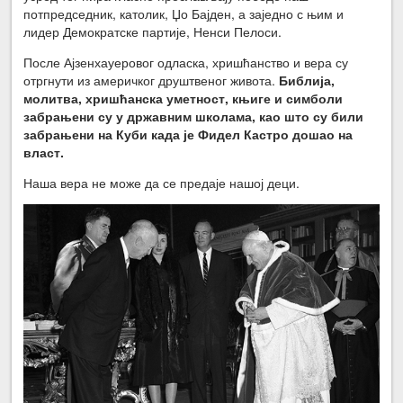
потпредседник, католик, Џо Бајден, а заједно с њим и
лидер Демократске партије, Ненси Пелоси.
После Ајзенхауеровог одласка, хришћанство и вера су
отргнути из америчког друштвеног живота.
Библија,
молитва, хришћанска уметност, књиге и симболи
забрањени су у државним школама, као што су били
забрањени на Куби када је Фидел Кастро дошао на
власт.
Наша вера не може да се предаје нашој деци.