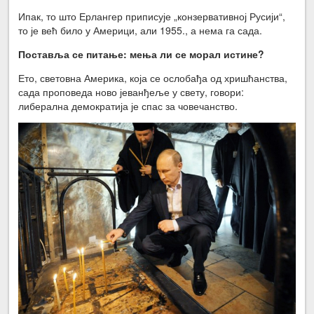
Ипак, то што Ерлангер приписује „конзервативној Русији“,
то је већ било у Америци, али 1955., а нема га сада.
Поставља се питање: мења ли се морал истине?
Ето, световна Америка, која се ослобађа од хришћанства,
сада проповеда ново јеванђеље у свету, говори:
либерална демократија је спас за човечанство.