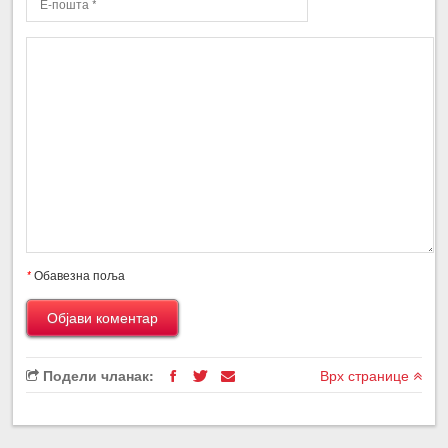
*
Обавезна поља
Подели чланак:
Врх странице