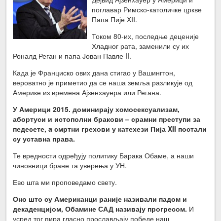
поглавар Римско-католичке цркве
Папа Пије XII.
Током 80-их, последње деценије
Хладног рата, заменили су их
Роналд Реган и папа Јован Павле II.
Када је Франциско ових дана стигао у Вашингтон,
вероватно је приметио да се наша земља разликује од
Америке из времена Ајзенхауера или Регана.
У Америци 2015. доминирају хомосексуализам,
абортуси и истополни бракови – срамни преступи за
педесете, a смртни грехови у катехези Пија XII постали
су уставна права.
Те вредности одређују политику Барака Обаме, а наши
чиновници бране та уверења у УН.
Ево шта ми проповедамо свету.
Оно што су Американци раније називали падом и
декаденцијом, Обамине САД називају прогресом.
И
усред тог пира гласно прослављају победе наш