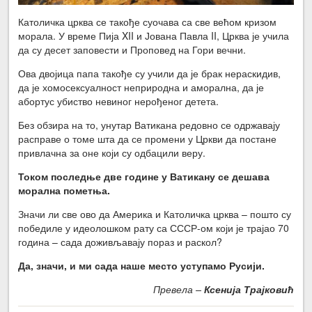
Католичка црква се такође суочава са све већом кризом
морала. У време Пија XII и Јована Павла II, Црква је учила
да су десет заповести и Проповед на Гори вечни.
Ова двојица папа такође су учили да је брак нераскидив,
да је хомосексуалност неприродна и аморална, да је
абортус убиство невиног нерођеног детета.
Без обзира на то, унутар Ватикана редовно се одржавају
расправе о томе шта да се промени у Цркви да постане
привлачна за оне који су одбацили веру.
Током последње две године у Ватикану се дешава
морална пометња.
Значи ли све ово да Америка и Католичка црква – пошто су
победиле у идеолошком рату са СССР-ом који је трајао 70
година – сада доживљавају пораз и раскол?
Да, значи, и ми сада наше место уступамо Русији.
Превела –
Ксенија Трајковић