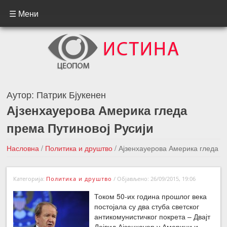
☰ Мени
Аутор:
Патрик Бјукенен
Ајзенхауерова Америка гледа
према Путиновој Русији
Насловна
/
Политика и друштво
/
Ајзенхауерова Америка гледа
према Путиновој Русији
Категорија:
Политика и друштво
/
Објављено: 26/09/2015, 19:06
←Претходна вест
Следећа вест →
Током 50-их година прошлог века
постојала су два стуба светског
антикомунистичког покрета – Двајт
Дејвид Ајзенхауер у Америци и