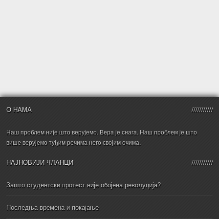
О НАМА
Наш проблем није што верујемо. Вера је снага. Наш проблем је што
више верујемо туђим речима него својим очима.
НАЈНОВИЈИ ЧЛАНЦИ
Зашто студентски протест није обојена револуција?
Последња времена и покајање