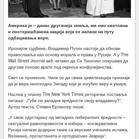
Америка је – данас другачија земља, ми смо световна
и постхришћанска нација која се налази на путу
одбацивања вере.
Иронијом судбине, Владимир Путин настоји да обнови
православље као основу морала и права у Русији. А у The
Wall Street Journal већ читамо да Си Ђинпинг покушава да
другове поново врати под окриље конфучијанства.
Свет се променио. Чини се да свака цивилизација признаје
да је вера неопходна Западу који је изгубио веру и умире.
Наслов у чланку The New York Times реторички поставља
питање: „Губе ли западне вредности своју владавину?“.
Аутор текста, Стивен Ерлангер пише:
„У свом одустајању од западних либералних вредности –
сексуалне равноправности и избора – конзервативна
Русија налази додирне тачке са верским учењима ислама,
Ватикана, протестаната и ортодоксних Јевреја“.