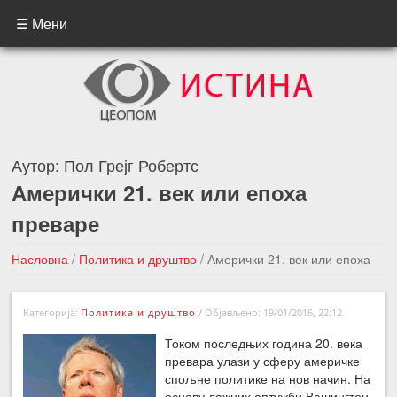
☰ Мени
Аутор:
Пол Грејг Робертс
Амерички 21. век или епоха
преваре
Насловна
/
Политика и друштво
/
Амерички 21. век или епоха
преваре
Категорија:
Политика и друштво
/
Објављено: 19/01/2016, 22:12
←Претходна вест
Следећа вест →
Током последњих година 20. века
превара улази у сферу америчке
спољне политике на нов начин. На
основу лажних оптужби Вашингтон