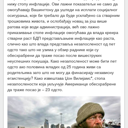
нижу стопу инфлације. Ови лажни показатељи не само да
омогућавају Вашингтону да уштеди на исплати социјалног
осигурања, које би требало да буде усклађено са стварним
трошковима живота, и ослобађају новац за још више
ратова које води администрација, већ ово лажно
приказивање стопе инфлације омогућава да влада креира
стварни раст БДП представљањем инфлације као раста,
слично као што влада представља незапосленост од пет
одсто тако што не узима у обзир раднике који су
обесхрабрени да траже посао после вишеструких
неуспешних покушаја. Како незапосленост може бити пет
одсто ако половина младих од 25 година живи са
родитељима зато што не могу да финасирају независну
егзистенцију? Како извештава Џон Вилијамс
*
, стопа
незапослености која укључује Американце обесхрабрене
да траже посао је – 23 одсто.