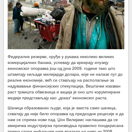
Федералне резерве, оруђе у рукама неколико великих
комерцијалних банака, успевају да креирају илузију
економског опоравка још од јуна 2009. године тако што
штампају хиљаде милијарди долара, које не налазе пут до
реалне економије, већ се стављају на располагање за
надувавање финансијских спекулација. Вештачки изазван
раст тржишта обвезница и акција је оно што корумпирани
медији представљају као „доказ“ економског раста.
Шачица образованих људи, која је заиста само шачица,
схватају да није било опоравка од предходне рецесије и да
нам се спрема нови пад. Џон Вилијамс наглашава да се
америчка индустријска производња правилно пондерисана
према стопи инфлације није вратила на ниво из 2008.