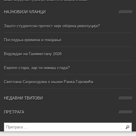
НАЈНОВИЈИ ЧЛАНЦИ
Зашто студентски протест није обојена револуција?
Последња времена и покајање
Видовдан на Газиместану 2026
Европо стара, зар ти немаш стида?
Светлана Скороходова о књизи Ранка Гојковића
НЕДАВНИ ТВИТОВИ
ПРЕТРАГА