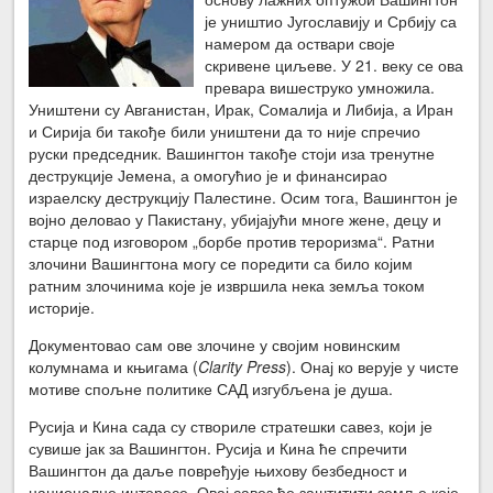
је уништио Југославију и Србију са
намером да оствари своје
скривене циљеве. У 21. веку се ова
превара вишеструко умножила.
Уништени су Авганистан, Ирак, Сомалија и Либија, а Иран
и Сирија би такође били уништени да то није спречио
руски председник. Вашингтон такође стоји иза тренутне
деструкције Јемена, а омогућио је и финансирао
израелску деструкцију Палестине. Осим тога, Вашингтон је
војно деловао у Пакистану, убијајући многе жене, децу и
старце под изговором „борбе против тероризма“. Ратни
злочини Вашингтона могу се поредити са било којим
ратним злочинима које је извршила нека земља током
историје.
Документовао сам ове злочине у својим новинским
колумнама и књигама (
Clarity Press
). Онај ко верује у чисте
мотиве спољне политике САД изгубљена је душа.
Русија и Кина сада су створиле стратешки савез, који је
сувише јак за Вашингтон. Русија и Кина ће спречити
Вашингтон да даље повређује њихову безбедност и
националне интересе. Овај савез ће заштитити земље које