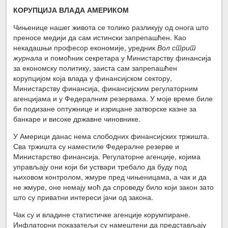
КОРУПЦИЈА ВЛАДА АМЕРИКОМ
Чињенице нашег живота се толико разликују од онога што
преносе медији да сам истински запрепашћен. Као
некадашњи професор економије, уредник
Вол стрит
журнала
и помоћник секретара у Министарству финансија
за економску политику, заиста сам запрепашћен
корупцијом која влада у финансијском сектору,
Министарству финансија, финансијским регулаторним
агенцијама и у Федералним резервама. У моје време биле
би подизане оптужнице и изрицане затворске казне за
банкаре и високе државне чиновнике.
У Америци данас нема слободних финансијских тржишта.
Сва тржишта су наместиле Федералне резерве и
Министарство финансија. Регулаторне агенције, којима
управљају они који би уствари требало да буду под
њиховом контролом, жмуре пред чињеницама, а чак и да
не жмуре, оне немају моћ да спроведу било који закон зато
што су приватни интереси јачи од закона.
Чак су и владине статистичке агенције корумпиране.
Инфлаторни показатељи су намештени да представљају