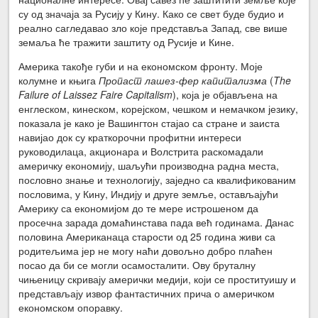
су од значаја за Русију у Кину. Како се свет буде будио и
реално сагледавао зло које представља Запад, све више
земаља ће тражити заштиту од Русије и Кине.
Америка такође губи и на економском фронту. Моје
колумне и књига
Пропаст лашез-фер капитализма
(
The
Failure of Laissez Faire Capitalism
), која је објављена на
енглеском, кинеском, корејском, чешком и немачком језику,
показала је како је Вашингтон стајао са стране и заиста
навијао док су краткорочни профитни интереси
руководилаца, акционара и Волстрита раскомадали
америчку економију, шаљући производна радна места,
пословно знање и технологију, заједно са квалификованим
пословима, у Кину, Индију и друге земље, остављајући
Америку са економијом до те мере истрошеном да
просечна зарада домаћинстава пада већ годинама. Данас
половина Американаца старости од 25 година живи са
родитељима јер не могу наћи довољно добро плаћен
посао да би се могли осамосталити. Ову бруталну
чињеницу скривају амерички медији, који се проституишу и
представљају извор фантастичних прича о америчком
економском опоравку.