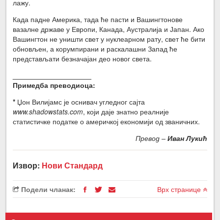
лажу.
Када падне Америка, тада ће пасти и Вашингтонове
вазалне државе у Европи, Канада, Аустралија и Јапан. Ако
Вашингтон не уништи свет у нуклеарном рату, свет ће бити
обновљен, а корумпирани и раскалашни Запад ће
представљати безначајан део новог света.
____________________
Примедба преводиоца:
*
Џон Вилијамс је оснивач угледног сајта
www.shadowstats.com
, који даје знатно реалније
статистичке податке о америчкој економији од званичних.
Превод –
Иван Лукић
Извор:
Нови Стандард
Подели чланак:
Врх странице