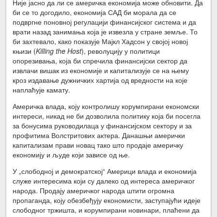
Није јасно да ли се америчка економија може обновити. Да
би се то догодило, економија САД би морала да се
подвргне поновној регулацији финансијског система и да
врати назад занимања која је извезла у стране земље. То
би захтевало, како показује Мајкл Хадсон у својој новој
књизи (
Killing the Host
), револуцију у политици
опорезивања, која би спречила финансијски сектор да
извлачи вишак из економије и капитализује се на њему
кроз издавање дужничких хартија од вредности на које
наплаћује камату.
Америчка влада, коју контролишу корумпирани економски
интереси, никад не би дозволила политику која би посегла
за бонусима руководилаца у финансијском сектору и за
профитима Волстритових актера. Данашњи амерички
капитализам прави новац тако што продаје америчку
економију и људе који зависе од ње.
У „слободној и демократској“ Америци влада и економија
служе интересима који су далеко од интереса америчког
народа. Продају америчког народа штити огромна
пропаганда, коју обезбеђују економисти, заступајући идеје
слободног тржишта, и корумпирани новинари, плаћени да