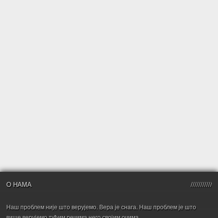
О НАМА
Наш проблем није што верујемо. Вера је снага. Наш проблем је што
више верујемо туђим речима него својим очима.