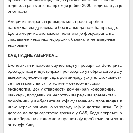
године, а још мање на врх који је био 2000. године, и да је
опет пала.
Амерички потрошач је исцрпљен, преоптерећен
нагомиланим дуговима и без шансе да повећа приходе.
Цела америчка економска политика је фокусирана на
спасавање неколико њујоршких банака, а не америчке
економије.
КАД ПАДНЕ АМЕРИКА…
Економисти и њихови саучесници у превари са Волстрита
одбацују пад индустријске производње уз објашњење да у
америчкој економији сада доминирају услуге. Економисти
се претварају да су то услуге у сектору високих
технологија, док у стварности доминирају конобарице,
шанкери, продавци са непотпуним радним временом и
помоћници у амбулантама који су заменили производна и
инжењерска занимања уз зараду која је далеко нижа. То је
довело до пада агрегатне тражње у САД. Када повремено
неолиберални економисти препознају проблеме, они за то
оптужују Кину.