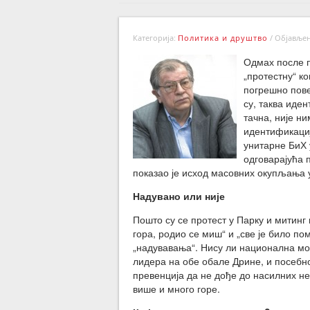
Категорија:
Политика и друштво
/
Објављено
Одмах после п
„протестну“ ко
погрешно пове
су, таква иден
тачна, није н
идентификаци
унитарне БиХ 
одговарајућа п
показао је исход масовних окупљања у
Надувано или није
Пошто су се протест у Парку и митинг 
гора, родио се миш“ и „све је било по
„надувавања“. Нису ли национална моб
лидера на обе обале Дрине, и посебн
превенција да не дође до насилних нер
више и много горе.