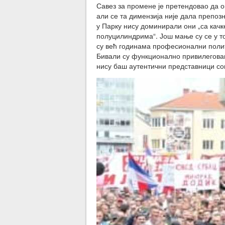
Савез за промене је претендовао да 
али се та димензија није дала препо
у Парку нису доминирали они „са качк
полуцилиндрима“. Још мање су се у то
су већ годинама професионални полит
Бивали су функционално привилегован
нису баш аутентични представници со