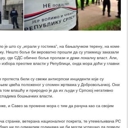
о је што су „играли у гостима“, на бањалучком терену, на коме
у. Нешто боље би вероватно прошли да су утакмицу заказали
цку, где СДС обично боље пролази и држи локалну власт. Али,
о избора преотме власти у Републици, онда мора доћи у главни
 протеста били су свежи антисрпски инциденти које су
ањем цвећа положеног у спомен жртвама у Добровољачкој. Они
са том влашћу и природно је да их људи у Српској негативно
испадима бошњачких власти.
е, и Савез за промене мора с тим да рачуна као са својим
ача странке, ветерана националног покрета, те утемељивача РС
 Иако ни по одмаклим годинама не би могли успешно да поведу