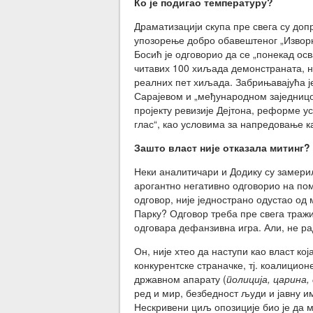
Ко је подигао температуру?
Драматизацији скупа пре свега су доп
упозорење добро обавештеног „Изворно
Босић је одговорио да се „понекад осв
читавих 100 хиљада демонстраната, на
реалних пет хиљада. Забрињавајућа ј
Сарајевом и „међународном заједниц
пројекту ревизије Дејтона, реформе у
глас“, као условима за напредовање к
Зашто власт није отказала митинг?
Неки аналитичари и Додику су замери
арогантно негативно одговорио на по
одговор, није једнострано одустао од 
Парку? Одговор треба пре свега траж
одговара дефанзивна игра. Али, не ра
Он, није хтео да наступи као власт кој
конкурентске страначке, тј. коалици
државном апарату (
полиција, царина,
ред и мир, безбедност људи и јавну и
Нескривени циљ опозиције био је да м