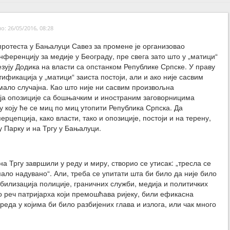
: 26/05/2016, 08:28
ротеста у Бањалуци Савез за промене је организовао
нференцију за медије у Београду, пре свега зато што у „матици“
зују Додика на власти са опстанком Републике Српске. У праву
тификација у „матици“ заиста постоји, али и ако није сасвим
имало случајна. Као што није ни сасвим произвољна
ја опозиције са бошњачким и иностраним заговорницима
у коју ће се миц по миц утопити Република Српска. Да
ерцепција, како власти, тако и опозиције, постоји и на терену,
 Парку и на Тргу у Бањалуци.
на Тргу завршили у реду и миру, створио се утисак: „тресла се
мало надувано“. Али, треба се упитати шта би било да није било
илизација полиције, граничних служби, медија и политичких
о реч патријарха који премошћава ријеку, били ефикасна
еда у којима би било разбијених глава и излога, или чак много