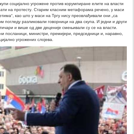
окупи социјално угрожене против корумпиране елите на власти
знати на протесту. Старим класним метафорама речено, у маси
етима“, као што у маси на Тргу нису преовлађивали они „са
м погледу разликовали говорници на два скупа. И једни и други
ичари и више од две деценије смењивали су се на власти.
и посланици, министри, премијери, председници и, наравно,
цијално угрожених слојева.