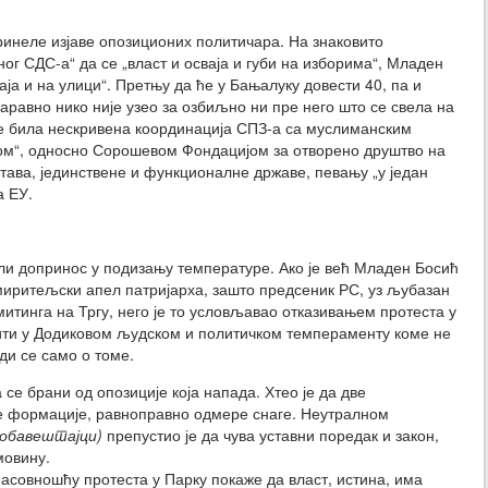
ринеле изјаве опозиционих политичара. На знаковито
г СДС-а“ да се „власт и осваја и губи на изборима“, Младен
аја и на улици“. Претњу да ће у Бањалуку довести 40, па и
равно нико није узео за озбиљно ни пре него што се свела на
е била нескривена координација СПЗ-а са муслиманским
ом“, односно Сорошевом Фондацијом за отворено друштво на
става, јединствене и функционалне државе, певању „у један
а ЕУ.
ли допринос у подизању температуре. Ако је већ Младен Босић
миритељски апел патријарха, зашто предсеник РС, уз љубазан
митинга на Тргу, него је то условљавао отказивањем протеста у
ити у Додиковом људском и политичком темпераменту коме не
ди се само о томе.
а се брани од опозиције која напада. Хтео је да две
оне формације, равноправно одмере снаге. Неутралном
 обавештајци)
препустио је да чува уставни поредак и закон,
мовину.
асовношћу протеста у Парку покаже да власт, истина, има