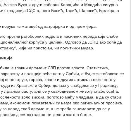
, Алекса Буха и други саборци Караџића и Младића сигурно
их традиција СДС-а, него Босић, Тадић, Шаровић, Бјелица, а
е поруке из матице: од патријарха и од премијера.
него против ратоборних подела и насилних нереда које слабе
ационалналног корпуса у целини. Одговор да „СПЦ ако хоће да
транку“, није ни пристојан, ни политички мудар.
зиције
била је главни аргумент СЗП против власти. Статистика,
 здравству и полицији веће него у Србији, а буџетске обавезе се
ој цене струје, горива, хране и других артикала ниже него у
људи из Хрватске и Србије долазе у снабдевање у Градишку,
 у лаганом расту, али се у свакодневном животу слабо осећа.
послености врло висока, поготово међу младима, а да су стари
вему, економски показатељи су негде око регионалног просјека.
за народ слаб аргумент, а не треба занемарити да се у
ранијих десетак година живјело и знатно боље.