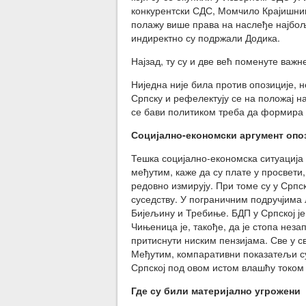
конкурентски СДС, Момчило Крајишник
полажу више права на наслеђе најбољ
индиректно су подржали Додика.
Најзад, ту су и две већ поменуте важн
Ниједна није била против опозиције, 
Српску и рефелектују се на положај н
се бави политиком треба да формира с
Социјално-економски аргумент опо
Тешка социјално-економска ситуација 
међутим, каже да су плате у просвети,
редовно измирују. При томе су у Српск
суседству. У пограничним подручјима 
Бијељину и Требиње. БДП у Српској је
Чињеница је, такође, да је стопа неза
притиснути ниским пензијама. Све у с
Међутим, компаративни показатељи су 
Српској под овом истом влашћу током 
Где су били материјално угрожени