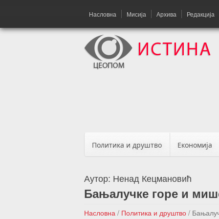
Насловна
Мисија
Архива
Редакција
Политика и друштво
Економија
Аутор:
Ненад Кецмановић
Бањалучке горе и миш
Насловна
/
Политика и друштво
/
Бањалуч