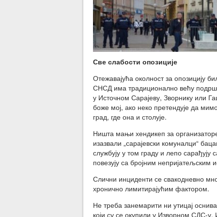
Све слабости опозиције
Отежавајућа околност за опозицију бил
СНСД има традиционално већу подршк
у Источном Сарајеву, Зворнику или Га
боже мој, ако неко претендује да мим
град, где она и столује.
Ништа мањи хендикеп за организаторе
изазвали „сарајевски комуналци“ бац
службују у том граду и лепо сарађују 
повезују са бројним непријатељским 
Слични инциденти се свакодневно множ
хронично лимитирајућим фактором.
Не треба занемарити ни утицај оснив
који су се окупили у Изворном СДС-у.