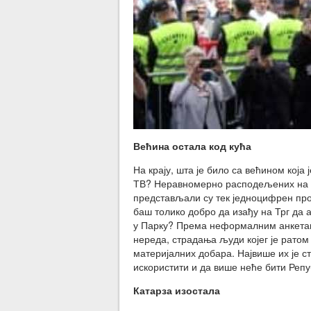
Већина остала код кућа
На крају, шта је било са већином која
ТВ? Неравномерно расподељених на дв
представљали су тек једноцифрен про
баш толико добро да изађу на Трг да 
у Парку? Према неформалним анкетама
нереда, страдања људи којег је рато
материјалних добара. Највише их је ст
искористити и да више неће бити Репу
Катарза изостала