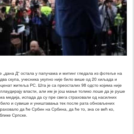
 је „дана Д“ остала у папучама и митинг гледала из фотеље на
а скупа, учесника укупно није било више од 20 хиљада и
ценат житеља РС. Шта је са преосталих 98 одсто којима није
аплаудирају власти, али им је још мање толико лоше да је руше
 медија, испада да су пре свега страховали од насилних
м било и сувише и уништавања тек после рата обновљених
раховало да ће Србин на Србина, да ће то, зна се већ ко,
блике Српске.