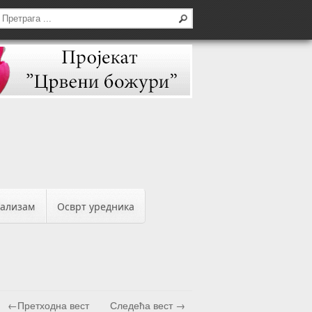
бализам
Осврт уредника
←Претходна вест
Следећа вест →