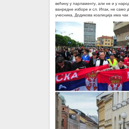
већину у парламенту, али не и у народ
ванредне изборе и сл. Ипак, не само д
учесника, Додикова коалиција има чак