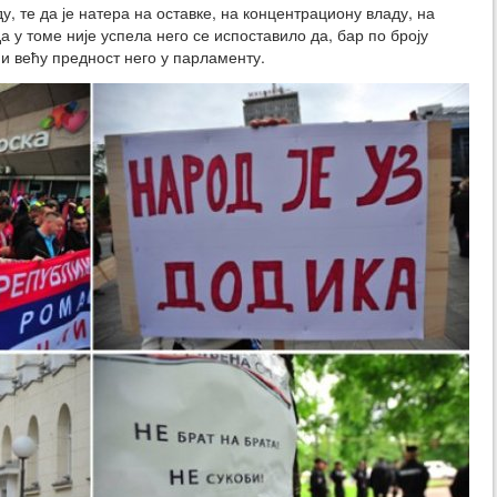
у, те да је натера на оставке, на концентрациону владу, на
а у томе није успела него се испоставило да, бар по броју
 и већу предност него у парламенту.