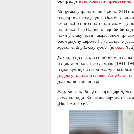
одиграо је
нови хрватски председник
“.
Међутим, управо те вечери на ХТВ пр
онај прелат који је уочи
Покоља
писао:
скоро веће него протестантизам. Ту 
поштења. (…) Најидеалније би било д
пригну главу пред намјесником Крист
овом дијелу Европе (…) Жалосна је, 
мјере, нит у Влаху вјере
” (в.
овде
352)
Дакле, на дан када се обележава Јас
нацистичке хрватске државе (1941-1945
најзаслужнији за
велелепну
и
светско
дедом усташом
и
славио Анту Старче
довела до Јасеновца.
Али, Београд ће, у својој акцији
Браво
жели
да види. Као жена коју муж сваки
„Ипак ме воли“.