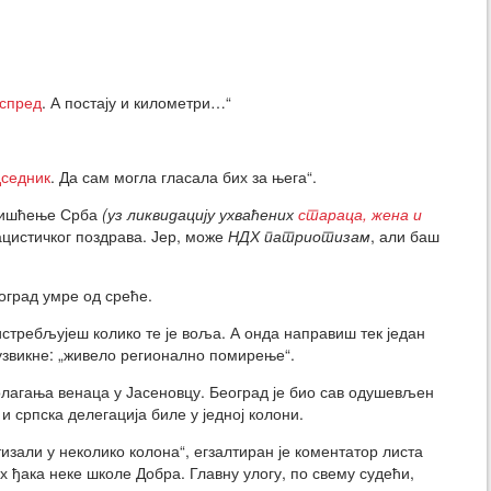
испред
. А постају и километри…“
дседник
. Да сам могла гласала бих за њега“.
 чишћење Срба
(уз ликвидацију ухваћених
стараца, жена и
нацистичког поздрава. Јер, може
НДХ патриотизам
, али баш
оград умре од среће.
требљујеш колико те је воља. А онда направиш тек један
 узвикне: „живело регионално помирење“.
олагања венаца у Јасеновцу. Београд је био сав одушевљен
а и српска делегација биле у једној колони.
изали у неколико колона“, егзалтиран је коментатор листа
х ђака неке школе Добра. Главну улогу, по свему судећи,