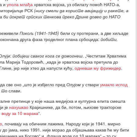
а и
упола млађа
хрватска војска, уз обилату помоћ НАТО-а,
иторијалце РСК
(нису смели да користе авијацију и ракете, а
а би покрет српских тенкова преко Дрине довео до НАТО
 преживели
Покољ (1941-1945)
били су протерани, а две хиљаде
е окончана друга фаза троделног плана србоцида:
побити,
Олуји:
побијеш сваког кога се домогнеш
. „Честитам Хрватима
ла Марија Тодоровић, „када је хрватска војска претукла до
лине, јер није хтео да напусти кућу,
одневши му фрижидер
.
 да све оно „што је избјегло пред
Олујом
у ствари
умакло испод
о
то
слави.
алне претинце у које наша медијска и културна елита смешта
ји је
нахушкао
Крајишнике, да би, потом, њихове тракторске
 воду за 10 марака
“.
о
, почивају на обичним лажима. Народу који је 1941. мирно
 до јама, нико 1991. није морао да објашњава какав ће му бити
јишника на Косово“ и „флаша воде од 10 марака“ – то су