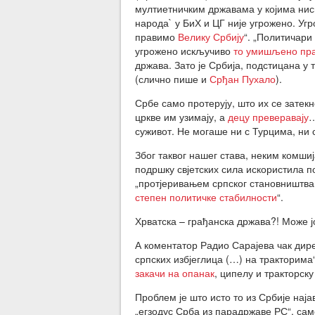
мултиетничким државама у којима нис
народа` у БиХ и ЦГ није угрожено. Уг
правимо
Велику Србију
“. „Политичари 
угрожено искључиво
то умишљено пр
држава. Зато је Србија, подстицана у
(слично пише и
Срђан Пухало
).
Србе само протерују, што их се затекн
цркве им узимају, а
децу преверавају
…
суживот. Не могаше ни с Турцима, ни
Због таквог нашег става, неким комшиј
подршку свјетских сила искористила п
„протјеривањем српског становништва
степен политичке стабилности
“.
Хрватска – грађанска држава?! Може ј
А коментатор Радио Сарајева чак дир
српских избјеглица (…) на тракторима
закачи на опанак
, ципелу и тракторску
Проблем је што исто то из Србије наја
„егзодус Срба из парадржаве РС“, са