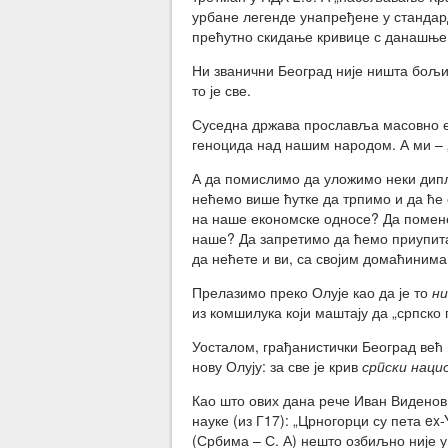
урбане легенде унапређене у стандар
прећутно скидање кривице с данашње 
Ни званични Београд није ништа бољи
то је све.
Суседна држава прославља масовно е
геноцида над нашим народом. А ми – 
А да помислимо да уложимо неки дип
нећемо више ћутке да трпимо и да ћ
на наше економске односе? Да помен
наше? Да запретимо да ћемо приупитат
да нећете и ви, са својим домаћиним
Прелазимо преко Олује као да је то
н
из комшилука који маштају да „српско
Уосталом, грађанистички Београд већ
нову Олују: за све је крив
српски наци
Као што ових дана рече Иван Видено
науке (из Г17): „Црногорци су пета ex
(Србима – С. А) нешто озбиљно није у