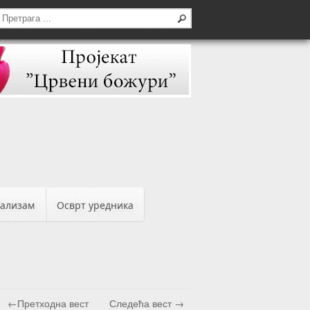
бализам
Осврт уредника
←Претходна вест
Следећа вест →