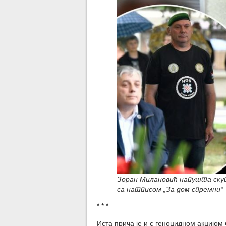
Зоран Милановић напушта скуп
са натписом „За дом спремни“
* * *
Иста прича је и с геноцидном акцијом