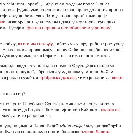
мо већински народ“. „Ниједно од људских права `нашег
рожено је једино умишљено колективно право да од тих држава
који кажу да ћемо увек бити уз `наш народ` тамо где је
аво
, исказују претњу да силом одвајају територије суседних
 томе Русијом,
фактор нереда и нестабилности у региону
“
е побију,
књиге им спаљују
, табле им лупају, гробове растурају,
 А сва остала права имају – но су Срби неспособни за миран
 с Аустроугарима, ни с Рајхом – све њима нешто смета…
ама иде вода на уста кад се помене Олуја. „Хрватска је уз
овољан тренутак“, објашњавају идеолози унитарне БиХ, и
 завршила сукоб као
грађанска држава
, чиме је постигла
висок
ош неки виц?
ектно прети Републици Српској помињањем нових „колона
“, уз опаску да ће „са собом понијети дио БиХ само
колико се
 гуму“, а „и то је превише“.
вљује, рецимо, и Павле Радић (
Autonomija info
), предвиђајући
мо „буде ли се наставило противбосанско
лудило Додика,