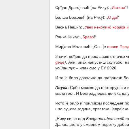
Срђан Драгојевић (на Риху): „
Истина
“!
Балша Божовић (на Риху): „
О да!
“
Весна Пешић: „
Увек неколико корака 
Ранка Чичак: „
Браво
!“
Мирјана Малишић: „Ово је
прави Пре
Значи, дођеш да прославиш етничко
деце
)
. Али, ипак напустиш скуп због 
усташлук
– ипак смо у ЕУ 2020.
И то је било довољно да грађански Бе
Поука
:
Србе можеш да протерујеш и ис
мали гест. И Београд једва дочека да
Исто је било и приликом последњег п
што су, ове године, хрватска, јеврејск
„Нису више под
Богдановићев цвет
ст
Данас
, „него у смерном поретку добри