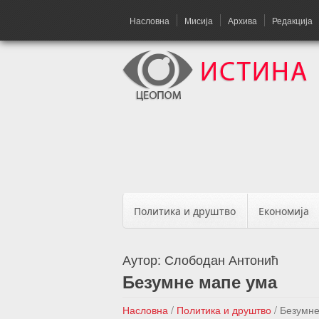
Насловна
Мисија
Архива
Редакција
Политика и друштво
Економија
Аутор:
Слободан Антонић
Безумне мапе ума
Насловна
/
Политика и друштво
/
Безумне