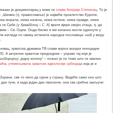
иказан је документарац у коме се
слави Алојзије Степинац
. То је
 „Шизма (тј. православље) је највеће проклетство Еуропе,
нема морала, нема начела, нема истине, нема правде, нема
а се Срби
(у Хрватској – С. А)
врате вјери својих отаца, тј. да
овим – Св. Оцем. Онда бисмо и ми коначно могли одахнути у
али изгледа по свему истинита народна пословица:
нит у мору
.
еновац, хрватска државна ТВ слави
војног викара
геноцидне
). А актуелни хрватски председник – управо тај који је
историјску
„једну колону“ – познат је по томе што се хвалио
вића
,
утемељивача хрватске идеологије србоцида
која је и
 Зоране
, све то лепо да гурне у страну. Видеће само оно што
 дан туче, а када један дан прескочи, она сва срећна закључи: