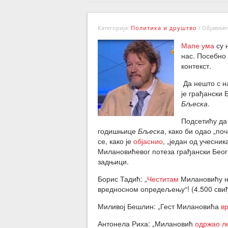
Категорија:
Политика и друштво
/
Објављено
Мапе ума
су 
нас. Посебно
контекст.
Да нешто с н
је грађански
Бљеска
.
Подсетићу да
годишњице
Бљеска
, како би одао „по
се, како је
објаснио
, „један од учесни
Милановићевог потеза грађански Беог
задњици.
Борис Тадић: „
Честитам
Милановићу на
вредносном опредељењу“! (4.500 сви
Миливој Бешлин: „Гест Милановића
в
Антонела Риха: „Милановић
одржао ле