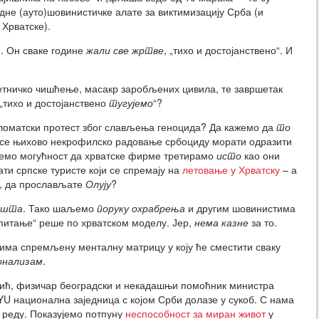
дне (ауто)шовинистичке алате за виктимизацију Срба (и
Хрватске).
. Он сваке године
жали све жртве
, „тихо и достојанствено“. И
тничко чишћење, масакр заробљених цивила, те завршетак
„тихо и достојанствено
тугујемо
“?
ломатски протест због слављења геноцида? Да кажемо да
то
е се њихово некрофилско радовање србоциду морати одразити
емо могућност да хрватске фирме третирамо
исто
као они
и српске туристе који се спремају на
летовање у Хрватску
– а
а, да прослављате
Олују
?
ишта
. Тако шаљемо
поруку охрабрења
и другим шовинистима
 питање“ реше по хрватском моделу. Јер,
нема казне
за то.
 има спремљену менталну матрицу у коју ће сместити сваку
онализам
.
вић, физичар београдски и некадашњи помоћник министра
-YU национална заједница с којом Срби долазе у сукоб. С нама
 реду. Показујемо потпуну
неспособност за миран живот
у