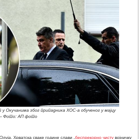
 у Окучанима због припадника ХОС-а обученог у мајцу
 – Фото: АП фото
Олуја
. Хрватска сваке године слави „
беспрекорно чисту
војничку