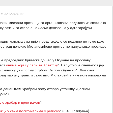
: 26/05/2020, 18:16
наши мисаони претинци за организовање података из света око
 су важни за стављање
нових
дешавања у одговарајући
ашим мапама ума није у реду видело се недавно по томе како
 Београд дочекао Милановићево протестно напуштање прославе
 је председник Хрватске дошао у Окучане на прославу
част
онима који су пали за Хрватску
“. Напустио је свечаност јер
ка скинуо у униформу с грбом
За дом спремни
“. Због овог
рад пао је у транс и само што Милановића није истетовирао на
 данашњем храбром гесту отпора усташтву и јасном
ђања)
рло храбар и врло важан
“!
кцију свим политичарима у региону
“ (3.400 свиђања)