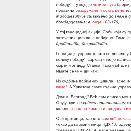
победу“ – у којој је
четири пута
бројниј
поразила
разоружане и остављене
тер
Милошевићу је стављено до знања д
бомбардовања; в.
овде
163-170).
У тој геноцидној акцији, Срби који су
затечених цивила је побијено. Тиме ј
протерати, похрватити
.
Геноцид је управо то што се десило у 
велику победу“, саркастично је написа
смрти мог деду Станка Наранчића, из Г
Имате се чим дичити“.
Из судбине побијених цивила, јасно је
каме
“. А Хрватска сваке године управ
Дочим, Београд? Већ сам описао мент
Олују: крив је
српски национализам
ко
колоне „
слао на Косово и продавао им
Ови претинци, као што сам
већ показа
чекао да га званичници НДХ 1.0 одведу
третман у НДХ 2.0. А „насељавање Кра