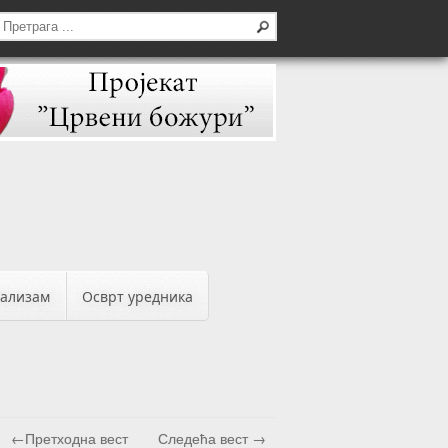
бализам
Осврт уредника
←Претходна вест
Следећа вест →