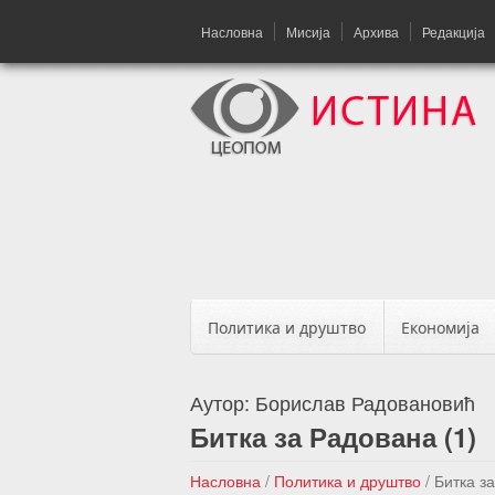
Насловна
Мисија
Архива
Редакција
Политика и друштво
Економија
Аутор:
Борислав Радовановић
Битка за Радована (1)
Насловна
/
Политика и друштво
/
Битка з