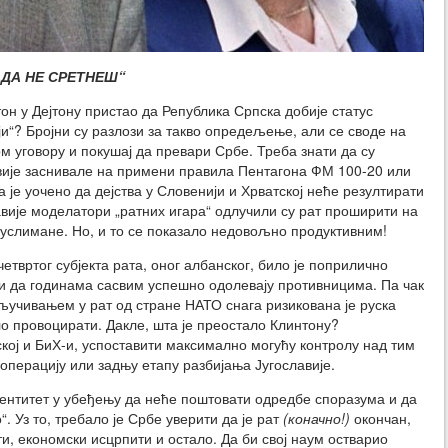
 ДА НЕ СРЕТНЕШ“
нтон у Дејтону пристао да Република Српска добије статус
ји“? Бројни су разлози за такво опредељење, али се своде на
 уговору и покушај да превари Србе. Треба знати да су
вије заснивале на примени правила Пентагона ФМ 100-20 или
а је уочено да дејства у Словенији и Хрватској неће резултирати
вије моделатори „ратних игара“ одлучили су рат проширити на
муслимане. Но, и то се показало недовољно продуктивним!
четвртог субјекта рата, оног албанског, било је поприлично
ти да годинама сасвим успешно одолевају противницима. Па чак
кључивањем у рат од стране НАТО снага ризикована је руска
ло провоцирати. Дакле, шта је преостало Клинтону?
ској и БиХ-и, успоставити максимално могућу контролу над тим
операцију или задњу етапу разбијања Југославије.
ентитет у убеђењу да неће поштовати одредбе споразума и да
“. Уз то, требало је Србе уверити да је рат
(коначно!)
окончан,
ти, економски исцрпити и остало. Да би свој наум остварио