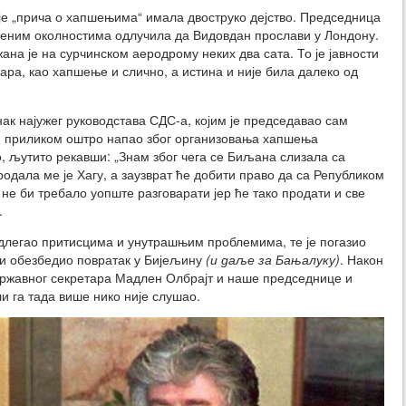
 је „прича о хапшењима“ имала двоструко дејство. Председница
њеним околностима одлучила да Видовдан прослави у Лондону.
ржана је на сурчинском аеродрому неких два сата. То је јавности
ара, као хапшење и слично, а истина и није била далеко од
ак најужег руководстава СДС-а, којим је председавао сам
м приликом оштро напао због организовања хапшења
о, љутито рекавши: „Знам због чега се Биљана слизала са
одала ме је Хагу, а заузврат ће добити право да са Републиком
 не би требало уопште разговарати јер ће тако продати и све
.
длегао притисцима и унутрашњим проблемима, те је погазио
и обезбедио повратак у Бијељину
(и даље за Бањалуку)
. Након
државног секретара Мадлен Олбрајт и наше председнице и
и га тада више нико није слушао.