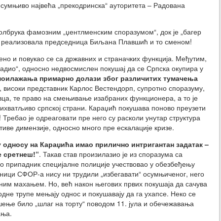
сумњиво највећа „прекодринска“ ауторитета – Радована
олбрука фамозним „џентлменским споразумом“, док је „багер
а реализовала председница Биљана Плавшић и то сменом!
но и повукао се са државних и страначких функција. Међутим,
 садио“, односно недвосмислен покушај да се Српска окупира у
оилажања примарно долази због различитих тумачења
о, високи представник Карлос Вестендорп, супротно споразуму,
вца, те право на смењивање изабраних функционера, а то је
ихватљиво српској страни. Караџић покушава поново преузети
 Требао је одреаговати пре него су расколи унутар структура
иве димензије, односно много пре ескалације кризе.
 у односу на Караџића имао прилично интригантан задатак –
е сретнеш!“
. Такав став произилазио је из споразума са
ао припадник специјалне полиције учествовао у обезбеђењу
јници СФОР-а нису ни трудили „избегавати“ осумњиченог, него
ним махањем. Но, већ након његових првих покушаја да сачува
не трупе мењају однос и покушавају да га ухапсе. Неко се
шење било „шлаг на торту“ поводом 11. јула и обечежавања
ања.