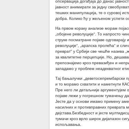
опсервација догађаја до данас јавнос
јавност анимирати за једну свеобухв
тешких манипулација, те о суровој ис
добра. Колико ћу у жељеном успети ос
На првом кораку анализе морам поја
„обојене револуције“. То напросто ч
струке посматране појаве одговарају 
револуције“, „арапска пролећа“ и слич
преврат“ у Србији све чешће назива „ж
за квалитетне перцепције. Но, дешава
препознајемо кроз превазиђен и непр
западамо у проблем неадекватног ет
Тај бањалучки „деветосепрембарски пре
и то морамо схватити и наметнути К
Пре него ли детаљније аргументујем 
појаве лежи у погрешном тумачењу да
Јесте да у основи имамо примену амери
насилних и противправних преврата 
дејстава.Безбедност и јесте мултиди
тумачи кроз врло широк дијапазон сиг
испољавања.