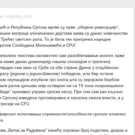
: 11/04/2016, 21:19
ић и Република Српска жртве су прве „обојене револуције“,
ишне матрице злочиначких дејстава каква су данас човечанство
 Трећег светског рата. То је била тек припрема наредне
против Слободана Милошевића и СРЈ!
еколико текстова наговестио сам разобличавање многих лажи
а какве данас доминирају нашом спознајом о трагичној
тврдио сам како су Срби са обе стране Дрине у отаџбинско-
рату
(једном и јединственом)
победили, или бар остали
ом окупацијом изгубили гро онога шта су херојском борбом
тане ратне циљеве није остварио ни са 15 тона осиромашеног
обеде“ произвео управо српски несој. При том сам као кључно
ци Српској изведена противправна и насилна смена власти, а у
ресије на СРЈ.
војеврсног испитивања спремности/способности српског етничког
а.
ова „Битка за Радована“ изнећу огроман број података, доказа и