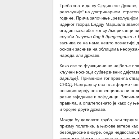
Треба знати да су Сједињене Државе, 
револуције“ на доктринарном, стратег
године. Прича започиње „револуцијом
идејног творца Ендрју Маршала звано
огодишњака због ког су Американци ви
служби
(служио под 8 председника и 
заснива се на нама нешто познатијој 
основи заснива на облицима неоружан
народа или државе.
Како све то функционише најбоље пока
кључни носиоци субверзивних дејста
партије)
. Применом тог правила ства
СНСД. Надградњу ове платформе чини 
позиционирају неконвенционални поли
разне заједнице и појединци. Злочина
правила, а општепознато је како су ње
и бројне друге државе.
Можда ћу деловати грубо, али тврдим
призму политике, а њихове актере као
безбедносне визуре, онда недвосмисле
уништити. Нисмо то учинили и две дец