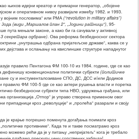
као њихов идејни креатор и примарни генератор, „обојене
ијском и оперативном нивоу развијале између 1982. и 1993.
 у војним пословима“ или РМА
(“revolution in military affairs”)
г Јода
(види „Маршалов план 2“, „Јодини ратници“)
, 95-
ше пута мењали законе, а како би га сачували у активној
13 секретара одбране)
. Ова реформа безбедносног сектора
доктрини „унутрашња одбрана пријатељске државе“, каква се у
их дејстава и ослањању на квислиншке структуре нападнутог
зује правило Пентагона ФМ 100-10 из 1984. године, где се као
ва дефинишу конвенционални политички субјекти
(политичке
ране су и инстументалозиване СПО, ДС, ДСС и/или Додиков
правило ФМ 100-5 где се као актери рушења власти и поретка
тичко-безбедносни субјекти типа НВО, удружења грађана, или
чка организација „Отпор“ је управо створена применом овог
ни припадници кроз „револуције“ и „пролећа“ разарали и своју
 да је крајње погрешно поменута догађања поимати кроз
 „политичке противнике“. Када те и такве посматрамо кроз
но можемо рећи да је у питању „непријатељ“ кога је требало
еније плаћамо прескупу цену сопствених заблуда!