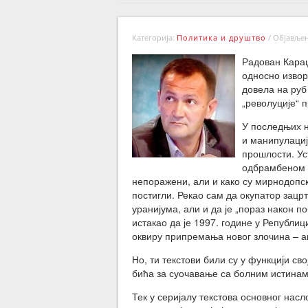
Категорија:
Политика и друштво
/
Објављено
Радован Караџ
односно извор
довела на руб
„револуције“ 
У последњих н
и манипулациј
прошлости. Ус
одбрамбеном 
непоражени, али и како су мирнодопск
постигли. Рекао сам да окупатор зацр
уранијума, али и да је „пораз након п
истакао да је 1997. године у Републи
оквиру припремања новог злочина – аг
Но, ти текстови били су у функцији с
бића за суочавање са болним истинам
Тек у серијалу текстова основног насл