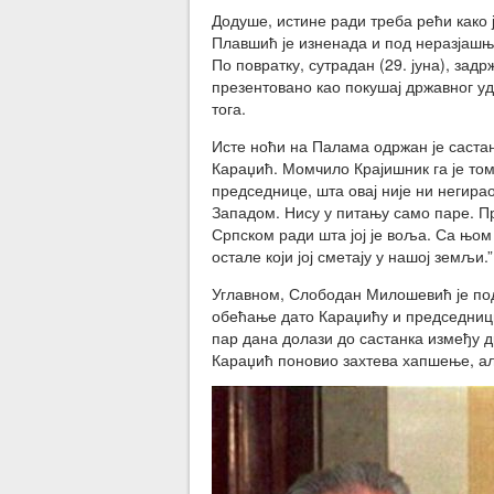
Додуше, истине ради треба рећи како
Плавшић је изненада и под неразјаш
По повратку, сутрадан (29. јуна), зад
презентовано као покушај државног уд
тога.
Исте ноћи на Палама одржан је састан
Караџић. Момчило Крајишник га је то
председнице, шта овај није ни негира
Западом. Нису у питању само паре. Пр
Српском ради шта јој је воља. Са њом
остале који јој сметају у нашој земљи.”
Углавном, Слободан Милошевић је по
обећање дато Караџићу и председниц
пар дана долази до састанка између 
Караџић поновио захтева хапшење, ал