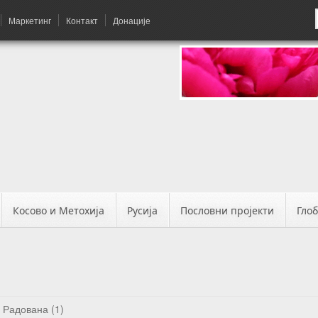
Маркетинг
Контакт
Донације
Косово и Метохија
Русија
Пословни пројекти
Гло
а Радована (1)