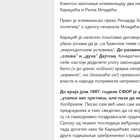
Клинтон започиње елиминацију два не
Караџића и Ратка Младића.
Првог је елиминисао преко Ричарда Х
политику“ у односу генерала Младић
Караџић је начелно поштовао договоре
убрзо уочава да је „са ђаволом тикве
„мирнодопским условима“.
До размим
„слова“ и „духа“ Дејтона
. Конкретн
себи настоји доделити улогу законода
било
(и до данас остало)
крајње непр
„кормило“, но
(показаће се!)
прекасно!
власти и народа попримили непремост
До краја јуна 1997. године СФОР је
„ухапси ако сретнеш, али пази да н
Холбруком. Писао сам већ како сам к
председника и тако сведочио да се во
су га свакодневно поздрављали срдач
Српску од тешких последица међународ
тада досетио како би Караџићево хап
друге годишњице сребреничког страд