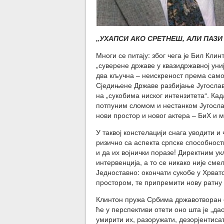
„УХАПСИ АКО СРЕТНЕШ, АЛИ ПАЗИ
Многи се питају: због чега је Бил Кли
„суверене државе у квазидржавној уни
два кључна – неискреност према самом
Сједињене Државе разбијање Југосла
на „сукобима ниског интензитета“. Кад
потпуним сломом и нестанком Југосла
нови простор и новог актера – БиХ и 
У таквој констелацији снага уводити и 
ризично са аспекта српске способнос
и да их војнички поразе! Директним у
интервенција, а то се никако није сме
Једноставно: окончати сукобе у Хрват
простором, те припремити нову ратну 
Клинтон пружа Србима државотворан 
ће у перспективи отети оно шта је „дао
умирити их, разоружати, дезорјентиса