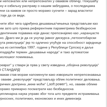
ти непознатих или непрепознатих у оваквом обличју. Покушаћу
атну и озбиљну расправу о нашим заблудама, о последицама
тини са каквом се просто морамо суочити – зарад властитог
таје да се види.
снити због чега одређена дешавања/чињења представљам као
иним зато што према референтним параметрима безбедносне
идентичним појавама које данас препознајемо као „наранџасте
но. Драго ми је да се унутар јавног дискурса „петооктобарски
ута револуција“ јер то одлично упућује на способност заједнице
ња из септембра 1997. године у Републици Српској и даље
ипадајући термин „дешавање народа“ и тако аутоматски
имолошког помимања.
врат“ у ствари је прва у свету изведена „обојена револуција“
АО СТАНДАРД!
овакав став морам напоменути како извориште непрепознавања
 овакве „револуције“ представљају облик политичког деловања.
чких доктрина „меке моћи“ („soft power“), но, овакве облике
морамо примарно посматрати као безбедносна
сциплинарна наука управо због тога што предмете истраживања
урносних, политичких, економских и иних димензија