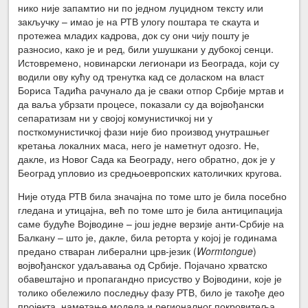
нико није запамтио ни по једном луцидном тексту или
закључку – имао је на РТВ улогу поштара те скаута и
протежеа младих кадрова, док су они чију пошту је
разносио, како је и ред, били ушушкани у дубокој сенци.
Истовремено, новинарски легионари из Београда, који су
водили ову кућу од тренутка кад се доласком на власт
Бориса Тадића рачунало да је сваки отпор Србије мртав и
да ваља убрзати процесе, показали су да војвођански
сепаратизам ни у својој комунистичкој ни у
посткомунистичкој фази није био производ унутрашњег
кретања локалних маса, него је наметнут одозго. Не,
дакле, из Новог Сада ка Београду, него обратно, док је у
Београд упловио из средњоевропских католичких кругова.
Није отуда РТВ била значајна по томе што је била посебно
гледана и утицајна, већ по томе што је била антиципација
саме будуће Војводине – још једне верзије анти-Србије на
Балкану – што је, дакле, била реторта у којој је годинама
предано стваран либерални црв-језик (
Wormtongue
)
војвођанског удаљавања од Србије. Појачано хрватско
обавештајно и пропагандно присуство у Војводини, које је
толико обележило последњу фазу РТВ, било је такође део
пројекта, наметање модела и регионалног покровитеља.