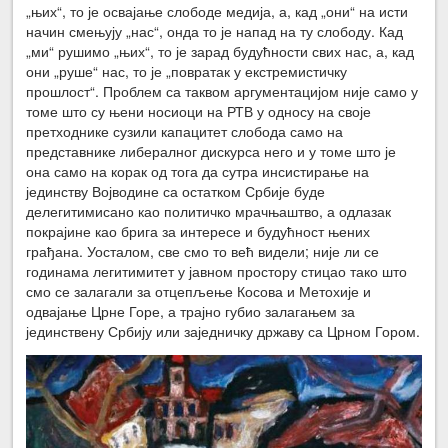
„њих“, то је освајање слободе медија, а, кад „они“ на исти
начин смењују „нас“, онда то је напад на ту слободу. Кад
„ми“ рушимо „њих“, то је зарад будућности свих нас, а, кад
они „руше“ нас, то је „повратак у екстремистичку
прошлост“. Проблем са таквом аргументацијом није само у
томе што су њени носиоци на РТВ у односу на своје
претходнике сузили капацитет слобода само на
представнике либералног дискурса него и у томе што је
она само на корак од тога да сутра инсистирање на
јединству Војводине са остатком Србије буде
делегитимисано као политичко мрачњаштво, а одлазак
покрајине као брига за интересе и будућност њених
грађана. Уосталом, све смо то већ видели; није ли се
годинама легитимитет у јавном простору стицао тако што
смо се залагали за отцепљење Косова и Метохије и
одвајање Црне Горе, а трајно губио залагањем за
јединствену Србију или заједничку државу са Црном Гором.