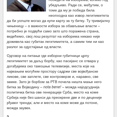
убедљиво. Ради се, међутим, о
томе да му је победа била
неопходна као извор легитимитета
да би уопште могао да купи карту за ту битку. Ту тривијалну
чињеницу – о важности избора за обављање власти –
потребно је подвући само зато што поражена страна,
видећемо, свој лош резултат на изборима никако није
доживела као губитак легитимитета, а самим тим ни као
разлог за одустајање од власти.
Одговор на питање где изборни губитници црпу
легитимитет за даљу борбу, као пасијанс се отвара у
догађајима око тамошње телевизије, места које на
најмањем могућем простору садржи све војвођанске
ликове, све заплете, све контроверзе и, наравно, све
замке. Зато је борбом за РТВ почела ништа мање него
битка за Војводину –
nota bene!
– можда најодсуднија
политичка битка ове генерације Срба, место на коме
Србија није без шанси да преокрене две и по деценије
рђавог тренда; али и место на коме може да потоне,
можда заувек.
2.