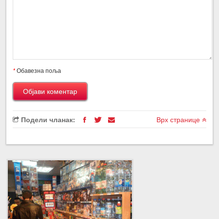
*
Обавезна поља
Подели чланак:
Врх странице