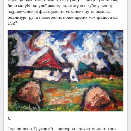
било могуће да уређивачку политику ове куће у њеној
најрадикалнијој фази, уместо локалних аутономаша,
реализује група проверених новинарских компрадора са
Б92?
3.
Једноставно: Грухоњић – опскурни полуинтелигент кога