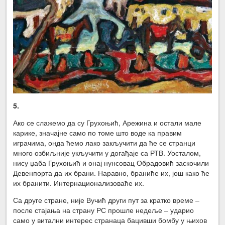
5.
Ако се слажемо да су Грухоњић, Арежина и остали мале
карике, значајне само по томе што воде ка правим
играчима, онда ћемо лако закључити да ће се странци
много озбиљније укључити у догађаје са РТВ. Уосталом,
нису џаба Грухоњић и онај нунсовац Обрадовић заскочили
Девенпорта да их брани. Наравно, браниће их, још како ће
их бранити. Интернационализоваће их.
Са друге стране, није Вучић други пут за кратко време –
после стајања на страну РС прошле недеље – ударио
само у витални интерес странаца бацивши бомбу у њихов