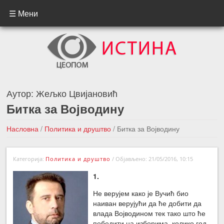
☰ Мени
Аутор:
Жељко Цвијановић
Битка за Војводину
Насловна
/
Политика и друштво
/
Битка за Војводину
←Претходна вест
Следећа вест →
Категорија:
Политика и друштво
/
Објављено: 21/05/2016, 10:15
1.
Не верујем како је Вучић био
наиван верујући да ће добити да
влада Војводином тек тако што ће
победити на изборима, колико год