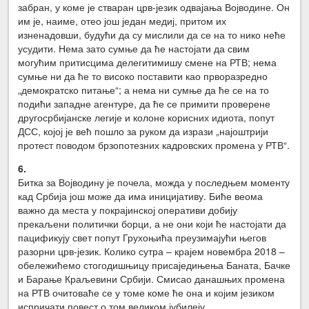
забран, у коме је стваран црв-језик одвајања Војводине. Он
им је, наиме, отео још један медиј, притом их
изненадовши, будући да су мислили да се на то нико неће
усудити. Нема зато сумње да ће настојати да свим
могућим притисцима делегитимишу смене на РТВ; нема
сумње ни да ће то високо поставити као прворазредно
„демократско питање“; а нема ни сумње да ће се на то
подићи западне агентуре, да ће се примити проверене
другосрбијанске легије и колоне корисних идиота, попут
ДСС, којој је већ пошло за руком да изрази „најоштрији
протест поводом брзопотезних кадровских промена у РТВ“.
6.
Битка за Војводину је почела, можда у последњем моменту
кад Србија још може да има иницијативу. Биће веома
важно да места у покрајинској оперативи добију
прекаљени политички борци, а не они који ће настојати да
пацификују свет попут Грухоњића преузимајући његов
разорни црв-језик. Колико сутра – крајем новембра 2018 –
обележићемо стогодишњицу присаједињења Баната, Бачке
и Барање Краљевини Србији. Смисао данашњих промена
на РТВ очитоваће се у томе коме ће она и којим језиком
испричати повест о том великом јубилеју.