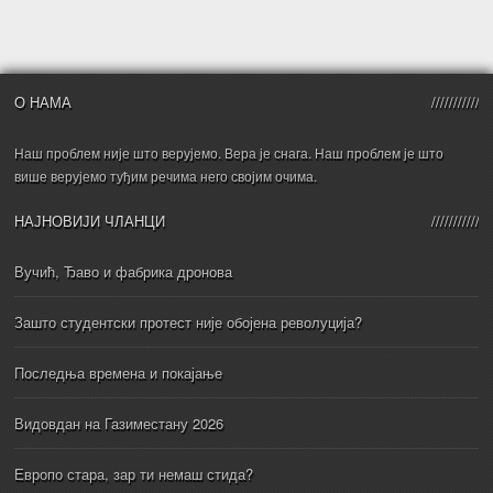
О НАМА
Наш проблем није што верујемо. Вера је снага. Наш проблем је што
више верујемо туђим речима него својим очима.
НАЈНОВИЈИ ЧЛАНЦИ
Вучић, Ђаво и фабрика дронова
Зашто студентски протест није обојена револуција?
Последња времена и покајање
Видовдан на Газиместану 2026
Европо стара, зар ти немаш стида?