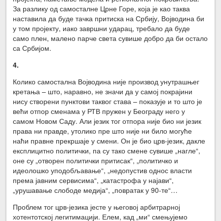
За разлику од самосталне Црне Горе, која је као таква
наставила да буде тачка притиска на Србију, Војводина би
у том пројекту, иако завршни ударац, требало да буде
само плен, малено парче света сувише добро да би остало
са Србијом.
4.
Колико самостална Војводина није производ унутрашњег
кретања – што, наравно, не значи да у самој покрајини
нису створени пунктови таквог става – показује и то што је
већи отпор сменама у РТВ пружен у Београду него у
самом Новом Саду. Али језик тог отпора није био ни језик
права ни правде, утолико пре што није ни било могуће
наћи правне прекршаје у смени. Он је био црв-језик, дакле
експлицитно политички, па су тако смене сувише „нагле“,
оне су „отворен политички притисак“, „политичко и
идеолошко уподобљавање“, „недопустив однос власти
према јавним сервисима“, „катастрофа у најави“,
„урушавање слободе медија“, „повратак у 90-те“…
Проблем тог црв-језика јесте у његовој арбитрарној
хотентотској легитимацији. Елем, кад „ми“ смењујемо