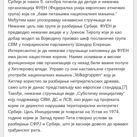
Србији је након 5. октобра почела да делује и немачка
организација ФУЕН (Федерална унија европских етничких
група) која се „бави питањима националних мањина.“
Међутим како упозоравају независни стручњаци из
Немачке циљ ове групе је разбијање Србије. ФУЕН је
предводио немачке акције и у Јужном Тиролу који је као
добар модел за Војводину призвао шеф посланичке групе
СВМ у покрајинском парламенту Шандор Егереши.
Интересантно је да немачки стручњаци напомињу да ФУЕН
има јасне нацистичке корене. Наиме оснивачи и високи
функционери ове организације су некад били важне полуге
у Хитлеровој влади. Управо су они настављачи стратегије
употребе националних мањина „Volksgruppen“ коју је
Хитлер користио за разбијање непријатељских држава,
само што је данас представљају као европски стандард.[7]
Такође, немачки стручњаци виде „Суботичку иницијативу“
коју подржавају СВМ, ДС и ЛСВ, као један од пројеката
којим се директно нарушава територијални интегритет
Србије. Циљ Иницијативе је повратак на Устав из 1974.
године којим је Запад преко Тита створио услове за
разбијање СФРЈ и Србије, што је касније довело до крвавог
грађанског рата.