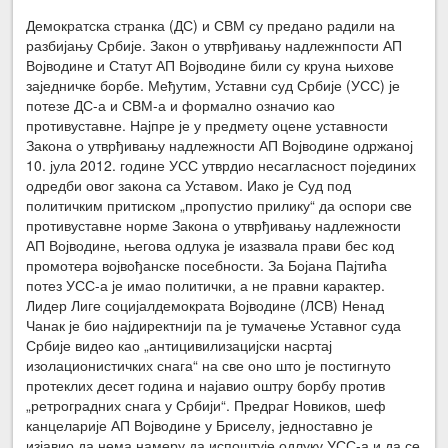
Демократска странка (ДС) и СВМ су предано радили на
разбијању Србије. Закон о утврђивању надлежнпости АП
Војводине и Статут АП Војводине били су круна њихове
заједничке борбе. Међутим, Уставни суд Србије (УСС) је
потезе ДС-а и СВМ-а и формално означио као
противуставне. Најпре је у предмету оцене уставности
Закона о утврђивању надлежности АП Војводине одржаној
10. јула 2012. године УСС утврдио несагласност појединих
одредби овог закона са Уставом. Иако је Суд под
политичким притиском „пропустио прилику“ да оспори све
противуставне норме Закона о утврђивању надлежности
АП Војводине, његова одлука је изазвала прави бес код
промотера војвођанске посебности. За Бојана Пајтића
потез УСС-а је имао политички, а не правни карактер.
Лидер Лиге социјалдемократа Војводине (ЛСВ) Ненад
Чанак је био најдиректнији па је тумачење Уставног суда
Србије видео као „антицивилизацијски насртај
изолационистичких снага“ на све оно што је постигнуто
протеклих десет година и најавио оштру борбу против
„ретроградних снага у Србији“. Предраг Новиков, шеф
канцеларије АП Војводине у Бриселу, једноставно је
изјавио да нема намеру да испоштује одлуку УСС-а и да се