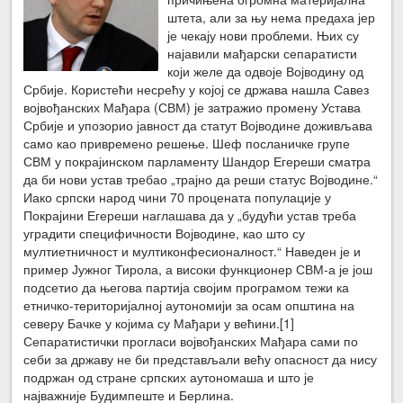
штета, али за њу нема предаха јер
је чекају нови проблеми. Њих су
најавили мађарски сепаратисти
који желе да одвоје Војводину од
Србије. Користећи несрећу у којој се држава нашла Савез
војвођанских Мађара (СВМ) је затражио промену Устава
Србије и упозорио јавност да статут Војводине доживљава
само као привремено решење. Шеф посланичке групе
СВМ у покрајинском парламенту Шандор Егереши сматра
да би нови устав требао „трајно да реши статус Војводине.“
Иако српски народ чини 70 процената популације у
Покрајини Егереши наглашава да у „будући устав треба
уградити специфичности Војводине, као што су
мултиетничност и мултиконфесионалност.“ Наведен је и
пример Јужног Тирола, а високи функционер СВМ-а је још
подсетио да његова партија својим програмом тежи ка
етничко-територијалној аутономији за осам општина на
северу Бачке у којима су Мађари у већини.[1]
Сепаратистички прогласи војвођанских Мађара сами по
себи за државу не би представљали већу опасност да нису
подржан од стране српских аутономаша и што је
најважније Будимпеште и Берлина.