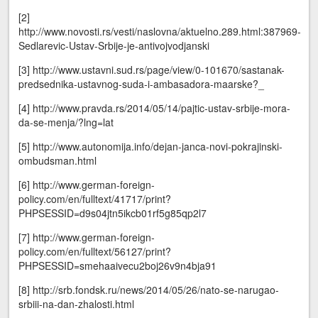
[2]
http://www.novosti.rs/vesti/naslovna/aktuelno.289.html:387969-
Sedlarevic-Ustav-Srbije-je-antivojvodjanski
[3] http://www.ustavni.sud.rs/page/view/0-101670/sastanak-
predsednika-ustavnog-suda-i-ambasadora-maarske?_
[4] http://www.pravda.rs/2014/05/14/pajtic-ustav-srbije-mora-
da-se-menja/?lng=lat
[5] http://www.autonomija.info/dejan-janca-novi-pokrajinski-
ombudsman.html
[6] http://www.german-foreign-
policy.com/en/fulltext/41717/print?
PHPSESSID=d9s04jtn5ikcb01rf5g85qp2l7
[7] http://www.german-foreign-
policy.com/en/fulltext/56127/print?
PHPSESSID=smehaaivecu2boj26v9n4bja91
[8] http://srb.fondsk.ru/news/2014/05/26/nato-se-narugao-
srbiii-na-dan-zhalosti.html