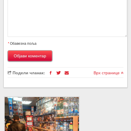
*
Обавезна поља
Подели чланак:
Врх странице