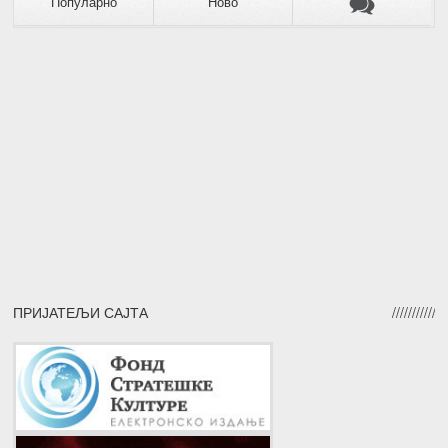
Популарно
Ново
ПРИЈАТЕЉИ САЈТА