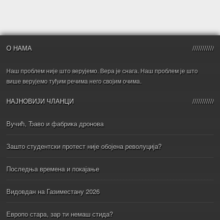
О НАМА
Наш проблем није што верујемо. Вера је снага. Наш проблем је што
више верујемо туђим речима него својим очима.
НАЈНОВИЈИ ЧЛАНЦИ
Вучић, Ђаво и фабрика дронова
Зашто студентски протест није обојена револуција?
Последња времена и покајање
Видовдан на Газиместану 2026
Европо стара, зар ти немаш стида?