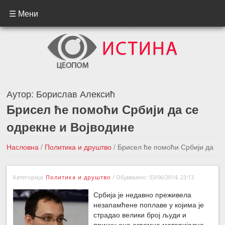
☰ Мени
Аутор:
Борислав Алексић
Брисел ће помоћи Србији да се
одрекне и Војводине
Насловна
/
Политика и друштво
/
Брисел ће помоћи Србији да
се одрекне и Војводине
Категорија:
Политика и друштво
/
Објављено: 03/06/2014, 23:13
←Претходна вест
Следећа вест →
Србија је недавно преживела
незапамћене поплаве у којима је
страдао велики број људи и
причињена огромна материјална