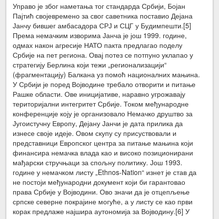
Управо је због наметања тог стандарда Србији, Бојан
Пајтић својевремено за свог саветника поставио Дејана
Јанчу бившег амбасадора СРЈ и СЦГ у Будимпешти.[5]
Према немачким изворима Јанча је још 1999. године,
одмах након агресије НАТО пакта предлагао поделу
Србије на пет региона. Овај потез се потпуно уклапао у
стратегију Берлина који тежи „регионализацији“
(фрагментацију) Балкана уз помоћ националних мањина.
У Србији је поред Војводине требало отворити и питање
Рашке области. Ове иницијативе, наравно угрожавају
територијални интегритет Србије. Током међународне
конференције коју је организовало Немачко друштво за
Југоистучну Европу, Дејану Јанчи је дата прилика да
изнесе своје идеје. Овом скупу су присуствовали и
представници Европског центра за питање мањина који
финансира немачка влада као и високо позиционирани
мађарски стручњаци за спољну политику. Још 1993.
године у немачком листу „Ethnos-Nation“ изнет је став да
не постоји међународни документ који би гарантовао
права Србије у Војводини. Ово значи да је отцепљење
српске северне покрајине могуће, а у листу се као први
корак предлаже најшира аутономија за Војводину.[6] У