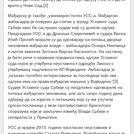
врати у Нови Сад.[2]
Мађарску је такође „узнемирио“потез УСС-а. Мађарски
амбасадор је пожурио да стигне у зграду Уставног суда
Србије како би саслушао судије које су донеле одлуку.
Председник УСС-а др Драгиша Слијепчевић и судија Весна
Илић Прелић морали су да одговарају на питања двојице
чиновника мађарске владе – амбасадора Оскара Никовица
и његов заменик Золтана Варгаа Хасзонитса. На састанку
је било речи о правним појединостима одлуке Уставног
суда којом је утврђена неуставност одредби Закона о
утврђивању надлежности АП Војводине. Амбасадор је
„исказао посебно интересовање за последице које ова
одлука има на права мађарске мањине у Војводини.“[3]
Судије Уставног суда Србије су неодложно одговорилe на
питања мађарских чиновника, али зато скоро годину дана
одбијају да се изјасне о питањима која су им упутили
српски посланици у вези противуставног Бриселског
споразума који је закључен између Владе Србије и
сепаратиста у Приштини.
УСС је крајем 2013. године прогласио неуставним и
поједине одредбе Статута Војводине. Војвођанска влада је