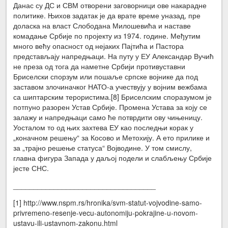
Данас су ДС и СВМ отворени заговорници ове накарадне
политике. Њихов задатак је да врате време уназад, пре
доласка на власт Слободана Милошевића и наставе
комадање Србије по пројекту из 1974. године. Међутим
много већу опасност од нејаких Пајтића и Пастора
представљају напредњаци. На путу у ЕУ Александар Вучић
не преза од тога да наметне Србији противуставни
Бриселски спорзум или пошаље српске војнике да под
заставом злочиначког НАТО-а учествују у војним вежбама
са шиптарским терористима.[8] Бриселским споразумом је
потпуно разорен Устав Србије. Промена Устава за коју се
залажу и напредњаци само ће потврдити ову чињеницу.
Уосталом то од њих захтева ЕУ као последњи корак у
„коначном решењу“ за Косово и Метохију. А ето прилике и
за „трајно решење статуса“ Војводине. У том смислу,
главна фигура Запада у даљој подели и слабљењу Србије
јесте СНС.
___________________________________
[1] http://www.nspm.rs/hronika/svm-statut-vojvodine-samo-
privremeno-resenje-vecu-autonomiju-pokrajine-u-novom-
ustavu-ili-ustavnom-zakonu.html