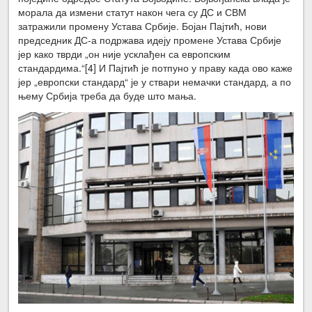
морала да измени статут након чега су ДС и СВМ
затражили промену Устава Србије. Бојан Пајтић, нови
председник ДС-а подржава идеју промене Устава Србије
јер како тврди „он није усклађен са европским
стандардима.“[4] И Пајтић је потпуно у праву када ово каже
јер „европски стандард“ је у ствари немачки стандард, а по
њему Србија треба да буде што мања.