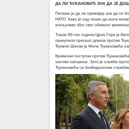
ДА ЛИ ЂУКАНОВИЋ ЗНА ДА ЈЕ ДО
Питање је да ли премијер зна да се бл
НАТО. Како је сад тешко да ишта може
искључиво због свог обимног криминал
Током 90-тих година Црна Гора је бил
прикупило прегршт доказа против Ђук
Ђузепе Шелзи је Мила Ђукановића оз
Кривични поступак против Ђукановића 
његово хапшење. Зато је служба прот
Ђукановића са безбедносним служба