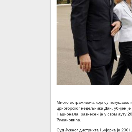
Много истраживача који су покушавали
црногорског недељника Дан, убијен је
Национала, разнесен је у свом ауту 2
Ђукановића.
Суд Јужног дистрихта Њујорка је 2001