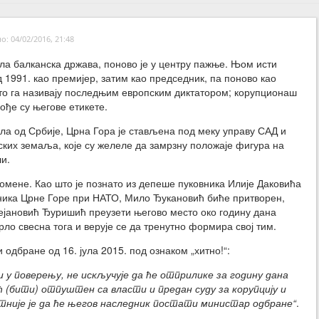
: 04/02/2016, 21:48
ла балканска држава, поново је у центру пажње. Њом исти
д 1991. као премијер, затим као председник, па поново као
то га називају последњим европским диктатором; корупционаш
ође су његове етикете.
ла од Србије, Црна Гора је стављена под меку управу САД и
ких земаља, које су желеле да замрзну положаје фигура на
ли.
омене. Као што је познато из депеше пуковника Илије Даковића
вника Црне Горе при НАТО, Мило Ђукановић биће притворен,
ејановић Ђуришић преузети његово место око годину дана
рло свесна тога и верује се да тренутно формира свој тим.
одбране од 16. јула 2015. под ознаком „хитно!“:
зи у поверењу, не искључује да ће отприлике за годину дана
 (бити) отпуштен са власти и предан суду за корупцију и
тније је да ће његов наследник постати министар одбране“
.