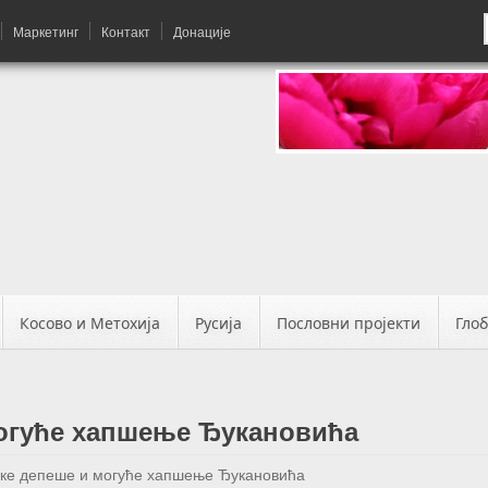
Маркетинг
Контакт
Донације
Косово и Метохија
Русија
Пословни пројекти
Гло
огуће хапшење Ђукановића
ке депеше и могуће хапшење Ђукановића