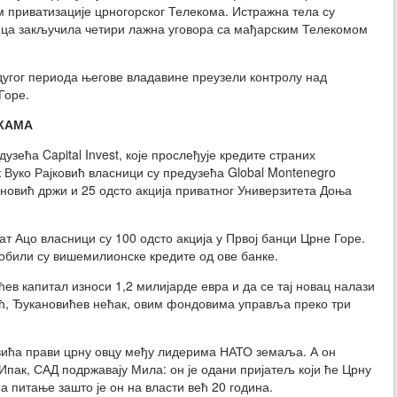
 приватизације црногорског Телекома. Истражна тела су
ица закључила четири лажна уговора са мађарским Телекомом
дугог периода његове владавине преузели контролу над
Горе.
НКАМА
узећа Capital Invest, које прослеђује кредите страних
 Вуко Рајковић власници су предузећа Global Montenegro
новић држи и 25 одсто акција приватног Универзитета Доња
т Ацо власници су 100 одсто акција у Првој банци Црне Горе.
добили су вишемилионске кредите од ове банке.
ев капитал износи 1,2 милијарде евра и да се тај новац налази
ћ, Ђукановићев нећак, овим фондовима управља преко три
вића прави црну овцу међу лидерима НАТО земаља. А он
пак, САД подржавају Мила: он је одани пријатељ који ће Црну
на питање зашто је он на власти већ 20 година.