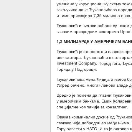
умешани у корупционашку схему током
закључила да је Ђукановићева пород
и тиме присвојила 7,35 милиона евра.
Ђукановић и његови рођаци су током 
главним привредним секторима Црне 
1,2 МИЛИЈАРДЕ У АМЕРИЧКИМ БА
Ђукановић је стопостотни власник пред
инвеститора. Ђукановић и његов ортак
Investment Company. Поред тога, Ђука
Горица у Подгорици.
Ђукановићева жена Лидија и његов бра
Узгред речено, многи чланови владе 
Вредно је помена да главни Ђукановић
у америчким банкама. Емин Колареви
специјалне компаније за конзалтинг.
Овакав криминални досије од Ђукано
свакако није добродошао међу њима. И
Гору одвести у НАТО. И то је одговор 