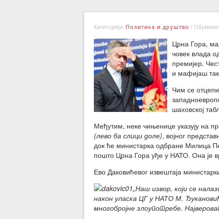
Категорија:
Политика и друштво
/
Објављено
Црна Гора, ма
човек влада о
премијер. Чес
и мафијаш так
Чим се отцепи
западноевропс
шаховској таб
Међутим, неке чињенице указују на пр
(лево ба слици доле)
, војног предста
док ће министарка одбране Милица П
пошто Црна Гора уђе у НАТО. Она је в
Ево Даковићевог извештаја министарки 
„Наш извор, који се нала
након уласка ЦГ у НАТО М. Ђукановић
многобројне злоупотребе. Најверова