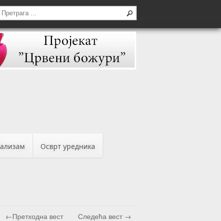
бализам
Осврт уредника
←Претходна вест
Следећа вест →