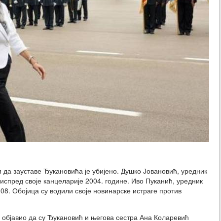
 да зауставе Ђукановића је убијено. Душко Јовановић, уредник
 испред своје канцеларије 2004. године. Иво Пуканић, уредник
008. Обојица су водили своје новинарске истраге против
. објавио да су Ђукановић и његова сестра Ана Коларевић