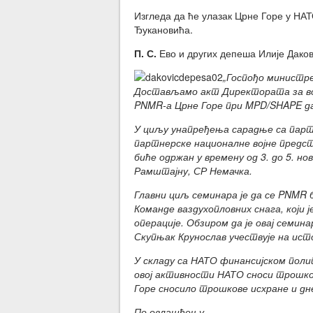
Изгледа да ће улазак Црне Горе у НА
Ђукановића.
П. С.
Ево и других депеша Илије Дако
„Госпођо министре
Достављамо акт Директората за во
PNMR-а Црне Горе при MPD/SHAPE дан
У циљу унапређења сарадње са парт
партнерске националне војне предст
биће одржан у времену од 3. до 5. но
Рамштајну, СР Немачка.
Главни циљ семинара је да се PNMR 
Команде ваздухопловних снага, који 
операције. Обзиром да је овај семи
Скупњак Крунослав учествује на ист
У складу са НАТО финансијском поли
овој активности НАТО сноси трошко
Горе сносило трошкове исхране и дн
По овлашћењу