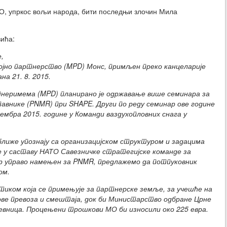
ТО, упркос вољи народа, бити последњи злочин Мила
вића:
,
јно партнерство (MPD) Монс, примљен преко канцеларије
а 21. 8. 2015.
неримема (MPD) планирано је одржавање више семинара за
авнике (PNMR) при SHAPE. Други по реду семинар ове године
вембра 2015. године у Команди ваздухопловних снага у
ближе упознају са организацијском структуром и задацима
је у саставу НАТО Савезничке стратегијске команде за
нар управо намењен за PNMR, предлажемо да потпуковник
ом.
тиком која се примењује за партнерске земље, за учешће на
ве превоза и смештаја, док би Министарство одбране Црне
евница. Процењени трошкови МО би износили око 225 евра.