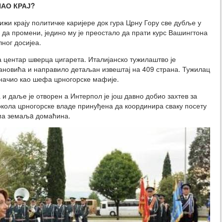
ШАО КРАЈ?
ижи крају политичке каријере док гура Црну Гору све дубље у
 да промени, једино му је преостало да прати курс Вашингтона
ног досијеа.
а центар шверца цигарета. Италијанско тужилаштво је
ановића и направило детаљан извештај на 409 страна. Тужилац
начио као шефа црногорске мафије.
и даље је отворен а Интерпол је још давно добио захтев за
окола црногорске владе принуђена да координира сваку посету
ма земаљa домаћина.