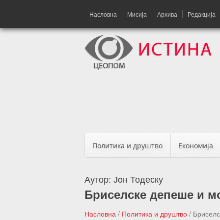
Насловна
Мисија
Архива
Редакција
Политика и друштво
Економија
Аутор:
Јoн Тодеску
Бриселске депеше и м
Насловна
/
Политика и друштво
/
Бриселс