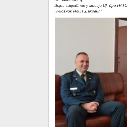
Војни савјетник у мисији ЦГ при НАТ
Пуковник Илија Даковић“