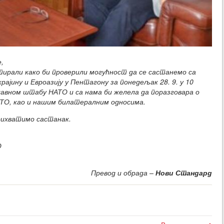
,
тирали како би проверили могућност да се састанемо са
рајину и Евроазију у Пентагону за понедељак 28. 9. у 10
главном штабу НАТО и са нама би желела да поразговара о
ТО, као и нашим билатералним односима.
рихватимо састанак.
О
Превод и обрада –
Нови Стандард