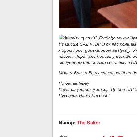
„Госпођо министре
Из мисије САД у НАТО су нас контак
Лором Грос, директором за Русију, Ук
часова. Лора Грос борави у посети 
актуелним питањима везаним за НА
Молим Вас за Вашу сагласност да п
По овлашћењу
Војни савјетник у мисији ЦГ при НАТ
Пуковник Илија Даковић“
Извор:
The Saker