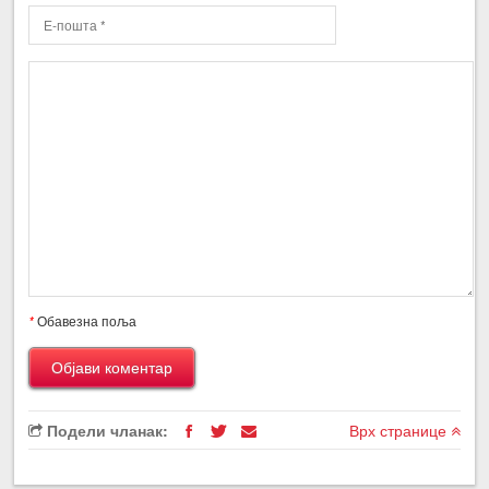
*
Обавезна поља
Подели чланак:
Врх странице