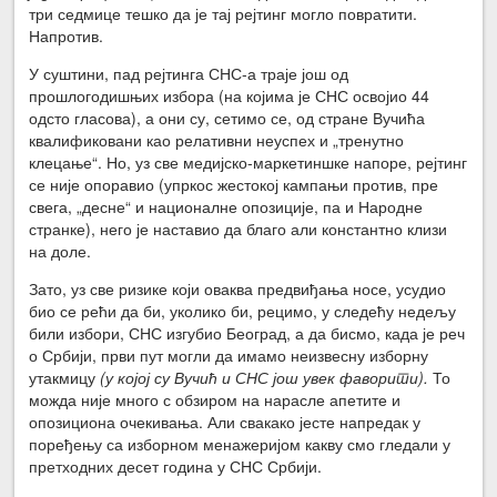
три седмице тешко да је тај рејтинг могло повратити.
Напротив.
У суштини, пад рејтинга СНС-а траје још од
прошлогодишњих избора (на којима је СНС освојио 44
одсто гласова), а они су, сетимо се, од стране Вучића
квалификовани као релативни неуспех и „тренутно
клецање“. Но, уз све медијско-маркетиншке напоре, рејтинг
се није опоравио (упркос жестокој кампањи против, пре
свега, „десне“ и националне опозиције, па и Народне
странке), него је наставио да благо али константно клизи
на доле.
Зато, уз све ризике који оваква предвиђања носе, усудио
био се рећи да би, уколико би, рецимо, у следећу недељу
били избори, СНС изгубио Београд, а да бисмо, када је реч
о Србији, први пут могли да имамо неизвесну изборну
утакмицу
(у којој су Вучић и СНС још увек фаворити).
То
можда није много с обзиром на нарасле апетите и
опозициона очекивања. Али свакако јесте напредак у
поређењу са изборном менажеријом какву смо гледали у
претходних десет година у СНС Србији.