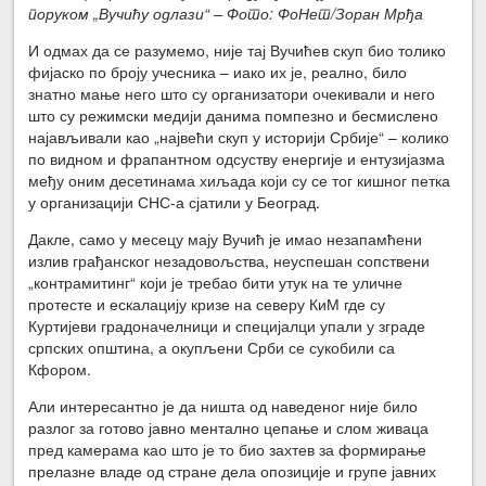
поруком „Вучићу одлази“ – Фото: ФоНет/Зоран Мрђа
И одмах да се разумемо, није тај Вучићев скуп био толико
фијаско по броју учесника – иако их је, реално, било
знатно мање него што су организатори очекивали и него
што су режимски медији данима помпезно и бесмислено
најављивали као „највећи скуп у историји Србије“ – колико
по видном и фрапантном одсуству енергије и ентузијазма
међу оним десетинама хиљада који су се тог кишног петка
у организацији СНС-а сјатили у Београд.
Дакле, само у месецу мају Вучић је имао незапамћени
излив грађанског незадовољства, неуспешан сопствени
„контрамитинг“ који је требао бити утук на те уличне
протесте и ескалацију кризе на северу КиМ где су
Куртијеви градоначелници и специјалци упали у зграде
српских општина, а окупљени Срби се сукобили са
Кфором.
Али интересантно је да ништа од наведеног није било
разлог за готово јавно ментално цепање и слом живаца
пред камерама као што је то био захтев за формирање
прелазне владе од стране дела опозиције и групе јавних