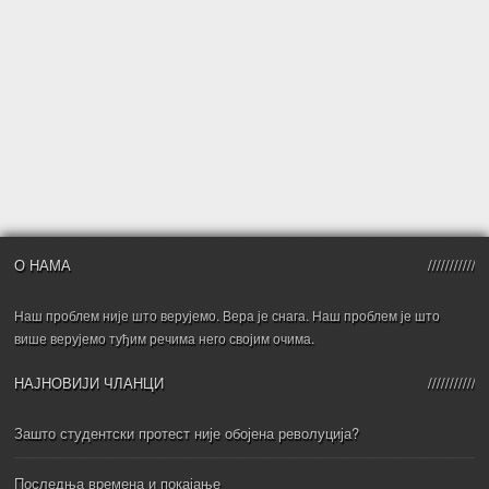
О НАМА
Наш проблем није што верујемо. Вера је снага. Наш проблем је што
више верујемо туђим речима него својим очима.
НАЈНОВИЈИ ЧЛАНЦИ
Зашто студентски протест није обојена револуција?
Последња времена и покајање