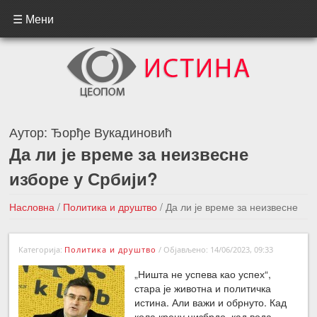
☰ Мени
Аутор:
Ђорђе Вукадиновић
Да ли је време за неизвесне
изборе у Србији?
Насловна
/
Политика и друштво
/
Да ли је време за неизвесне
изборе у Србији?
Категорија:
Политика и друштво
/
Објављено: 14/06/2023, 09:33
←Претходна вест
Следећа вест →
„Ништа не успева као успех“,
стара је животна и политичка
истина. Али важи и обрнуто. Кад
кола крену низбрдо, кад вода