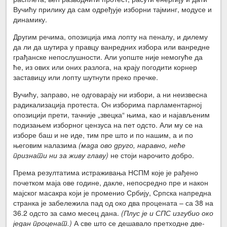
Вучићу прилику да сам одређује изборни тајминг, модусе и
динамику.
Другим речима, опозиција има лопту на пеналу, и дилему
да ли да шутира у правцу ванредних избора или ванредне
грађанске непослушности. Али уопште није немогуће да
ће, из ових или оних разлога, на крају погодити корнер
заставицу или лопту шутнути преко пречке.
Вучићу, заправо, не одговарају ни избори, а ни неизвесна
радикализација протеста. Он изборима парламентарној
опозицији прети, тачније „звецка“ њима, као и најављеним
подизањем изборног цензуса на пет одсто. Али му се на
изборе баш и не иде, тим пре што и по нашим, а и по
његовим налазима
(мада ово друго, наравно, неће
признати ни за живу главу)
не стоји нарочито добро.
Према резултатима истраживања НСПМ које је рађено
почетком маја ове године, дакле, непосредно пре и након
мајског масакра који је променио Србију, Српска напредна
странка је забележила пад од око два процената – са 38 на
36.2 одсто за само месец дана.
(Плус је и СПС изгубио око
један проценат.)
А све што се дешавало претходне две-