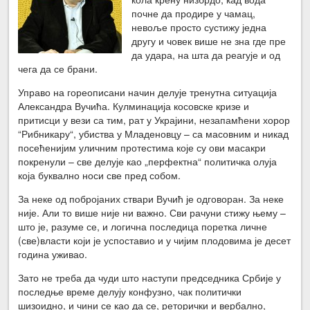
почне да продире у чамац,
невоље просто сустижу једна
другу и човек више не зна где пре
да удара, на шта да реагује и од
чега да се брани.
Управо на гореописани начин делује тренутна ситуација
Александра Вучића. Кулминација косовске кризе и
притисци у вези са тим, рат у Украјини, незапамћени хорор
“Рибникару“, убиства у Младеновцу – са масовним и никад
посећенијим уличним протестима које су ови масакри
покренули – све делује као „перфектна“ политичка олуја
која буквално носи све пред собом.
За неке од побројаних ствари Вучић је одговоран. За неке
није. Али то више није ни важно. Сви рачуни стижу њему –
што је, разуме се, и логична последица поретка личне
(све)власти који је успоставио и у чијим плодовима је десет
година уживао.
Зато не треба да чуди што наступи председника Србије у
последње време делују конфузно, чак политички
шизоидно, и чини се као да се, реторички и вербално,