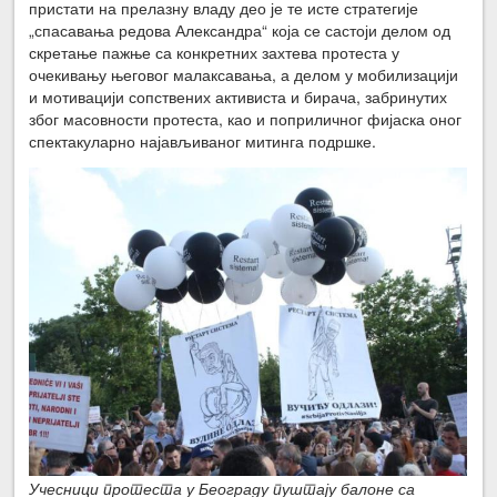
пристати на прелазну владу део је те исте стратегије
„спасавања редова Александра“ која се састоји делом од
скретање пажње са конкретних захтева протеста у
очекивању његовог малаксавања, а делом у мобилизацији
и мотивацији сопствених активиста и бирача, забринутих
због масовности протеста, као и поприличног фијаска оног
спектакуларно најављиваног митинга подршке.
Учесници протеста у Београду пуштају балоне са