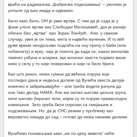
враћа на радикалска „фабричка подешавања“ – уколико је
уопште од њих икада и одмакао.
Било како било, ОН је увек жртва. С тим да је сада је у
фази улоге жртве као Слободан Милошевић, док је раније
обично био „жртва“ као Зоран Ђинђић. Али, у сваком
случају, увек је он тема, мета и највећи мученик. И то већ
дуже време неодољиво подсећа на ону причу о баби (или
чобанчету) и вуку, чија је поента да када се, након мноштва
лажних узбуна и аларма, вук коначно заиста појавио више
нико у селу у то није поверовао и није га било брига.
Као што рекох, нема сумње да већина порука које
последих дана и недеља долазе од Вучића заиста делује
комично и забрињавајуће – али треба водити рачуна да
оне тако делују НАМА. Али ми нисмо његова циљна група,
нити његово бирачко тело, којем су те поруке превасходно
намењене. Зато треба бити опрезан са смејањем и
подсмевањем. Но, да је СНС режим у проблему као
вероватно никада до сад – готово да нема никакве дилеме.
Вучићево понављање како „ни по цену живота“ неће