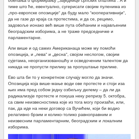
тиме што ће, евентуално, сугерисати својим пуленима из
„про-европске опозиције“ да буду мало “кооперативнији“,
да не газе до краја са протестима, и да се, рецимо,
задовоље ионако већ више пута обећаним и најављеним
београдским изборима, а не траже председничке и
парламентарне.
Али више и од самих Американаца може му помоћи
опозиција, и „лева“ и „десна“, својом неслогом, својим
сујетама, неорганизованошћу и осведоченим талентом да
никада не пропусти прилику за пропуштање прилике.
Ево шта би то у конкретном случају могло да значи.
Опозиција која више-мање води ове протесте и стоји иза
њих има пред собом једну озбиљну дилему – да ли да
радикализује протесте и покуша неку репризу 5. октобра,
са свим неизвесностима које из тога могу произаћи, или,
пак, да иде на неки договор са Вучићем, који би водио
релативно брзим и колико-толико равноправним и
неизвесним парламентарним, београдским и локалним
изборима.