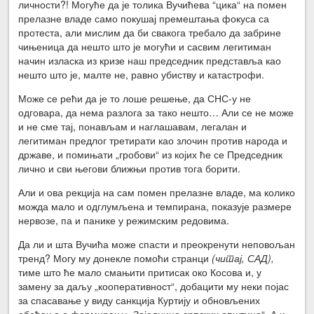
личности?! Могуће да је толика Вучићева “цика“ на помен
прелазне владе само покушај премештања фокуса са
протеста, али мислим да би свакога требало да забрине
чињеница да нешто што је могући и сасвим легитиман
начин изласка из кризе наш председник представља као
нешто што је, малте не, равно убиству и катастрофи.
Може се рећи да је то лоше решење, да СНС-у не
одговара, да нема разлога за тако нешто… Али се не може
и не сме тај, понављам и наглашавам, легалан и
легитиман предлог третирати као злочин против народа и
државе, и помињати „гробови“ из којих ће се Председник
лично и сви његови ближњи против тога борити.
Али и ова рекција на сам помен прелазне владе, ма колико
можда мало и одглумљена и темпирана, показује размере
нервозе, па и панике у режимским редовима.
Да ли и шта Вучића може спасти и преокренути неповољан
тренд? Могу му донекле помоћи странци
(читај, САД),
тиме што ће мало смањити притисак око Косова и, у
замену за даљу „кооперативност“, добацити му неки појас
за спасавање у виду санкција Куртију и обновљених
обећања о формирању „Заједнице српских општина“. А и