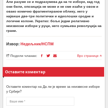
Али разуме се и подразумева да на те изборе, кад год
они били, опозиција не може и не сме изаћи у овом и
овако комично фрагментираном облику, него у
највише две-три политички и идеолошки сродне и
логичне колоне. Укратко: боље једни релативно
неизвесни избори у руци, него сумњива револуција на
грани.
Извор:
Недељник/НСПМ
Подели чланак:
Врх странице
Оставите коментар
Оставите коментар на Да ли је време за неизвесне изборе
у Србији?