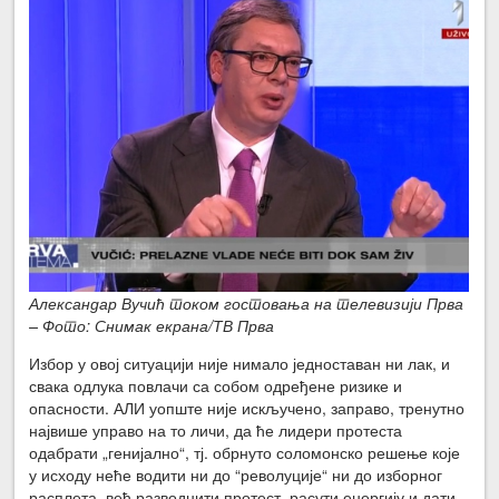
Александар Вучић током гостовања на телевизији Прва
– Фото: Снимак екрана/ТВ Прва
Избор у овој ситуацији није нимало једноставан ни лак, и
свака одлука повлачи са собом одређене ризике и
опасности. АЛИ уопште није искључено, заправо, тренутно
највише управо на то личи, да ће лидери протеста
одабрати „генијално“, тј. обрнуто соломонско решење које
у исходу неће водити ни до “револуције“ ни до изборног
расплета, већ разводнити протест, расути енергију и дати