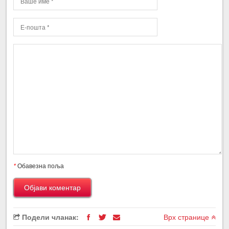
*
Обавезна поља
Подели чланак:
Врх странице