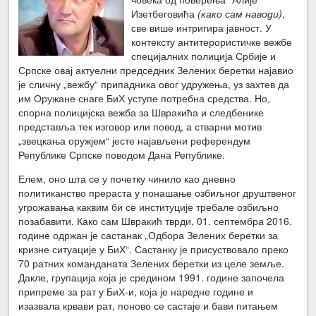
Изетбеговића
(како сам наводи)
,
све више интригира јавност. У
контексту антитерористичке вежбе
специјалних полиција Србије и
Српске овај актуелни председник Зелених беретки најавио
је сличну „вежбу“ припадника овог удружења, уз захтев да
им Оружане снаге БиХ уступе потребна средства. Но,
спорна полицијска вежба за Швракића и следбенике
представља тек изговор или повод, а стварни мотив
„звецкања оружјем“ јесте најављени референдум
Републике Српске поводом Дана Републике.
Елем, оно шта се у почетку чинило као дневно
политиканство прераста у понашање озбиљног друштвеног
угрожавања каквим би се институције требале озбиљно
позабавити. Како сам Швракић тврди, 01. септембра 2016.
године одржан је састанак „Одбора Зелених беретки за
кризне ситуације у БиХ“. Састанку је присуствовало преко
70 ратних команданата Зелених беретки из целе земље.
Дакле, групација која је средином 1991. године започела
припреме за рат у БиХ-и, која је наредне године и
изазвала крвави рат, поново се састаје и бави питањем