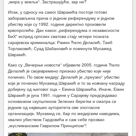
„мира у земљи“. Застрашујуће, зар не?
Ипак, у односу на самог Швракића постоји готово
заборављена прича о једном референдуму и једном
убиству који су 1992. године директно произвели
крвопролиће. Дан након „референдума о независности
БиХ“ испред српских сватова стају четири позната
сарајевска криминалца: Рамиз Ћело Делалић, Таиб
Торлаковић, Суад Шабановић и поменути Мухамед
Швракић.
Како су „Вечерње новости“ објавиле 2005. године Ћело
Делалић је својевремено признао убиство које није
починио. По овом медију: Делалић је „преузео“ убиство
које је починио Мухамед Швракић и то за новчану награду
добијену од његовог оца – Емина Швракића. Иначе, Емин
Швракић је јуна 1991. године у Сарајеву предсједавао
основачком скупштином Зелених беретки и сматра се
једним од највиших ауторитета ове злогласне
организације. Мухамед се, бар по медијским наводима,
хвалио убиством Гардовића и сам себе прозвао
„муслиманским Гаврилом Принципом“!