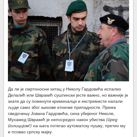
Да ли је смртоносни хитац у Николу Гардовића испалио
Делалић или Швракић суштински јесте важно, но важније је
знати да су поменути криминалци и екстремисти напали
људе само због њихове етничке припадности. Према
сведочењу Јована Гардовића, сина убијеног Николе,
Мухамед Швракић је непосредно након убиства
(пред
полицијом!)
на њега потегао аутоматску пушку, претио му
и псовао српску мајку.