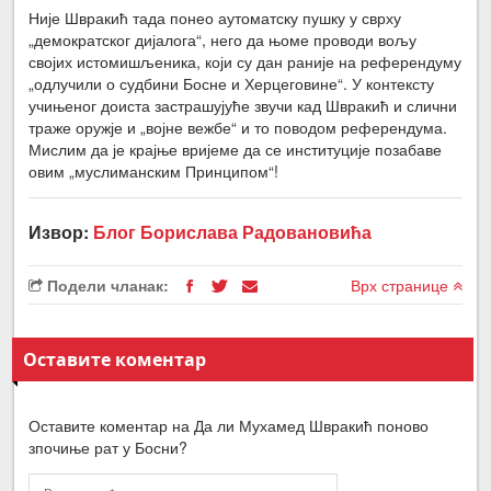
Није Швракић тада понео аутоматску пушку у сврху
„демократског дијалога“, него да њоме проводи вољу
својих истомишљеника, који су дан раније на референдуму
„одлучили о судбини Босне и Херцеговине“. У контексту
учињеног доиста застрашујуће звучи кад Швракић и слични
траже оружје и „војне вежбе“ и то поводом референдума.
Мислим да је крајње вријеме да се институције позабаве
овим „муслиманским Принципом“!
Извор:
Блог Борислава Радовановића
Подели чланак:
Врх странице
Оставите коментар
Оставите коментар на Да ли Мухамед Швракић поново
зпочиње рат у Босни?