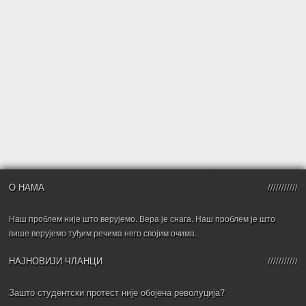
О НАМА
Наш проблем није што верујемо. Вера је снага. Наш проблем је што
више верујемо туђим речима него својим очима.
НАЈНОВИЈИ ЧЛАНЦИ
Зашто студентски протест није обојена револуција?