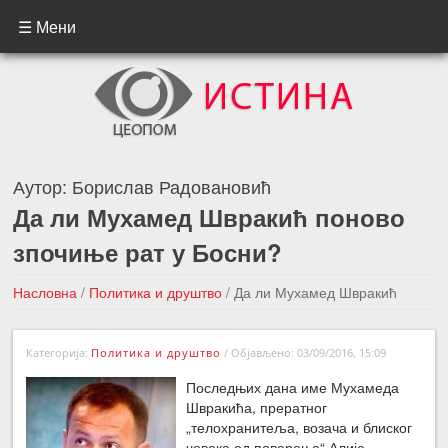
☰ Мени
Аутор:
Борислав Радовановић
Да ли Мухамед Швракић поново
зпочиње рат у Босни?
Насловна
/
Политика и друштво
/
Да ли Мухамед Швракић
поново зпочиње рат у Босни?
Категорија:
Политика и друштво
/
Објављено: 03/09/2016, 15:09
←Претходна вест
Следећа вест →
Последњих дана име Мухамеда
Швракића, прератног
„телохранитеља, возача и блиског
човека од поверења“ Алије