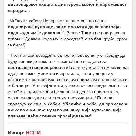
визионарског схватања интереса малог и сиромашног
народа…
„.
„Моћници хоће у Црној Гори да поставе на власт
ондулиране пудлице, са којима могу да се поиграју,
онда када им је досадно“!
(Зар се Трамп не поиграва са
тобом и Душком, када му је досадно? И то баш грубо, срам
га било!)
“ Политичари доведени, односно наведени, у ситуацију да
буду лопови је лако и већ испробано средство за
постизанје пасје лојалности
! са поткупљивањем може да
иде још лакше у земљи исцрпљеној читаву деценију
ратовима и санкцијама и великим приливом становништа и
избеглица…У таквој земљи, у свим њеним срединама лако
је наћи кандидате који ће за нешто девиза пристати на
разне споразуме са њиховим наручиоцима! Па и на
споразум са самим собом!
Убедиће и себе, да промена у
њиховом мишљењу и понашању, није купљена, није
плаћена, веће стечена просуђивањем!
Извор:
НСПМ