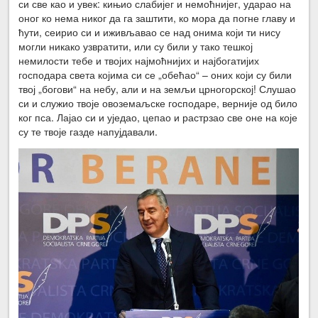
си све као и увек: кињио слабијег и немоћнијег, ударао на
оног ко нема никог да га заштити, ко мора да погне главу и
ћути, сеирио си и иживљавао се над онима који ти нису
могли никако узвратити, или су били у тако тешкој
немилости тебе и твојих најмоћнијих и најбогатијих
господара света којима си се „обећао“ – оних који су били
твој „богови“ на небу, али и на земљи црногорској! Слушао
си и служио твоје овоземаљске господаре, верније од било
ког пса. Лајао си и уједао, цепао и растрзао све оне на које
су те твоје газде напујдавали.