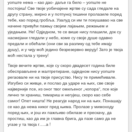
уопште нема – као дао- даље га било – уопште не
постојиш! Све твоје уобичајене жртве су сада гледале на
другу страну, мирно и у потпуној тишини пролазиле поред
тебе, као поред гробља. Узалуд си им ти покушавао на све
начине привући пажњу својим лајањем, режањем и
уједањем. Не! Одједном, те се више нису плашили, док су
насмејани гледали у небо, коме су своје душе одавно
предали и обећали (они сви за разлику од тебе имају
душу), и у чију моћ једино безрезервно верују! Зато је твоја
моћ нестала у трену!
Твоје вечите жртве, које су скоро двадесет година биле
обесправљене и малтретиране, одједном нису уопште
регаовале ни на твоје присуство. Нису те примећивале.
Изгубио си живце, и послао да ударе на њих, све своје
најверније псе, из оног твог омиљеног „чопора“, псе које
лично ти храниш, тимариш и негујеш, скоро као себе
самог! Опет ништа! Не реагује народ ни на њих. Понашају
се као да нема никог пред њима. Пролазе у мимоходу
поред њих, и још их пажљиво обилазе и прескачу, да
простиш, као да им је главна брига, да пазе само да не
угазе у та твоја г…..а !