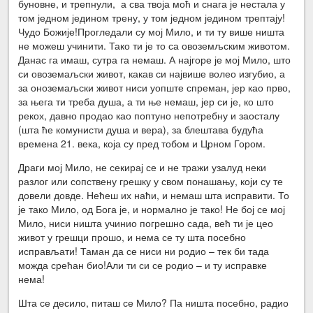
буновне, и трепнули, а сва твоја моћ и снага је нестала у
том једном једином трену, у том једном једином трептају!
Чудо Божије!Прогледали су мој Мило, и ти ту више ништа
не можеш учинити. Тако ти је то са овоземљским животом.
Данас га имаш, сутра га немаш. А најгоре је мој Мило, што
си овоземаљски живот, какав си највише волео изгубио, а
за оноземаљски живот ниси уопште спреман, јер као прво,
за њега ти треба душа, а ти ње немаш, јер си је, ко што
рекох, давно продао као поптуно непотребну и заосталу
(шта ће комунисти душа и вера), за блештава будућа
времена 21. века, која су пред тобом и Црном Гором.
Драги мој Мило, не секирај се и не тражи узалуд неки
разлог или сопствену грешку у свом понашању, који су те
довели довде. Нећеш их наћи, и немаш шта исправити. То
је тако Мило, од Бога је, и нормално је тако! Не бој се мој
Мило, ниси ништа учинио погрешно сада, већ ти је цео
живот у грешци прошо, и нема се ту шта посебно
исправљати! Таман да се ниси ни родио – тек би тада
можда срећан био!Али ти си се родио – и ту исправке
нема!
Шта се десило, питаш се Мило? Па ништа посебно, радио