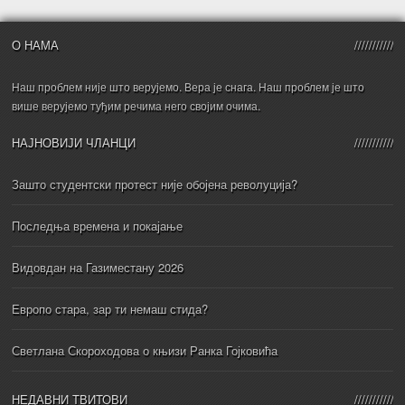
О НАМА
Наш проблем није што верујемо. Вера је снага. Наш проблем је што
више верујемо туђим речима него својим очима.
НАЈНОВИЈИ ЧЛАНЦИ
Зашто студентски протест није обојена револуција?
Последња времена и покајање
Видовдан на Газиместану 2026
Европо стара, зар ти немаш стида?
Светлана Скороходова о књизи Ранка Гојковића
НЕДАВНИ ТВИТОВИ