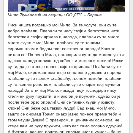
Мило Ђукановић на седници ОО ДПС – Беране
Ниси ништа погрешио мој Мило. За те услуге, они су те
добро плаћали. Плаћали те нису својим богатством нити
богатством својих држава и народа, плаћали су те много
много скупље мој Мило- плаћали су те тешким
сиромаштвом и бедом твог сосптвеног народа! Како то –
питаш се! Па лепо Мило, наговорили су те да можеш узети
од свог народа колико год хоћеш, и можеш и желиш! Рекли
су ти, да је то твоје право, које ти припада! Плаћали су те
мој Мило, сиромаштвом твоје сопствене државе и народа,
плаћали су те њеном слабошћу, љеном немоћи, плаћали
су те њеним ропством, плаћали су те очајом твој мученог
народа! Зато ти мој Мило, никада твоји господари нису
хтели ни руку пружити, а и ако би је пружили, одмах би је
после тебе брзо опрали! Они се таквих људи у животу
клоне! Они беже ода таквих људи! Сад знаш мој Мило,
зашто се ономад Трамп онако јавно понесе према теби и
твом чаушу Душку! С презиром, и циничним осмехом, не
хтеде вам ни руку пружити, него вас само осорно одгурну!
А Његоша, часног, поштеног, сиромашног и умног – беше