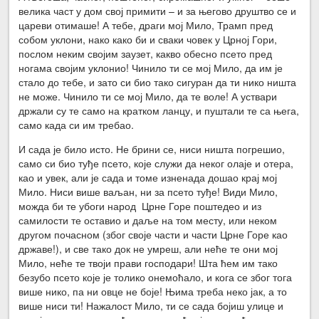
велика част у дом свој примити – и за његово друштво се и
цареви отимаше! А тебе, драги мој Мило, Трамп пред
собом уклони, нако како би и сваки човек у Црној Гори,
послом неким својим заузет, какво обесно псето пред
ногама својим уклонио! Чинило ти се мој Мило, да им је
стало до тебе, и зато си био тако сигуран да ти нико ништа
не може. Чинило ти се мој Мило, да те воле! А уствари
држали су те само на кратком ланцу, и пуштали те са њега,
само када си им требао.
И сада је било исто. Не брини се, ниси ништа погрешио,
само си био туђе псето, које служи да неког олаје и отера,
као и увек, али је сада и томе изненада дошао крај мој
Мило. Ниси више ваљан, ни за псето туђе! Види Мило,
можда би те убоги народ Црне Горе поштедео и из
самилости те оставио и даље на том месту, или неком
другом почасном (због своје части и части Црне Горе као
државе!), и све тако док не умреш, али неће те они мој
Мило, неће те твоји прави господари! Шта ћем им тако
безубо псето које је толико онемоћало, и кога се због тога
више нико, па ни овце не боје! Њима треба неко јак, а то
више ниси ти! Нажалост Мило, ти се сада бојиш улице и