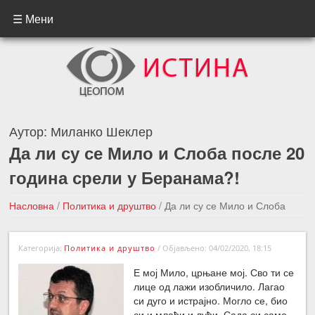
☰ Мени
Аутор:
Миланко Шеклер
Да ли су се Мило и Слоба после 20
година срели у Беранама?!
Насловна
/
Политика и друштво
/
Да ли су се Мило и Слоба
после 20 година срели у Беранама?!
Категорија:
Политика и друштво
/
Објављено: 04/02/2020, 18:15
←Претходна вест
Следећа вест →
Е мој Мило, црњане мој. Сво ти се
лице од лажи изобличило. Лагао
си дуго и истрајно. Могло се, био
си и млађи и луђи. Сада си само