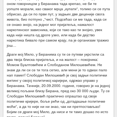
оном говорницом у Беранама тада крепао, не би те
уопште морали, као сваког мрца „купати“, толико си се пута
обрисао, да си по први пут, у задњих две деценије свога
живота, био потпуно „“чист. Подсећао си ме тада, када си
се онако знојо, на једног мог пријатеља, нажалост
наркотинског зависника, који се тако као ти знојио, увек
када није ништа од дроге узео, или када би дејство
наркотика бивало при самом крају, па је организам тражио
још…
Драги мој Мило, у Беранима су ти се путеви укрстили са
два твоја блиска пријатеља, и на жалост – покојника:
Момом Буалтовићем и Слободаном Милошевићем. Не
знам да ли си се ти тога сетио, али мени је то одмах пало
нап памет! Слободан Милошевић је свој задњи политички
митинг у својој политичкој каријери, одржао управо у
Беранама. Тачније, 20.09.2000. године, говорио је на једној
великој пољани близу Берана, пред око 30 000 људи. Ту се
Слободан Милошевић практично опраштао од своје
политичке кријере, боље рећи од „дотадашње политичке
моћи“, а да то није ни ни знао, чак ни претпостављао!
Бојим се драги мој Мило, да ниси и ти тамо дошао по исто
такво „парче“ Берана!