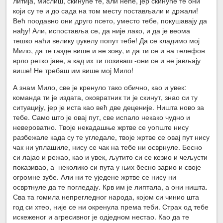
литија, мислиш, скинуће те, али неће, јер скинуће те они
који су те и до сада на том месту постављали и држали!
Већ поодавно они друго псето, уместо тебе, покушавају да
нађу! Али, испоставља се, да није лако, и да је веома
тешко наћи велику џукелу попут тебе! Да се кладимо мој
Мило, да те газде више и не зову, и да ти се и на телефон
врло ретко јаве, а кад их ти позиваш -они се и не јављају
више! Не требаш им више мој Мило!
А знам Мило, све је кренуло тако обично, као и увек:
команда ти је издата, оковратник ти је скинут, знао си ту
ситуацију, јер је иста као већ две деценије. Ништа ново за
тебе. Само што је овај пут, све испало некако чудно и
невероватно. Твоје некадашње жртве се уопште нису
разбежале када су те угледале, твоје жртве се овај пут нису
чак ни уплашиле, нису се чак на тебе ни осврнуле. Бесно
си лајао и режао, као и увек, љутито си се кезио и чељусти
показивао, а неколико си пута у њих бесно зарио и своје
огромне зубе. Али ни те уједене жртве се нису ни
освртнуле да те погледају. Крв им је липтала, а они ништа.
Сва та гомила непрегледног народа, којом си чинио шта
год си хтео, није се ни окренула према теби. Страх од тебе
искеженог и агресивног је одједном нестао. Као да те