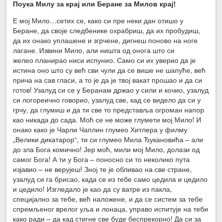
Поука Милу за крај или Беране за Милов крај!
Е мој Мило…сетих се, како си пре неки дан отишо у
Беране, да своје следбенике охрабриш, да их пробудиш,
да их онако уплашене и згрчене, дигнеш поново на ноге
лагане. Извини Мило, али ништа од онога што си
желео планирао ниси испунио. Само си их уверио да је
истина оно што су већ сви чули да се више не шапуће, већ
прича на сав гласи, а то је да је твој вакат прошао и да си
готов! Узалуд си се у Беранам држао у сили и кочио, узалуд
си логореично говорио, узалуд све, кад се видело да си у
грчу, да глумиш и да ти све то представља огроман напор
као никада до сада. Моћ се не може глумети мој Мило! И
онако како је Чарли Чаплин глумео Хитлера у филму
„Велики дикатарор“, ти си глумео Мила Ђукановића – али
до зла Бога комично! Јер моћ, мили мој Мило, долази од
самог Бога! А ти у Бога – поносно си то неколико пута
изјавио – не верујеш! Зној те је обливао на све стране,
узалуд си га брисао, када се из тебе само цедила и цедило
и цедило! Изгледало је као да су ватре из пакла,
специјално за тебе, већ наложене, и да се систем за тебе
спремљеног врелог уља и лонаца, управо испитује на теби
како ради – да кад стигне све буде беспрекорно! Да си за