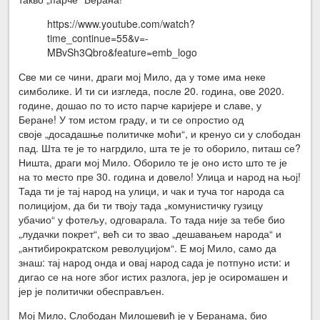
https://www.youtube.com/watch?
time_continue=55&v=-
MBvSh3Qbro&feature=emb_logo
Све ми се чини, драги мој Мило, да у томе има неке
симболике. И ти си изгледа, после 20. година, ове 2020.
године, дошао по то исто парче каријере и славе, у
Беране! У том истом граду, и ти се опростио од
своје „досадашње политичке моћи“, и кренуо си у слободан
пад. Шта те је то нагрдило, шта те је то оборило, питаш се?
Ништа, драги мој Мило. Оборило те је оно исто што те је
на то место пре 30. година и довело! Улица и народ на њој!
Тада ти је тај народ на улици, и чак и туча тог народа са
полицијом, да би ти твоју тада „комунистичку гузицу
убачио“ у фотељу, одговарала. То тада није за тебе био
„лудачки покрет“, већ си то звао „дешавањем народа“ и
„антибирократском револуцијом“. Е мој Мило, само да
знаш: тај народ онда и овај народ сада је потпуно исти: и
дигао се на ноге због истих разлога, јер је осиромашен и
јер је политички обесправљен.
Мој Мило, Слободан Милошевић је у Беранама, био