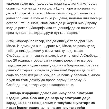
удаљен само две недеље од пада са власти, а успео да
скупи толике људе из тог дела Црне Горе и пограничног
дела Србије. А ти си мој Мило скупио људи, таман за у
један собичак, а колико ти је још дана, недеља или месеци
остало – то не знам. Знам само да је Хејгел био у праву
када је рекао: „Историја има тенденцију да се понавља:
први пут као трагедија, други пут као фарса.“
А тај Слободанов говор, као да описује тебе драги мој
Мило. И одмах да знаш, драги мој Мило, за разлику од
тебе, ја никада нисам у свом животу подржавао
Слободана, а ти, сви то знамо, јеси и те како! А Слободан,
пре 20 година, у Беранам ти нешто рече, и те његове
тадашње речи одјекиваше у околним брдима око Берана,
равно 20 година, и сада те дочекаше! Верујем да си их
сада по први пут јасно чуо, јер не беше у беранама много
људи на твом дочеку да праве ларму и галаму. А
Слободан ти је тада упутио следеће речи:
„
Никада издајници домовине нису себе сматрали
издајницима
. Сво они до реда су сматрали да је
сарадња са потенцијалним и текућим окупаторима
израз једног рационално, паметног, такорећи