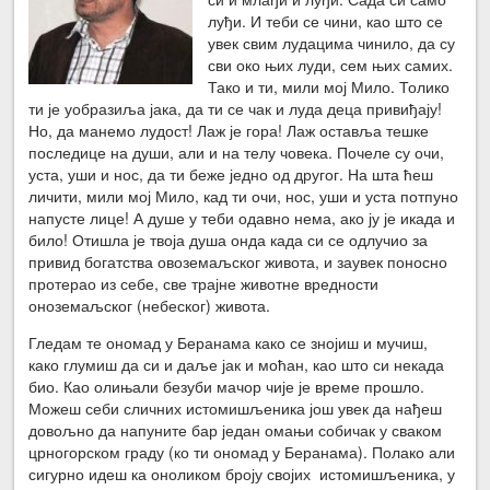
луђи. И теби се чини, као што се
увек свим лудацима чинило, да су
сви око њих луди, сем њих самих.
Тако и ти, мили мој Мило. Толико
ти је уобразиља јака, да ти се чак и луда деца привиђају!
Но, да манемо лудост! Лаж је гора! Лаж оставља тешке
последице на души, али и на телу човека. Почеле су очи,
уста, уши и нос, да ти беже једно од другог. На шта ћеш
личити, мили мој Мило, кад ти очи, нос, уши и уста потпуно
напусте лице! А душе у теби одавно нема, ако ју је икада и
било! Отишла је твоја душа онда када си се одлучио за
привид богатства овоземаљског живота, и заувек поносно
протерао из себе, све трајне животне вредности
оноземаљског (небеског) живота.
Гледам те ономад у Беранама како се знојиш и мучиш,
како глумиш да си и даље јак и моћан, као што си некада
био. Као олињали безуби мачор чије је време прошло.
Можеш себи сличних истомишљеника још увек да нађеш
довољно да напуните бар један омањи собичак у сваком
црногорском граду (ко ти ономад у Беранама). Полако али
сигурно идеш ка оноликом броју својих истомишљеника, у