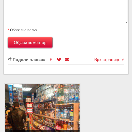
*
Обавезна поља
Подели чланак:
Врх странице