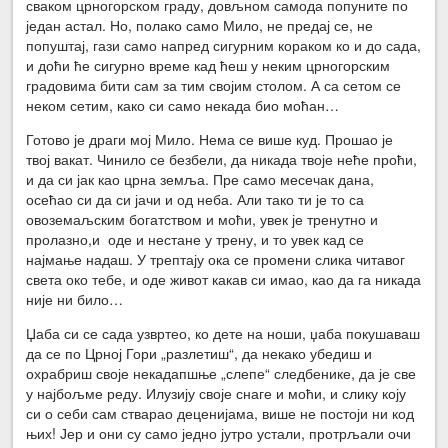
сваком црногорском граду, довљном самода попуните по
један астал. Но, полако само Мило, не предај се, не
попуштај, гази само напред сигурним кораком ко и до сада,
и доћи ће сигурно време кад ћеш у неким црногорским
градовима бити сам за тим својим столом. А са сетом се
неком сетим, како си само некада био моћан…
Готово је драги мој Мило. Нема се више куд. Прошао је
твој вакат. Чинило се безбели, да никада твоје неће проћи,
и да си јак као црна земља. Пре само месечак дана,
осећао си да си јачи и од неба. Али тако ти је то са
овоземаљским богатством и моћи, увек је тренутно и
пролазно,и оде и нестане у трену, и то увек кад се
најмање надаш. У трептају ока се промени слика читавог
света око тебе, и оде живот какав си имао, као да га никада
није ни било…
Џаба си се сада узвртео, ко дете на ноши, џаба покушаваш
да се по Црној Гори „разлетиш“, да некако убедиш и
охрабриш своје некадапшње „слепе“ следбенике, да је све
у најбољме реду. Илузију своје снаге и моћи, и слику коју
си о себи сам стварао деценијама, више не постоји ни код
њих! Јер и они су само једно јутро устали, протрљали очи