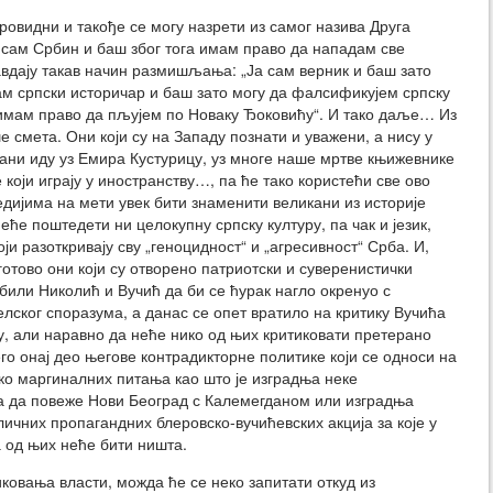
овидни и такође се могу назрети из самог назива Друга
 сам Србин и баш због тога имам право да нападам све
равдају такав начин размишљања: „Ја сам верник и баш зато
ам српски историчар и баш зато могу да фалсификујем српску
о имам право да пљујем по Новаку Ђоковићу“. И тако даље… Из
 смета. Они који су на Западу познати и уважени, а нису у
ани иду уз Емира Кустурицу, уз многе наше мртве књижевнике
 који играју у иностранству…, па ће тако користећи све ово
ијима на мети увек бити знаменити великани из историје
еће поштедети ни целокупну српску културу, па чак и језик,
ји разоткривају сву „геноцидност“ и „агресивност“ Срба. И,
готово они који су отворено патриотски и суверенистички
или Николић и Вучић да би се ћурак нагло окренуо с
ског споразума, а данас се опет вратило на критику Вучића
ду, али наравно да неће нико од њих критиковати претерано
го онај део његове контрадикторне политике који се односи на
око маргиналних питања као што је изградња неке
а да повеже Нови Београд с Калемегданом или изградња
личних пропагандних блеровско-вучићевских акција за које у
а од њих неће бити ништа.
иковања власти, можда ће се неко запитати откуд из