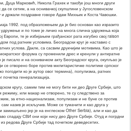
и, Дуца Марковић, Никола Грахек и такође још многи други
 да се сетим, а на оснивачкој скупштини у Југословенском
 и држали поздравне говоре Адам Михњик и Коста Чавошки.
ја 1992. под образложењем да је био основан као изразито
 удружење и по томе је личио на многа слична удружења која
ој Европи, те је избијањем грађанског рата изгубио свој raison
радом под ратним условима. Београдски круг је наставио с
атних услова. Дакле, са сасвим друкчијим мотивима. Као што је
емократског форума су променили дрес и кренули у антиратне
е писало и на оснивачком акту Београдског круга, окупљао је
ји се отворено боре против милитаристичке политике српског
о погодити ко је аутор овог термина), популизма, ратних
г почетка генерализација.
адском кругу, самим тим не могу бити ни део Друге Србије, што
м режиму, или макар не отворено, те су следствено за
ежим, за етно-национализам, популизам и не буне се против
 сам назив је искључив. Може се тумачити и као друга у
 и замишљено јер је на енглеском Other Serbia), али и као да
раво спадају СВИ они који нису део Друге Србије. Отуд и погрдни
из редова Друге Србије тад почетком деведесетих.