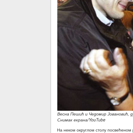
Весна Пешић и Чедомир Јовановић, д
Снимак екрана/YouTube
На неком округлом столу посвећеном р