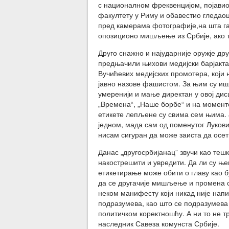
с националном фреквенцијом, појавио 
факултету у Риму и обавестио гледаоц
пред камерама фотографије,на шта га 
опозиционо мишљење из Србије, ако т
Друго снажно и најударније оружје др
предњачили њихови медијски барјакта
Вучићевих медијских промотера, који 
јавно назове фашистом. За њим су ишл
умеренији и мање директан у овој дис
„Времена“, „Наше борбе“ и на момент
етикете лепљене су свима сем њима. Ј
једном, мада сам од поменутог Лукови
нисам сигуран да може заиста да осет
Данас „другосрбијанац” звучи као тешк
накострешити и увредити. Да ли су ње
етикетирање може обити о главу као б
да се другачије мишљење и промена с
неком манифесту који никад није нап
подразумева, као што се подразумева 
политичком коректношћу. А ни то не т
наследник Савеза комунста Србије.