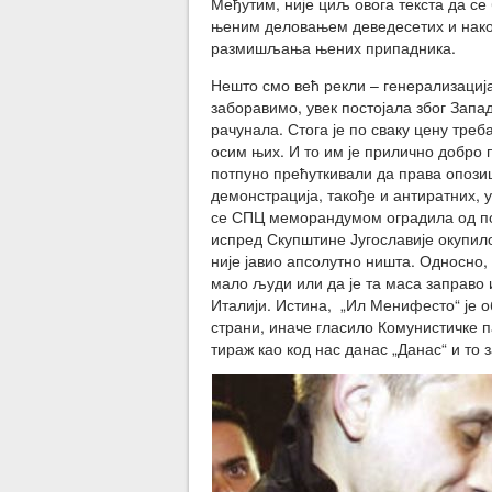
Међутим, није циљ овога текста да се
њеним деловањем деведесетих и након
размишљања њених припадника.
Нешто смо већ рекли – генерализација 
заборавимо, увек постојала због Запа
рачунала. Стога је по сваку цену тре
осим њих. И то им је прилично добро п
потпуно прећуткивали да права опозиц
демонстрација, такође и антиратних, 
се СПЦ меморандумом оградила од по
испред Скупштине Југославије окупил
није јавио апсолутно ништа. Односно, о
мало људи или да је та маса заправо
Италији. Истина, „Ил Менифесто“ је об
страни, иначе гласило Комунистичке па
тираж као код нас данас „Данас“ и то 