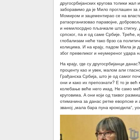
другосрбијанских кругова толики жал и
заборавимо да је Мило проглашен за л
Момиром и зацементирао се на власти 
ратаорганизовао паравојне, добровоља
и немилосрдно пљачкале шта стигну. Д
српског, па и од саме Србије. Треће, 
глобализам неће тако брзо са полити
колицима. И на крају, падом Мила је 
због превеликог и неумереног удара 
На крају, где су другосрбијанци данас
проценту као и увек, малом али гласн
Грађанска Србија, што је од самог поч
они и како их препознати? Е то је већ
колебање веће него икад. Не само међ
круговима. А они који од таквог разм
отимачина за данас ретке еворпске и 
званој „мала бара пуна крокодила“, уос