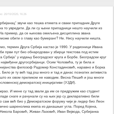
: 20/10/2020, 16:26
рбијанац” звучи као тешка етикета и сваки припадник Друге
на то увредити. Да ли су њени припадници нешто научили из
 На пример, да се њихова омиљена дисциплина звана
 може обити о главу као бумеранг? Не. Нису научили ништа.
мо, термин Друга Србија настао је 1990. У радионици Ивана
би први пут био обнародован у збирци текстова под истим
а Србија” у издању Београдског круга и Борбе. Београдски круг
 највиђени другосрбијанци. Осим Чоловића, ту је била и
бинијанства филозоф Радомир Констадиновић, наравно и Борка
ило је ту већ тад још много и тад и данас познатих активиста
и што их овом приликом не наводим. Весна Пешић и још многи
гословенској демократској иницијативи (УЈДИ).
дирао. И мене су тад звали да им се придружим као студент
младе снаге и рачунали су на њих јер су декларативно били
то сам већ био у Демократском форуму чији је лидер био Леон
лично шаренолика екипа из данашњег угла. Поред Којена,
Никола Баровић, Живан Лазовић, Иван Вејвода, Србијанка