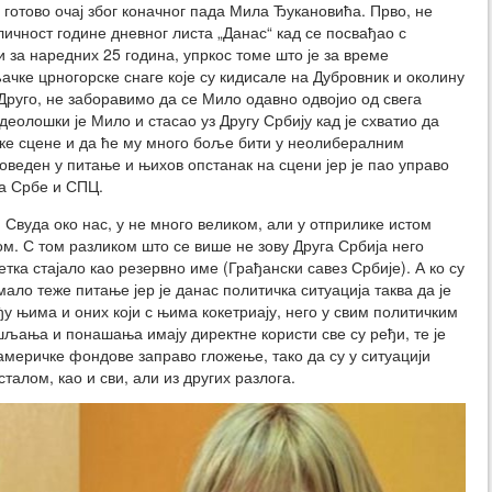
 готово очај због коначног пада Мила Ђукановића. Прво, не
ичност године дневног листа „Данас“ кад се посвађао с
за наредних 25 година, упркос томе што је за време
чке црногорске снаге које су кидисале на Дубровник и околину
руго, не заборавимо да се Мило одавно одвојио од свега
идеолошки је Мило и стасао уз Другу Србију кад је схватио да
чке сцене и да ће му много боље бити у неолибералним
доведен у питање и њихов опстанак на сцени јер је пао управо
на Србе и СПЦ.
? Свуда око нас, у не много великом, али у отприлике истом
ом. С том разликом што се више не зову Друга Србија него
етка стајало као резервно име (Грађански савез Србије). А ко су
 мало теже питање јер је данас политичка ситуација таква да је
у њима и оних који с њима кокетриају, него у свим политичким
ишљања и понашања имају директне користи све су ређи, те је
америчке фондове заправо гложење, тако да су у ситуацији
талом, као и сви, али из других разлога.