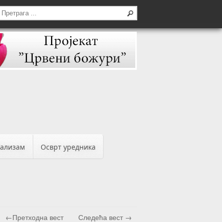
бализам
Осврт уредника
←Претходна вест
Следећа вест →