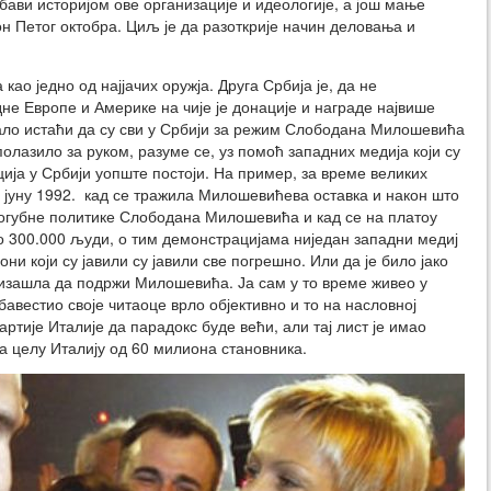
 бави историјом ове организације и идеологије, а још мање
 Петог октобра. Циљ је да разоткрије начин деловања и
као једно од најјачих оружја. Друга Србија је, да не
дне Европе и Америке на чије је донације и награде највише
бало истаћи да су сви у Србији за режим Слободана Милошевића
олазило за руком, разуме се, уз помоћ западних медија који су
ија у Србији уопште постоји. На пример, за време великих
у јуну 1992. кад се тражила Милошевићева оставка и након што
губне политике Слободана Милошевића и кад се на платоу
о 300.000 људи, о тим демонстрацијама ниједан западни медиј
ни који су јавили су јавили све погрешно. Или да је било јако
 изашла да подржи Милошевића. Ја сам у то време живео у
авестио своје читаоце врло објективно и то на насловној
ртије Италије да парадокс буде већи, али тај лист је имао
за целу Италију од 60 милиона становника.