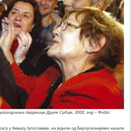
угогодишње перјанице Друге Србије, 2002. год – Фото:
ату у бившој Југославији, на једном од Берлусконијевих канала