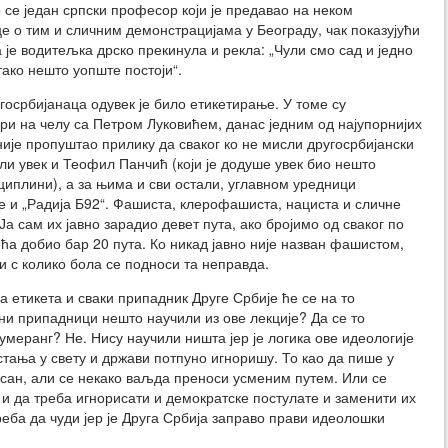
се један српски професор који је предавао на неком
е о тим и сличним демонстрацијама у Београду, чак показујући
је водитељка дрско прекинула и рекла: „Чули смо сад и једно
ако нешто уопште постоји“.
угосрбијанаца одувек је било етикетирање. У томе су
ри на челу са Петром Луковићем, данас једним од најупорнијих
није пропуштао прилику да сваког ко не мисли другосрбијански
и увек и Теофил Панчић (који је додуше увек био нешто
циплини), а за њима и сви остали, углавном уредници
е и „Радија Б92“. Фашиста, клерофашиста, нациста и сличне
а сам их јавно зарадио девет пута, ако бројимо од сваког по
ћа добио бар 20 пута. Ко никад јавно није назван фашистом,
и с колико бола се подноси та неправда.
а етикета и сваки припадник Друге Србије ће се на то
ни припадници нешто научили из ове лекције? Да се то
умеранг? Не. Нису научили ништа јер је логика ове идеологије
тања у свету и држави потпуно игноришу. То као да пише у
исан, али се некако ваљда преноси усменим путем. Или се
и да треба игнорисати и демократске постулате и заменити их
реба да чуди јер је Друга Србија заправо прави идеолошки