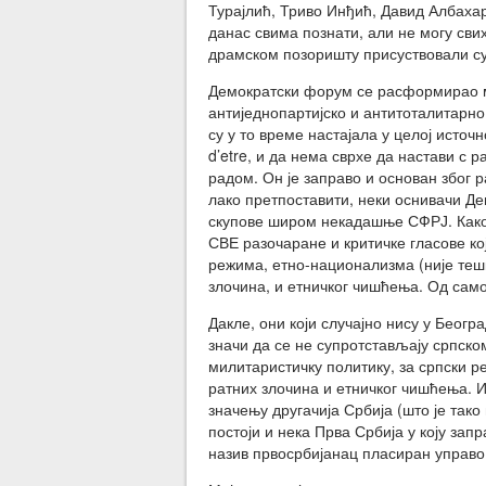
Турајлић, Триво Инђић, Давид Албахар
данас свима познати, али не могу свих
драмском позоришту присуствовали су
Демократски форум се расформирао ма
антиједнопартијско и антитоталитарно
су у то време настајала у целој источн
d’etre, и да нема сврхе да настави с 
радом. Он је заправо и основан због р
лако претпоставити, неки оснивачи Д
скупове широм некадашње СФРЈ. Како ј
СВЕ разочаране и критичке гласове ко
режима, етно-национализма (није тешк
злочина, и етничког чишћења. Од само
Дакле, они који случајно нису у Беогр
значи да се не супротстављају српско
милитаристичку политику, за српски р
ратних злочина и етничког чишћења. И
значењу другачија Србија (што је тако
постоји и нека Прва Србија у коју зап
назив првосрбијанац пласиран управо 