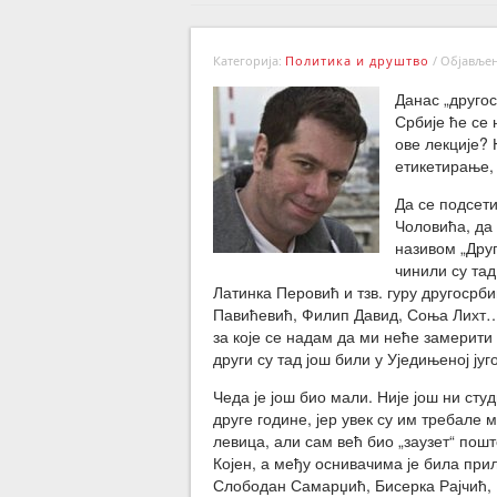
Категорија:
Политика и друштво
/
Објављено
Данас „другос
Србије ће се 
ове лекције?
етикетирање,
Да се подсети
Чоловића, да 
називом „Друг
чинили су тад
Латинка Перовић и тзв. гуру другоср
Павићевић, Филип Давид, Соња Лихт… Б
за које се надам да ми неће замерит
други су тад још били у Уједињеној ју
Чеда је још био мали. Није још ни сту
друге године, јер увек су им требале 
левица, али сам већ био „заузет“ пош
Којен, а међу оснивачима је била при
Слободан Самарџић, Бисерка Рајчић, 