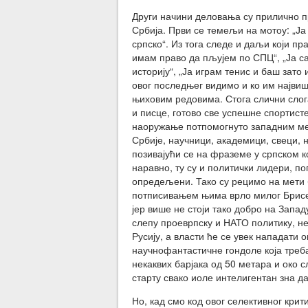
Други начини деловања су прилично пр
Србија. Први се темељи на мотоу: „Ја
српско“. Из тога следе и даљи који п
имам право да пљујем по СПЦ“, „Ја с
историју“, „Ја играм тенис и баш зат
овог последњег видимо и ко им највише
њиховим редовима. Стога слични слог
и писце, готово све успешне спортисте
наоружање потпомогнуто западним мед
Србије, научници, академици, свеци, н
позивајући се на фраземе у српском ко
наравно, ту су и политички лидери, по
опредељени. Тако су рецимо на мети б
потписивањем њима врло милог Брисел
јер више не стоји тако добро на Запа
слепу проеврпску и НАТО политику, не
Русију, а власти ће се увек нападати 
научнофантастичне гондоле која треб
некаквих барјака од 50 метара и око с
старту свако иоле интелигентан зна д
Но, кад смо код овог селективног крит