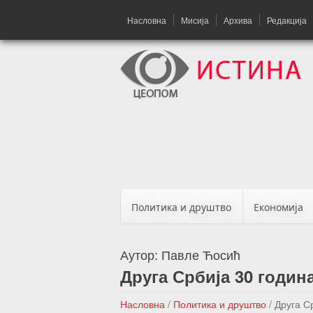
Насловна
Мисија
Архива
Редакција
Политика и друштво
Економија
Аутор:
Павле Ћосић
Друга Србија 30 годин
Насловна
/
Политика и друштво
/
Друга С