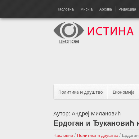
Насловна
Мисија
Архива
Редакција
Политика и друштво
Економија
Аутор:
Андреј Милановић
Ердоган и Ђукановић 
Насловна
/
Политика и друштво
/
Ердоган