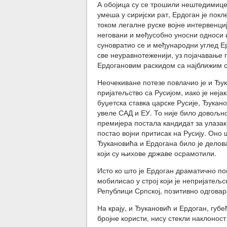
А обојица су се трошили нештедимице
умеша у сиријски рат, Ердоган је покл
током легалне руске војне интервенци
неговани и међусобно уносни односи и
суновратио се и међународни углед Ер
све неуравнотеженији, уз појачавање 
Ердогановим раскидом са најближим 
Неочекиване потезе повлачио је и Ђу
пријатељство са Русијом, иако је неј
буџетска ставка царске Русије, Ђукано
увеле САД и ЕУ. То није било довољно
премијера постала кандидат за улазак 
постао војни притисак на Русију. Оно 
Ђукановића и Ердогана било је делов
који су њихове државе осрамотили.
Исто ко што је Ердоган драматично п
мобилисао у строј који је непријатељ
Републици Српској, позитивно одговар
На крају, и Ђукановић и Ердоган, губе
бројне користи, нису стекли наклонос