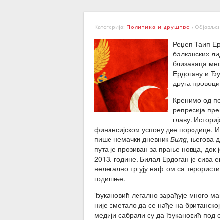
Категорија:
Политика и друштво
/
Објављено
Реџеп Таип Ер
балканских ли
близанаца мног
Ердогану и Ђу
друга провоци
Кренимо од по
репресија пре
главу. Истори
финансијском успону две породице. И
пише немачки дневник
Билд
, његова 
пута је прозиван за прање новца, док 
2013. године. Билал Ердоган је сива е
нелегално тргују нафтом са терорист
годишње.
Ђукановић легално зарађује много м
није сметало да се нађе на британској
медији сабрали су да Ђукановић под 