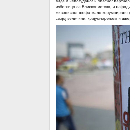
виде и непозуданог и опасног партнер
избеглица са Блиског истока, и најра
живописног шефа мале корумпиране др
својој величини, кријумчарењем и шв