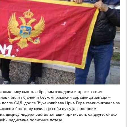
динама нису сметала бројним западним истраживачким
елници били лојални и бескомпромисни сарадници запада –
 после САД, док се Ђукановићева Црна Гора квалификовала за
иховом богатству крчила је себи пут у јавност оним
, на двојицу лидера растао западни притисак и, са друге, онако
ачећи радикалне политичке потезе.