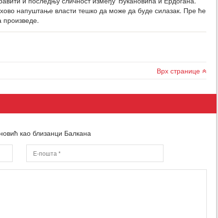
оравити и последњу сличност између Ђукановића и Ердогана.
њихово напуштање власти тешко да може да буде силазак. Пре ће
а произведе.
Врх странице
новић као близанци Балкана