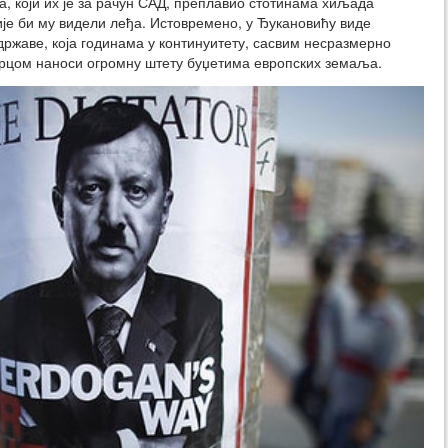
а, који их је за рачун САД, преплавио стотинама хиљада
дије би му видели леђа. Истовремено, у Ђукановићу виде
жаве, која годинама у континуитету, сасвим несразмерно
ерцом наноси огромну штету буџетима европских земаља.