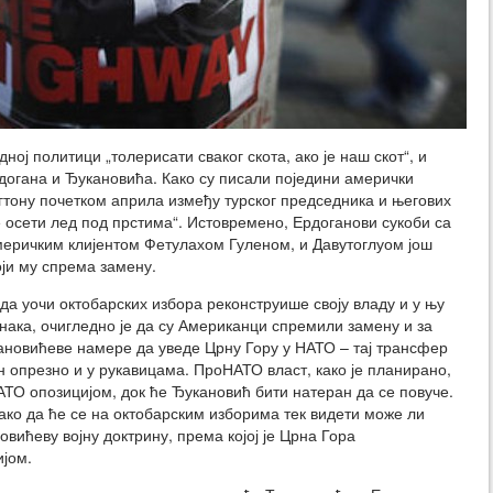
ој политици „толерисати сваког скота, ако је наш скот“, и
догана и Ђукановића. Како су писали поједини амерички
гтону почетком априла између турског председника и његових
е осети лед под прстима“. Истовремено, Ердоганови сукоби са
еричким клијентом Фетулахом Гуленом, и Давутоглуом још
ји му спрема замену.
а уочи октобарских избора реконструише своју владу и у њу
нака, очигледно је да су Американци спремили замену и за
ановићеве намере да уведе Црну Гору у НАТО – тај трансфер
н опрезно и у рукавицама. ПроНАТО власт, како је планирано,
ТО опозицијом, док ће Ђукановић бити натеран да се повуче.
 тако да ће се на октобарским изборима тек видети може ли
вићеву војну доктрину, према којој је Црна Гора
ијом.