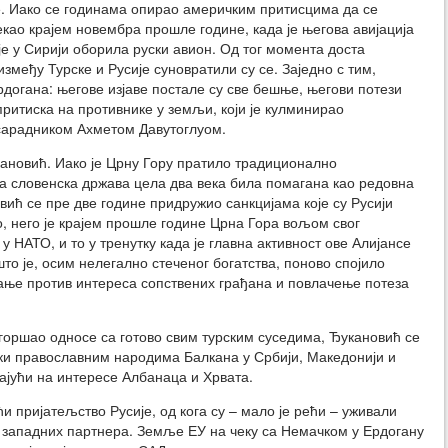
. Иако се годинама опирао америчким притисцима да се
екао крајем новембра прошле године, када је његова авијација
је у Сирији оборила руски авион. Од тог момента доста
змеђу Турске и Русије суновратили су се. Заједно с тим,
догана: његове изјаве постале су све бешње, његови потези
притиска на противнике у земљи, који је кулминирао
сарадником Ахметом Давутоглуом.
кановић. Иако је Црну Гору пратило традиционално
ака словенска држава цела два века била помагана као редовна
вић се пре две године придружио санкцијама које су Русији
, него је крајем прошле године Црна Гора вољом свог
у НАТО, и то у тренутку када је главна активност ове Алијансе
што је, осим нелегално стеченог богатства, поново спојило
ање против интереса сопствених грађана и повлачење потеза
огоршао односе са готово свим турским суседима, Ђукановић се
ски православним народима Балкана у Србији, Македонији и
ајући на интересе Албанаца и Хрвата.
ћи пријатељство Русије, од кога су – мало је рећи – уживали
т западних партнера. Земље ЕУ на чеку са Немачком у Ердогану