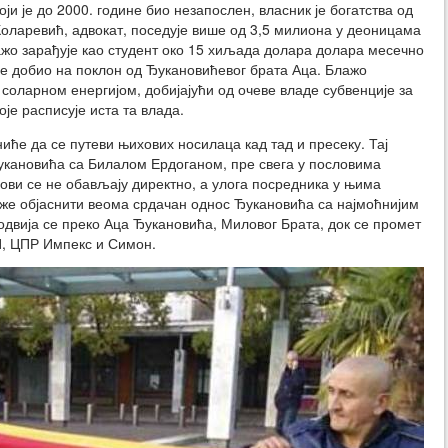
оји је до 2000. године био незапослен, власник је богатства од
Коларевић, адвокат, поседује више од 3,5 милиона у деоницама
жо зарађује као студент око 15 хиљада долара долара месечно
је добио на поклон од Ђукановићевог брата Аца. Блажо
 соларном енергијом, добијајући од очеве владе субвенције за
оје расписује иста та влада.
ниће да се путеви њихових носилаца кад тад и пресеку. Тај
укановића са Билалом Ердоганом, пре свега у пословима
ви се не обављају директно, а улога посредника у њима
оже објаснити веома срдачан однос Ђукановића са најмоћнијим
двија се преко Аца Ђукановића, Миловог Брата, док се промет
, ЦПР Импекс и Симон.