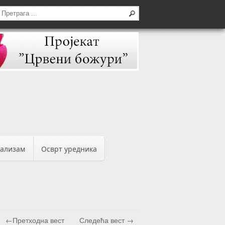
бализам
Осврт уредника
←Претходна вест
Следећа вест →