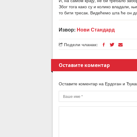
И, на самом крају, не би требало заб
Због тога како су и колико владали, 
то бити тресак. Видећемо шта ће он д
Извор:
Нови Стандард
Подели чланак:
Оставите коментар
Оставите коментар на Ердоган и Ђука