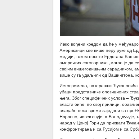
Иако вођени кредом да ће у међународн
Американци све више перу руке од Ер
медији, током посете Ердогана Вашин
америчких саговорника „могао је да с
својим вишегодишњим сарадником, ам
више су га удаљили од Вашингтона, ко
Истовремено, натеравши Ђукановића д
убаци представнике опозиционих стра
њега. Због специфичних услова – Ђук
власти биће, по свој прилици, обавље
владаће неко време заједнои са проНА
Наравно, човек снује, а Бог одлучује,
народ у Црној Гори да прихвати Ђукано
конфронтирана и са Русијом и са Срб