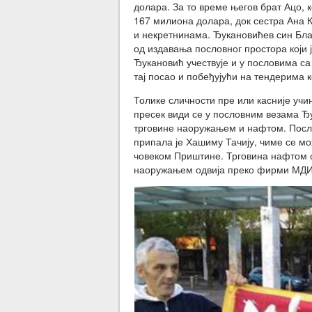
долара. За то време његов брат Ацо, к
167 милиона долара, док сестра Ана 
и некретнинама. Ђукановићев син Бла
од издавања пословног простора који 
Ђукановић учествује и у пословима са
тај посао и побеђујући на тендерима к
Толике сличности пре или касније учи
пресек види се у пословним везама Ђ
трговине наоружањем и нафтом. Посло
припала је Хашиму Тачију, чиме се м
човеком Приштине. Трговина нафтом о
наоружањем одвија преко фирми МДИ