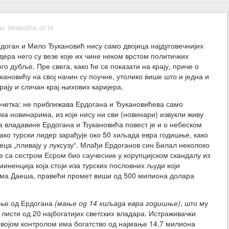
: 04/06/2016, 07:10
доган и Мило Ђукановић нису само двојица најдуговечнијих
дера него су везе које их чине неком врстом политичких
о дубље. Пре свега, како ће се показати на крају, приче о
кановићу на свој начин су поучне, утолико више што и једна и
рају и сличан крај њихових каријера.
четка: не приближава Ердогана и Ђукановићева само
ма новинарима, из које нису ни сви (новинари) извукли живу
ја владавине Ердогана и Ђукановића повест је и о небеском
ако турски лидер зарађује око 50 хиљада евра годишње, како
деца „пливају у луксузу“. Млађи Ердоганов син Билал неколоко
је са сестром Есром био саучесник у корупцијском скандалу из
миненција која стоји иза турских пословних људи који
има Даеша, правећи промет виши од 500 милиона долара
ање од Ердогана
(мање од 14 хиљада евра годишње)
, што му
 листи од 20 најбогатијих светских владара. Истраживачки
својом контролом има богатство од најмање 14,7 милиона