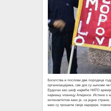
Богатства и послови две породице го
организацијама, све док су њихови ч
Ердоган као шеф највеће НАТО армије
најмању чланицу Алијансе. Истина о њ
интензитетом како је, са једне стране
како су трошили своје каријере, повл