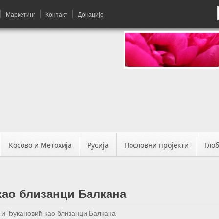
Маркетинг
Контакт
Донације
Косово и Метохија
Русија
Пословни пројекти
Гло
као близанци Балкана
 и Ђукановић као близанци Балкана