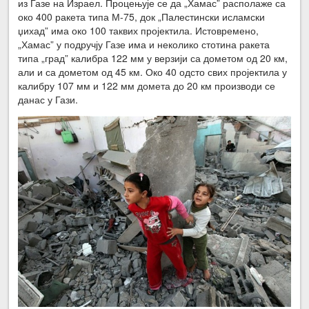
из Газе на Израел. Процењује се да „Хамас” располаже са
око 400 ракета типа М-75, док „Палестински исламски
џихад” има око 100 таквих пројектила. Истовремено,
„Хамас” у подручју Газе има и неколико стотина ракета
типа „град” калибра 122 мм у верзији са дометом од 20 км,
али и са дометом од 45 км. Око 40 одсто свих пројектила у
калибру 107 мм и 122 мм домета до 20 км производи се
данас у Гази.