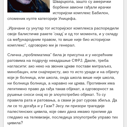
Шварцкопа, зашто су амерички
борбени авиони гађали ирачки
историјски комплекс Бабилон,
споменик нулте категорије Уницефа.
„Ирачани су унутар тог историјског комплекса распоредили
своје балистичке ракете ’скад’ и од тог момента, и у складу
са међународним правом, то више није био историјски
комплекс”, одговорио ми је генерал.
Слична „проблематика” била је присутна и у несрећним
ратовима на подручју некадашње СФРЈ. Дакле, треба
нагласити: ако неко на звоник цркве постави митраљез,
минобацач, или снајперисту, ако то исто уради и на објекту
који је болница, или школа, онда школа више није школа,
ни болница болница, а наравно ни црква. Противник има
легитимно право да гађа такав објекат, а одговорност за
рушење сноси онај ко је злоупотребио објекат. То су
правила рата и ратовања, а сваки је рат сурова збиља. Да
ли се то догађа и у Гази? Јесу ли призори трагедије
палестинских цивила, које ових дана имамо прилике да
гледамо на телевизији, последица злоупотребе управо тих
цивила?