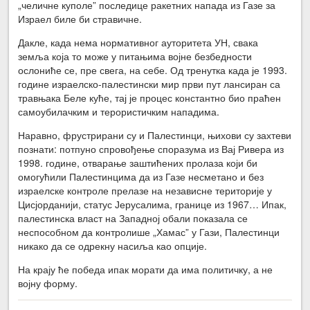
„челичне куполе” последице ракетних напада из Газе за
Израел биле би стравичне.
Дакле, када нема нормативног ауторитета УН, свака
земља која то може у питањима војне безбедности
ослониће се, пре свега, на себе. Од тренутка када је 1993.
године израелско-палестински мир први пут лансиран са
травњака Беле куће, тај је процес константно био праћен
самоубилачким и терористичким нападима.
Наравно, фрустрирани су и Палестинци, њихови су захтеви
познати: потпуно спровођење споразума из Вај Ривера из
1998. године, отварање заштићених пролаза који би
омогућили Палестинцима да из Газе несметано и без
израелске контроле прелазе на независне територије у
Цисјорданији, статус Јерусалима, границе из 1967… Ипак,
палестинска власт на Западној обали показала се
неспособном да контролише „Хамас” у Гази, Палестинци
никако да се одрекну насиља као опције.
На крају ће победа ипак морати да има политичку, а не
војну форму.