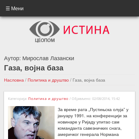
☰ Мени
Аутор:
Мирослав Лазански
Газа, војна база
Насловна
/
Политика и друштво
/
Газа, војна база
←Претходна вест
Следећа вест →
Категорија:
Политика и друштво
/
Објављено: 02/08/2014, 15:42
За време рата „Пустињска олуја” у
јануару 1991. на конференцији за
новинаре у Ријаду упитао сам
команданта савезничких снага,
америчког генерала Нормана