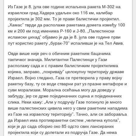
Из Газе је 8. јула ове године испаљена ракета М-302 на
израелски град Хадера удаљен око 116 км, калибар
пројектила је 302 мм. То је прави балистички пројектил.
„Хамас” тврди да располаже ракетама домета између 100
км и 200 км под именима Р-160 и Ј-80. „Палестински
исламски џихад” објавио је да је 8. јула ове године први
пут користио ракету „бурак-70” испаливши је на Тел Авив.
Овде више није реч о обичним ракетним бацачима
тактичког значаја. Милитантни Палестинци у Гази
располажу сада и с правим балистичким пројектилима
којима, заправо, „покривају” целокупну територију државе
Израел. Војно гледано, Газа се претворила у праву војну
ракетну базу, ту се води стварни рат уз празне метафоре и
суви морализам. Морална осећања могу да доведу у
заблуду, јер се држе појединачних сцена и појединачних
слика. Неки кажу: „Али у подручју Газе погинуло је много
више палестинских цивила него у свим ракетним нападима
из Газе на израелску територију”. Тачно, али се заборавља
да Израел има противракетни систем „челична купола”,
који је до сада оборио око 85 одсто свих лансираних
пројектила који су долетали из подручја Газе. Да нема