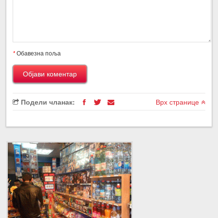
*
Обавезна поља
Подели чланак:
Врх странице