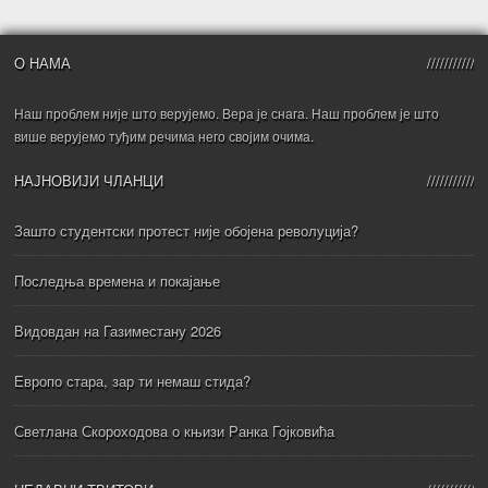
О НАМА
Наш проблем није што верујемо. Вера је снага. Наш проблем је што
више верујемо туђим речима него својим очима.
НАЈНОВИЈИ ЧЛАНЦИ
Зашто студентски протест није обојена револуција?
Последња времена и покајање
Видовдан на Газиместану 2026
Европо стара, зар ти немаш стида?
Светлана Скороходова о књизи Ранка Гојковића