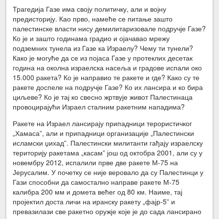
Трагедија Газе има своју политичку, али и војну
предисторију. Као прво, намеће се питање зашто
палестинске власти нису демилитаризовале подручје Газе?
Ко је и зашто годинама градио и ојачавао мрежу
подземних тунела из Газе ка Израелу? Чему ти тунели?
Како је могуће да се из појаса Газе у протеклих десетак
година на околна израелска насеља и градове испали око
15.000 ракета? Ко је направио те ракете и где? Како су те
ракете доспеле на подручје Газе? Ко их лансира и ко бира
циљеве? Ко је тај ко свесно жртвује живот Палестинаца
провоцирајући Израел сталним ракетним нападима?
Ракете на Израел лансирају припадници терористичког
„Хамаса”, али и припадници организације „Палестински
исламски џихад”. Палестински милитанти гађају израелску
територију ракетама „касам” још од октобра 2001, али су у
новембру 2012, испалили прве две ракете М-75 на
Јерусалим. У почетку се није веровало да су Палестинци у
Гази способни да самостално направе ракете М-75
калибра 200 мм и домета већег од 80 км. Наиме, тај
пројектил доста личи на иранску ракету „фајр-5” и
превазилази све ракетно оружје које је до сада лансирано