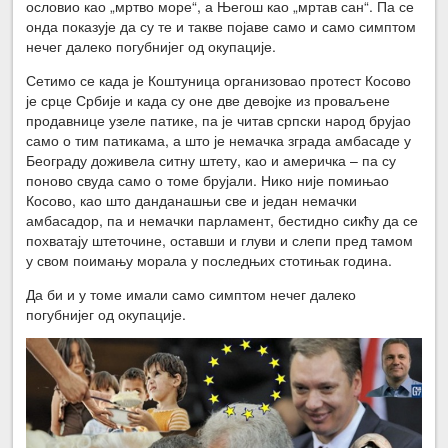
ословио као „мртво море“, а Његош као „мртав сан“. Па се
онда показује да су те и такве појаве само и само симптом
нечег далеко погубнијег од окупације.
Сетимо се када је Коштуница организовао протест Косово
је срце Србије и када су оне две девојке из проваљене
продавнице узеле патике, па је читав српски народ брујао
само о тим патикама, а што је немачка зграда амбасаде у
Београду доживела ситну штету, као и америчка – па су
поново свуда само о томе брујали. Нико није помињао
Косово, као што данданашњи све и један немачки
амбасадор, па и немачки парламент, бестидно сикћу да се
похватају штеточине, оставши и глуви и слепи пред тамом
у свом поимању морала у последњих стотињак година.
Да би и у томе имали само симптом нечег далеко
погубнијег од окупације.