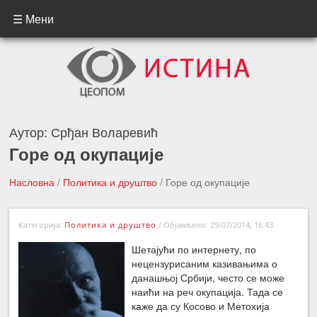
☰ Мени
Аутор:
Срђан Воларевић
Горе од окупације
Насловна
/
Политика и друштво
/
Горе од окупације
←Претходна вест
Следећа вест →
Категорија:
Политика и друштво
/
Објављено: 29/07/2014, 16:43
Шетајући по интернету, по
нецензурисаним казивањима о
данашњој Србији, често се може
наићи на реч окупација. Тада се
каже да су Косово и Метохија