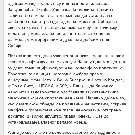
одјеком мачијег кашља, су и делатности Колесара,
Јањушевића, Питића, Удовичке, Кнежевића, Динкића,
Тадића, Драшковића…, а ми смо им допустили да се
слободно прсе и трсе где год да се макну по Србији са
својим свитама. Па чак и славимо њихову штеточинску
делатност, мада иза ње остаје штета несагледивих
размера, у материјалним и духовним добрима наше
Србије.
Прихватили смо да са узвишеног царског трона, по нашим
главама своје излучевине сипају и Жене у црном и Центар
за деконтаминацију културе и канцеларије за приступање
Европској заједници и неговање љубави према
диндушманском Нато, и Соња Бисерко, и Наташа Кандић,
и Соња Лихт, и ЦЕСИД, и Б92, и Блиц… да би чак са
нарочитим задовољством одобравали тај сатанистички
мазохизам који се спроводи над нама. Наравно да се и то,
као у магијском обреду, са призваним нечастивим, покрива
магијским формулама које гласе: демократија, отворено
друштво, цивилно друштво, права човека… Све до
установљавања главног репатог жреца.
А шта је све то ако не врло висок степен равнодушности,