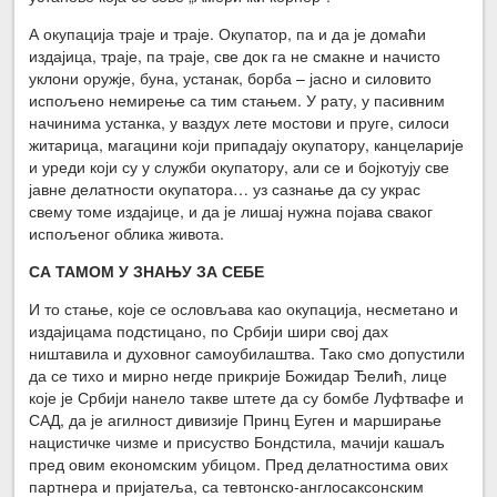
А окупација траје и траје. Окупатор, па и да је домаћи
издајица, траје, па траје, све док га не смакне и начисто
уклони оружје, буна, устанак, борба – јасно и силовито
испољено немирење са тим стањем. У рату, у пасивним
начинима устанка, у ваздух лете мостови и пруге, силоси
житарица, магацини који припадају окупатору, канцеларије
и уреди који су у служби окупатору, али се и бојкотују све
јавне делатности окупатора… уз сазнање да су украс
свему томе издајице, и да је лишај нужна појава сваког
испољеног облика живота.
СА ТАМОМ У ЗНАЊУ ЗА СЕБЕ
И то стање, које се ословљава као окупација, несметано и
издајицама подстицано, по Србији шири свој дах
ништавила и духовног самоубилаштва. Тако смо допустили
да се тихо и мирно негде прикрије Божидар Ђелић, лице
које је Србији нанело такве штете да су бомбе Луфтвафе и
САД, да је агилност дивизије Принц Еуген и марширање
нацистичке чизме и присуство Бондстила, мачији кашаљ
пред овим економским убицом. Пред делатностима ових
партнера и пријатеља, са тевтонско-англосаксонским