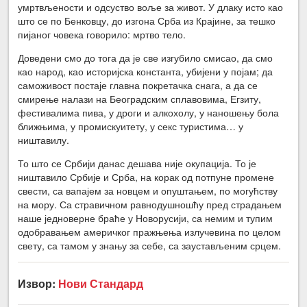
умртвљености и одсуство воље за живот. У длаку исто као
што се по Бенковцу, до изгона Срба из Крајине, за тешко
пијаног човека говорило: мртво тело.
Доведени смо до тога да је све изгубило смисао, да смо
као народ, као историјска константа, убијени у појам; да
саможивост постаје главна покретачка снага, а да се
смирење налази на Београдским сплавовима, Егзиту,
фестивалима пива, у дроги и алкохолу, у наношењу бола
ближњима, у промискуитету, у секс туристима… у
ништавилу.
То што се Србији данас дешава није окупација. То је
ништавило Србије и Срба, на корак од потпуне промене
свести, са вапајем за новцем и опуштањем, по могућству
на мору. Са стравичном равнодушношћу пред страдањем
наше једноверне браће у Новорусији, са немим и тупим
одобравањем америчког пражњења излучевина по целом
свету, са тамом у знању за себе, са заустављеним срцем.
Извор:
Нови Стандард