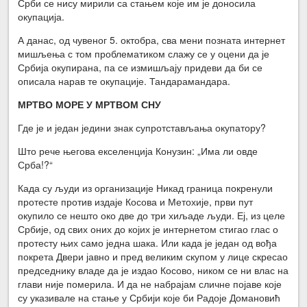
Срби се нису мирили са стањем које им је доносила
окупација.
А данас, од чувеног 5. октобра, сва мени позната интернет
мишљења с том проблематиком слажу се у оцени да је
Србија окупирана, па се измишљају придеви да би се
описала нарав те окупације. Тандарамандара.
МРТВО МОРЕ У МРТВОМ СНУ
Где је и један једини знак супротстављања окупатору?
Што рече његова екселенција Конузин: „Има ли овде
Срба!?“
Када су људи из организације Никад граница покренули
протесте против издаје Косова и Метохије, први пут
окупило се нешто око две до три хиљаде људи. Еј, из целе
Србије, од свих оних до којих је интернетом стигао глас о
протесту њих само једна шака. Или када је један од вођа
покрета Двери јавно и пред великим скупом у лице скресао
председнику владе да је издао Косово, ником се ни влас на
глави није померила. И да не набрајам сличне појаве које
су указивале на стање у Србији које би Радоје Домановић