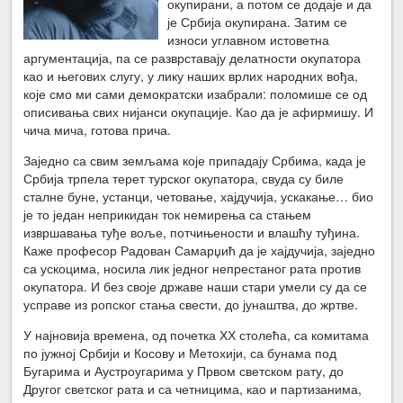
окупирани, а потом се додаје и да
је Србија окупирана. Затим се
износи углавном истоветна
аргументација, па се разврставају делатности окупатора
као и његових слугу, у лику наших врлих народних вођа,
које смо ми сами демократски изабрали: поломише се од
описивања свих нијанси окупације. Као да је афирмишу. И
чича мича, готова прича.
Заједно са свим земљама које припадају Србима, када је
Србија трпела терет турског окупатора, свуда су биле
сталне буне, устанци, четовање, хајдучија, ускакање… био
је то један неприкидан ток немирења са стањем
извршавања туђе воље, потчињености и влашћу туђина.
Каже професор Радован Самарџић да је хајдучија, заједно
са ускоцима, носила лик једног непрестаног рата против
окупатора. И без своје државе наши стари умели су да се
усправе из ропског стања свести, до јунаштва, до жртве.
У најновија времена, од почетка ХХ столећа, са комитама
по јужној Србији и Косову и Метохији, са бунама под
Бугарима и Аустроугарима у Првом светском рату, до
Другог светског рата и са четницима, као и партизанима,