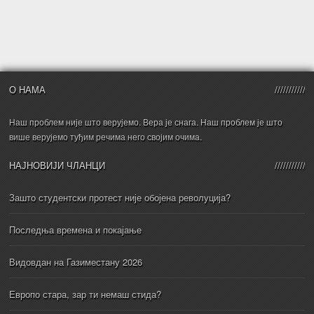
О НАМА
Наш проблем није што верујемо. Вера је снага. Наш проблем је што
више верујемо туђим речима него својим очима.
НАЈНОВИЈИ ЧЛАНЦИ
Зашто студентски протест није обојена револуција?
Последња времена и покајање
Видовдан на Газиместану 2026
Европо стара, зар ти немаш стида?