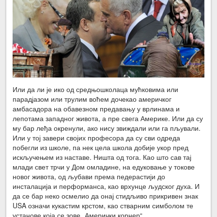
Или да ли је ико од средњошколаца мућковима или
парадјазом или трулим воћем дочекао америчког
амбасадора на обавезном предавању у врлинама и
лепотама западног живота, а пре свега Америке. Или да су
му бар леђа окренули, ако нису звиждали или га пљували.
Или у тој завери својих професора да су сви одреда
побегли из школе, па нек цела школа добије укор пред
искључењем из наставе. Ништа од тога. Као што сав тај
млади свет трчи у Дом омладине, на едуковање у токове
новог живота, од љубави према педерастији до
инсталација и перформанса, као врхунце људског духа. И
да се бар неко осмелио да онај стидљиво прикривен знак
USA означи кукастим крстом, као стварним симболом те
установе која се зове „Амерички корнер“.