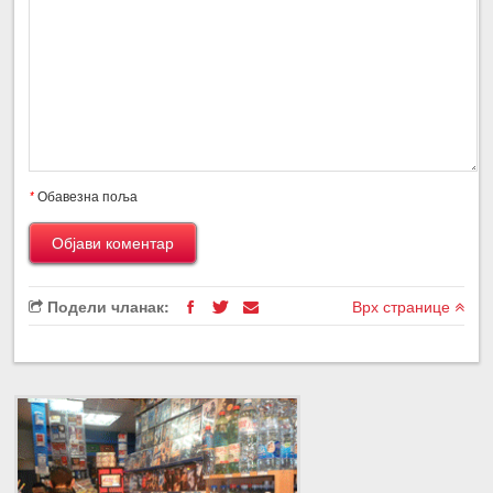
*
Обавезна поља
Подели чланак:
Врх странице