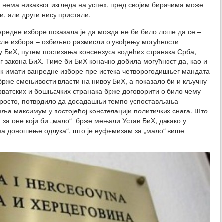
г нема никаквог изгледа на успех, пред својим бирачима може
и, али други нису пристали.
нредне изборе показала је да можда не би било лоше да се –
осле избора – озбиљно размисли о увођењу могућности
 БиХ, путем постизања консензуса водећих странака Срба,
 закона БиХ. Тиме би БиХ коначно добила могућност да, као и
ек имати ванредне изборе пре истека четворогодишњег мандата
 брже смењивости власти на нивоу БиХ, а показало би и кључну
 хрватских и бошњачких странака брже договорити о било чему
 просто, потврдило да досадашњи темпо успостављања
ља максимум у постојећој констелацији политичких снага. Што
, за оне који би „мало“ брже мењали Устав БиХ, дакако у
а доношење одлука“, што је еуфемизам за „мало“ више