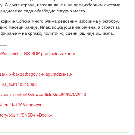
у. С друге стране, изгледа да је и на предизборним листама
кандидат до сада обезбедио сигурно место.
г којих је Српска много ближа редовним изборима у октобру,
о месеци раније. Ипак, коцка још није бачена, а страст за
фирања – на српској политичкој сцени још није ишчезла.
___
/Poslanici-iz-RS-SDP-predlozio-zakon-s-
-za-klix-ba-izetbegovic-i-lagumdzija-su-
a-najjaci/140313096
ion=com_content&view=article&id=609%3A2014
&Itemid=166&lang=cyr
a/story/55247/SNSD+i+Dodik+