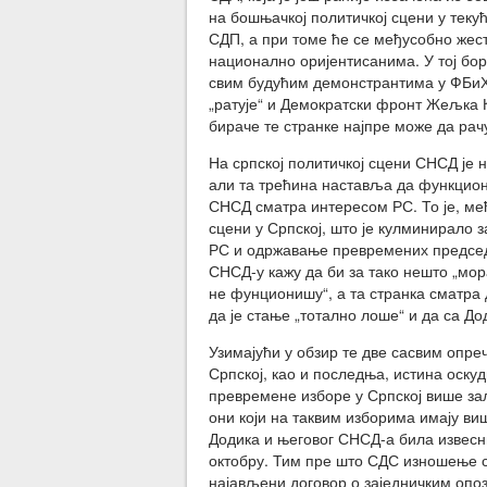
на бошњачкој политичкој сцени у тек
СДП, а при томе ће се међусобно жес
национално оријентисанима. У тој бор
свим будућим демонстрантима у ФБиХ к
„ратује“ и Демократски фронт Жељка 
бираче те странке најпре може да рач
На српској политичкој сцени СНСД је 
али та трећина наставља да функцион
СНСД сматра интересом РС. То је, м
сцени у Српској, што је кулминирало
РС и одржавање превремених председ
СНСД-у кажу да би за тако нешто „мор
не фунционишу“, а та странка сматра д
да је стање „тотално лоше“ и да са 
Узимајући у обзир те две сасвим опре
Српској, као и последња, истина оск
превремене изборе у Српској више за
они који на таквим изборима имају ви
Додика и његовог СНСД-а била извесн
октобру. Тим пре што СДС изношење с
најављени договор о заједничким опо