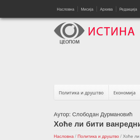
Насловна
Мисија
Архива
Редакција
Политика и друштво
Економија
Аутор:
Слободан Дурмановић
Хоће ли бити ванредн
Насловна
/
Политика и друштво
/
Хоће ли