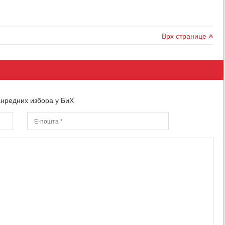
Врх странице
анредних избора у БиХ