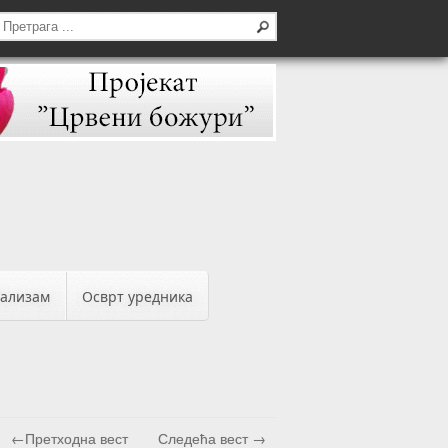
бализам
Осврт уредника
←Претходна вест
Следећа вест →