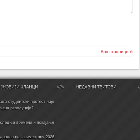
Врх странице
АЈНОВИЈИ ЧЛАНЦИ
НЕДАВНИ ТВИТОВИ
што студентски протест није
ојена револуција?
следња времена и покајање
довдан на Газиместану 2026