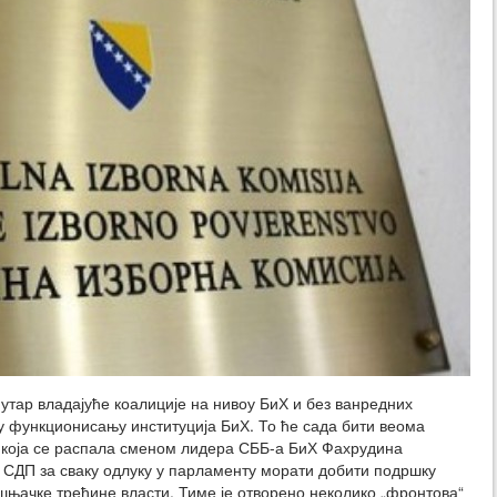
утар владајуће коалиције на нивоу БиХ и без ванредних
у функционисању институција БиХ. То ће сада бити веома
 која се распала сменом лидера СББ-а БиХ Фахрудина
и СДП за сваку одлуку у парламенту морати добити подршку
бошњачке трећине власти. Тиме је отворено неколико „фронтова“