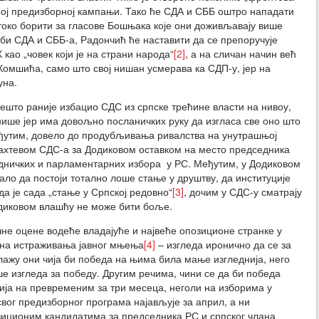
ућој предизборној кампањи. Тако ће СДА и СББ оштро нападати
токо борити за гласове Бошњака које они доживљавају више
би СДА и СББ-а, Радончић ће наставити да се препоручује
ао „човек који је на страни народа“
[2]
, а на сличан начин већ
Комшића, само што свој нишан усмерава ка СДП-у, јер на
уна.
нешто раније избацио СДС из српске трећине власти на нивоу,
ише јер има довољно посланичких руку да изгласа све оно што
еђутим, довело до продубљивања ривалства на унутрашњој
 захтевом СДС-а за Додиковом оставком на место председника
ничких и парламентарних избора у РС. Међутим, у Додиковом
ало да постоји тотално лоше стање у друштву, да институције
а је сада „стање у Српској редовно“
[3]
, дочим у СДС-у сматрају
Додиковом влашћу не може бити боље.
чне оцене водеће владајуће и највеће опозиционе странке у
удна истраживања јавног мњења
[4]
– изгледа иронично да се за
лажу они чија би победа на њима била мање изгледнија, него
ше изгледа за победу. Другим речима, чини се да би победа
ија на превременим за три месеца, неголи на изборима у
вог предизборног програма најављује за април, а ни
зиционим кандидатима за председника РС и српског члана