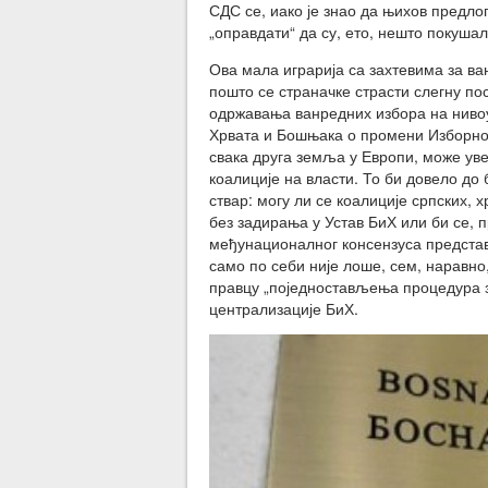
СДС се, иако је знао да њихов предло
„оправдати“ да су, ето, нешто покушал
Ова мала играрија са захтевима за ва
пошто се страначке страсти слегну п
одржавања ванредних избора на нивоу
Хрвата и Бошњака о промени Изборног
свака друга земља у Европи, може ув
коалиције на власти. То би довело до
ствар: могу ли се коалиције српских,
без задирања у Устав БиХ или би се,
међунационалног консензуса представ
само по себи није лоше, сем, наравно
правцу „поједностављења процедура з
централизације БиХ.