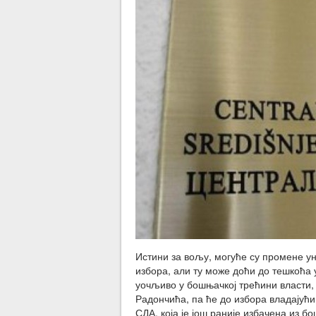
Истини за вољу, могуће су промене ун
избора, али ту може доћи до тешкоћа 
уочљиво у бошњачкој трећини власти,
Радончића, па ће до избора владајућ
СДА, која је још раније избачена из 