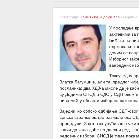
Категорија:
Политика и друштво
/
Објављено
У последње вр
захтевима за 
БиХ, те на ни
одржавање так
дочим се ванр
Изборног зако
ванредних изб
Такву једну п
Златка Лагумџије, али тај предлог ни
посланика: два ХДЗ-а мисле да је касн
су Додиков СНСД и СДС у СДП-овом пр
ниво БиХ у области изборног законода
Заједничко српско одбијање СДП-овог п
српске странке оштро разишли око СДС
процедури. Захтев за упућивање у хитн
значи да када дође на дневни ред – 
редовних избора. СНСД је тиме показа