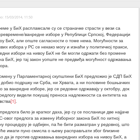
: 15/03/2014, 11:50
еме у БиХ распламсале су се страначке страсти у вези са
превремене/ванредне изборе у Републици Српској, Федерацији
воу БиХ, али опште сагласности о томе нема. Могућности за
вих избора у РС се некако могу и изнаћи у политичкој пракси,
едни избори на нивоу БиХ не би могли одржати без промене
на БиХ, јер тај закон уопште не предвиђа могућност одржавања
ора.
ромену у Парламентарној скупштини БиХ предложио је СДП БиХ
је добио подршку ни Срба, ни Хрвата, а ни половине бошњачких
о за ванредне изборе, јер се редовни одржавају у октобру, док
едлогу видели покушај преноса надлежности са ентитета на
вства
[1]
.
редлога било је кратког даха, јер су се посланици две најјаче
-овог предлога за измену Изборног закона БиХ по хитној
у процедуру је одбијен, па ће бити разматран у редовној, што
неће имати пуно смисла о њему расправљати због близине
о да је против одржавања ванредних избора на нивоу БиХ, а