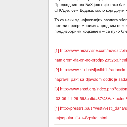
Председништва БиХ још није тако близ
СНСД-а, сем Додика, мало који други 
То су неки од најважнијих разлога збо
неголи превременим/ванредним неколик
предизборним коцкањем – са пуно бле
________________________________
[1]
http://www.nezavisne.com/novosti/bih
namjerom-da-on-ne-prodje-235253.html
[2]
http://www.klix.ba/vijesti/bih/radoncic
napravili-pakt-sa-djavolom-dodik-je-sad
[3]
http://www.snsd.org/index.php?opt
-03-09-11-29-59&catid=37%3Aaktuelno
[4]
http://pressrs.ba/sr/vesti/vesti_dan
najpopularniji+u+Srpskoj.html