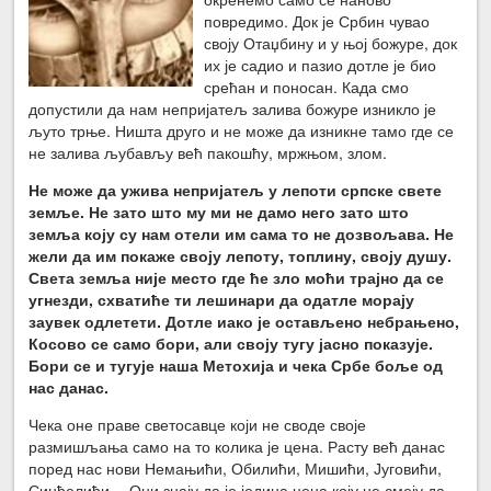
повредимо. Док је Србин чувао
своју Отаџбину и у њој божуре, док
их је садио и пазио дотле је био
срећан и поносан. Када смо
допустили да нам непријатељ залива божуре изникло је
љуто трње. Ништа друго и не може да изникне тамо где се
не залива љубављу већ пакошћу, мржњом, злом.
Не може да ужива непријатељ у лепоти српске свете
земље. Не зато што му ми не дамо него зато што
земља коју су нам отели им сама то не дозвољава. Не
жели да им покаже своју лепоту, топлину, своју душу.
Света земља није место где ће зло моћи трајно да се
угнезди, схватиће ти лешинари да одатле морају
заувек одлетети. Дотле иако је остављено небрањено,
Косово се само бори, али своју тугу јасно показује.
Бори се и тугује наша Метохија и чека Србе боље од
нас данас.
Чека оне праве светосавце који не своде своје
размишљања само на то колика је цена. Расту већ данас
поред нас нови Немањићи, Обилићи, Мишићи, Југовићи,
Синђелићи… Они знају да је једина цена коју не смеју да