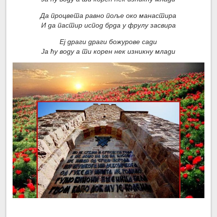
Да процвета равно поље око манастира
И да пастир испод брда у фрулу засвира
Еј драги драги божурове сади
Ја ћу воду а ти корен нек изникну млади