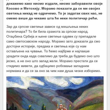
докажемо како нисмо издали, нисмо заборавили своје
Косово и Метохију. Морамо показати да се ми својих
светиња никад не одричемо. То је задатак свих нас, не
смемо више да чекамо шта ће неки политичар рећи.
Зар да српске светиње зависе од мишљења неких
политичара? То би била срамота за српски народ.
Отаџбина Србија и њене светиње одувек су припадале
само светосавском народу. Морамо зато доказати да смо
достојни историје, предака и светиња које су нам
остављене на чување. То ћемо најбрже и најлакше
урадити онда када схватимо да треба да будемо оно што
јесмо, а не оно што запад жели. Морамо престати да се
стидимо живети, да одбацимо робовање западним
нормама и да се за оно за чим нам душа чезне изборимо.