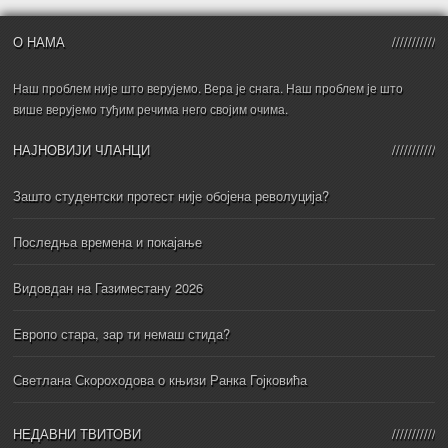
О НАМА
Наш проблем није што верујемо. Вера је снага. Наш проблем је што
више верујемо туђим речима него својим очима.
НАЈНОВИЈИ ЧЛАНЦИ
Зашто студентски протест није обојена револуција?
Последња времена и покајање
Видовдан на Газиместану 2026
Европо стара, зар ти немаш стида?
Светлана Скороходова о књизи Ранка Гојковића
НЕДАВНИ ТВИТОВИ