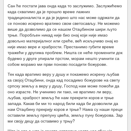
Сан ће постати јава онда када то заслужимо. Заслужићемо
када схватимо да је прошло време лажних
традиционалиста и да је једино што нас може одржати да
се поново искрено вратимо свом светосављу. Не можемо
више да дозволимо да се нашом Отаџбином шири љуто
трње. Поробљен никад није био онај који није имао
довољно материјалног или среће, већ искључиво онај ко
није имао вере и храбрости. Престанимо губити време
тражећи у другима проблем. Ништа се неће променити док
будемо у друге упирали прстом, морам нешто учинити са
собом морамо ми први поново посадити божурове.
Тек када вратимо веру у душу и покажемо искрену љубав
ка својој Отаџбини, онда кад посадимо божурове на свету
српску земљу а веру у душу, Господ нам може помоћи да
оно израсте. Не учинимо ли тако, не вратимо ли веру,
љубав, храброст земљу ће нам прекрити коров и трње
запада. Какав би ми то народ били када би дозволили да
нам Отаџбину прекрију коров и трње? Нама су наши преци
оставили земљу препуну цвећа, земљу пуну божурова. Зар
ми своју децу да оставимо у трњу?
Шта је зло а шта је заиста исправно често нас збуњује.