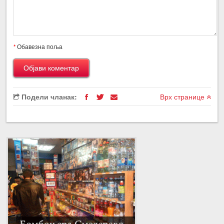
*
Обавезна поља
Подели чланак:
Врх странице