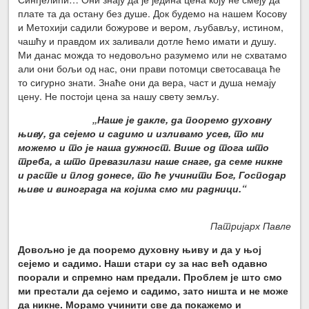
плате та да остану без душе. Док будемо на нашем Косову
и Метохији садили божурове и вером, љубављу, истином,
чашћу и правдом их заливали дотле ћемо имати и душу.
Ми данас можда то недовољно разумемо или не схватамо
али они бољи од нас, они прави потомци светосаваца ће
то сигурно знати. Знаће они да вера, част и душа немају
цену. Не постоји цена за нашу свету земљу.
„Наше је дакле, да пооремо духовну
њиву, да сејемо и садимо и изливамо усев, то ми
можемо и то је наша дужност. Више од тога што
треба, а што превазилази наше снаге, да семе никне
и расте и плод донесе, то ће учинити Бог, Господар
њиве и винограда на којима смо ми радници.“
Патријарх Павле
Довољно је да пооремо духовну њиву и да у њој
сејемо и садимо. Наши стари су за нас већ одавно
поорали и спремно нам предали. Проблем је што смо
ми престали да сејемо и садимо, зато ништа и не може
да никне. Морамо учинити све да покажемо и