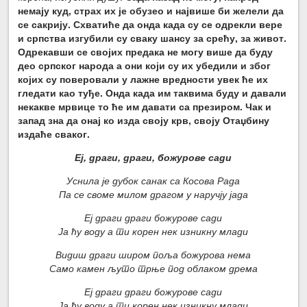
немају куд, страх их је обузео и највише би желели да
се сакрију. Схватиће да онда када су се одрекли вере
и српства изгубили су сваку шансу за срећу, за живот.
Одрекавши се својих предака не могу више да буду
део српског народа а они који су их убедили и због
којих су поверовали у лажне вредности увек ће их
гледати као туђе. Онда када им таквима буду и давали
некакве мрвице то ће им давати са презиром. Чак и
запад зна да онај ко изда своју крв, своју Отаџбину
издаће сваког.
Еј, драги, драги, божурове сади
Уснила је дубок санак са Косова Рада
Па се своме милом драгом у наручју јада
Еј драги драги божурове сади
Ја ћу воду а ти корен нек изникну млади
Видиш драги широм поља божурова нема
Само камен љуто трње под облаком дрема
Еј драги драги божурове сади
Ја ћу воду а ти корен нек изникну млади