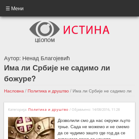
☰ Мени
Аутор:
Ненад Благојевић
Има ли Србије не садимо ли
божуре?
Насловна
/
Политика и друштво
/
Има ли Србије не садимо ли
божуре?
Категорија:
Политика и друштво
/
Објављено: 14/08/2016, 11:28
←Претходна вест
Следећа вест →
Дозволили смо да нас окружи љуто
трње. Сада не можемо и не смемо
да се чудимо зашто где год да се
окренемо само се наново