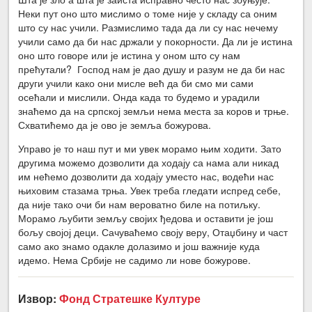
Неки пут оно што мислимо о томе није у складу са оним
што су нас учили. Размислимо тада да ли су нас нечему
учили само да би нас држали у покорности. Да ли је истина
оно што говоре или је истина у оном што су нам
прећутали? Господ нам је дао душу и разум не да би нас
други учили како они мисле већ да би смо ми сами
осећали и мислили. Онда када то будемо и урадили
знаћемо да на српској земљи нема места за коров и трње.
Схватићемо да је ово је земља божурова.
Управо је то наш пут и ми увек морамо њим ходити. Зато
другима можемо дозволити да ходају са нама али никад
им нећемо дозволити да ходају уместо нас, водећи нас
њиховим стазама трња. Увек треба гледати испред себе,
да није тако очи би нам вероватно биле на потиљку.
Морамо љубити земљу својих ђедова и оставити је још
бољу својој деци. Сачуваћемо своју веру, Отаџбину и част
само ако знамо одакле долазимо и још важније куда
идемо. Нема Србије не садимо ли нове божурове.
Извор:
Фонд Стратешке Културе