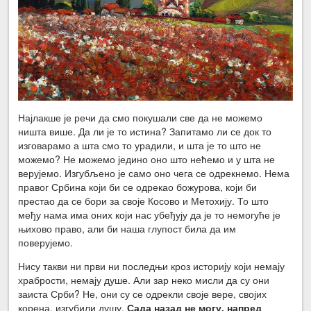
Најлакше је речи да смо покушали све да не можемо
ништа више. Да ли је то истина? Запитамо ли се док то
изговарамо а шта смо то урадили, и шта је то што не
можемо? Не можемо једино оно што нећемо и у шта не
верујемо. Изгубљено је само оно чега се одрекнемо. Нема
правог Србина који би се одрекао божурова, који би
престао да се бори за своје Косово и Метохију. То што
међу нама има оних који нас убеђују да је то немогуће је
њихово право, али би наша глупост била да им
поверујемо.
Нису такви ни први ни последњи кроз историју који немају
храбрости, немају душе. Али зар неко мисли да су они
заиста Срби? Не, они су се одрекли своје вере, својих
корена, изгубили душу.
Сада назад не могу, напред