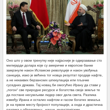
Оно што у овом тренутку није најјасније је одмрзавање сто
милијарди долара које су америчке и европске банке
замрзнуле након Исламске револуције и након увођења
санкција, иако је већина тог новца резултат продаје нафте,
а не некаквих берзанских шпекулација или пљачке
суседних држава. Тај новац би омогућио Ирану да стави у
„погон“ све природне ресурсе и богатства своје земље те
да постане несумљиви лидер овог дела света. Разлика
између Ирана и осталих нафтом и гасом богатих земаља
је на првом месту бројност популације, а онда и драстична
разлика у образовању , науци, индустријским