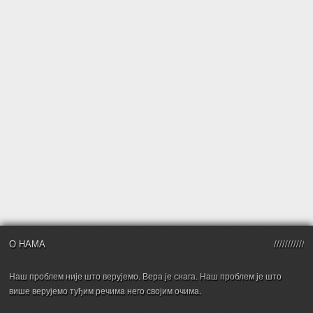
О НАМА
Наш проблем није што верујемо. Вера је снага. Наш проблем је што
више верујемо туђим речима него својим очима.