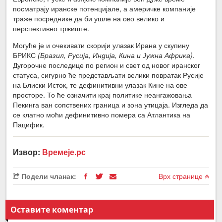
посматрају иранске потенцијале, а америчке компаније
траже посреднике да би ушле на ово велико и
перспективно тржиште.
Могуће је и очекивати скорији улазак Ирана у скупину
БРИКС
(Бразил, Русија, Индија, Кина и Јужна Африка)
.
Дугорочне последице по регион и свет од новог иранског
статуса, сигурно ће представљати велики повратак Русије
на Блиски Исток, те дефинитивни улазак Кине на ове
просторе. То ће означити крај политике неангажовања
Пекинга ван сопствених граница и зона утицаја. Изгледа да
се клатно моћи дефинитивно помера са Атлантика на
Пацифик.
Извор:
Времеје.рс
Подели чланак:
Врх странице
Оставите коментар