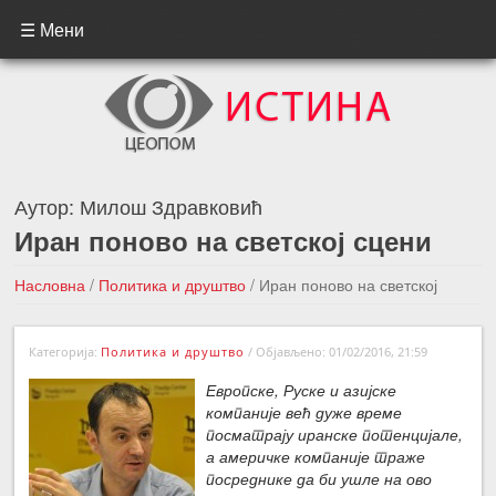
☰ Мени
Аутор:
Милош Здравковић
Иран поново на светској сцени
Насловна
/
Политика и друштво
/
Иран поново на светској
сцени
Категорија:
Политика и друштво
/
Објављено: 01/02/2016, 21:59
←Претходна вест
Следећа вест →
Европске, Руске и азијске
компаније већ дуже време
посматрају иранске потенцијале,
а америчке компаније траже
посреднике да би ушле на ово