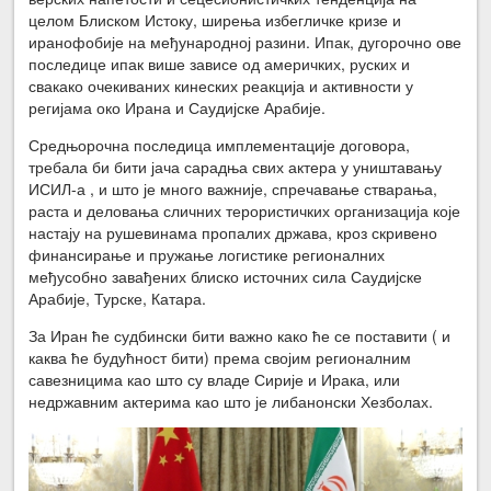
целом Блиском Истоку, ширења избегличке кризе и
иранофобије на међународној разини. Ипак, дугорочно ове
последице ипак више зависе од америчких, руских и
свакако очекиваних кинеских реакција и активности у
регијама око Ирана и Саудијске Арабије.
Средњорочна последица имплементације договора,
требала би бити јача сарадња свих актера у уништавању
ИСИЛ-а , и што је много важније, спречавање стварања,
раста и деловања сличних терористичких организација које
настају на рушевинама пропалих држава, кроз скривено
финансирање и пружање логистике регионалних
међусобно завађених блиско источних сила Саудијске
Арабије, Турске, Катара.
За Иран ће судбински бити важно како ће се поставити ( и
каква ће будућност бити) према својим регионалним
савезницима као што су владе Сирије и Ирака, или
недржавним актерима као што је либанонски Хезболах.