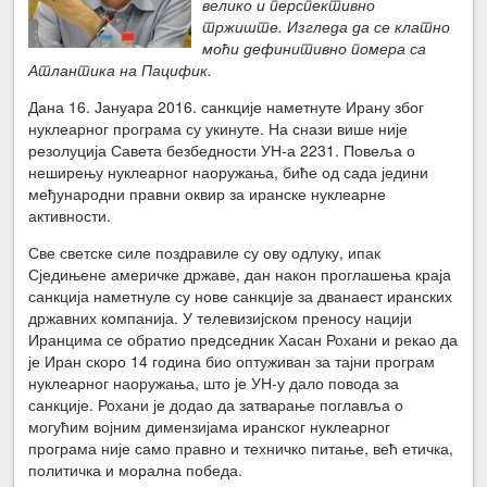
велико и перспективно
тржиште. Изгледа да се клатно
моћи дефинитивно помера са
Атлантика на Пацифик.
Дана 16. Јануара 2016. санкције наметнуте Ирану због
нуклеарног програма су укинуте. На снази више није
резолуција Савета безбедности УН-а 2231. Повеља о
неширењу нуклеарног наоружања, биће од сада једини
међународни правни оквир за иранске нуклеарне
активности.
Све светске силе поздравиле су ову одлуку, ипак
Сједињене америчке државе, дан након проглашења краја
санкција наметнуле су нове санкције за дванаест иранских
државних компанија. У телевизијском преносу нацији
Иранцима се обратио председник Хасан Рохани и рекао да
је Иран скоро 14 година био оптуживан за тајни програм
нуклеарног наоружања, што је УН-у дало повода за
санкције. Рохани је додао да затварање поглавља о
могућим војним димензијама иранског нуклеарног
програма није само правно и техничко питање, већ етичка,
политичка и морална победа.