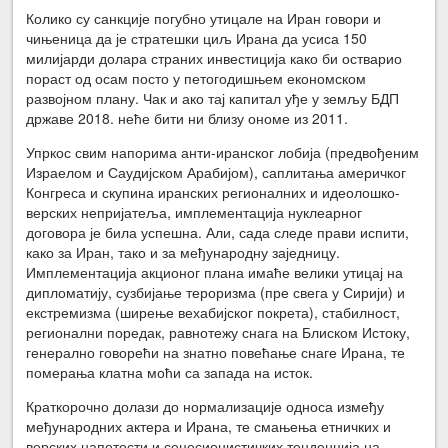
Колико су санкције погубно утицале на Иран говори и
чињеница да је стратешки циљ Ирана да усиса 150
милијарди долара страних инвестиција како би остварио
пораст од осам посто у петогодишњем економском
развојном плану. Чак и ако тај капитал уђе у земљу БДП
државе 2018. неће бити ни близу ономе из 2011.
Упркос свим напорима анти-иранског лобија (предвођеним
Израелом и Саудијском Арабијом), саплитања америчког
Конгреса и скупина иранских регионалних и идеолошко-
верских непријатеља, имплементација нуклеарног
договора је била успешна. Али, сада следе прави испити,
како за Иран, тако и за међународну заједницу.
Имплементација акционог плана имаће велики утицај на
дипломатију, сузбијање тероризма (пре свега у Сирији) и
екстремизма (ширење вехабијског покрета), стабилност,
регионални поредак, равнотежу снага на Блиском Истоку,
генерално говорећи на знатно повећање снаге Ирана, те
померања клатна моћи са запада на исток.
Краткорочно долази до нормализације односа између
међународних актера и Ирана, те смањења етничких и
верских напетости и сецесионистичких тенденција на