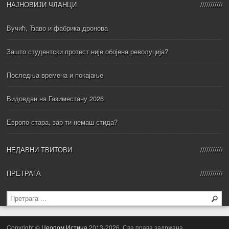
НАЈНОВИЈИ ЧЛАНЦИ
Вучић, Ђаво и фабрика дронова
Зашто студентски протест није обојена револуција?
Последња времена и покајање
Видовдан на Газиместану 2026
Европо стара, зар ти немаш стида?
НЕДАВНИ ТВИТОВИ
ПРЕТРАГА
Copyright ©
Цеопом Истина
2013-2026. Сва права задржана.