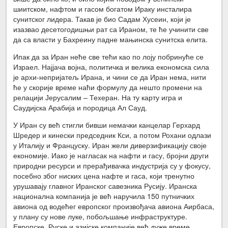
шиитском, нафтом и гасом богатом Ираку инсталира
сунитског лидера. Такав је био Садам Хусеин, који је
изазвао десетогодишњи рат са Ираном, те ће учинити све
да са власти у Бахреину падне мањинска сунитска елита.
Ипак да за Иран неће све тећи као по лоју побринуће се
Израел. Најјача војна, политичка и велика економска сила
је архи-непријатељ Ирана, и чини се да Иран нема, нити
ће у скорије време наћи формулу да нешто промени на
релацији Јерусалим – Техеран. На ту карту игра и
Саудијска Арабија и породица Ал Сауд.
У Иран су већ стигли бивши немачки канцелар Герхард
Шредер и кинески председник Кси, а потом Рохани одлази
у Италију и Француску. Иран жели диверзификацију своје
економије. Иако је нагласак на нафти и гасу, бројни други
природни ресурси и прерађивачка индустрија су у фокусу,
посебно због ниских цена нафте и гаса, који тренутно
урушавају главног Иранског савезника Русију. Иранска
национална компанија је већ наручила 150 путничких
авиона од водећег европског произвођача авиона Аирбаса,
у плану су нове луке, побољшање инфраструктуре.
Европске, Руске и азијске компаније већ дуже време