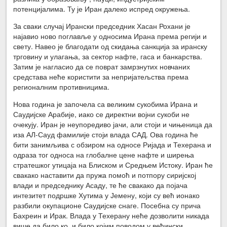
потенцијалима. Ту је Иран далеко испред окружења.
За сваки случај Ирански председник Хасан Рохани је
најавио ново поглавље у односима Ирана према регији и
свету. Навео је благодати од скидања санкција за иранску
трговину и улагања, за сектор нафте, гаса и банкарства.
Затим је нагласио да се поврат замрзнутих новчаних
средстава неће користити за непријатељства према
регионалним противницима.
Нова година је започела са великим сукобима Ирана и
Саудијске Арабије, иако се директни војни сукоби не
очекују. Иран је неупоредиво јачи, али стоји и чињеница да
иза АЛ-Сауд фамилије стоји влада САД. Ова година ће
бити занимљива с обзиром на односе Ријада и Техерана и
одраза тог односа на глобалне цене нафте и ширења
стратешког утицаја на Блиском и Средњем Истоку. Иран ће
свакако наставити да пружа помоћ и потпору сиријској
влади и председнику Асаду, те ће свакако да појача
интезитет подршке Хутима у Јемену, који су већ ионако
разбили окупационе Саудијске снаге. Посебна су прича
Бахреин и Ирак. Влада у Техерану неће дозволити никада
више да било ко, и било којим поводом у већински