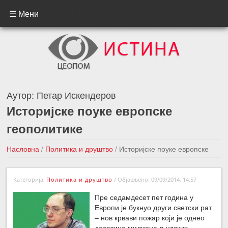
☰ Мени
Аутор:
Петар Искендеров
Историјске поуке европске
геополитике
Насловна
/
Политика и друштво
/
Историјске поуке европске
геополитике
Категорија:
Политика и друштво
/
Објављено: 09/09/2014, 14:57
←Претходна вест
Следећа вест →
Пре седамдесет пет година у
Европи је букнуо други светски рат
– нов крвави пожар који је однео
десетине милиона људских