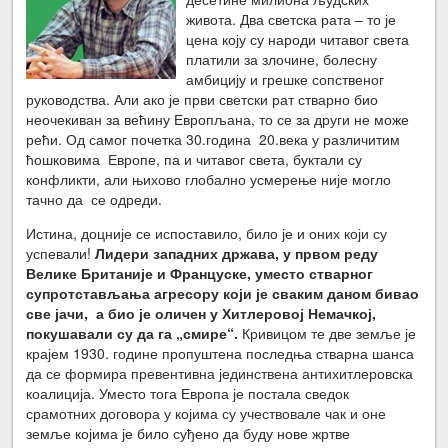
живота. Два светска рата – то је
цена коју су народи читавог света
платили за злочине, болесну
амбицију и грешке сопственог
руководства. Али ако је први светски рат стварно био
неочекиван за већину Европљана, то се за други не може
рећи. Од самог почетка 30.година 20.века у различитим
ћошковима Европе, па и читавог света, буктали су
конфликти, али њихово глобално усмерење није могло
тачно да се одреди.
Истина, доцније се испоставило, било је и оних који су
успевали!
Лидери западних држава, у првом реду
Велике Британије и Француске, уместо стварног
супротстављања агресору који је сваким даном бивао
све јачи, а био је оличен у Хитлеровој Немачкој,
покушавали су да га „смире“.
Кривицом те две земље је
крајем 1930. године пропуштена последња стварна шанса
да се формира превентивна јединствена антихитлеровска
коалиција. Уместо тога Европа је постала сведок
срамотних договора у којима су учествовале чак и оне
земље којима је било суђено да буду нове жртве