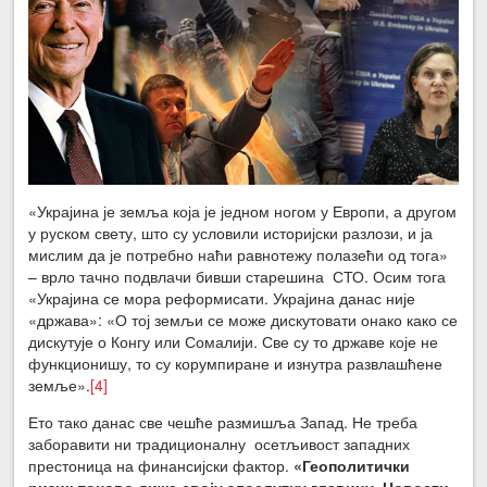
«Украјина је земља која је једном ногом у Европи, а другом
у руском свету, што су условили историјски разлози, и ја
мислим да је потребно наћи равнотежу полазећи од тога»
– врло тачно подвлачи бивши старешина СТО. Осим тога
«Украјина се мора реформисати. Украјина данас није
«држава»: «О тој земљи се може дискутовати онако како се
дискутује о Конгу или Сомалији. Све су то државе које не
функционишу, то су корумпиране и изнутра развлашћене
земље».
[4]
Ето тако данас све чешће размишља Запад. Не треба
заборавити ни традиционалну осетљивост западних
престоница на финансијски фактор.
«Геополитички
ризик поново диже своју злослутну главицу. Новости