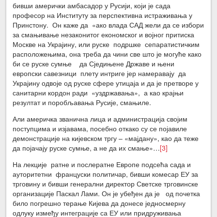
бивши амерички амбасадор у Русији, који је сада
професор на Институту за перспективна истраживања у
Принстону. Он каже да «ако влада САД жели да се избори
за смањивање незаконитог економског и војног притиска
Москве на Украјину, или руске подршке сепаратистичким
расположењима, она треба да чини све што је могуће како
би се руске сумње да Сједињене Државе и њени
европски савезници плету интриге јер намеравају да
Украјину одвоје од руске сфере утицаја и да је претворе у
санитарни кордон ради «уздржавања», а као крајњи
резултат и поробљавања Русије, смањиле.
Али америчка званична лица и администрација својим
поступцима и изјавама, посебно откако су се појавиле
демонстрације на кијевском тргу – «мајдану», као да теже
да појачају руске сумње, а не да их смање»…
[3]
На лекције ратне и послератне Европе подсећа сада и
ауторитетни француски политичар, бивши комесар ЕУ за
трговину и бивши генерални директор Светске трговинске
организације Паскал Лами. Он је убеђен да је од почетка
било погрешно терање Кијева да донесе једносмерну
одлуку између интеграције са ЕУ или придруживања