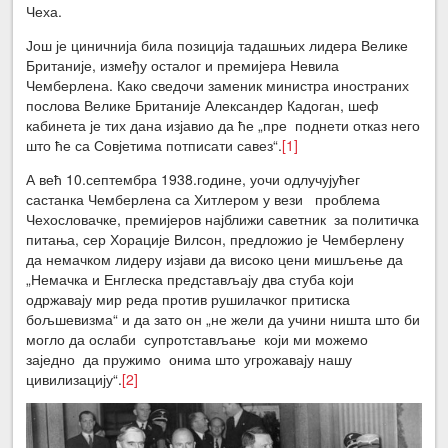
Чеха.
Још је циничнија била позиција тадашњих лидера Велике
Британије, између осталог и премијера Невила
Чемберлена. Како сведочи заменик министра иностраних
послова Велике Британије Александер Кадоган, шеф
кабинета је тих дана изјавио да ће „пре поднети отказ него
што ће са Совјетима потписати савез“.
[1]
А већ 10.септембра 1938.године, уочи одлучујућег
састанка Чемберлена са Хитлером у вези проблема
Чехословачке, премијеров најближи саветник за политичка
питања, сер Хорације Вилсон, предложио је Чемберлену
да немачком лидеру изјави да високо цени мишљење да
„Немачка и Енглеска представљају два стуба који
одржавају мир реда против рушилачког притиска
бољшевизма“ и да зато он „не жели да учини ништа што би
могло да ослаби супротстављање који ми можемо
заједно да пружимо онима што угрожавају нашу
цивилизацију“.
[2]