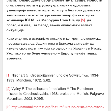
о напрегнутости у руско-украјинским односима
узнемирују инвеститоре, који су и без тога довољно
заплашени» – констатује аналитичар финансијске
компаније
IG
Ltd
. из Мелбурна Стен Шејму
[5]
да
постоји и овај, за Запад важан економски аспект
ситуације.
Како видимо: и историјске лекције и конкретна економска
промишљања од Вашингтона и Брисела захтевају да
измене своју политику која се односи на Украјину и Русију.
Уколико то не буде учињено – Европу чекају тешка
времена.
[1]
Niedhart G. Grossbritannien und die Sowjetuniоп. 1934-
1939, München, 1972. S.62.
[2]
Vyšný P. The collapse of mediation // The Runciman
mission to Czechoslovakia, 1938: prelude to Munich. Palgrave
Macmillan, 2003. P.295.
[3]
http://nationalinterest.org/feature/ukraine-crisis-time-reach-