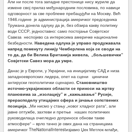
Али ни после тога западне престонице нису журиле да
измене свој прилаз међународним пословима, по навици
одговорност за све проблеме пребацујући на Москву. Већ
1946.године је администрација америчког председника
Трумана донела одлуку да је, без обзира какву политику
води СССР, једноставно: само постојање Совјетског
Савеза неспојиво са интересима америчке националне
безбедности.
Наведена одлука је управо продужавала
напред поменуту линију Чемберлена која се своди на
то да, да би Велика Британија живела, „бољшевички“
Совјетски Савез мора да умре.
Данас је у Европи, у Украјини, на иницијативу САД и низа
западноевропских лидера, опет на сцени цинични
антируски геополитички сценарио.
Становништво
источно-украјинских области се приноси на жртву
плановима за „изолацију“ и „кажњавање“ Русије,
прерасподелу утицајних сфера и јачање сопствених
позиција.
„Ми нисмо у стању „новог хладног рата“, али
јавне оптужбе, захтеви и претње наших политичких
руководилаца очигледно доприносе обнови такве
атмосфере“ – врло тачно је ових дана на страницама
америчког TheNationalInterestизјавио Џек Метлок-млађи,