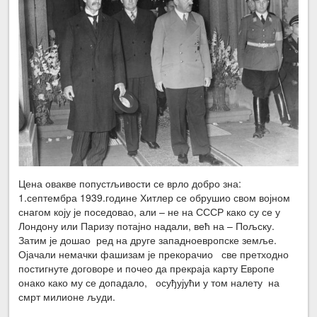
Цена овакве попустљивости се врло добро зна:
1.септембра 1939.године Хитлер се обрушио свом војном
снагом коју је поседовао, али – не на СССР како су се у
Лондону или Паризу потајно надали, већ на – Пољску.
Затим је дошао ред на друге западноевропске земље.
Ојачали немачки фашизам је прекорачио све претходно
постигнуте договоре и почео да прекраја карту Европе
онако како му се допадало, осуђујући у том налету на
смрт милионе људи.