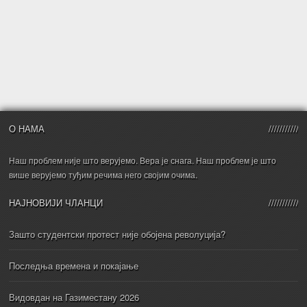
О НАМА
Наш проблем није што верујемо. Вера је снага. Наш проблем је што
више верујемо туђим речима него својим очима.
НАЈНОВИЈИ ЧЛАНЦИ
Зашто студентски протест није обојена револуција?
Последња времена и покајање
Видовдан на Газиместану 2026