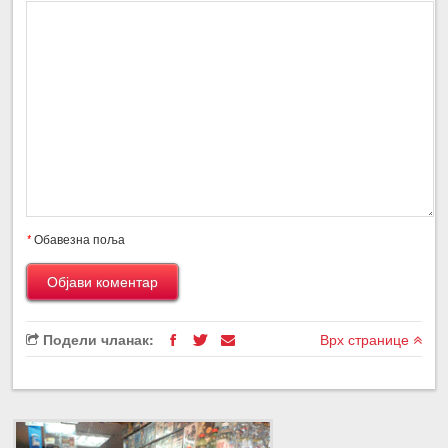
*
Обавезна поља
Подели чланак:
Врх странице