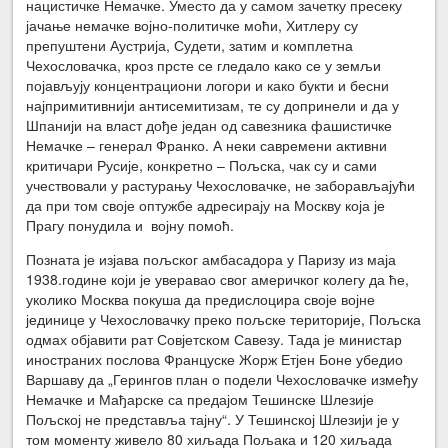
нацистичке Немачке. Уместо да у самом зачетку пресеку
јачање немачке војно-политичке моћи, Хитлеру су
препуштени Аустрија, Судети, затим и комплетна
Чехословачка, кроз прсте се гледало како се у земљи
појављују концентрациони логори и како букти и бесни
најпримитивнији антисемитизам, те су допринели и да у
Шпанији на власт дође један од савезника фашистичке
Немачке – генерал Франко. А неки савремени активни
критичари Русије, конкретно – Пољска, чак су и сами
учествовали у растурању Чехословачке, не заборављајући
да при том своје оптужбе адресирају на Москву која је
Прагу понудила и војну помоћ.
Позната је изјава пољског амбасадора у Паризу из маја
1938.године који је уверавао свог америчког колегу да ће,
уколико Москва покуша да предислоцира своје војне
јединице у Чехословачку преко пољске територије, Пољска
одмах објавити рат Совјетском Савезу. Тада је министар
иностраних послова Француске Жорж Етјен Боне убедио
Варшаву да „Герингов план о подели Чехословачке између
Немачке и Мађарске са предајом Тешинске Шлезије
Пољској не представља тајну“. У Тешинској Шлезији је у
том моменту живело 80 хиљада Пољака и 120 хиљада