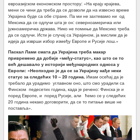
евроазијском економском простору: «На крају крајева,
мени се чини да треба да се дозволи да на извесно време
Украјина буде са обе стране. Па ми не захтевамо ни од
Мексика да се одлучи шта је он: северноамеричка или
јужноамеричка држава. Нико не помиње да Мексико треба
да се одлучи. Исти је случај са Украјином, ја мислим да је
идеја да изврши избор између Европе и Русије лош.»
Паскал Лами смата да Украјина треба макар
привремено да добије «међу-статус», као што се то
већ дешавало у историји међународних односа у
Европи: «Неопходно је да се за Украјину нађе неки
статус за следећих 10 – 20 година.
Имам осећај да је
требало да урадимо углавном оно, што смо урадили са
Финском педесетих година, када је речено: Финска је и
поред Европе, и поред Русије, али ћемо се у следећих
20 година некако договорити, да се то питање више не
поставља».