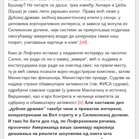
Бушову? Не питајте се даље: трка између Хилари и Џеба
(Буша) је само лепо украшен излог. Права моћ лежи у
Дубокој држави, моћној вашингтонској елити у сенци, у
џеповима корпоративних интереса, и зависи од могула из
Силиконске долине, чији системи за прикупљање података
омогућавају америчкој влади да шпијунира сваки наш
покрет, учитавање картице и клик“.
[viii]
Како је Лофгрен истакао у недавном интервјуу за часопис
Салон
, не ради се ни о каквој „завери“, већ о људима и
институцијама које раде на очиглед свих: на првом месту,
ту је већ свима познати војно-индустријски комплекс, затим
Министарство финансија, Министарство правде, Судови за
надзор стране обавештајне активности (тзв. ФИСА судови),
одређени савезни судови (у јужном Манхатану и источној
Вирџинији), као и врх Конгреса и челници комитета за
одбрану и обавештајну активност.
[ix]
Али саставни део
„дубоке државе“ такође чине и приватни интереси,
концентрисани на Вол стриту и у Силиконској долини.
И тако ће бити док год, по Лофгреновим речима,
просечног Американца више занимају најновија
дешавања на риалити шоуовима од онога шта