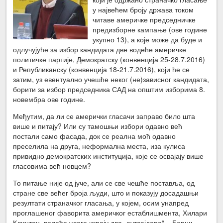
у највећем броју држава током
читаве америчке председничке
предизборне кампање (ове године
укупно 13), а које може да буде и
одлучујуће за избор кандидата две водеће америчке
политичке партије, Демократску (конвенција 25-28.7.2016)
и Републиканску (конвенција 18-21.7.2016), који ће се
затим, уз евентуално учешће неког (не)зависног кандидата,
борити за избор председника САД на општим изборима 8.
новембра ове године.
Међутим, да ли се амерички гласачи заправо било шта
више и питају? Или су тамошњи избори одавно већ
постали само фасада, док се реална моћ одавно
преселила на друга, неформална места, иза кулиса
привидно демократских институција, које се освајају више
гласовима већ новцем?
То питање није од јуче, али се све чешће поставља, од
стране све већег броја људи, што и показују досадашњи
резултати страначког гласања, у којем, осим унапред
проглашеног фаворита америчког естаблишмента, Хилари
Клинтон, водеће улоге играју два „аутсајдера“ – Берни