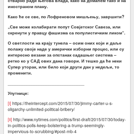
стварно ради његова влада, како на домаћем тако и на
иностраном плану.
Како ће се све, по Лофреновом мишљењу, завршити?
„Све може колабирати попут Совјетског Савеза, или
скренути у правцу фашизма са популистичким ликом“.
О светлости на крају тунела – осим оних који и даље
полажу своје наде у амерички изборни процес, или су
интересно везани за опстанак садашњег система –
ретко ко у САД ових дана говори. И тешко да ће неки
Супер уторак, или било који други дан у недељи, то
променити.
________________________________
Упутнице:
[i]
https://theintercept.com/2015/07/30/jimmy-carter-u-s-
oligarchy-unlimited-political-bribery/
[ii]
http://www.nytimes.com/politics/first-draft/2015/07/30/today-
in-politics-polls-keep-bolstering-a-trump-seemingly-
impervious-to-scrubbing/#post-mb-4