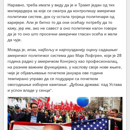
Наравно, треба имати у виду да је и Трамп један од тих
милијардера за које се сматра да контролишу амерички
политички систем, док су остала тројица политичари од
каријере. Али је битно то да они осећају потребу да то
кажу, јер им, ако не савест а оно политички нагон говори
да је то оно што просечни амерички гласач осећа и жели
да чује.
Можда је, ипак, најбољу и најпоузданију оцену садашњег
америчког политичког система дао Мајк Лофгрен, који је 28
година радио у америчком Конгресу као професионалац,
на разним важним функцијама, у наслову своје нове књиге,
чије је објављивање почетком јануара ове године
темпирано управо да се подудари са почетком
овогодишње изборне кампање: „Дубока држава: пад Устава
и успон владе у сенци“.