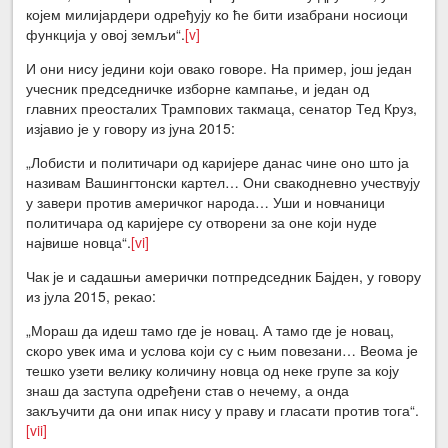
којем милијардери одређују ко ће бити изабрани носиоци
функција у овој земљи“.
[v]
И они нису једини који овако говоре. На пример, још један
учесник председничке изборне кампање, и један од
главних преосталих Трампових такмаца, сенатор Тед Круз,
изјавио је у говору из јуна 2015:
„Лобисти и политичари од каријере данас чине оно што ја
називам Вашингтонски картел… Они свакодневно учествују
у завери против америчког народа… Уши и новчаници
политичара од каријере су отворени за оне који нуде
највише новца“.
[vi]
Чак је и садашњи амерички потпредседник Бајден, у говору
из јула 2015, рекао:
„Мораш да идеш тамо где је новац. А тамо где је новац,
скоро увек има и услова који су с њим повезани… Веома је
тешко узети велику количину новца од неке групе за коју
знаш да заступа одређени став о нечему, а онда
закључити да они ипак нису у праву и гласати против тога“.
[vii]