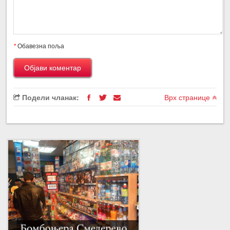
*
Обавезна поља
Подели чланак:
Врх странице