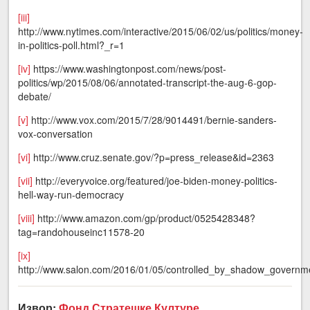
[iii]
http://www.nytimes.com/interactive/2015/06/02/us/politics/money-
in-politics-poll.html?_r=1
[iv]
https://www.washingtonpost.com/news/post-
politics/wp/2015/08/06/annotated-transcript-the-aug-6-gop-
debate/
[v]
http://www.vox.com/2015/7/28/9014491/bernie-sanders-
vox-conversation
[vi]
http://www.cruz.senate.gov/?p=press_release&id=2363
[vii]
http://everyvoice.org/featured/joe-biden-money-politics-
hell-way-run-democracy
[viii]
http://www.amazon.com/gp/product/0525428348?
tag=randohouseinc11578-20
[ix]
http://www.salon.com/2016/01/05/controlled_by_shadow_governm
Извор:
Фонд Стратешке Културе