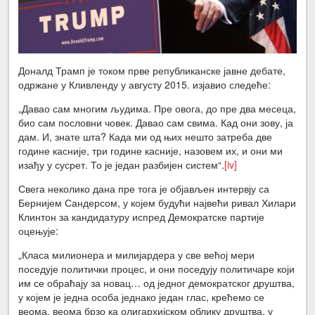
Доналд Трамп је током прве републиканске јавне дебате,
одржане у Кливленду у августу 2015. изјавио следеће:
„Давао сам многим људима. Пре овога, до пре два месеца,
био сам пословни човек. Давао сам свима. Кад они зову, ја
дам. И, знате шта? Када ми од њих нешто затреба две
године касније, три године касније, назовем их, и они ми
изађу у сусрет. То је један разбијен систем“.
[iv]
Свега неколико дана пре тога је објављен интервју са
Бернијем Сандерсом, у којем будући највећи ривал Хилари
Клинтон за кандидатуру испред Демократске партије
оцењује:
„Класа милионера и милијардера у све већој мери
поседује политички процес, и они поседују политичаре који
им се обраћају за новац… од једног демократског друштва,
у којем је једна особа једнако један глас, крећемо се
веома, веома брзо ка олигархијском облику друштва, у