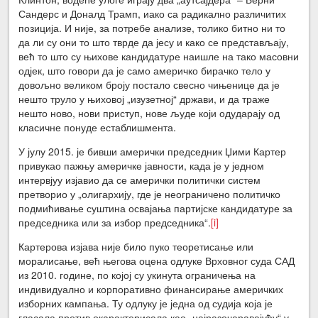
Сандерс и Доналд Трамп, иако са радикално различитих
позиција. И није, за потребе анализе, толико битно ни то
да ли су они то што тврде да јесу и како се представљају,
већ то што су њихове кандидатуре наишле на тако масовни
одјек, што говори да је само америчко бирачко тело у
довољно великом броју постало свесно чињенице да је
нешто труло у њиховој „изузетној“ држави, и да траже
нешто ново, нови приступ, нове људе који одударају од
класичне понуде естаблишмента.
У јулу 2015. је бивши амерички председник Џими Картер
привукао пажњу америчке јавности, када је у једном
интервјуу изјавио да се амерички политички систем
претворио у „олигархију, где је неограничено политичко
подмићивање суштина освајања партијске кандидатуре за
председника или за избор председника“.
[i]
Картерова изјава није било пуко теоретисање или
моралисање, већ његова оцена одлуке Врховног суда САД
из 2010. године, по којој су укинута ограничења на
индивидуално и корпоративно финансирање америчких
изборних кампања. Ту одлуку је једна од судија која је
гласала против окарактерисала као „најразочаравајућу“ у