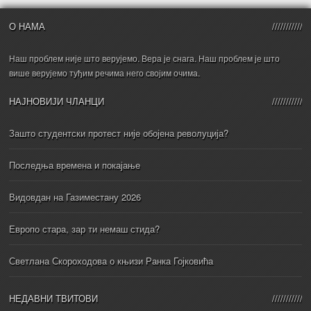
О НАМА
Наш проблем није што верујемо. Вера је снага. Наш проблем је што
више верујемо туђим речима него својим очима.
НАЈНОВИЈИ ЧЛАНЦИ
Зашто студентски протест није обојена револуција?
Последња времена и покајање
Видовдан на Газиместану 2026
Европо стара, зар ти немаш стида?
Светлана Скороходова о књизи Ранка Гојковића
НЕДАВНИ ТВИТОВИ