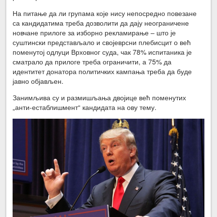
На питање да ли групама које нису непосредно повезане
са кандидатима треба дозволити да дају неограничене
новчане прилоге за изборно рекламирање – што је
суштински представљало и својеврсни плебисцит о већ
поменутој одлуци Врховног суда, чак 78% испитаника је
сматрало да прилоге треба ограничити, а 75% да
идентитет донатора политичких кампања треба да буде
јавно објављен.
Занимљива су и размишљања двојице већ поменутих
„анти-естаблишмент“ кандидата на ову тему.