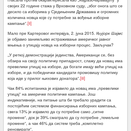
својих 22 године стажа у Врховном суду, „због онога што се
десило са изборима у Сједињеним Државама и огромних
количина новца које су потребне за вођење изборне
кампање“.
[ii]
Мало пре Картеровог интервјуа, 2. јуна 2015.
Њујорк тајмс
је објавио занимљиво истраживање америчког јавног
мњења о утицају новца на изборни процес. Закључак?
„У реткој демонстрацији јединства, Американци се, без
обзира на своју политичку припадност, слажу да новац има
превелики утицај на изборе, да богати имају већи утицај на
изборе, и да победнички кандидати промовишу политику
која иде у прилог њихових донатора“.
[iii]
Чак 84% испитаника је изјавило да новац има „превелики
утицај“ на америчке политичке кампање. Још
индикативније, на питање шта би требало урадити са
постојећим системом финансирања изборних кампања,
свега 13% је изјавило да су потребне само „ситне
промене“, док је 39% сматрало да су потребне „темељне
промене“, а чак 46% да систем треба „комплетно
реновирати“.