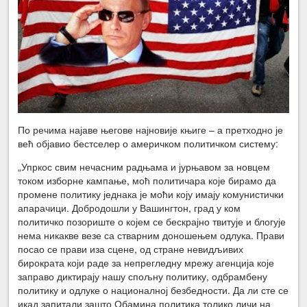
По речима најаве његове најновије књиге – а претходно је
већ објавио бестселер о америчком политичком систему:
„Упркос свим нечасним радњама и јурњавом за новцем
током изборне кампање, моћ политичара које бирамо да
промене политику једнака је моћи коју имају комунистички
апарачици. Добродошли у Вашингтон, град у ком
политичко позориште о којем се бескрајно твитује и блогује
нема никакве везе са стварним доношењем одлука. Прави
посао се прави иза сцене, од стране невидљивих
бирократа који раде за непрегледну мрежу агенција које
заправо диктирају нашу спољну политику, одбрамбену
политику и одлуке о националној безбедности. Да ли сте се
икад запитали зашто Обамина политика толико личи на