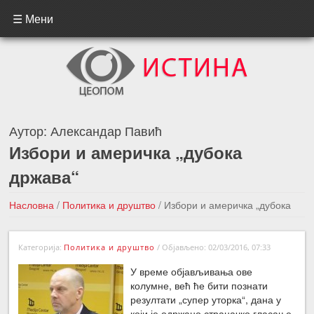
☰ Мени
Аутор:
Александар Павић
Избори и америчка „дубока
држава“
Насловна
/
Политика и друштво
/
Избори и америчка „дубока
држава“
Категорија:
Политика и друштво
/
Објављено: 02/03/2016, 07:33
←Претходна вест
Следећа вест →
У време објављивања ове
колумне, већ ће бити познати
резултати „супер уторка“, дана у
који је одржано страначко гласање