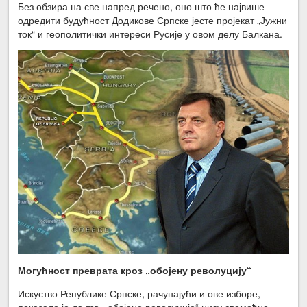
Без обзира на све напред речено, оно што ће највише
одредити будућност Додикове Српске јесте пројекат „Јужни
ток“ и геополитички интереси Русије у овом делу Балкана.
Могућност преврата кроз „обојену револуцију“
Искуство Републике Српске, рачунајући и ове изборе,
показало је да тзв. „обојене револуције“ нису свемоћне.