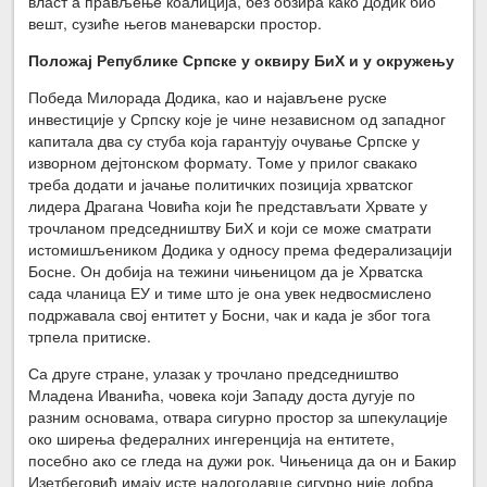
власт а прављење коалиција, без обзира како Додик био
вешт, сузиће његов маневарски простор.
Положај Републике Српске у оквиру БиХ и у окружењу
Победа Милорада Додика, као и најављене руске
инвестиције у Српску које је чине независном од западног
капитала два су стуба која гарантују очување Српске у
изворном дејтонском формату. Томе у прилог свакако
треба додати и јачање политичких позиција хрватског
лидера Драгана Човића који ће представљати Хрвате у
трочланом председништву БиХ и који се може сматрати
истомишљеником Додика у односу према федерализацији
Босне. Он добија на тежини чињеницом да је Хрватска
сада чланица ЕУ и тиме што је она увек недвосмислено
подржавала свој ентитет у Босни, чак и када је због тога
трпела притиске.
Са друге стране, улазак у трочлано председништво
Младена Иванића, човека који Западу доста дугује по
разним основама, отвара сигурно простор за шпекулације
око ширења федералних ингеренција на ентитете,
посебно ако се гледа на дужи рок. Чињеница да он и Бакир
Изетбеговић имају исте налогодавце сигурно није добра