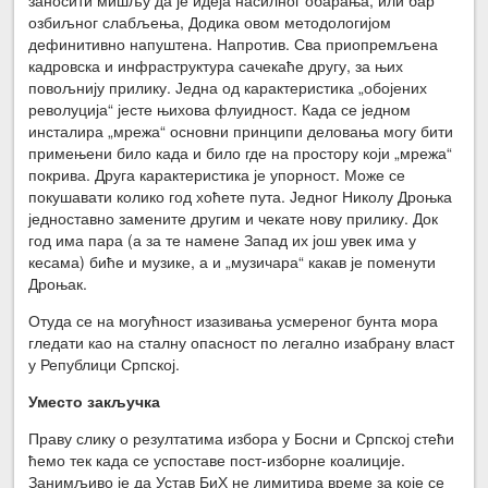
озбиљног слабљења, Додика овом методологијом
дефинитивно напуштена. Напротив. Сва приопремљена
кадровска и инфраструктура сачекаће другу, за њих
повољнију прилику. Једна од карактеристика „обојених
револуција“ јесте њихова флуидност. Када се једном
инсталира „мрежа“ основни принципи деловања могу бити
примењени било када и било где на простору који „мрежа“
покрива. Друга карактеристика је упорност. Може се
покушавати колико год хоћете пута. Једног Николу Дроњка
једноставно замените другим и чекате нову прилику. Док
год има пара (а за те намене Запад их још увек има у
кесама) биће и музике, а и „музичара“ какав је поменути
Дроњак.
Отуда се на могућност изазивања усмереног бунта мора
гледати као на сталну опасност по легално изабрану власт
у Републици Српској.
Уместо закључка
Праву слику о резултатима избора у Босни и Српској стећи
ћемо тек када се успоставе пост-изборне коалиције.
Занимљиво је да Устав БиХ не лимитира време за које се