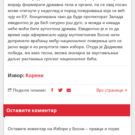
морају формирати државна тела и органи, па се овај посао
може отегнути у недоглед и поред пожуривања која се већ
чују из ЕУ. Конципирана тако да буде протекторат Запада
евидентно је да БиХ сигурно још дуго, а можда и никада
неће моћи бити аутохтона држава. Евидентно је и то да
време није афирмисало идеју мултиетничке Босне нити
допринело враћању међу-националног поверења што се
јасно види и из резултата ових избора. Отуда је Додикова
победа, ма како тесна, веома значајна за заустављање
даљег растакања српског националног бића.
Извор:
Корени
Подели чланак:
Врх странице
Оставите коментар
Оставите коментар на Избори у Босни – правци и поуке