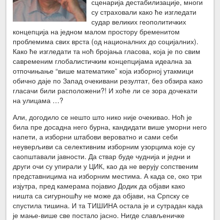
сценарија дестабилизације, многи
су страховали како ће изгледати
судар великих геополитичких
концепција на једном малом простору бременитом
проблемима свих врста (од националних до социјалних).
Како ће изгледати та ноћ бројања гласова, која је по свим
савременим глобалистичким концепцијама идеална за
отпочињање “више математике” која изборној утакмици
обично даје по Запад очекивани резултат, без обзира како
гласачи били расположени?! И хоће ли се зора дочекати
на улицама …?
Али, догодило се нешто што нико није очекивао. Ноћ је
била пре досадна него бурна, кандидати више уморни него
напети, а изборни штабови вероватно и сами себи
неуверљиви са селективним изборним узорцима које су
саопштавали јавности. Да ствар буде чуднија и једни и
други очи су упирали у ЦИК, као да не верују сопственим
представницима на изборним местима. А када се, око три
изјутра, пред камерама појавио Додик да објави како
ништа са сигурношћу не може да објави, на Српску се
спустила тишина. И та ТИШИНА остала је и сутрадан када
је мање-више све постало јасно. Нигде слављеничке