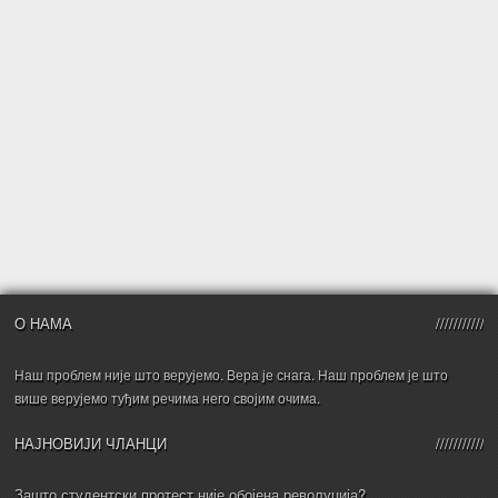
О НАМА
Наш проблем није што верујемо. Вера је снага. Наш проблем је што
више верујемо туђим речима него својим очима.
НАЈНОВИЈИ ЧЛАНЦИ
Зашто студентски протест није обојена револуција?