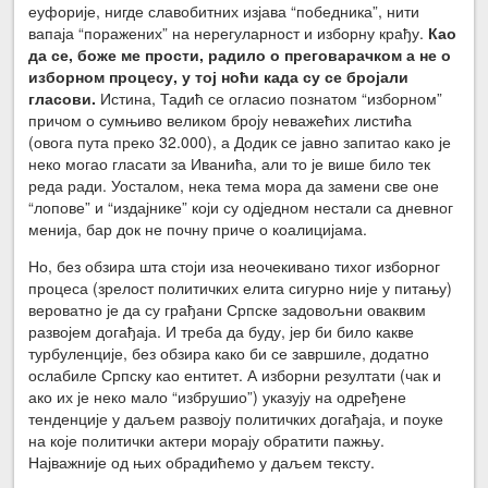
еуфорије, нигде славобитних изјава “победника”, нити
вапаја “поражених” на нерегуларност и изборну крађу.
Као
да се, боже ме прости, радило о преговарачком а не о
изборном процесу, у тој ноћи када су се бројали
гласови.
Истина, Тадић се огласио познатом “изборном”
причом о сумњиво великом броју неважећих листића
(овога пута преко 32.000), а Додик се јавно запитао како је
неко могао гласати за Иванића, али то је више било тек
реда ради. Уосталом, нека тема мора да замени све оне
“лопове” и “издајнике” који су одједном нестали са дневног
менија, бар док не почну приче о коалицијама.
Но, без обзира шта стоји иза неочекивано тихог изборног
процеса (зрелост политичких елита сигурно није у питању)
вероватно је да су грађани Српске задовољни оваквим
развојем догађаја. И треба да буду, јер би било какве
турбуленције, без обзира како би се завршиле, додатно
ослабиле Српску као ентитет. А изборни резултати (чак и
ако их је неко мало “избрушио”) указују на одређене
тенденције у даљем развоју политичких догађаја, и поуке
на које политички актери морају обратити пажњу.
Најважније од њих обрадићемо у даљем тексту.