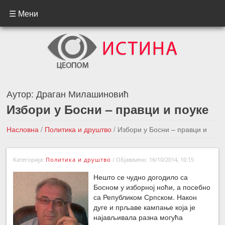
☰ Мени
Аутор:
Драган Милашиновић
Избори у Босни – правци и поуке
Насловна
/
Политика и друштво
/
Избори у Босни – правци и
поуке
Категорија:
Политика и друштво
/
Објављено: 16/10/2014, 10:15
←Претходна вест
Следећа вест →
Нешто се чудно догодило са
Босном у изборној ноћи, а посебно
са Републиком Српском. Након
дуге и прљаве кампање која је
најављивала разна могућа