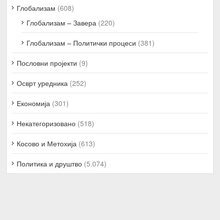
Глобализам
(608)
Глобализам – Завера
(220)
Глобализам – Политички процеси
(381)
Пословни пројекти
(9)
Осврт уредника
(252)
Економија
(301)
Некатегоризовано
(518)
Косово и Метохија
(613)
Политика и друштво
(5.074)