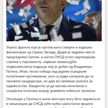
Упркос фронта који је против њега створен и издашно
финансиран од стране Запада, Додик је задржао место
председника Српске, а његов СНСД остао најутицајнија
странка у парламенту, највише захваљујући
недвосмисленој подршци коју је добио од Владимира
Путина. Ипак, тесна победа над једним осредњим
политичким противником, кога су једва натерали да се
прихвати кандидатуре, не даје му превише разлога за
задовољство. Евидентно је да његова економска и
социјална политика морају доживети озбиљне промене.
Опозиција у Српској и њени ментори могу бити задовољни
и чињеницом да СНСД неће моћи самостално вршити