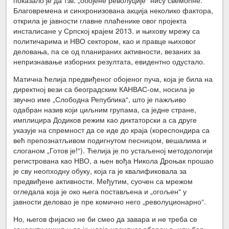
Благовремена и синхронизована акција неколико фактора,
открила је јавности главне плаћенике овог пројекта
инсталисане у Српској крајем 2013. и њихову мрежу са
политичарима и НВО сектором, као и правце њиховог
деловања, па се од планираних активности, везаних за
непризнавање изборних резултата, евидентно одустало.
Матична ћелија предвиђеног обојеног пуча, која је била на
директној вези са београдским КАНВАС-ом, носила је
звучно име „Слободна Република“, што је пажљиво
одабран назив који циљним групама, са једне стране,
имплицира Додиков режим као диктаторски а са друге
указује на спремност да се иде до краја (кореспондира са
већ препознатљивом подигнутом песницом, вешалима и
слоганом „Готов је!“). Ћелија је по устаљеној методологији
регистрована као НВО, а њен вођа Никола Дроњак прошао
је сву неопходну обуку, која га је квалификовала за
предвиђене активности. Међутим, суочен са мрежом
огледала која је око њега постављена и „огољен“ у
јавности деловао је пре комично него „револуционарно“.
Но, његов фијаско не би смео да завара и не треба се
заносити мишљу да је идеја насилног обарања, или бар