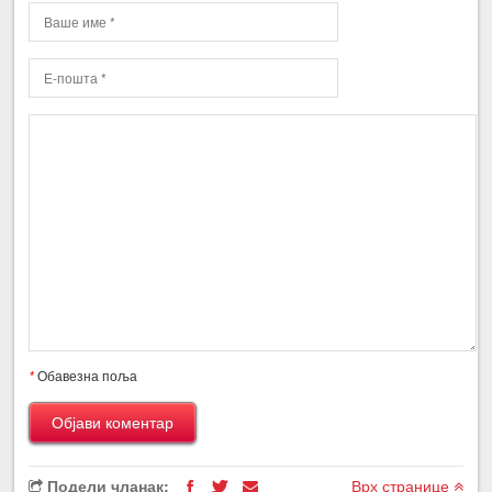
*
Обавезна поља
Подели чланак:
Врх странице