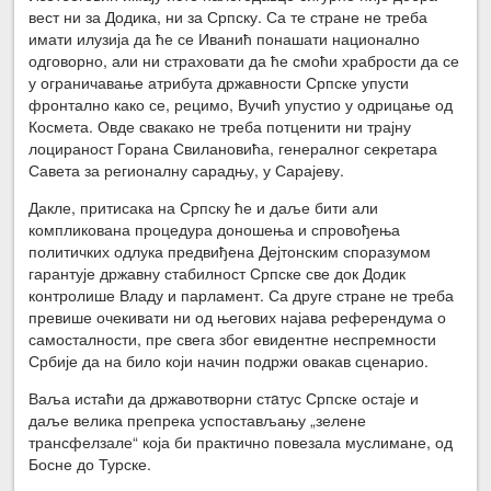
вест ни за Додика, ни за Српску. Са те стране не треба
имати илузија да ће се Иванић понашати национално
одговорно, али ни страховати да ће смоћи храбрости да се
у ограничавање атрибута државности Српске упусти
фронтално како се, рецимо, Вучић упустио у одрицање од
Космета. Овде свакако не треба потценити ни трајну
лоцираност Горана Свилановића, генералног секретара
Савета за регионалну сарадњу, у Сарајеву.
Дакле, притисака на Српску ће и даље бити али
компликована процедура доношења и спровођења
политичких одлука предвиђена Дејтонским споразумом
гарантује државну стабилност Српске све док Додик
контролише Владу и парламент. Са друге стране не треба
превише очекивати ни од његових најава референдума о
самосталности, пре свега због евидентне неспремности
Србије да на било који начин подржи овакав сценарио.
Ваља истаћи да државотворни стaтус Српске остаје и
даље велика препрека успостављању „зелене
трансфелзале“ која би практично повезала муслимане, од
Босне до Турске.