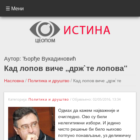
☰ Мени
Аутор:
Ђорђе Вукадиновић
Кад лопов виче „држ`те лопова“
Насловна
/
Политика и друштво
/
Кад лопов виче „држ`те
лопова“
Категорија:
Политика и друштво
/
Објављено: 02/05/2016, 13:34
←Претходна вест
Следећа вест →
Одмах да кажем најважније и
очигледно. Ово су били
нелегитимни избори. И једино
чисто решење би било њихово
потпуно понављање, уз делимичну