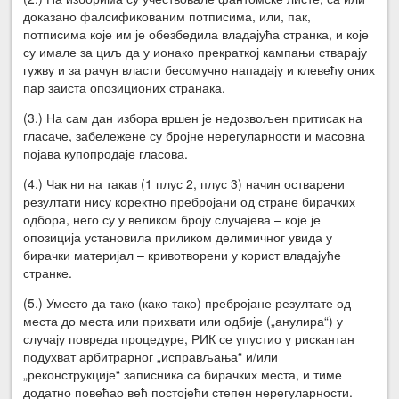
доказано фалсификованим потписима, или, пак,
потписима које им је обезбедила владајућа странка, и које
су имале за циљ да у ионако прекраткој кампањи стварају
гужву и за рачун власти бесомучно нападају и клевећу оних
пар заиста опозиционих странака.
(3.) На сам дан избора вршен је недозвољен притисак на
гласаче, забележене су бројне нерегуларности и масовна
појава купопродаје гласова.
(4.) Чак ни на такав (1 плус 2, плус 3) начин остварени
резултати нису коректно пребројани од стране бирачких
одбора, него су у великом броју случајева – које је
опозиција установила приликом делимичног увида у
бирачки материјал – кривотворени у корист владајуће
странке.
(5.) Уместо да тако (како-тако) пребројане резултате од
места до места или прихвати или одбије („анулира“) у
случају повреда процедуре, РИК се упустио у рискантан
подухват арбитрарног „исправљања“ и/или
„реконструкције“ записника са бирачких места, и тиме
додатно повећао већ постојећи степен нерегуларности.