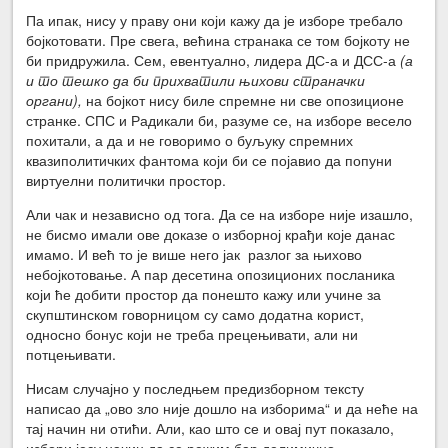
Па ипак, нису у праву они који кажу да је изборе требало
бојкотовати. Пре свега, већина странака се том бојкоту не
би придружила. Сем, евентуално, лидера ДС-а и ДСС-а
(а
и то тешко да би прихватили њихови страначки
органи),
на бојкот нису биле спремне ни све опозиционе
странке. СПС и Радикали би, разуме се, на изборе весело
похитали, а да и не говоримо о буљуку спремних
квазиполитичких фантома који би се појавио да попуни
виртуелни политички простор.
Али чак и независно од тога. Да се на изборе није изашло,
не бисмо имали ове доказе о изборној крађи које данас
имамо. И већ то је више него јак разлог за њихово
небојкотовање. А пар десетина опозиционих посланика
који ће добити простор да понешто кажу или учине за
скупштинском говорницом су само додатна корист,
односно бонус који не треба прецењивати, али ни
потцењивати.
Нисам случајно у последњем предизборном тексту
написао да „ово зло није дошло на изборима“ и да неће на
тај начин ни отићи. Али, као што се и овај пут показало,
избори јесу начин да се режим бар делимично