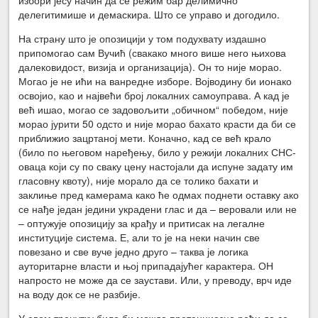
делегитимише и демаскира. Што се управо и догодило.
На страну што је опозицији у том подухвату издашно
припомогао сам Вучић (свакако много више него њихова
далековидост, визија и организација). Он то није морао.
Могао је не ићи на ванредне изборе. Војводину би ионако
освојио, као и највећи број локалних самоуправа. А кад је
већ ишао, могао се задовољити „обичном“ победом, није
морао јурити 50 одсто и није морао бахато красти да би се
приближио зацртаној мети. Коначно, кад се већ крало
(било по његовом наређењу, било у режији локалних СНС-
оваца који су по сваку цену настојали да испуне задату им
гласовну квоту), није морало да се толико бахати и
заклиње пред камерама како ће одмах поднети оставку ако
се нађе један једини украдени глас и да – веровали или не
– оптужује опозицију за крађу и притисак на легалне
институције система. Е, али то је на неки начин све
повезано и све вуче једно друго – таква је логика
ауторитарне власти и њој припадајућег карактера. ОН
напросто не може да се заустави. Или, у преводу, врч иде
на воду док се не разбије.
У овом тренутку било би можда претенциозно рећи да се