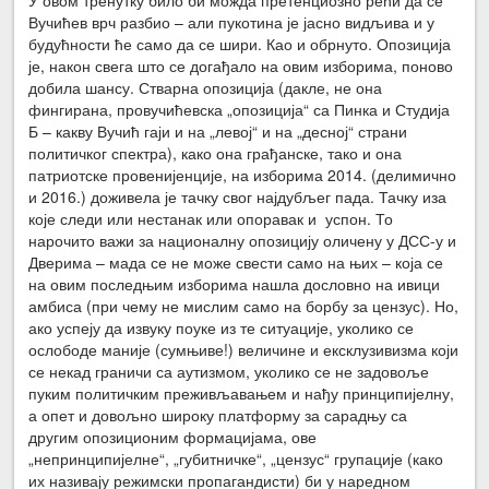
Вучићев врч разбио – али пукотина је јасно видљива и у
будућности ће само да се шири. Као и обрнуто. Опозиција
је, након свега што се догађало на овим изборима, поново
добила шансу. Стварна опозиција (дакле, не она
фингирана, провучићевска „опозиција“ са Пинка и Студија
Б – какву Вучић гаји и на „левој“ и на „десној“ страни
политичког спектра), како она грађанске, тако и она
патриотске провенијенције, на изборима 2014. (делимично
и 2016.) доживела је тачку свог најдубљег пада. Тачку иза
које следи или нестанак или опоравак и успон. То
нарочито важи за националну опозицију оличену у ДСС-у и
Дверима – мада се не може свести само на њих – која се
на овим последњим изборима нашла дословно на ивици
амбиса (при чему не мислим само на борбу за цензус). Но,
ако успеју да извуку поуке из те ситуације, уколико се
ослободе маније (сумњиве!) величине и ексклузивизма који
се некад граничи са аутизмом, уколико се не задовоље
пуким политичким преживљавањем и нађу принципијелну,
а опет и довољно широку платформу за сарадњу са
другим опозиционим формацијама, ове
„непринципијелне“, „губитничке“, „цензус“ групације (како
их називају режимски пропагандисти) би у наредном