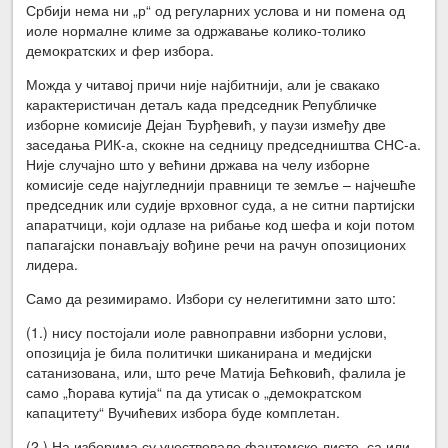
Србији нема ни „р“ од регуларних услова и ни помена од
иоле нормалне климе за одржавање колико-толико
демократских и фер избора.
Можда у читавој причи није најбитнији, али је свакако
карактеристичан детаљ када председник Републичке
изборне комисије Дејан Ђурђевић, у паузи између две
заседања РИК-а, скокне на седницу председништва СНС-а.
Није случајно што у већини држава на челу изборне
комисије седе најугледнији правници те земље – најчешће
председник или судије врховног суда, а не ситни партијски
апаратчици, који одлазе на рибање код шефа и који потом
папагајски понављају вођине речи на рачун опозиционих
лидера.
Само да резимирамо. Избори су нелегитимни зато што:
(1.) нису постојали иоле равноправни изборни услови,
опозиција је била политички шиканирана и медијски
сатанизована, или, што рече Матија Бећковић, фалила је
само „ћорава кутија“ па да утисак о „демократском
капацитету“ Вучићевих избора буде комплетан.
(2.) На изборима су учествовале фантомске листе, са или