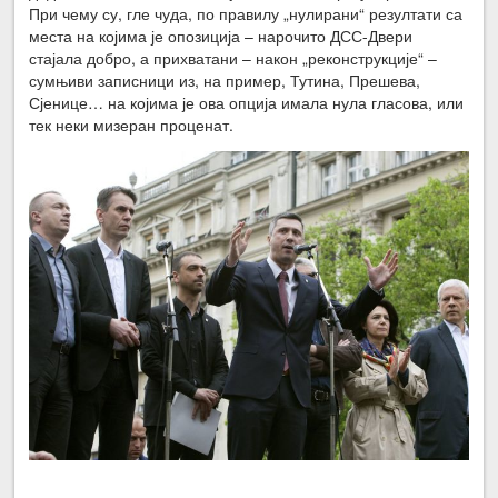
При чему су, гле чуда, по правилу „нулирани“ резултати са
места на којима је опозиција – нарочито ДСС-Двери
стајала добро, а прихватани – након „реконструкције“ –
сумњиви записници из, на пример, Тутина, Прешева,
Сјенице… на којима је ова опција имала нула гласова, или
тек неки мизеран проценат.