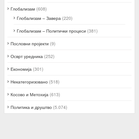
Глобализам
(608)
Глобализам – Завера
(220)
Глобализам – Политички процеси
(381)
Пословни пројекти
(9)
Осврт уредника
(252)
Економија
(301)
Некатегоризовано
(518)
Косово и Метохија
(613)
Политика и друштво
(5.074)