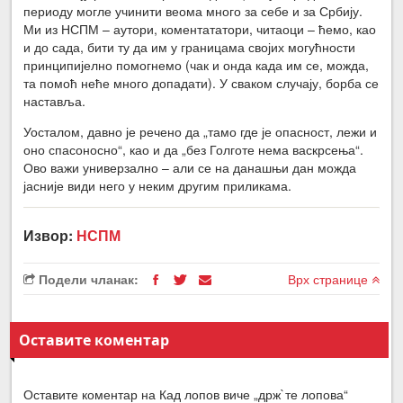
периоду могле учинити веома много за себе и за Србију.
Ми из НСПМ – аутори, коментататори, читаоци – ћемо, као
и до сада, бити ту да им у границама својих могућности
принципијелно помогнемо (чак и онда када им се, можда,
та помоћ неће много допадати). У сваком случају, борба се
наставља.
Уосталом, давно је речено да „тамо где је опасност, лежи и
оно спасоносно“, као и да „без Голготе нема васкрсења“.
Ово важи универзално – али се на данашњи дан можда
јасније види него у неким другим приликама.
Извор:
НСПМ
Подели чланак:
Врх странице
Оставите коментар
Оставите коментар на Кад лопов виче „држ`те лопова“