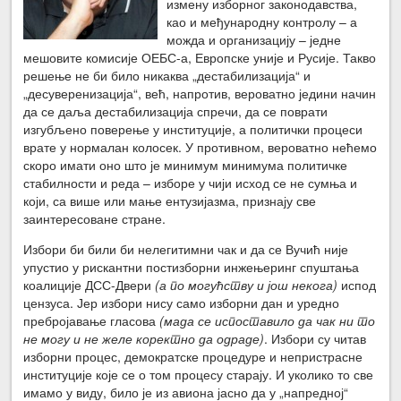
измену изборног законодавства,
као и међународну контролу – а
можда и организацију – једне
мешовите комисије ОЕБС-а, Европске уније и Русије. Такво
решење не би било никаква „дестабилизација“ и
„десуверенизација“, већ, напротив, вероватно једини начин
да се даља дестабилизација спречи, да се поврати
изгубљено поверење у институције, а политички процеси
врате у нормалан колосек. У противном, вероватно нећемо
скоро имати оно што је минимум минимума политичке
стабилности и реда – изборе у чији исход се не сумња и
који, са више или мање ентузијазма, признају све
заинтересоване стране.
Избори би били би нелегитимни чак и да се Вучић није
упустио у рискантни постизборни инжењеринг спуштања
коалиције ДСС-Двери
(а по могућству и још некога)
испод
цензуса. Јер избори нису само изборни дан и уредно
пребројавање гласова
(мада се испоставило да чак ни то
не могу и не желе коректно да одраде)
. Избори су читав
изборни процес, демократске процедуре и непристрасне
институције које се о том процесу старају. И уколико то све
имамо у виду, било је из авиона јасно да у „напредној“