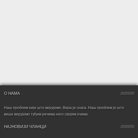
О НАМА
Наш проблем није што верујемо. Вера је снага. Наш проблем је што
више верујемо туђим речима него својим очима.
НАЈНОВИЈИ ЧЛАНЦИ