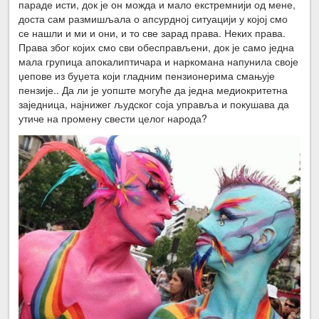
параде исти, док је он можда и мало екстремнији од мене,
доста сам размишљала о апсурдној ситуацији у којој смо
се нашли и ми и они, и то све зарад права. Неких права.
Права због којих смо сви обесправљени, док је само једна
мала групица апокалиптичара и наркомана напунила своје
џепове из буџета који гладним пензионерима смањује
пензије.. Да ли је уопште могуће да једна медиокритетна
заједница, најнижег људског соја управља и покушава да
утиче на промену свести целог народа?