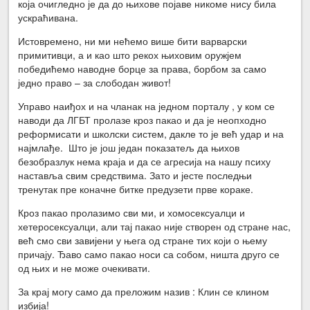
која очигледно је да до њихове појаве никоме нису била
ускраћивана.
Истовремено, ни ми нећемо више бити варварски
примитивци, а и као што рекох њиховим оружјем
победићемо наводне борце за права, борбом за само
једно право – за слободан живот!
Управо наиђох и на чланак на једном порталу , у ком се
наводи да ЛГБТ пролазе кроз пакао и да је неопходно
реформисати и школски систем, дакле то је већ удар и на
најмлађе. Што је још један показатељ да њихов
безобразлук нема краја и да се агресија на нашу психу
наставља свим средствима. Зато и јесте последњи
тренутак пре коначне битке предузети прве кораке.
Кроз пакао пролазимо сви ми, и хомосексуалци и
хетеросексуалци, али тај пакао није створен од стране нас,
већ смо сви завијени у њега од стране тих који о њему
причају. Ђаво само пакао носи са собом, ништа друго се
од њих и не може очекивати.
За крај могу само да преложим назив : Клин се клином
избија!