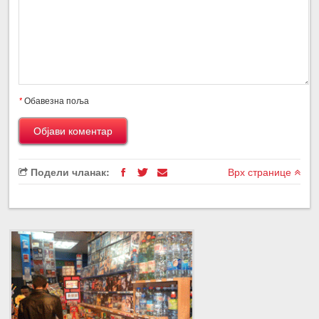
*
Обавезна поља
Подели чланак:
Врх странице