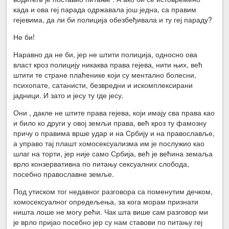
када и ова геј парада одржавала још једна, са правим
гејевима, да ли би полиција обезбеђивала и ту геј параду?
Не би!
Наравно да не би, јер не штити полиција, односно ова
власт кроз полицију никаква права гејева, нити њих, већ
штити те стране плаћенике који су ментално болесни,
психопате, сатанисти, безвредни и искомплексирани
јадници. И зато и јесу ту где јесу.
Они , дакле не штите права гејева, који имају сва права као
и било ко други у овој земљи права, већ кроз ту фамозну
причу о правима врше удар и на Србију и на православље,
а управо тај плашт хомосексуализма им је послужио као
шлаг на торти, јер није само Србија, већ је већина земаља
врло конзервативна по питању сексуалних слобода,
посебно православне земље.
Под утиском тог недавног разговора са поменутим дечком,
хомосексуалног опредељења, за кога морам признати
ништа лоше не могу рећи. Чак шта више сам разговор ми
је врло пријао посебно јер су нам ставови по питању геј