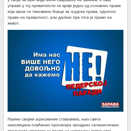
управо у тој приватности се крије једно од основних права
која крше ти такозвани борци за људска права, односно
право на приватност, али далеко пре тога је право на
живот.
Наиме својим агресивним ставовима, њих свега
неколицина плаћених пропагера западних сатанистичких
вредности угрозили су право на нормалан живот овој