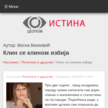
☰ Мени
Аутор:
Весна Веизовић
Клин се клином избија
Насловна
/
Политика и друштво
/
Клин се клином избија
←Претходна вест
Следећа вест →
Категорија:
Политика и друштво
/
Објављено: 25/09/2013, 09:32
Пре две године , пред неодржану
параду срама написала сам један
чланак о манекенима и статистима
на геј паради. Подсећања ради, у
кратким цртама сам покушала да