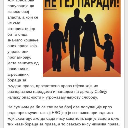
популација да
изнесе овој
власти, а који се
не сме
игнорисати јер
би то онда
значило кршење
оних права која
управо они
пропагирају,
јесте заштита од
насилних и
агресивних
бораца за
људска права, првенствено права гејева који их
разноразним парадама и нападом на државу Србију
излажу опасности и угрожавају њихову слободу.
Не сумњам да би се све већи број ове популације врло
радо прикључио таквој НВО јер је све више припадника
који схватају, ако до сада нису схватили, који је заиста циљ
тих квазибораца за права, а то свакако нису никаква права,