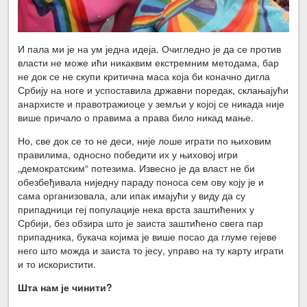
И пала ми је на ум једна идеја. Очигледно је да се против
власти не може ићи никаквим екстремним методама, бар
не док се не скупи критична маса која би коначно дигла
Србију на ноге и успоставила државни поредак, склањајући
анархисте и правотражиоце у земљи у којој се никада није
више причало о правима а права било никад мање.
Но, све док се то не деси, није лоше играти по њиховим
правилима, односно победити их у њиховој игри
„демократским“ потезима. Извесно је да власт не би
обезбеђивала ниједну параду поноса сем ову коју је и
сама организовала, али ипак имајући у виду да су
припадници геј популације нека врста заштићених у
Србији, без обзира што је заиста заштићено свега пар
припадника, букача којима је више посао да глуме гејеве
него што можда и заиста то јесу, управо на ту карту играти
и то искористити.
Шта нам је чинити?