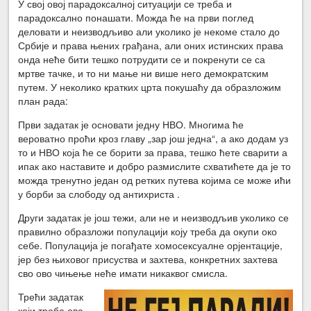
У свој овој парадоксалној ситуацији се треба и
парадоксално понашати. Можда ће на први поглед
деловати и неизводљиво али уколико је некоме стало до
Србије и права њених грађана, али оних истинских права
онда неће бити тешко потрудити се и покренути се са
мртве тачке, и то ни мање ни више него демократским
путем. У неколико кратких црта покушаћу да образложим
план рада:
Први задатак је основати једну НВО. Многима ће
вероватно проћи кроз главу „зар још једна“, а ако додам уз
то и НВО која ће се борити за права, тешко ћете сварити а
ипак ако наставите и добро размислите схватићете да је то
можда тренутно један од ретких путева којима се може ићи
у борби за слободу од антихриста .
Други задатак је још тежи, али не и неизводљив уколико се
правилно образложи популацији коју треба да окупи око
себе. Популација је погађате хомосексуалне орјентације,
јер без њиховог присуства и захтева, конкретних захтева
сво ово чињење неће имати никаквог смисла.
Трећи задатак
који треба ова