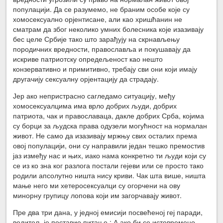
популацији. Да се разумемо, не браним особе које су
хомосексуално орјентисане, али као хришћанин не
сматрам да због неколико умних болесника које изазивају
бес целе Србије тако што зарађују на скрнављењу
породичних вредности, православља и покушавају да
искриве патриотску опредељеност као нешто
конзервативно и примитивно, требају сви они који имају
другачију сексуалну орјентацију да страдају.
Јер ако непристрасно сагледамо ситуацију, међу
хомосексуалцима има врло добрих људи, добрих
патриота, чак и православаца, дакле добрих Срба, којима
су борци за људска права одузели могућност на нормалан
живот. Не само да изазивају мржњу свих осталих према
овој популацији, они су направили један тешко премостив
јаз између нас и њих, иако нама конкретно ти људи који су
се из ко зна ког разлога постали гејеви или се просто тако
родили апсолутно ништа нису криви. Чак шта више, ништа
мање него ми хетеросексуалци су огорчени на ову
минорну групицу лопова који им загорчавају живот.
Пре два три дана, у једној емисији посвећеној геј паради,
водитељ је поставио питање : А ако би се истовремено