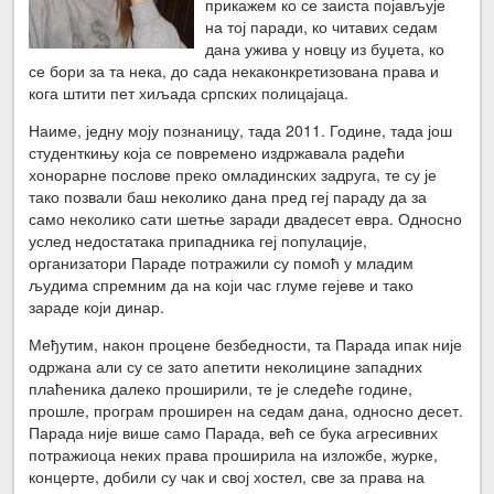
прикажем ко се заиста појављује
на тој паради, ко читавих седам
дана ужива у новцу из буџета, ко
се бори за та нека, до сада некаконкретизована права и
кога штити пет хиљада српских полицајаца.
Наиме, једну моју познаницу, тада 2011. Године, тада још
студенткињу која се повремено издржавала радећи
хонорарне послове преко омладинских задруга, те су је
тако позвали баш неколико дана пред геј параду да за
само неколико сати шетње заради двадесет евра. Односно
услед недостатака припадника геј популације,
организатори Параде потражили су помоћ у младим
људима спремним да на који час глуме гејеве и тако
зараде који динар.
Међутим, након процене безбедности, та Парада ипак није
одржана али су се зато апетити неколицине западних
плаћеника далеко проширили, те је следеће године,
прошле, програм проширен на седам дана, односно десет.
Парада није више само Парада, већ се бука агресивних
потражиоца неких права проширила на изложбе, журке,
концерте, добили су чак и свој хостел, све за права на