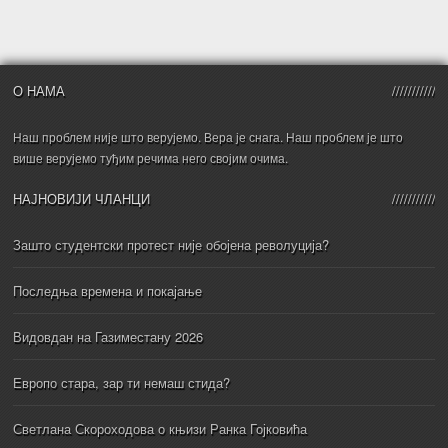
О НАМА
Наш проблем није што верујемо. Вера је снага. Наш проблем је што
више верујемо туђим речима него својим очима.
НАЈНОВИЈИ ЧЛАНЦИ
Зашто студентски протест није обојена револуција?
Последња времена и покајање
Видовдан на Газиместану 2026
Европо стара, зар ти немаш стида?
Светлана Скороходова о књизи Ранка Гојковића