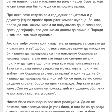
рачун наших права и наравно на рачун нашег буџета, који
је све тањи али битно је да се испоштују права.
Пре неко вече седела сам код једног пријатеља и у
друштву једног правог правцатог хомосексуалца. За кога,
право да вам кажем нисам ни посумњала да је склон овој
врсти девијације, све док нисмо дошли до приче о Паради
и тим фантомским правима.
Ако сте међу онима који имају геја за пријатеља свакако да
и сами знате већ добро познату њихову причу да никада не
би изашли да парадирају са тим наводним борцима за
њихова права, а ако немате онда сте сигурно имали
прилику да чујете од пријатеља који има пријатеља геја…
Тако се и сама лично уверих од момка који је прилично
згађен тим борцима за „његова права“ и који не да не би
изашао да парадира на улици већ би се прикључио оним
са друге стране, борцима против параде. Јер како и сам
каже „Они не да мени не помажу, већ ми одмажу, због њих
је мој живот као геја угрожен“.
Нисам била изненађена оваквом реакцијом. Да се не
лажемо, хомосексуалаца је увек било, и шта ће ко да ради
у своја четири зида мене савршено не занима, и баш