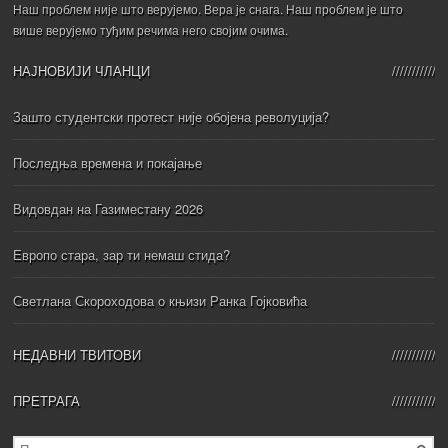
Наш проблем није што верујемо. Вера је снага. Наш проблем је што
више верујемо туђим речима него својим очима.
НАЈНОВИЈИ ЧЛАНЦИ
Зашто студентски протест није обојена револуција?
Последња времена и покајање
Видовдан на Газиместану 2026
Европо стара, зар ти немаш стида?
Светлана Скороходова о књизи Ранка Гојковића
НЕДАВНИ ТВИТОВИ
ПРЕТРАГА