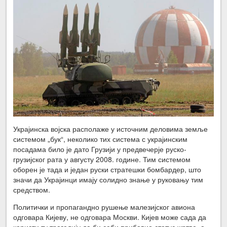
Украјинска војска располаже у источним деловима земље
системом „бук“, неколико тих система с украјинским
посадама било је дато Грузији у предвечерје руско-
грузијског рата у августу 2008. године. Тим системом
оборен је тада и један руски стратешки бомбардер, што
значи да Украјинци имају солидно знање у руковању тим
средством.
Политички и пропагандно рушење малезијског авиона
одговара Кијеву, не одговара Москви. Кијев може сада да
користи ту трагедију да би себи прибавио статус жртве, а