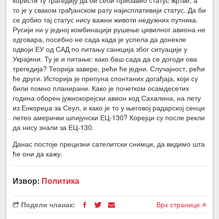
то је у сваком грађанском рату најисплативији статус. Да би
се добио тај статус нису важни животи недужних путника.
Русији ни у једној комбинацији рушење цивилног авиона не
одговара, посебно не сада када је успела да донекле
одвоји ЕУ од САД по питању санкција због ситуације у
Украјини. Ту је и питање: како баш сада да се догоди ова
трегедија? Теорија завере, рећи ће једни. Случајност, рећи
ће други. Историја је препуна спонтаних догађаја, који су
били помно планирани. Како је почетком осамдесетих
година оборен јужнокорејски авион код Сахалина, на лету
из Енкориџа за Сеул, и како је то у његовој радарској сенци
летео амерички шпијунски ЕЦ-130? Корејци су после рекли
да нису знали за ЕЦ-130.
Данас постоје прецизни сателитски снимци, да видимо шта
ће они да кажу.
Извор:
Политика
Подели чланак:
Врх странице