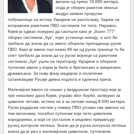
висини од преко 10.000 метара,
онда је оборен ракетом земља-
ваздух каквом проруски
побуњеници на истоку Украјине не располажу, барем не
исправним ракетним ПВО системом тог типа. Наравно,
Кијев је одмах пожурио да саопшти како је „боинг 777“
оборен системом „бук“, којег устаници немају, а што би
требало да значи да су авион оборили припадници руске
ПВО. Како је авион пао неких 60 км од руске границе то би
опет требало да значи да су руски војници са ракетним
системом „бук“ ушли на територију Украјине и оборили
путнички авион у којем је било и британских и америчких
држављана. За нову фазу медијске и политичке
сатанизације Русије дивна подлога и одлична прича.
Малезијски авион се нашао у ваздушном простору који је
пре неколико дана Кијев, управо због борби, затворио за
цивилне летове, истина не и за летове изнад 8.000 метара.
Руски радарски систем у оквиру ПВО уочава све авионе на
тим висинама, посебно путничке који лете цивилним
коридорима, а који се уосталом и редовно пријављују
руској контроли летења. Значи да је руска контрола летења
знала да је реч о малезијском цивилном, путничком,