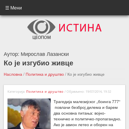
☰ Мени
Аутор:
Мирослав Лазански
Ко је изгубио живце
Насловна
/
Политика и друштво
/
Ко је изгубио живце
←Претходна вест
Следећа вест →
Категорија:
Политика и друштво
/
Објављено: 19/07/2014, 19:32
Трагедија малезијског „боинга 777“
повлачи безброј дилема и барем
два основна питања: војно-
техничко и политичко-пропагандно.
Ако је авион летео и оборен на