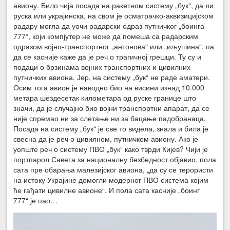
авиону. Било чија посада на ракетном систему „бук“, да ли
руска или украјинска, на свом је осматрачко-аквизицијском
радару могла да уочи радарски одраз путничког „боинга
777“, који компјутер не може да помеша са радарским
одразом војно-транспортног „антонова“ или „иљушина“, па
да се касније каже да је реч о трагичној грешци. Ту су и
подаци о брзинама војних транспортних и цивилних
путничких авиона. Јер, на систему „бук“ не раде аматери.
Осим тога авион је наводно био на висини изнад 10.000
метара шездесетак километара од руске границе што
значи, да је случајно био војни транспортни апарат, да се
није спремао ни за слетање ни за бацање падобранаца.
Посада на систему „бук“ је све то видела, знала и била је
свесна да је реч о цивилном, путничком авиону. Ако је
уопште реч о систему ПВО „бук“ како тврди Кијев? Чији је
портпарол Савета за националну безбедност објавио, пола
сата пре обарања малезијског авиона, „да су се терористи
на истоку Украјине домогли модерног ПВО система којим
ће гађати цивилне авионе“. И пола сата касније „боинг
777“ је пао…