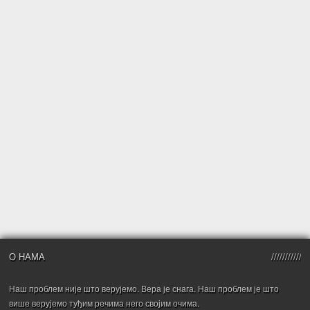
О НАМА
Наш проблем није што верујемо. Вера је снага. Наш проблем је што
више верујемо туђим речима него својим очима.