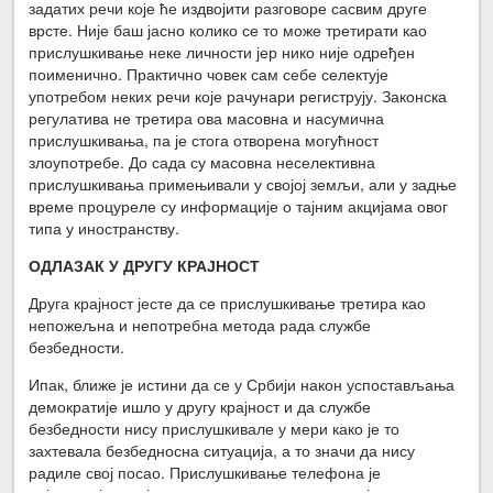
задатих речи које ће издвојити разговоре сасвим друге
врсте. Није баш јасно колико се то може третирати као
прислушкивање неке личности јер нико није одређен
поименично. Практично човек сам себе селектује
употребом неких речи које рачунари региструју. Законска
регулатива не третира ова масовна и насумична
прислушкивања, па је стога отворена могућност
злоупотребе. До сада су масовна неселективна
прислушкивања примењивали у својој земљи, али у задње
време процуреле су информације о тајним акцијама овог
типа у иностранству.
ОДЛАЗАК У ДРУГУ КРАЈНОСТ
Друга крајност јесте да се прислушкивање третира као
непожељна и непотребна метода рада службе
безбедности.
Ипак, ближе је истини да се у Србији након успостављања
демократије ишло у другу крајност и да службе
безбедности нису прислушкивале у мери како је то
захтевала безбедносна ситуација, а то значи да нису
радиле свој посао. Прислушкивање телефона је