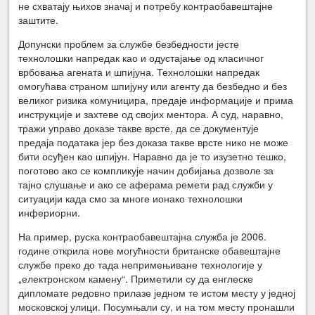
не схватају њихов значај и потребу контраобавештајне
заштите.
Допунски проблем за службе безбедности јесте
технолошки напредак као и одустајање од класичног
врбовања агената и шпијуна. Технолошки напредак
омогућава страном шпијуну или агенту да безбедно и без
великог ризика комуницира, предаје информације и прима
инструкције и захтеве од својих ментора. А суд, наравно,
тражи управо доказе такве врсте, да се документује
предаја података јер без доказа такве врсте нико не може
бити осуђен као шпијун. Наравно да је то изузетно тешко,
поготово ако се компликује начин добијања дозволе за
тајно слушање и ако се аферама ремети рад служби у
ситуацији када смо за многе ионако технолошки
инфериорни.
На пример, руска контраобавештајна служба је 2006.
године открила нове могућности британске обавештајне
службе преко до тада непримењиване технологије у
„електронском камену“. Приметили су да енглеске
дипломате редовно прилазе једном те истом месту у једној
московској улици. Посумњали су, и на том месту пронашли