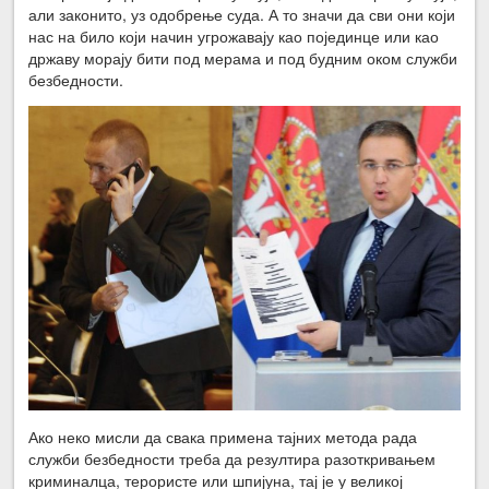
али законито, уз одобрење суда. А то значи да сви они који
нас на било који начин угрожавају као појединце или као
државу морају бити под мерама и под будним оком служби
безбедности.
Ако неко мисли да свака примена тајних метода рада
служби безбедности треба да резултира разоткривањем
криминалца, терористе или шпијуна, тај је у великој