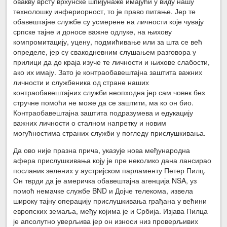
овакву врсту врхунске шпијунаже имајући у виду нашу
технолошку инфериорност, то је право питање. Јер те
обавештајне службе су усмерене на личности које чувају
српске тајне и доносе важне одлуке, на њихову
компромитацију, уцену, подмићивање или за шта се већ
определе, јер су свакодневним слушањем разговора у
прилици да до краја изуче те личности и њихове слабости,
ако их имају. Зато је контраобавештајна заштита важних
личности и службеника од стране наших
контраобавештајних служби неопходна јер сам човек без
стручне помоћи не може да се заштити, ма ко он био.
Контраобавештајна заштита подразумева и едукацију
важних личности о сталном напретку и новим
могућностима страних служби у погледу прислушкивања.
Да ово није празна прича, указује нова међународна
афера прислушкивања коју је пре неколико дана лансирао
посланик зелених у аустријском парламенту Петер Пилц.
Он тврди да је америчка обавештајна агенција NSA, уз
помоћ немачке службе BND и Дојче телекома, извела
широку тајну операцију прислушкивања грађана у већини
европских земаља, међу којима је и Србија. Изјава Пилца
је апсолутно уверљива јер он износи низ проверљивих