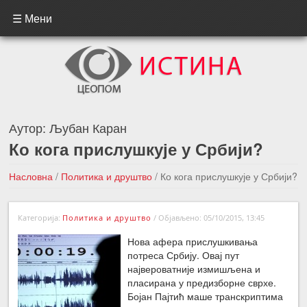
☰ Мени
Аутор:
Љубан Каран
Ко кога прислушкује у Србији?
Насловна
/
Политика и друштво
/
Ко кога прислушкује у Србији?
←Претходна вест
Следећа вест →
Категорија:
Политика и друштво
/
Објављено: 05/10/2015, 13:45
Нова афера прислушкивања
потреса Србију. Овај пут
највероватније измишљена и
пласирана у предизборне сврхе.
Бојан Пајтић маше транскриптима