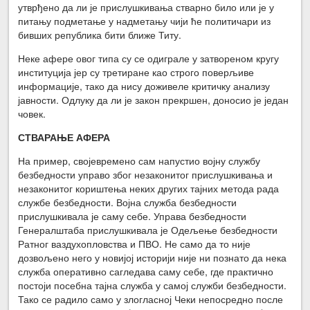
утврђено да ли је прислушкивања стварно било или је у
питању подметање у надметању чији ће политичари из
бивших република бити ближе Титу.
Неке афере овог типа су се одиграле у затвореном кругу
институција јер су третиране као строго поверљиве
информације, тако да нису доживеле критичку анализу
јавности. Одлуку да ли је закон прекршен, доносио је један
човек.
СТВАРАЊЕ АФЕРА
На пример, својевремено сам напустио војну службу
безбедности управо због незаконитог прислушкивања и
незаконитог кориштења неких других тајних метода рада
службе безбедности. Војна служба безбедности
прислушкивала је саму себе. Управа безбедности
Генералштаба прислушкивала је Одељење безбедности
Ратног ваздухопловства и ПВО. Не само да то није
дозвољено него у новијој историји није ни познато да нека
служба оперативно сагледава саму себе, где практично
постоји посебна тајна служба у самој служби безбедности.
Тако се радило само у злогласној Чеки непосредно после