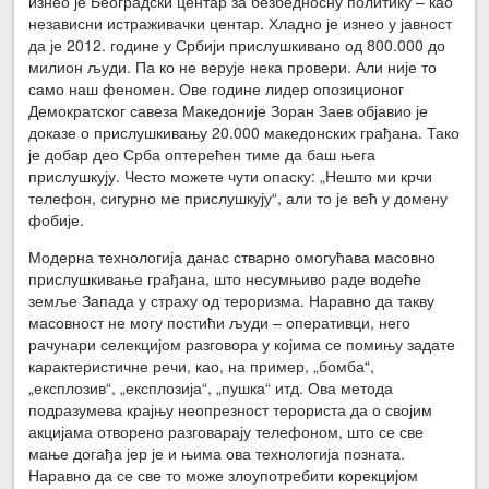
изнео је Београдски центар за безбедносну политику – као
независни истраживачки центар. Хладно је изнео у јавност
да је 2012. године у Србији прислушкивано од 800.000 до
милион људи. Па ко не верује нека провери. Али није то
само наш феномен. Ове године лидер опозиционог
Демократског савеза Македоније Зоран Заев објавио је
доказе о прислушкивању 20.000 македонских грађана. Тако
је добар део Срба оптерећен тиме да баш њега
прислушкују. Често можете чути опаску: „Нешто ми крчи
телефон, сигурно ме прислушкују“, али то је већ у домену
фобије.
Модерна технологија данас стварно омогућава масовно
прислушкивање грађана, што несумњиво раде водеће
земље Запада у страху од тероризма. Наравно да такву
масовност не могу постићи људи – оперативци, него
рачунари селекцијом разговора у којима се помињу задате
карактеристичне речи, као, на пример, „бомба“,
„експлозив“, „експлозија“, „пушка“ итд. Ова метода
подразумева крајњу неопрезност терориста да о својим
акцијама отворено разговарају телефоном, што се све
мање догађа јер је и њима ова технологија позната.
Наравно да се све то може злоупотребити корекцијом