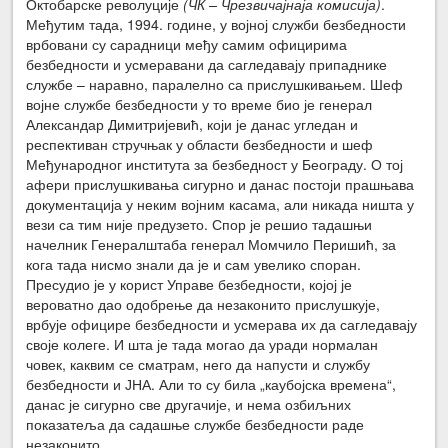
Октобарске револуције
(ЧК – Чрезвичајнаја комисија)
.
Међутим тада, 1994. године, у војној служби безбедности
врбовани су сарадници међу самим официрима
безбедности и усмеравани да сагледавају припаднике
службе – наравно, паралелно са прислушкивањем. Шеф
војне службе безбедности у то време био је генерал
Александар Димитријевић, који је данас угледан и
респективан стручњак у области безбедности и шеф
Међународног института за безбедност у Београду. О тој
афери прислушкивања сигурно и данас постоји прашњава
документација у неким војним касама, али никада ништа у
вези са тим није предузето. Спор је решио тадашњи
начелник Генералштаба генерал Момчило Перишић, за
кога тада нисмо знали да је и сам увелико споран.
Пресудио је у корист Управе безбедности, којој је
вероватно дао одобрење да незаконито прислушкује,
врбује официре безбедности и усмерава их да сагледавају
своје колеге. И шта је тада могао да уради нормалан
човек, каквим се сматрам, него да напусти и службу
безбедности и ЈНА. Али то су била „каубојска времена“,
данас је сигурно све другачије, и нема озбиљних
показатеља да садашње службе безбедности раде
незаконито.