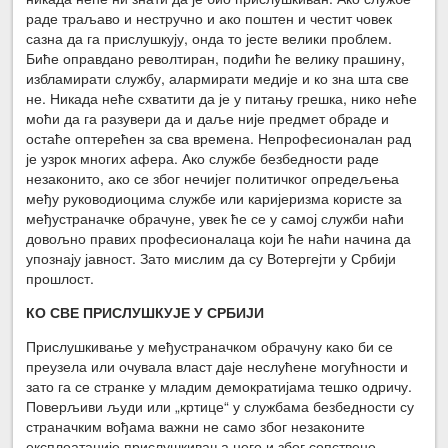
раде траљаво и нестручно и ако поштен и честит човек
сазна да га прислушкују, онда то јесте велики проблем.
Биће оправдано револтиран, подићи ће велику прашину,
избламирати службу, алармирати медије и ко зна шта све
не. Никада неће схватити да је у питању грешка, нико неће
моћи да га разувери да и даље није предмет обраде и
остаће оптерећен за сва времена. Непрофесионалан рад
је узрок многих афера. Ако службе безбедности раде
незаконито, ако се због нечијег политичког опредељења
међу руководиоцима службе или каријеризма користе за
међустраначке обрачуне, увек ће се у самој служби наћи
довољно правих професионалаца који ће наћи начина да
упознају јавност. Зато мислим да су Вотергејти у Србији
прошлост.
КО СВЕ ПРИСЛУШКУЈЕ У СРБИЈИ
Прислушкивање у међустраначком обрачуну како би се
преузела или очувала власт даје неслућене могућности и
зато га се странке у младим демократијама тешко одричу.
Поверљиви људи или „кртице“ у службама безбедности су
страначким вођама важни не само због незаконите
експлоатације прислушкивања него и због сопствене