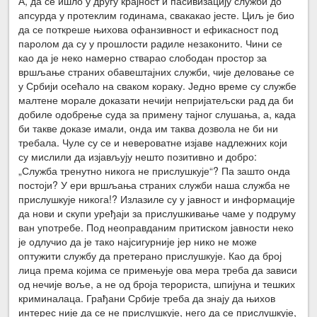
А, да се ишло у другу крајност и пасивизацију служби до
апсурда у протеклим годинама, свакакао јесте. Циљ је био
да се поткреше њихова офанзивност и ефикасност под
паролом да су у прошлости радиле незаконито. Чини се
као да је неко намерно стварао слободан простор за
вршљање страних обавештајних служби, чије деловање се
у Србији осећало на сваком кораку. Једно време су службе
малтене морале доказати нечији непријатељски рад да би
добиле одобрење суда за примену тајног слушања, а, када
би такве доказе имали, онда им таква дозвола не би ни
требала. Чуле су се и невероватне изјаве надлежних који
су мислили да изјављују нешто позитивно и добро:
„Служба тренутно никога не прислушкује“? Па зашто онда
постоји? У ери вршљања страних служби наша служба не
прислушкује никога!? Излазиле су у јавност и информације
да нови и скупи уређаји за прислушкивање чаме у подруму
ван употребе. Под неоправданим притиском јавности неко
је одлучио да је тако најсигурније јер нико не може
оптужити службу да претерано прислушкује. Као да број
лица према којима се примењује ова мера треба да зависи
од нечије воље, а не од броја терориста, шпијуна и тешких
криминалаца. Грађани Србије треба да знају да њихов
интерес није да се не прислушкује, него да се прислушкује,