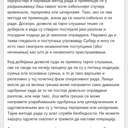
најпростији и најлакши метод рада и примењује се у
разјашњавању баш сваког иоле озбиљнијег случаја
криминала, тероризма или шпијунаже. Тако, ако се ова
метода не примењује, значи да се ништа озбиљно и не
ради. Доскоро, дозвола за тајно слушање тешко се
добијала и када су стварно постојали јаки разлози и
поуздани подаци да је законски оправдана. Наравно да и
таква гледишта и поступања угрожавају Србију и могу се
исто тако сматрати незаконитим поступцима (због
нечињења) као што је и незаконито прислушкивање.
Код добијања дозволе суда за примену тајног слушања,
све се своди на нечију процену да ли су у питању индиције,
сумња или основана сумња, а то је тако варљиво и
релативно у тој почетној фази оперативног рада. Лаици
мисле да се велика грешка може направити само давањем
одобрење када за то не постоје довољно оправдани
разлози, али није тако. Још већа грешка се може
направити ускраћивањем одобрења или цепидлачењем и
одуговлачењем ако су у питању тероризам или шпијунажа.
Тајне методе рада су алат служби безбедности. Не можете
хирургу одузети скалпел и тражити да настави операцију.