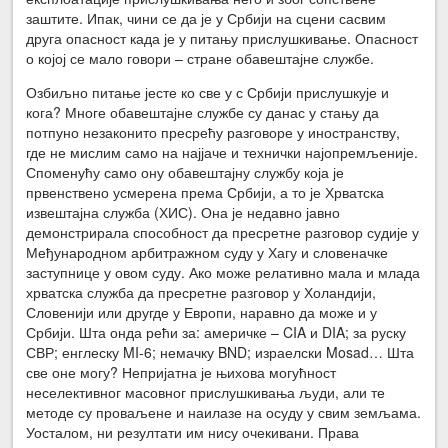
заштите. Ипак, чини се да је у Србији на сцени сасвим
друга опасност када је у питању прислушкивање. Опасност
о којој се мало говори – стране обавештајне службе.
Озбиљно питање јесте ко све у с Србији прислушкује и
кога? Многе обавештајне службе су данас у стању да
потпуно незаконито пресрећу разговоре у иностранству,
где не мислим само на најјаче и технички најопремљеније.
Споменућу само ону обавештајну службу која је
првенствено усмерена према Србији, а то је Хрватска
извештајна служба (ХИС). Она је недавно јавно
демонстрирала способност да пресретне разговор судије у
Међународном арбитражном суду у Хагу и словеначке
заступнице у овом суду. Ако може релативно мала и млада
хрватска служба да пресретне разговор у Холандији,
Словенији или другде у Европи, наравно да може и у
Србији. Шта онда рећи за: америчке – CIA и DIA; за руску
СВР; енглеску MI-6; немачку BND; израелски Mosad… Шта
све оне могу? Непријатна је њихова могућност
неселективног масовног прислушкивања људи, али те
методе су проваљене и наилазе на осуду у свим земљама.
Уосталом, ни резултати им нису очекивани. Права