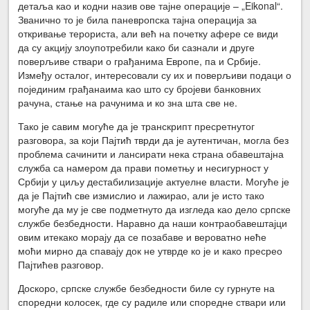
детаља као и кодни назив ове тајне операције – „Eikonal“.
Званично то је била паневропска тајна операција за
откривање терориста, али већ на почетку афере се види
да су акцију злоупотребили како би сазнали и друге
поверљиве ствари о грађанима Европе, па и Србије.
Између осталог, интересовали су их и поверљиви подаци о
појединим грађанаима као што су бројеви банковних
рачуна, стање на рачунима и ко зна шта све не.
Тако је савим могуће да је транскрипт пресретнутог
разговора, за који Пајтић тврди да је аутентичан, могла без
проблема сачинити и лансирати нека страна обавештајна
служба са намером да прави пометњу и несигурност у
Србији у циљу дестабилизације актуелне власти. Могуће је
да је Пајтић све измислио и лажирао, али је исто тако
могуће да му је све подметнуто да изгледа као дело српске
службе безбедности. Наравно да наши контраобавештајци
овим итекако морају да се позабаве и вероватно неће
моћи мирно да спавају док не утврде ко је и како пресрео
Пајтићев разговор.
Доскоро, српске службе безбедности биле су гурнуте на
споредни колосек, где су радиле или споредне ствари или