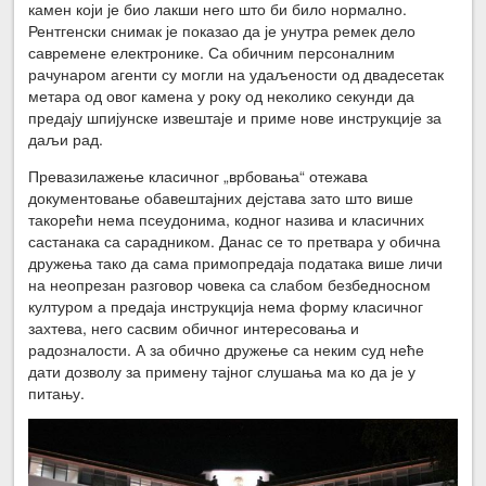
камен који је био лакши него што би било нормално.
Рентгенски снимак је показао да је унутра ремек дело
савремене електронике. Са обичним персоналним
рачунаром агенти су могли на удаљености од двадесетак
метара од овог камена у року од неколико секунди да
предају шпијунске извештаје и приме нове инструкције за
даљи рад.
Превазилажење класичног „врбовања“ отежава
документовање обавештајних дејстава зато што више
такорећи нема псеудонима, кодног назива и класичних
састанака са сарадником. Данас се то претвара у обична
дружења тако да сама примопредаја података више личи
на неопрезан разговор човека са слабом безбедносном
културом а предаја инструкција нема форму класичног
захтева, него сасвим обичног интересовања и
радозналости. А за обично дружење са неким суд неће
дати дозволу за примену тајног слушања ма ко да је у
питању.