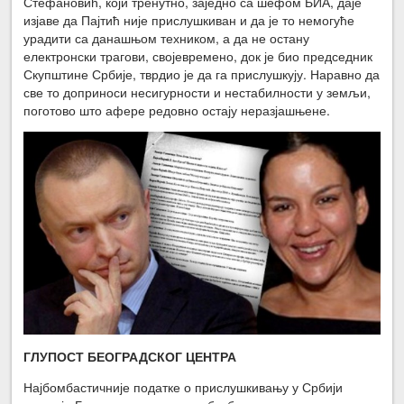
Стефановић, који тренутно, заједно са шефом БИА, даје
изјаве да Пајтић није прислушкиван и да је то немогуће
урадити са данашњом техником, а да не остану
електронски трагови, својевремено, док је био председник
Скупштине Србије, тврдио је да га прислушкују. Наравно да
све то доприноси несигурности и нестабилности у земљи,
поготово што афере редовно остају неразјашњене.
ГЛУПОСТ БЕОГРАДСКОГ ЦЕНТРА
Најбомбастичније податке о прислушкивању у Србији