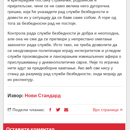
пријатељски, чини се не само велика него дугорочна
грешка, која ће уназадити рад служби безбедности и
довести их у ситуацију да се баве саме собом. А горе од
тога за безбедносни рад не постоји.
Контрола рада служби безбедности је добра и неопходна,
али она не сме да се претвори у непрестано ометање
законитог рада службе. Исто тако, не треба дозволити да
се неодговорни политичари играју интегритетом и угледом
служби производњом и лансирањем измишљених афера о
прислушкивању у дневнополитичке сврхе. Није то играчка
нити адут за предизборне кампање. Ако већ сви нису у
стању да разумеју рад служби безбедности, онда морају да
их респектују.
Извор:
Нови Стандард
Подели чланак:
Врх странице
Оставите коментар