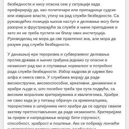
безбедности и нису опасна сем у ситуацији када
преферирају да, као политичари или припадници судске
или извршне власти, утичу на рад служби безбедности. Са
руководећих позиција њихов наступ и деловање могу бити
разорни и фрустрирајући за службе и њене припаднике и
зато их не треба пустити ни близу ових институција.
Руководилац не мора да све практично зна, али мора да
разуме рад служби безбедности.
У данашњој ери тероризма и субверзивног деловања
против држава и њених грађана једнако су опасни и
незаконит рад као и спутавање нормалног и потребног
рада служби безбедности. Избор кадрова је одувек био
алфа и омега свега. У службама морају да раде
високостручни, високоспособни, креативни, динамични и
храбри људи и, што посебно треба три пута подвући, са
високим моралним критеријумима и квалитетима. Храбри
не само када је у питању обрачун са криминалцима,
терористима и шпијунима него храбри да се одупру сваком
захтеву претпостављених да раде незаконито. Критеријуми
за пријем и напредовање морају бити стручност,
способност, храброст и поштење. Ако се побркају лончићи
и критеријуми постану страначки, родбински и