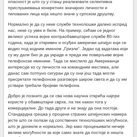
опасност је што су у стању реализовати селективна
прислушкивања конкретних значајних личности и
типованих лица која нешто значе у српском друштву.
Нормално је да су неке службе технолошки далеко испред
нас, неке су увек и биле. На пример, сећам се једног
великог успеха војне контраобавештајне службе 80-тих
година, када је откривен и осуђен амерички шпијун који се
водио под кодним именом „Гризли“. Један од задатака који
су му дали био је да украде и преда им поверљиве војне
телефонске именике. Тада се мислило да Американце
интересује ко су личности на командним местима, али
данас сам потпуно сигуран да су они још тада могли
пресретати телефонске разговоре широм света и да су им
уствари требали бројеви телефона.
Добро је познато да се сва нова научна открића најпре
користе у обавештајне сврхе, па тек након тога у
комерцијалне. До тада други и не знају да она постоје.
Стандардна грешка у процени страних шпијунских намера
јесте што се полази од сопствених технолошких могућноси,
што је донекле и нормално. Јер како процењивати нечије
велике могућности за које само знате да постоје и ништа