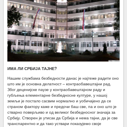
ИМА ЛИ СРБИЈА ТАЈНЕ?
Нашим службама безбедности данас је најтеже радити оно
што им је основна делатност – контраобавештајни рад.
Због деценијске паузе у контраобавештајном раду и
губљења елементарне безбедносне културе, у нашој
земљи је постало сасвим нормално и уобичајено да се
страном фактору каже и предочи баш све, па и оно што је
стварно поверљиво и од великог безбедносног значаја за
Србију. Створен је утисак да Србија и нема тајни, да је све
транспарентно и да тако уствари показујемо своје