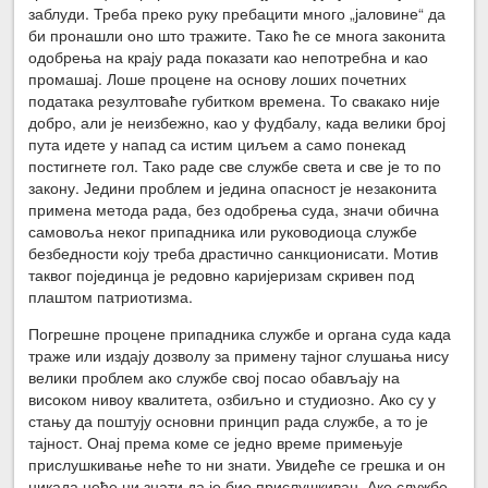
заблуди. Треба преко руку пребацити много „јаловине“ да
би пронашли оно што тражите. Тако ће се многа законита
одобрења на крају рада показати као непотребна и као
промашај. Лоше процене на основу лоших почетних
података резултоваће губитком времена. То свакако није
добро, али је неизбежно, као у фудбалу, када велики број
пута идете у напад са истим циљем а само понекад
постигнете гол. Тако раде све службе света и све је то по
закону. Једини проблем и једина опасност је незаконита
примена метода рада, без одобрења суда, значи обична
самовоља неког припадника или руководиоца службе
безбедности коју треба драстично санкционисати. Мотив
таквог појединца је редовно каријеризам скривен под
плаштом патриотизма.
Погрешне процене припадника службе и органа суда када
траже или издају дозволу за примену тајног слушања нису
велики проблем ако службе свој посао обављају на
високом нивоу квалитета, озбиљно и студиозно. Ако су у
стању да поштују основни принцип рада службе, а то је
тајност. Онај према коме се једно време примењује
прислушкивање неће то ни знати. Увидеће се грешка и он
никада неће ни знати да је био прислушкиван. Ако службе