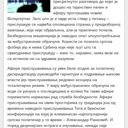
пресретнутог разговора до којег је
дошао на тајанствен начин и
аферу проглашава новим
Вотергејтом. Зато што је и овде иста ствар у питању –
прислушкује се највећа опозициона странка у предизборној
кампањи, која није објављена, али је практично почела.
Безбедносна машинерија је наводно опет злоупотребљена
за међустраначке обрачуне. Користи се позната српска
фобија јер и нема Србина који није љут што га
свакодневно прислушкују – иако то, наравно, нема везе ни
са истином ни са здравим разумом.
Афере прислушкивања су увек биле згодне за политичку
дискредитацију руководеће гарнитуре и подривање њихове
власти јер прислушкивање редовно асоцира на
тоталитарни режим. У жару међустраначког обрачуна не
води се рачуна о последицама и колико ће такве афере
пореметити нормалан рад служби безбедности. Афере
прислушкивања на овим просторима су традиција још од
времена наводног прислушкивања Тита и Брионске
конференције на којиј је елиминисан најпопуларнији
српски политичар у то време – Александар Ранковић. И
поред деценијских истрага и изучавања, никада није