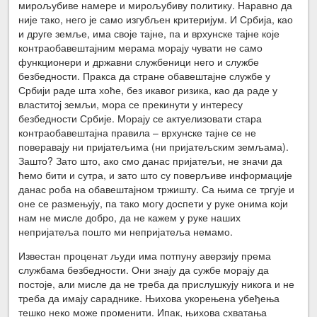
мирољубиве намере и мирољубиву политику. Наравно да
није тако, него је само изгубљен критеријум. И Србија, као
и друге земље, има своје тајне, па и врхунске тајне које
контраобавештајним мерама морају чувати не само
функционери и државни службеници него и службе
безбедности. Пракса да стране обавештајне службе у
Србији раде шта хоће, без икавог ризика, као да раде у
властитој земљи, мора се прекинути у интересу
безбедности Србије. Морају се актуелизовати стара
контраобавештајна правила – врхунске тајне се не
поверавају ни пријатељима (ни пријатељским земљама).
Зашто? Зато што, ако смо данас пријатељи, не значи да
ћемо бити и сутра, и зато што су поверљиве информације
данас роба на обавештајном тржишту. Са њима се тргује и
оне се размењују, па тако могу доспети у руке онима који
нам не мисле добро, да не кажем у руке наших
непријатеља пошто ми непријатеља немамо.
Известан проценат људи има потпуну аверзију према
службама безбедности. Они знају да сужбе морају да
постоје, али мисле да не треба да прислушкују никога и не
треба да имају сараднике. Њихова укорењена убеђења
тешко неко може променити. Ипак, њихова схватања