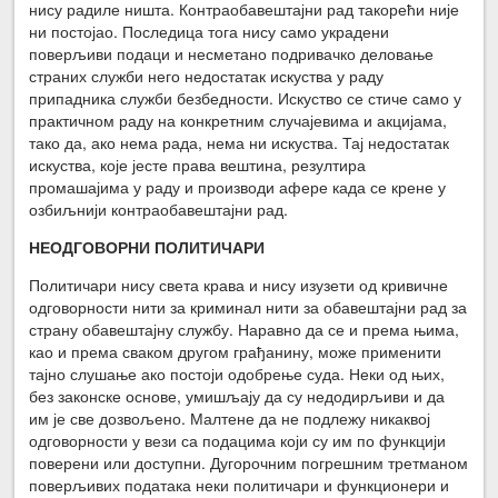
нису радиле ништа. Контраобавештајни рад такорећи није
ни постојао. Последица тога нису само украдени
поверљиви подаци и несметано подривачко деловање
страних служби него недостатак искуства у раду
припадника служби безбедности. Искуство се стиче само у
практичном раду на конкретним случајевима и акцијама,
тако да, ако нема рада, нема ни искуства. Тај недостатак
искуства, које јесте права вештина, резултира
промашајима у раду и производи афере када се крене у
озбиљнији контраобавештајни рад.
НЕОДГОВОРНИ ПОЛИТИЧАРИ
Политичари нису света крава и нису изузети од кривичне
одговорности нити за криминал нити за обавештајни рад за
страну обавештајну службу. Наравно да се и према њима,
као и према сваком другом грађанину, може применити
тајно слушање ако постоји одобрење суда. Неки од њих,
без законске основе, умишљају да су недодирљиви и да
им је све дозвољено. Малтене да не подлежу никаквој
одговорности у вези са подацима који су им по функцији
поверени или доступни. Дугорочним погрешним третманом
поверљивих података неки политичари и функционери и