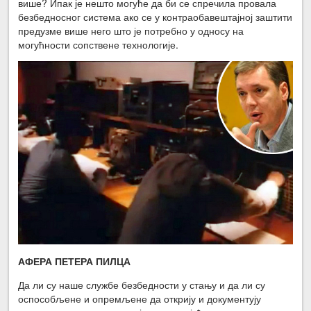
више? Ипак је нешто могуће да би се спречила провала
безбедносног система ако се у контраобавештајној заштити
предузме више него што је потребно у односу на
могућности сопствене технологије.
АФЕРА ПЕТЕРА ПИЛЦА
Да ли су наше службе безбедности у стању и да ли су
оспособљене и опремљене да открију и документују