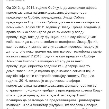
Од 2012. до 2014. године Србију је дрмало више афера
прислушкивања највиших државних функционера:
председника Србије, председника Владе Србије,
председника Скупштине Србије, да оне мање значајне не
помињемо. Током 2012. године у Влади Србије владала је
права паника због изјава да се личности у влади
прислушкују, тако да су функционери и службеници чак
избегавали да користе мобилне телефоне. Ивица Дачић,
као премијер и министар унутрашњих послова, тврдио је
да то што је неко тражио листинг његовог телефона указује
на исту ствар? У 2013. години је сам предсеник Србије
Томислав Николић активирао аферу да га неко
прислушкује. Директор владине канцеларије није то
демантовао него је изјавио да је заказао сегмент војне
службе који врши контраобавештајну заштиту. Прошле
године, 2014. поново је актуелизована афера
прислушкивања највиших државних функционера јер су
откривени прислушни уређаји у просторијама хотела Краун
плаза, где је председник владе Александар Вучић
планирао да разговара са представницима Трилатерарне
комисије. И сам министар унутрашњих послова Небојша