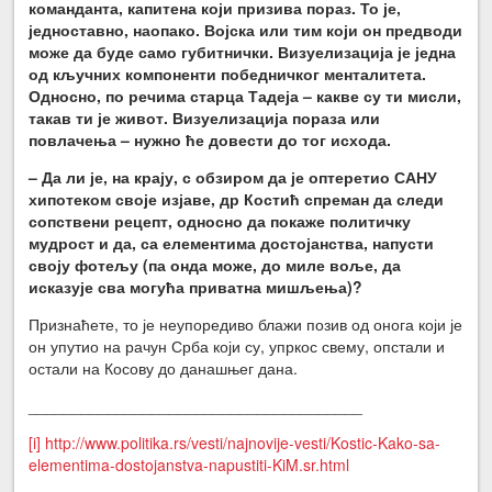
команданта, капитена који призива пораз. То је,
једноставно, наопако. Војска или тим који он предводи
може да буде само губитнички. Визуелизација је једна
од кључних компоненти победничког менталитета.
Односно, по речима старца Тадеја – какве су ти мисли,
такав ти је живот. Визуелизација пораза или
повлачења – нужно ће довести до тог исхода.
– Да ли је, на крају, с обзиром да је оптеретио САНУ
хипотеком своје изјаве, др Костић спреман да следи
сопствени рецепт, односно да покаже политичку
мудрост и да, са елементима достојанства, напусти
своју фотељу (па онда може, до миле воље, да
исказује сва могућа приватна мишљења)?
Признаћете, то је неупоредиво блажи позив од онога који је
он упутио на рачун Срба који су, упркос свему, опстали и
остали на Косову до данашњег дана.
______________________________________
[i]
http://www.politika.rs/vesti/najnovije-vesti/Kostic-Kako-sa-
elementima-dostojanstva-napustiti-KiM.sr.html