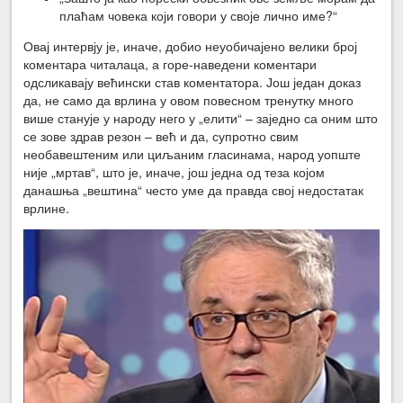
плаћам човека који говори у своје лично име?“
Овај интервју је, иначе, добио неуобичајено велики број
коментара читалаца, а горе-наведени коментари
одсликавају већински став коментатора. Још један доказ
да, не само да врлина у овом повесном тренутку много
више станује у народу него у „елити“ – заједно са оним што
се зове здрав резон – већ и да, супротно свим
необавештеним или циљаним гласинама, народ уопште
није „мртав“, што је, иначе, још једна од теза којом
данашња „вештина“ често уме да правда свој недостатак
врлине.