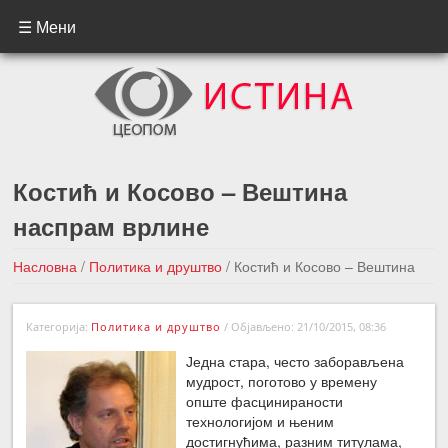
☰ Мени
Костић и Косово – Вештина
наспрам врлине
Насловна
/
Политика и друштво
/
Костић и Косово – Вештина
наспрам врлине
Категорија:
Политика и друштво
/
Објављено: 21/10/2015, 08:36
←Претходна вест
Следећа вест →
Једна стара, често заборављена
мудрост, поготово у времену
опште фасцинираности
технологијом и њеним
достигнућима, разним титулама,