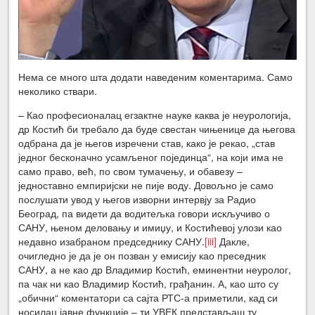
Нема се много шта додати наведеним коментарима. Само
неколико ствари.
– Као професионалац егзактне науке каква је неурологија,
др Костић би требало да буде свестан чињенице да његова
одбрана да је његов изречени став, како је рекао, „став
једног бесконачно усамљеног појединца“, на који има не
само право, већ, по свом тумачењу, и обавезу –
једноставно емпиријски не пије воду. Довољно је само
послушати увод у његов изворни интервју за Радио
Београд, па видети да водитељка говори искључиво о
САНУ, њеном деловању и имиџу, и Костићевој улози као
недавно изабраном председнику САНУ.
[iii]
Дакле,
очигледно је да је он позван у емисију као преседник
САНУ, а не као др Владимир Костић, еминентни неуролог,
па чак ни као Владимир Костић, грађанин. А, као што су
„обични“ коментатори са сајта РТС-а приметили, кад си
носилац јавне функције – ти УВЕК представљаш ту