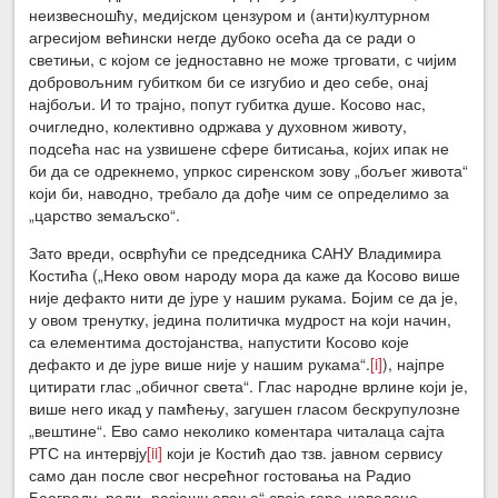
неизвесношћу, медијском цензуром и (анти)културном
агресијом већински негде дубоко осећа да се ради о
светињи, с којом се једноставно не може трговати, с чијим
добровољним губитком би се изгубио и део себе, онај
најбољи. И то трајно, попут губитка душе. Косово нас,
очигледно, колективно одржава у духовном животу,
подсећа нас на узвишене сфере битисања, којих ипак не
би да се одрекнемо, упркос сиренском зову „бољег живота“
који би, наводно, требало да дође чим се определимо за
„царство земаљско“.
Зато вреди, осврћући се председника САНУ Владимира
Костића („Неко овом народу мора да каже да Косово више
није дефакто нити де јуре у нашим рукама. Бојим се да је,
у овом тренутку, једина политичка мудрост на који начин,
са елементима достојанства, напустити Косово које
дефакто и де јуре више није у нашим рукама“.
[i]
), најпре
цитирати глас „обичног света“. Глас народне врлине који је,
више него икад у памћењу, загушен гласом бескрупулозне
„вештине“. Ево само неколико коментара читалаца сајта
РТС на интервју
[ii]
који је Костић дао тзв. јавном сервису
само дан после свог несрећног гостовања на Радио
Београду, ради „разјашњавања“ своје горе-наведене