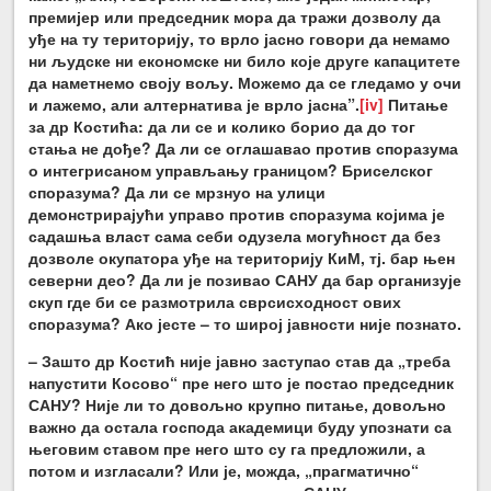
премијер или председник мора да тражи дозволу да
уђе на ту територију, то врло јасно говори да немамо
ни људске ни економске ни било које друге капацитете
да наметнемо своју вољу. Можемо да се гледамо у очи
и лажемо, али алтернатива је врло јасна”.
[iv]
Питање
за др Костића: да ли се и колико борио да до тог
стања не дође? Да ли се оглашавао против споразума
о интегрисаном управљању границом? Бриселског
споразума? Да ли се мрзнуо на улици
демонстрирајући управо против споразума којима је
садашња власт сама себи одузела могућност да без
дозволе окупатора уђе на територију КиМ, тј. бар њен
северни део? Да ли је позивао САНУ да бар организује
скуп где би се размотрила сврсисходност ових
споразума? Ако јесте – то широј јавности није познато.
– Зашто др Костић није јавно заступао став да „треба
напустити Косово“ пре него што је постао председник
САНУ? Није ли то довољно крупно питање, довољно
важно да остала господа академици буду упознати са
његовим ставом пре него што су га предложили, а
потом и изгласали? Или је, можда, „прагматично“