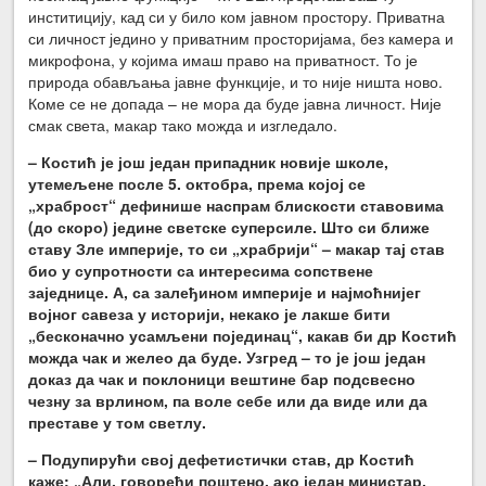
инститицију, кад си у било ком јавном простору. Приватна
си личност једино у приватним просторијама, без камера и
микрофона, у којима имаш право на приватност. То је
природа обављања јавне функције, и то није ништа ново.
Коме се не допада – не мора да буде јавна личност. Није
смак света, макар тако можда и изгледало.
– Костић је још један припадник новије школе,
утемељене после 5. октобра, према којој се
„храброст“ дефинише наспрам блискости ставовима
(до скоро) једине светске суперсиле. Што си ближе
ставу Зле империје, то си „храбрији“ – макар тај став
био у супротности са интересима сопствене
заједнице. А, са залеђином империје и најмоћнијег
војног савеза у историји, некако је лакше бити
„бесконачно усамљени појединац“, какав би др Костић
можда чак и желео да буде. Узгред – то је још један
доказ да чак и поклоници вештине бар подсвесно
чезну за врлином, па воле себе или да виде или да
преставе у том светлу.
– Подупирући свој дефетистички став, др Костић
каже: „Али, говорећи поштено, ако један министар,