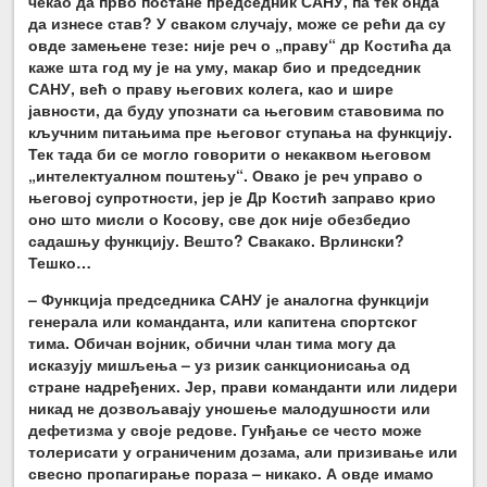
чекао да прво постане председник САНУ, па тек онда
да изнесе став? У сваком случају, може се рећи да су
овде замењене тезе: није реч о „праву“ др Костића да
каже шта год му је на уму, макар био и председник
САНУ, већ о праву његових колега, као и шире
јавности, да буду упознати са његовим ставовима по
кључним питањима пре његовог ступања на функцију.
Тек тада би се могло говорити о некаквом његовом
„интелектуалном поштењу“. Овако је реч управо о
његовој супротности, јер је Др Костић заправо крио
оно што мисли о Косову, све док није обезбедио
садашњу функцију. Вешто? Свакако. Врлински?
Тешко…
– Функција председника САНУ је аналогна функцији
генерала или команданта, или капитена спортског
тима. Обичан војник, обични члан тима могу да
исказују мишљења – уз ризик санкционисања од
стране надређених. Јер, прави команданти или лидери
никад не дозвољавају уношење малодушности или
дефетизма у своје редове. Гунђање се често може
толерисати у ограниченим дозама, али призивање или
свесно пропагирање пораза – никако. А овде имамо