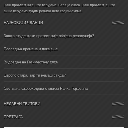
Наш проблем није што верујемо. Вера је снага. Наш проблем је што
више верујемо туђим речима него својим очима.
НАЈНОВИЈИ ЧЛАНЦИ
Зашто студентски протест није обојена револуција?
Последња времена и покајање
Видовдан на Газиместану 2026
Европо стара, зар ти немаш стида?
Светлана Скороходова о књизи Ранка Гојковића
НЕДАВНИ ТВИТОВИ
ПРЕТРАГА