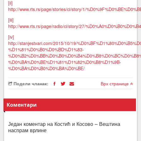
[ii]
http://www.rts.rs/page/stories/ci/story/1/%D0%
[iii]
http://www.rts.rs/page/radio/ci/story/27/%D0%A0%
[iv]
http://stanjestvari.com/2015/10/19/%D0%BF%D1%80%D
%D1%81%D0%B0%D0%BD%D1%83-
%D0%B2%D0%BB%D0%B0%D0%B4%D0%B8%D0%BC%D0%B8%
%D0%BA%D0%BE%D1%81%D1%82%D0%B8%D1%9B-
%D0%BA%D0%B0%D0%BA%D0%BE/
Подели чланак:
Врх странице
Коментари
Један коментар на Костић и Косово – Вештина
наспрам врлине