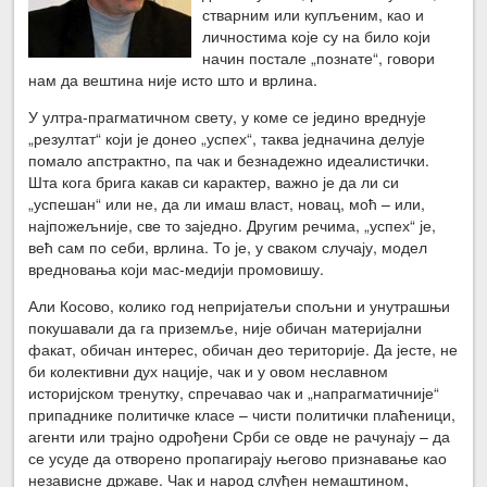
стварним или купљеним, као и
личностима које су на било који
начин постале „познате“, говори
нам да вештина није исто што и врлина.
У ултра-прагматичном свету, у коме се једино вреднује
„резултат“ који је донео „успех“, таква једначина делује
помало апстрактно, па чак и безнадежно идеалистички.
Шта кога брига какав си карактер, важно је да ли си
„успешан“ или не, да ли имаш власт, новац, моћ – или,
најпожељније, све то заједно. Другим речима, „успех“ је,
већ сам по себи, врлина. То је, у сваком случају, модел
вредновања који мас-медији промовишу.
Али Косово, колико год непријатељи спољни и унутрашњи
покушавали да га приземље, није обичан материјални
факат, обичан интерес, обичан део територије. Да јесте, не
би колективни дух нације, чак и у овом неславном
историјском тренутку, спречавао чак и „напрагматичније“
припаднике политичке класе – чисти политички плаћеници,
агенти или трајно одрођени Срби се овде не рачунају – да
се усуде да отворено пропагирају његово признавање као
независне државе. Чак и народ слуђен немаштином,