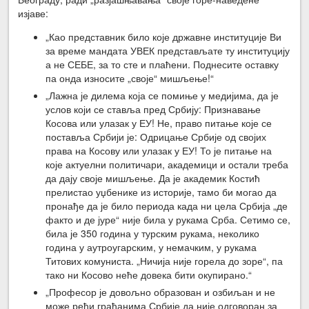
изјаве:
„Као представник било које државне институције Ви
за време мандата УВЕК представљате ту институцију
а не СЕБЕ, за то сте и плаћени. Поднесите оставку
па онда износите „своје“ мишљење!“
„Лажна је дилема која се помиње у медијима, да је
услов који се ставља пред Србију: Признавање
Косова или улазак у ЕУ! Не, право питање које се
поставља Србији је: Одрицање Србије од својих
права на Косову или улазак у ЕУ! То је питање на
које актуелни политичари, академици и остали треба
да дају своје мишљење. Да је академик Костић
прелистао уџбенике из историје, тамо би могао да
пронађе да је било периода када ни цела Србија „де
факто и де јуре“ није била у рукама Срба. Сетимо се,
била је 350 година у турским рукама, неколико
година у аутроугарским, у немачким, у рукама
Титових комуниста. „Ничија није горела до зоре“, па
тако ни Косово неће довека бити окупирано.“
„Професор је довољно образован и озбиљан и не
може рећи грађанима Србије да није одговоран за