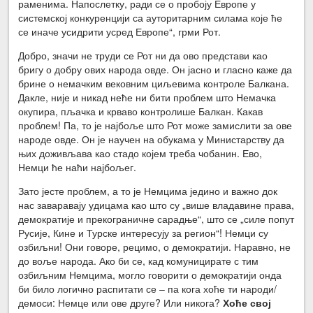
раменима. Напослетку, ради се о пробоју Европе у
системској конкуренцији са ауторитарним силама које ће
се иначе усидрити усред Европе“, грми Рот.
Добро, значи не труди се Рот ни да ово представи као
бригу о добру ових народа овде. Он јасно и гласно каже да
брине о немачким вековним циљевима контроле Балкана.
Дакле, није и никад неће ни бити проблем што Немачка
окупира, пљачка и крваво контролише Балкан. Какав
проблем! Па, то је најбоље што Рот може замислити за ове
народе овде. Он је научен на обукама у Министарству да
њих доживљава као стадо којем треба чобанин. Ево,
Немци ће наћи најбољег.
Зато јесте проблем, а то је Немцима једино и важно док
нас заваравају удицама као што су „више владавине права,
демократије и прекограничне сарадње“, што се „силе попут
Русије, Кине и Турске интересују за регион“! Немци су
озбиљни! Они говоре, рецимо, о демократији. Наравно, не
до воље народа. Ако би се, кад комуницирате с тим
озбиљним Немцима, могло говорити о демократији онда
би било логично распитати се – па кога хоће ти народи/
демоси: Немце или ове друге? Или никога?
Хоће свој