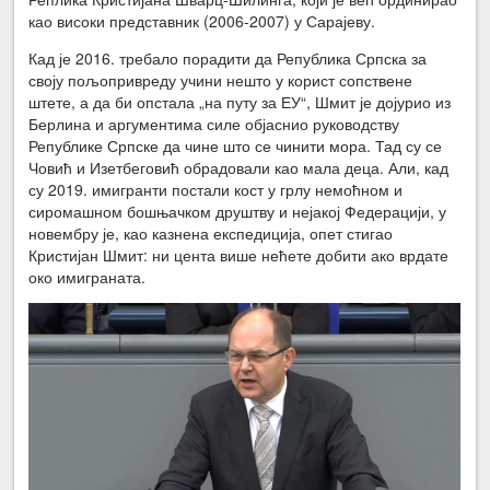
као високи представник (2006-2007) у Сарајеву.
Кад је 2016. требало порадити да Република Српска за
своју пољопривреду учини нешто у корист сопствене
штете, а да би опстала „на путу за ЕУ“, Шмит је дојурио из
Берлина и аргументима силе објаснио руководству
Републике Српске да чине што се чинити мора. Тад су се
Човић и Изетбеговић обрадовали као мала деца. Али, кад
су 2019. имигранти постали кост у грлу немоћном и
сиромашном бошњачком друштву и нејакој Федерацији, у
новембру је, као казнена експедиција, опет стигао
Кристијан Шмит: ни цента више нећете добити ако врдате
око имиграната.