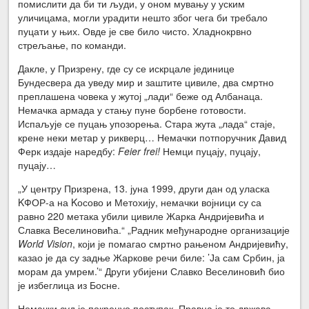
помислити да би ти људи, у оном мувању у уским
уличицама, могли урадити нешто због чега би требало
пуцати у њих. Овде је све било чисто. Хладнокрвно
стрељање, по команди.
Дакле, у Призрену, где су се искрцале јединице
Бундесвера да уведу мир и заштите цивиле, два смртно
преплашена човека у жутој „лади“ беже од Албанаца.
Немачка армада у стању пуне борбене готовости.
Испаљује се пуцањ упозорења. Стара жута „лада“ стаје,
крене неки метар у рикверц… Немачки потпоручник Давид
Ферк издаје наредбу:
Feier frei
!
Немци пуцају, пуцају,
пуцају…
„У центру Призрена, 13. јуна 1999, други дан од уласка
KФОР-а на Kосово и Метохију, немачки војници су са
равно 220 метака убили цивиле Жарка Андријевића и
Славка Веселиновића.“ „Радник међународне организације
World Vision
, који је помагао смртно рањеном Андријевићу,
казао је да су задње Жаркове речи биле: ’Ја сам Србин, ја
морам да умрем.’“ Други убијени Славко Веселиновић био
је избеглица из Босне.
Немачки суд је покренуо поступак. Правна је то држава.