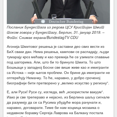
Посланик Бундестага из редова ЦСУ Кристијан Шмит
током говора у Бундестагу, Берлин, 31. јануар 2019. –
Фото: Снимак екрана/BundestagTV CDU
Агонија Шмитовог решења је саставни део свих вести из
БиХ сваки дан. Нема решења, кампови се распадају, људи
тумарају кроз мећаву и као премија ће се узимати спавање
под шаторима. Али, што би то бринуло Шмита. То што
Бошњаци у западној Босни све више живе као и имигранти
са Истока – није његов проблем. Он брине да имигранти не
оптерећују Немачку. То ће, наравно, у добро сроченој
биографији бити претворено у „велико искуство у региону“.
Е, али Руси! Руси су, изгледа, већ „искористили вакуум“.
Иако је све трепераво и нејасно, из Берлина шаљу сигнале
да разумеју да се са Русима убудуће мора рачунати и,
наравно, договарати. Тиме би нам коцкица мозаика о
недавном боравку Сергеја Лаврова на Балкану постала