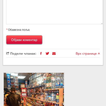
*
Обавезна поља
Подели чланак:
Врх странице