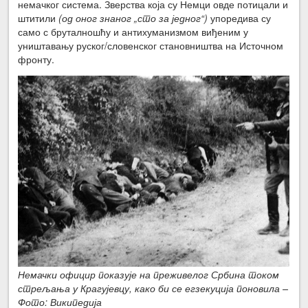
немачког система. Зверства која су Немци овде потицали и
штитили
(од оног знаног „сто за једног“)
упоредива су
само с бруталношћу и антихуманизмом виђеним у
уништавању руског/словенског становништва на Источном
фронту.
Немачки официр показује на преживелог Србина током
стрељања у Крагујевцу, како би се егзекуција поновила –
Фото: Википедија