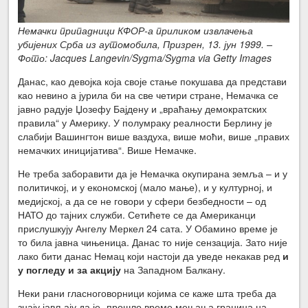
Немачки припадници КФОР-а приликом извлачења
убијених Срба из аутомобила, Призрен, 13. јун 1999. –
Фото: Jacques Langevin/Sygma/Sygma via Getty Images
Данас, као девојка која своје стање покушава да представи
као невино а јурила би на све четири стране, Немачка се
јавно радује Џозефу Бајдену и „враћању демократских
правила“ у Америку. У полумраку реалности Берлину је
слабији Вашингтон више ваздуха, више моћи, више „правих
немачких иницијатива“. Више Немачке.
Не треба заборавити да је Немачка окупирана земља – и у
политичкој, и у економској (мало мање), и у културној, и
медијској, а да се не говори у сфери безбедности – од
НАТО до тајних служби. Сетићете се да Американци
прислушкују Ангелу Меркел 24 сата. У Обамино време је
то била јавна чињеница. Данас то није сензација. Зато није
лако бити данас Немац који настоји да уведе некакав ред
и
у погледу и за акцију
на Западном Балкану.
Неки рани гласноговорници којима се каже шта треба да
знају јављају да је „прошло време мењања граница на