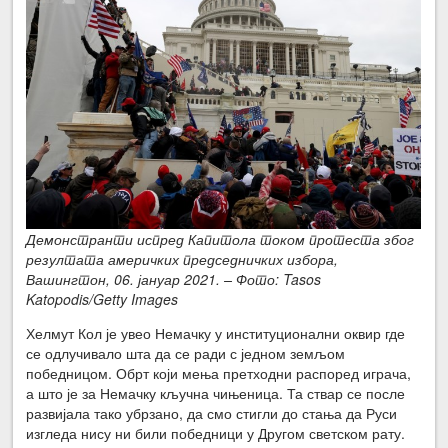
Демонстранти испред Капитола током протеста због
резултата америчких председничких избора,
Вашингтон, 06. јануар 2021. – Фото: Tasos
Katopodis/Getty Images
Хелмут Кол је увео Немачку у институционални оквир где
се одлучивало шта да се ради с једном земљом
победницом. Обрт који мења претходни распоред играча,
а што је за Немачку кључна чињеница. Та ствар се после
развијала тако убрзано, да смо стигли до стања да Руси
изгледа нису ни били победници у Другом светском рату.