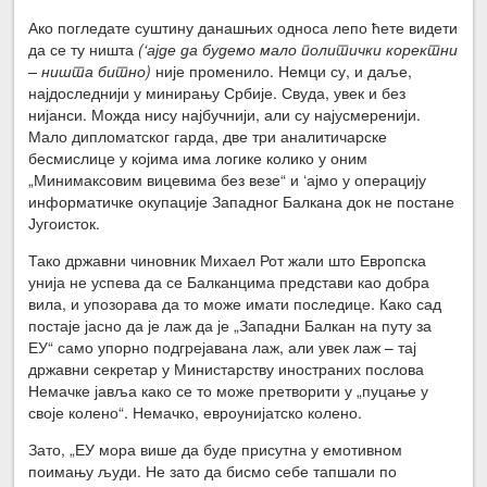
Ако погледате суштину данашњих односа лепо ћете видети
да се ту ништа
(‘ајде да будемо мало политички коректни
– ништа битно)
није променило. Немци су, и даље,
најдоследнији у минирању Србије. Свуда, увек и без
нијанси. Можда нису најбучнији, али су најусмеренији.
Мало дипломатског гарда, две три аналитичарске
бесмислице у којима има логике колико у оним
„Минимаксовим вицевима без везе“ и ‘ајмо у операцију
информатичке окупације Западног Балкана док не постане
Југоисток.
Тако државни чиновник Михаел Рот жали што Европска
унија не успева да се Балканцима представи као добра
вила, и упозорава да то може имати последице. Како сад
постаје јасно да је лаж да је „Западни Балкан на путу за
ЕУ“ само упорно подгрејавана лаж, али увек лаж – тај
државни секретар у Министарству иностраних послова
Немачке јавља како се то може претворити у „пуцање у
своје колено“. Немачко, евроунијатско колено.
Зато, „ЕУ мора више да буде присутна у емотивном
поимању људи. Не зато да бисмо себе тапшали по