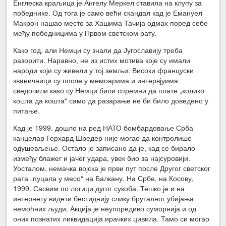
Енглеска краљица је Ангелу Меркел ставила на клупу за
победнике. Од тога је само већи скандал кад је Емануел
Макрон нашао место за Хашима Тачија одмах поред себе
међу победницима у Првом светском рату.
Како год, али Немци су знали да Југославију треба
разорити. Наравно, не из истих мотива које су имали
народи који су живели у тој земљи. Високи француски
званичници су после у мемоарима и интервјуима
сведочили како су Немци били спремни да плате „колико
кошта да кошта“ само да разарање не би било доведено у
питање.
Кад је 1999. дошло на ред НАТО бомбардовање Срба
канцелар Герхард Шредер није могао да контролише
одушевљење. Остало је записано да је, кад се бирало
између блажег и јачег удара, увек био за најсуровији.
Уосталом, немачка војска је први пут после Другог светског
рата „пуцала у месо“ на Балкану. На Србе, на Косову,
1999. Сасвим по логици дугог сукоба. Тешко је и на
интернету видети бестиднију слику бруталног убијања
немоћних људи. Акција је неупоредиво суморнија и од
оних познатих ликвидација ирачких цивила. Тамо си могао