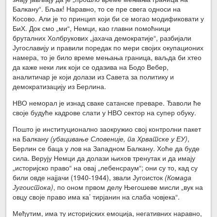
Балкану“. Бљак! Наравно, то се пре свега односи на
Косово. Али је то принцип који би се могао модификовати у
БиХ. Док смо „ми“, Немци, као главни помоћници
бруталних Холбрукових „јахача демократије“, разбијали
Југославију и правили поредак по мери својих окупационих
намера, то је било време мењања граница, ваљда би хтео
да каже неки лик који се одазива на Бодо Вебер,
аналитичар је који долази из Савета за политику и
демократизацију из Берлина.
НВО неморал је изнад сваке сатанске преваре. Ђаволи ће
своје будуће кадрове слати у НВО сектор на супер обуку.
Пошто је институционално заокружио свој контролни пакет
на Балкану
(убацивање Словеније, па Хрватске у ЕУ)
,
Берлин се баца у лов на Западном Балкану. Хоће да буде
сила. Верују Немци да долази њихов тренутак и да имају
„историјско право“ на овај „лебенсраум“; они су то, кад су
били овде најјачи (1940-1944), звали Југоисток
(Комада
Југоистока)
, по оном првом делу Његошеве мисли „вук на
овцу своје право има ка’ тирјанин на слаба човјека“.
Међутим, има ту историјских емоција, негативних наравно,