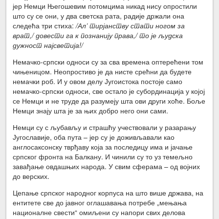
јер Немци Његошевим потомцима никад нису опростили
што су се они, у два светска рата, радије држали она
следећа три стиха:
/Ал’ тирјанству стати ногом за
врат,/ довести га к познанију права,/ то је људска
дужност најсветија!/
Немачко-српски односи су за сва времена оптерећени том
чињеницом. Неопростиво је да нисте срећни да будете
немачки роб. И у овом делу Југоистока постоје само
немачко-српски односи, све остало је субординација у којој
се Немци и не труде да разумеју шта ови други хоће. Боље
Немци знају шта је за њих добро него они сами.
Немци су с љубављу и страшћу учествовали у разарању
Југославије, оба пута – јер су је доживљавали као
англосаксонску тврђаву која за последицу има и јачање
српског фронта на Балкану. И чинили су то уз темељно
завађање овдашњих народа. У свим сферама – од војних
до верских.
Цепање српског народног корпуса на што више држава, на
ентитете све до јавног оглашавања потребе „мењања
националне свести“ омиљени су напори свих делова