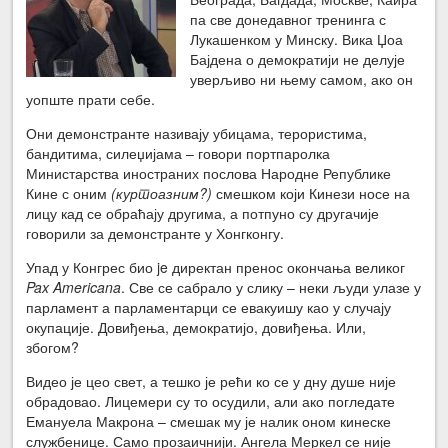
па све донедавног тренинга с
Лукашенком у Минску. Вика Џоа
Бајдена о демократији не делује
уверљиво ни њему самом, ако он
уопште прати себе.
Они демонстранте називају убицама, терористима,
бандитима, силеџијама – говори портпаролка
Министарства иностраних послова Народне Републике
Кине с оним
(куртоазним?)
смешком који Кинези носе на
лицу кад се обраћају другима, а потпуно су другачије
говорили за демонстранте у Хонгконгу.
Упад у Конгрес био je директан пренос окончања великог
Pax Americana
. Све се сабрало у слику – неки људи улазе у
парламент а парламентарци се евакуишу као у случају
окупације. Довиђења, демократијо, довиђења. Или,
збогом?
Видео је цео свет, а тешко је рећи ко се у дну душе није
обрадовао. Лицемери су то осудили, али ако погледате
Емануела Макрона – смешак му је налик оном кинеске
службенице. Само прозаичнији. Ангела Меркел се није