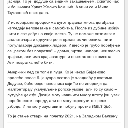
јаснија. То је, додуше са видним закашњењем, схватио чак
и бошњачки Хрват Жељко Комшић. А чини се и Мило
Ђукановић ових дана.
У историјским процесима дугог трајања многа догађања
изгледају неповезана и самобитна. После из дубине избију
нити и све дође на своје место. Ту не помаже оптимизам
аналитичара и одлучне речи државних чиновника, нити
полулагарије државних лидера. Извесно је грубо поређење
са „реком без повратка“ – драма, жртве, напори, неизвесно
трајање, али има крај авантуре и почетак новог живота.
Али повратка неће бити.
Амерички лед се топи и пуца. Ко је чекао Бајденово
пролеће после 6. јануара осетио је хладноћу у костима.
Додуше, биће овде чиновника који ће по инерцији да
малтретирају укалупљене ропске умове, али то су само –
путујуће
дахије
. Дахије могу начинити многу штету још увек
поробљеном народу, али не могу окренути ток реке
узбрдо. И не могу зауставити побуну против
status quo
.
То је стање ствари на почетку 2021. на Западном Балкану.