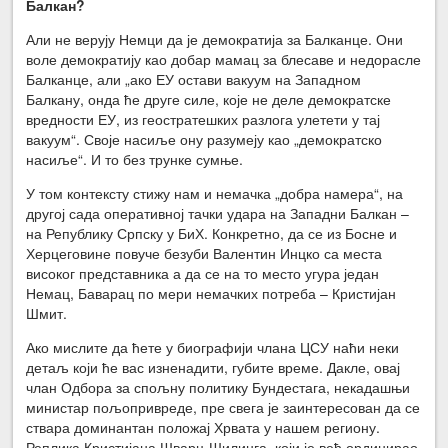
Балкан?
Али не верују Немци да је демократија за Балканце. Они
воле демократију као добар мамац за блесаве и недорасле
Балканце, али „ако ЕУ остави вакуум на Западном
Балкану, онда ће друге силе, које не деле демократске
вредности ЕУ, из геостратешких разлога улетети у тај
вакуум“. Своје насиље ону разумеју као „демократско
насиље“. И то без трунке сумње.
У том контексту стижу нам и немачка „добра намера“, на
другој сада оперативној тачки удара на Западни Балкан –
на Републику Српску у БиХ. Конкретно, да се из Босне и
Херцеговине повуче безуби Валентин Инцко са места
високог представника а да се на то место угура један
Немац, Баварац по мери немачких потреба – Кристијан
Шмит.
Ако мислите да ћете у биографији члана ЦСУ наћи неки
детаљ који ће вас изненадити, губите време. Дакле, овај
члан Одбора за спољну политику Бундестага, некадашњи
министар пољопривреде, пре свега је заинтересован да се
ствара доминантан положај Хрвата у нашем региону.
Реплика Кристијана Шварц-Шилинга, који је већ ординирао