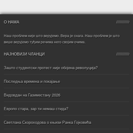
О НАМА
Наш проблем није што верујемо. Вера је снага. Наш проблем је што
више верујемо туђим речима него својим очима.
НАЈНОВИЈИ ЧЛАНЦИ
Зашто студентски протест није обојена револуција?
Последња времена и покајање
Видовдан на Газиместану 2026
Европо стара, зар ти немаш стида?
Светлана Скороходова о књизи Ранка Гојковића