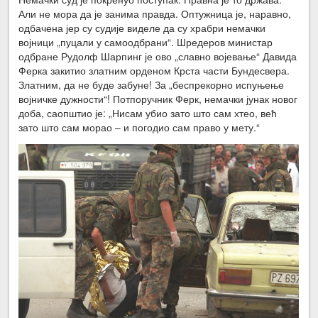
Али не мора да је занима правда. Оптужница је, наравно,
одбачена јер су судије виделе да су храбри немачки
војници „пуцали у самоодбрани“. Шредеров министар
одбране Рудолф Шарпинг је ово „славно војевање“ Давида
Ферка закитио златним орденом Крста части Бундесвера.
Златним, да не буде забуне! За „беспрекорно испуњење
војничке дужности“! Потпоручник Ферк, немачки јунак новог
доба, саопштио је: „Нисам убио зато што сам хтео, већ
зато што сам морао – и погодио сам право у мету.“