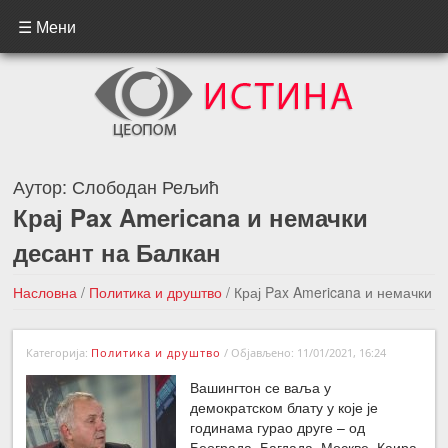
☰ Мени
Аутор:
Слободан Рељић
Крај Pax Americana и немачки
десант на Балкан
Насловна
/
Политика и друштво
/
Крај Pax Americana и немачки
десант на Балкан
Категорија:
Политика и друштво
/
Објављено: 11/01/2021, 16:24
←Претходна вест
Следећа вест →
Вашингтон се ваља у
демократском блату у које је
годинама гурао друге – од
Београда, Багдада, Москве, Каира