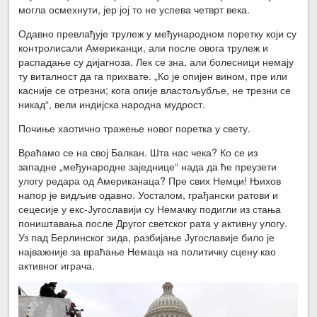
могла осмехнути, јер јој то не успева четврт века.
Одавно превлађује трулеж у међународном поретку који су
контролисали Американци, али после овога трулеж и
распадање су дијагноза. Лек се зна, али болесници немају
ту виталност да га прихвате. „Ко је опијен вином, пре или
касније се отрезни; кога опије властољубље, не трезни се
никад“, вели индијска народна мудрост.
Почиње хаотично тражење новог поретка у свету.
Враћамо се на свој Балкан. Шта нас чека? Ко се из
западне „међународне заједнице“ нада да ће преузети
улогу редара од Американаца? Пре свих Немци! Њихов
напор је видљив одавно. Уосталом, грађански ратови и
сецесије у екс-Југославији су Немачку подигли из стања
поништавања после Другог светског рата у активну улогу.
Уз пад Берлинског зида, разбијање Југославије било је
најважније за враћање Немаца на политичку сцену као
активног играча.