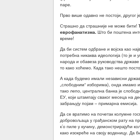
паре.
Прво више одавно не постоји, другог ј
Страшно да страшније не може бити!
еврофанатизма.
Што би поштена инте
време!
Да би систем одбране и војска као на
потребна никаква идеологија (то је и
народа и обавеза руководства државе 
то како хоћемо. Када тако нешто посто
А када будемо имали независни државн
„слободним“ изборима), онда имамо и 
тако лепо, централна банка је слобод
ЕУ, који штампају сваког месеца на де
забрањују појам – примарна емисија.
Да се вратимо на почетак колумне го
добровољаца у грађанском рату на про
к’о пиле у кучину, демонстрирајући ко
како изокреће на своју воденицу. Да б