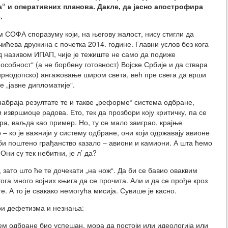
а“ и оперативних планова. Дакле, да јасно апострофира
.
м СОФА споразуму који, на његову жалост, нису стигли да
чићева дружина с почетка 2014. године. Главни услов без кога
д називом ИПАП, чије је тежиште не само да подиже
пособност“ (а не борбену готовност) Војске Србије и да ствара
ирнодопско) ангажовање широм света, већ пре свега да врши
е „јавне дипломатије“.
абраја резултате те и такве „реформе“ система одбране,
 извршиоце радова. Ето, тек да прозбори коју критичку, па се
а, ваљда као пример. Но, ту се мало заиграо, крајње
– ко је важнији у систему одбране, они који одржавају авионе
би поштено грађанство казало – авиони и камиони. А шта ћемо
ни су тек небитни, је л’ да?
, зато што ће те дочекати „на нож“. Да би се бавио оваквим
а много војних књига да се прочита. Али и да се прође кроз
е. А то је свакако немогућа мисија. Сувише је касно.
ри дефетизма и незнања:
тем одбране био успешан, мора да постоји или идеологија или