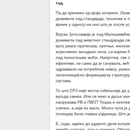
тад.
Па да кренемо од краја колумне.
Лаза
доживела пад стандарда, техничке и 
време у односу на оно што је после у
Војска Југославије је под Милошевић
доживела пад животног стандарада сво
кроз ужасе притисака, претњи, економ
агресивних западних сила, са којима 
пад технолошке моћи. Напротив, све о
ефективи, не само да је сачувала, ве
одржавала на потребном нивоу, ремонт
организацијско-ф
ормацијску структуру 
састава.
То што СРЈ није могла озбиљније да ул
ваљда свима. Или се неко и даље зано
наоружава РВ и ПВО? Тешка и неопев
слични, а није их мало. Много пута је
полиција била главна узданица. Што ј
Е, сада, идемо до ударног дела колумне
између осталог, она и срочена. Обра