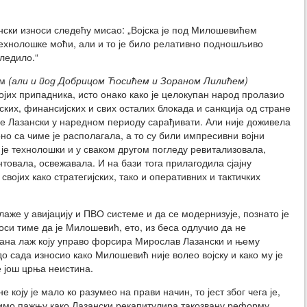
нски износи следећу мисао:
„Војска је под Милошевићем
технолошке моћи, али и то је било релативно подношљиво
следило.“
ем
(али и под Добрицом Ћосићем и Зораном Лилићем)
јих припадника, исто онако како је целокупан народ пролазио
ских, финансијских и свих осталих блокада и санкција од стране
ће Лазански у наредном периоду сарађивати. Али није доживела
но са чиме је располагала, а то су били импресивни војни
ћ је технолошки и у сваком другом погледу ревитализовала,
овала, освежавала. И на бази тога прилагодила сјајну
својих како стратегијских, тако и оперативних и тактичких
аже у авијацију и ПВО системе и да се модернизује, познато је
си тиме да је Милошевић, ето, из беса одлучио да не
ана лаж коју управо форсира Мирослав Лазански и њему
 до сада износио како Милошевић није волео војску и како му је
е још црња неистина.
 коју је мало ко разумео на прави начин, то јест због чега је,
тимо пажњу како Лазански рекапитулира такозвану реформу