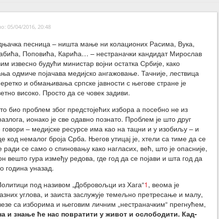
: 05/04/2016, 20:48
њачка песница – ништа мање ни колационих Расима, Вука,
абића, Поповића, Карића… – нестраначки кандидат Мирослав
вим извесно будући министар војни остатка Србије, како
ња одмиче појачава медијско ангажовање. Тачније, лествица
еретко и обмањивања српске јавности с његове стране је
етно високо. Просто да се човек задиви.
 то био проблем због предстојећих избора а посебно не из
разлога, ионако је све одавно познато. Проблем је што друг
 говори – медијске ресурсе има као на тацни и у изобиљу – и
 код немалог броја Срба. Његов утицај је, хтели са тиме да се
 ради се само о спиновању како нагласих, већ, што је опасније,
н вешто гура између редова, где год да се појави и шта год да
о година уназад.
Политици
под називом „
Добровољци из Хага“
1
, веома је
азних углова, и заиста заслужује темељно претресање и малу,
везе са изборима и његовим личним „нестраначким“ прегнућем,
а и знање ће нас повратити у живот и ослободити. Кад-