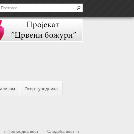
бализам
Осврт уредника
←Претходна вест
Следећа вест →