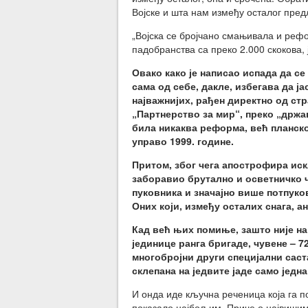
Војске и шта нам између осталог пред
„Војска се бројчано смањивала и рефо
падобранства са преко 2.000 скокова
Овако како је написао испада да се
сама од себе, дакле, избегава да ја
најважнијих, рађен директно од ст
„Партнерство за мир“, преко „држа
била никаква реформа, већ планско
управо 1999. године.
Притом, због чега апострофира иск
заборавио брутално и осветничко ч
пуковника и значајно више потпуков
Оних који, између осталих снага, а
Кад већ њих помиње, зашто није на
јединице ранга бригаде, чувене – 7
многобројни други специјални саста
склепана на једвите јаде само једн
И онда иде кључна реченица која га 
показало најбољим. Приче о највишим