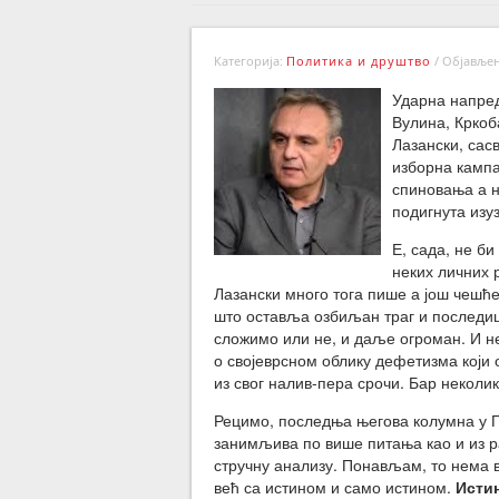
Категорија:
Политика и друштво
/
Објављено
Ударна напред
Вулина, Кркоб
Лазански, сас
изборна кампа
спиновања а н
подигнута изуз
Е, сада, не би
неких личних 
Лазански много тога пише а још чешће
што оставља озбиљан траг и последице
сложимо или не, и даље огроман. И не
о својеврсном облику дефетизма који о
из свог налив-пера срочи. Бар неколик
Рецимо, последња његова колумна у
занимљива по више питања као и из р
стручну анализу. Понављам, то нема 
већ са истином и само истином.
Истин