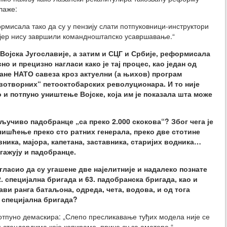
лаже:
рмисала тако да су у пензију слати потпуковници-инс
труктори
, јер нису завршили командноштапско усавршавање.“
 Војска Југославије, а затим и СЦГ и Србије, реформисала
сно и прецизно нагласи како је тај процес, као један од
ране НАТО савеза кроз актуелни (а њихов) програм
вотворних“ петооктобарских револуционара. И то није
 и потпуно уништење Војске, која им је показала шта може
ључиво падобранце „са преко 2.000 скокова“? Због чега је
ишћење преко сто ратних генерала, преко две стотине
ника, мајора, капетана, заставника, старијих водника…
нгажују и падобранце.
гласио да су угашене две најелитније и надалеко познате
2. специјална бригада и 63. падобранска бригада, као и
ви ранга батаљона, одреда, чета, водова, и од тога
а специјална бригада?
потпуно демаскира:
„Слепо пресликавање туђих модела није се
 стандардима које копирамо, приче су за аматере.“