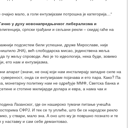
е очајно мало, а голи ентузијазам потрошна је категорија…“
Тачно у духу новонапредњачког либерализма и
лигенција, српски грађани и сељани рекли – скидај гаће на
јважнији подсистем били успешни, друже Мирославе, није
 уништило ЈНА), већ слободарска мисао, јединствена жеља
да ту жељу спроводи. Ако је то идеологија, нека буде, зовимо
ји, ето нам и ентузијазма.
и апарат (значи, не онај који нам инсталирају западне силе на
сувереност, онда се ентузијазам појачава и ето пара. Како? Па
на, монетарну политику нам не одређује ММФ, Светска банка и
сетине и стотине милијарди долара и евра, а нама чак и
сподина Лазанског, где он нашироко тумачи питање учешћа
сторима СФРЈ. И тек се ту уплиће, што би се народски рекло
лико, у ствари, мало зна. А оно што му је површно познато и те
и у наставку и сам себе демантовао.