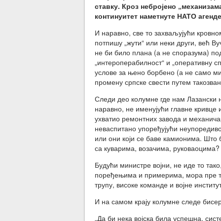
ставку. Кроз небројено „механизам
континуитет наметнуте НАТО агенде
И наравно, све то захваљујући кровно
потпишу „жути“ или неки други, већ Ву
не би било плана (а не споразума) по
„интероперабилно
ст“ и „оперативну с
услове за њено борбено (а не само м
промену српске свести путем такозван
Следи део колумне где нам Лазански н
наравно, не именујући главне кривце и
ухватио ремонтних завода и механичар
неваспитано упоређујући неупоредиво 
или они који се баве камионима. Што 
са куварима, возачима, руковаоцима? О
Будући министре војни, не иде то тако
поређењима и примерима, мора пре тог
трупу, високе команде и војне институт
И на самом крају колумне следе бисе
„Да би нека војска била успешна, сис