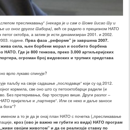
 „слепом пресликавању“
(некада је и сам о томе писао ту и
ље из оног другог табора)
, већ се радило о прецизном НАТО
 петог октобра, а затим је исти динамизиран 2001. и 2002.
2003. године.
Прва фаза „реформе“ је завршена 2007.
а жива сила, њен борбени морал и особито борбена
ио НАТО. Где је 800 тенкова, преко 3.000 артиљеријских
портера, огроман број видовских и трупних средстава
сно врло лукаво спинује?
сује паљбу на своје садашње „послодавце“ који су од 2012.
војног кормила, све оно што су петооктобарци радили (и
во. Без претеривања, бар троструко више. Други разлог –
НАТО пријатеље и „партнере“. Или се неко и даље заноси
а бога“?
 именом а то је да је онај план НАТО с почетка („пресликавање
пације,
кроз (ово је важно не губити из вида) НАТО програм
 „живи својим животом“ и да се реализује ставку по