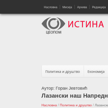
Насловна
Мисија
Архива
Редакција
Политика и друштво
Економија
Аутор:
Горан Јевтовић
Лазански наш Напред
Насловна
/
Политика и друштво
/
Лазанск