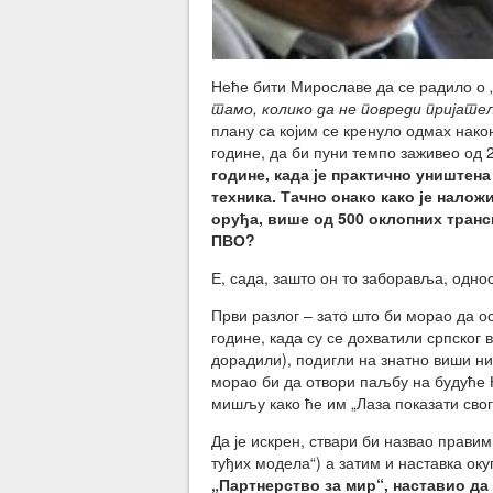
Неће бити Мирославе да се радило о
тамо, колико да не повреди пријате
плану са којим се кренуло одмах након
године, да би пуни темпо заживео од 
године, када је практично уништен
техника. Тачно онако како је налож
оруђа, више од 500 оклопних транс
ПВО?
Е, сада, зашто он то заборавља, одно
Први разлог – зато што би морао да о
године, када су се дохватили српског 
дорадили), подигли на знатно виши ни
морао би да отвори паљбу на будуће 
мишљу како ће им „Лаза показати свог
Да је искрен, ствари би назвао правим
туђих модела“) а затим и наставка оку
„Партнерство за мир“, наставио да