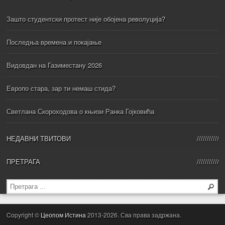
Зашто студентски протест није обојена револуција?
Последња времена и покајање
Видовдан на Газиместану 2026
Европо стара, зар ти немаш стида?
Светлана Скороходова о књизи Ранка Гојковића
НЕДАВНИ ТВИТОВИ
ПРЕТРАГА
Copyright ©
Цеопом Истина
2013-2026. Сва права задржана.