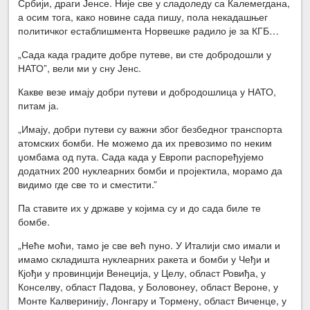
Србији, драги Јенсе. Није све у сладоледу са Калемегдана,
а осим тога, како новине сада пишу, пола некадашњег
политичког естаблишмента Норвешке радило је за КГБ…
„Сада када градите добре путеве, ви сте добродошли у
НАТО”, вели ми у сну Јенс.
Какве везе имају добри путеви и добродошлица у НАТО,
питам ја.
„Имају, добри путеви су важни због безбедног транспорта
атомских бомби. Не можемо да их превозимо по неким
џомбама од пута. Сада када у Европи распоређујемо
додатних 200 нуклеарних бомби и пројектила, морамо да
видимо где све то и сместити.”
Па ставите их у државе у којима су и до сада биле те
бомбе.
„Неће моћи, тамо је све већ пуно. У Италији смо имали и
имамо складишта нуклеарних ракета и бомби у Чеђи и
Кјођи у провинцији Венеција, у Целу, област Ровиђа, у
Конселву, област Падова, у Боловонеу, област Вероне, у
Монте Калверинију, Лонгару и Тормену, област Виченце, у