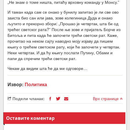
„Не знам о томе ништа, питаћу врховну команду у Монсу.”
И таман када сам се онако у бунилу запитао је ли све ово
заиста био сан или јава, зове колегиница Дуда и онако
љутито и прекорно збори: „Прошао је четвртак, шта би од
трећег светског рата?” После ње зове и пријатељ Борче из
Битоља и пита када ће започети трећи светски рат. Каже,
прочитао на неком сајту наводно моју изјаву да пишем
књигу о трећем светском рату, који ће започети у четвртак.
Неки четвртак. И да ћу књигу послати Путину, Обами и
папи да спречим трећи светски рат.
Чекам да видим шта ће да ми одговоре…
Извор:
Политика
Подели чланак:
Врх странице
Оставите коментар