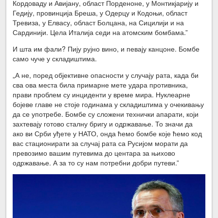
Кордоваду и Авијану, област Порденоне, у Монтикјарију и
Гедију, провинција Бреша, у Одерцу и Кодоњи, област
Тревиза, у Елвасу, област Болцана, на Сицилији и на
Сардинији. Цела Италија седи на атомским бомбама.”
И шта им фали? Пију рујно вино, и певају канцоне. Бомбе
само чуче у складиштима.
„А не, поред објективне опасности у случају рата, када би
сва ова места била примарне мете удара противника,
прави проблем су инциденти у време мира. Нуклеарне
бојеве главе не стоје годинама у складиштима у очекивању
да се употребе. Бомбе су сложени технички апарати, који
захтевају готово сталну бригу и одржавање. То значи да
ако ви Срби уђете у НАТО, онда ћемо бомбе које ћемо код
вас стационирати за случај рата са Русијом морати да
превозимо вашим путевима до центара за њихово
одржавање. А за то су нам потребни добри путеви.”