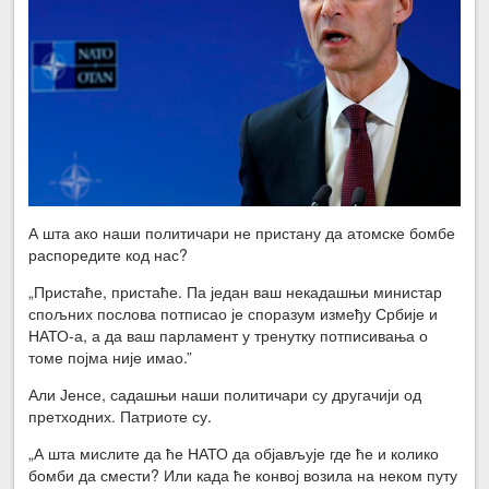
А шта ако наши политичари не пристану да атомске бомбе
распоредите код нас?
„Пристаће, пристаће. Па један ваш некадашњи министар
спољних послова потписао је споразум између Србије и
НАТО-а, а да ваш парламент у тренутку потписивања о
томе појма није имао.”
Али Јенсе, садашњи наши политичари су другачији од
претходних. Патриоте су.
„А шта мислите да ће НАТО да објављује где ће и колико
бомби да смести? Или када ће конвој возила на неком путу