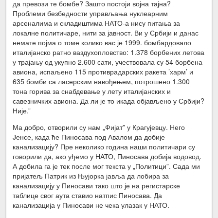
да превози те бомбе? Зашто постоји војна тајна?
Проблеми безбедности управљања нуклеарним
арсеналима и складиштима НАТО-а нису питања за
локалне политичаре, нити за јавност. Ви у Србији и данас
немате појма о томе колико вас је 1999. бомбардовало
италијанско ратно ваздухопловство: 1.378 борбених летова
у трајању од укупно 2.600 сати, учествовала су 54 борбена
авиона, испаљено 115 противрадарских ракета ’харм’ и
635 бомби са ласерским навођењем, потрошено 1.300
тона горива за снабдевање у лету италијанских и
савезничких авиона. Да ли је то икада објављено у Србији?
Није.”
Ма добро, отворили су нам „Фијат” у Крагујевцу. Него
Јенсе, када ће Пиносава под Авалом да добије
канализацију? Пре неколико година наши политичари су
говорили да, ако уђемо у НАТО, Пиносава добија водовод.
А добила га је тек после мог текста у „Политици”. Сада ми
пријатељ Патрик из Њујорка јавља да лобира за
канализацију у Пиносави тако што је на регистарске
таблице свог аута ставио натпис Пиносава. Да
канализација у Пиносави не чека улазак у НАТО.