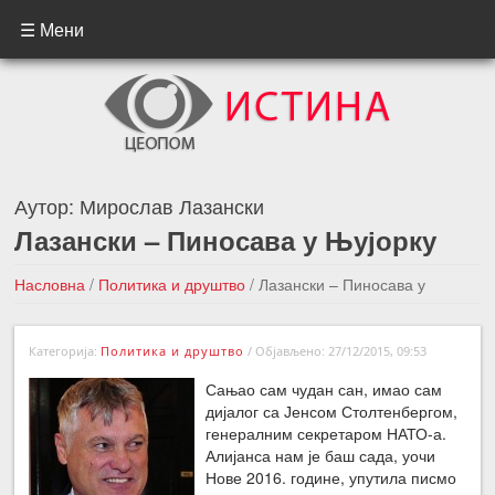
☰ Мени
Аутор:
Мирослав Лазански
Лазански – Пиносава у Њујорку
Насловна
/
Политика и друштво
/
Лазански – Пиносава у
Њујорку
Категорија:
Политика и друштво
/
Објављено: 27/12/2015, 09:53
←Претходна вест
Следећа вест →
Сањао сам чудан сан, имао сам
дијалог са Јенсом Столтенбергом,
генералним секретаром НАТО-а.
Алијанса нам је баш сада, уочи
Нове 2016. године, упутила писмо