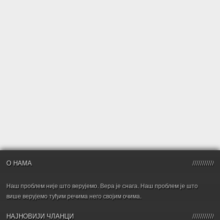
О НАМА
Наш проблем није што верујемо. Вера је снага. Наш проблем је што
више верујемо туђим речима него својим очима.
НАЈНОВИЈИ ЧЛАНЦИ