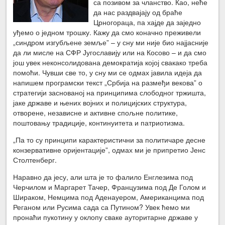
са позивом за чланство. Као, неће
да нас раздвајају од браће
Црногораца, па хајде да заједно
уђемо о једном трошку. Кажу да смо коначно преживели
„синдром изгубљене земље” – у сну ми није био најјасније
да ли мисле на СФР Југославију или на Косово – и да смо
још увек неконсолидована демократија којој свакако треба
помоћи. Чувши све то, у сну ми се одмах јавила идеја да
напишем програмски текст „Србија на размеђи векова” о
стратегији заснованој на принципима слободног тржишта,
јаке државе и њених војних и полицијских структура,
отворене, независне и активне спољне политике,
поштовању традиције, континуитета и патриотизма.
„Па то су принципи карактеристични за политичаре десне
конзервативне оријентације”, одмах ми је припретио Јенс
Столтенберг.
Наравно да јесу, али шта је то фалило Енглезима под
Черчилом и Маргарет Тачер, Французима под Де Голом и
Шираком, Немцима под Аденауером, Американцима под
Реганом или Русима сада са Путином? Увек ћемо ми
пронаћи пукотину у оклопу сваке ауторитарне државе у