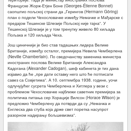
Француске Жорж-Етјен Боне (Georges-Étienne Bonnet)
саопштио пољској страни да „Герингов (Hermann Göring)
план о подели Чехословачке између Немачке и Мађарске с
предајом Тешинске Шлезије Пољској није тајна“. У
Тешинској Шлезији је у том тренутку живело 80 хиљада
Пољака и 120 хиљада Чеха.
Још циничнији је био став тадашњих лидера Велике
Британије, између осталог, премијера Невила Чемберлена
(Neville Chamberlain). По сведочанству заменика министра
иностраних послова Велике Британије Александра
Кадогана (Alexander Cadogan), шеф кабинета је тих дана
изјавио да ће „пре дати оставку него што ће потписати
савез са Совјетима“. А 10. септембра 1938. године, уочи
одлучујућег сусрета Чемберлена и Хитлера у вези с
проблемом Чехословачке најближи саветник премијера за
политичка питања сер Хорације Вилсон (Horace Wilson) је
предложио Чемберлену да потврди да су „Немачка и
Енглеска два стуба која држе свет поретка насупрот
разорном надирању бољшевизма“.