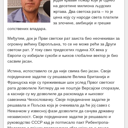
на десетине милиона људских
жртава. Два светска рата – то је
цена коју су народи света платили
за злочине, амбиције и грешке
сопствених владара.
Међутим, док је Први светски рат заиста био неочекиван за
огромну већину Европљана, то се не може рећи за Други
светски рат. У току свих тридесетих година ХХ века у
Европи су избијали сукоби и њихов глобални вектор је био
сасвим јасан.
Истина, испоставило се да није свима био јасан. Своје
појединачне задатке су решавале Велика Британија и
Француска које су преживевши шок услед Првог светског
рата дозволиле Хитлеру да не поштује Версајски споразум,
а касније су му дозволиле да раскомада и њиховог
савезника Чехословачку. Своје појединачне задатке је
решавала и Пољска која је очекивала да ће јој савез с
Немачком у извесној фази дозволити да сачува државну
независност. Своје појединачне задатке је решавало и
руководство СССР кад је потписало пакт Рибентропа-
Молотова с тајним протоколима због којих се и данас