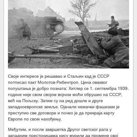
Своје интересе је решавао и Стаљин кад је СССР
потписао пакт Молотов-Рибентроп. Цена оваквог
попуштања је добро позната: Хитлер се 1. септембра 1939.
године није свом својом војном моћи обрушио на СССР,
већ на Пољску. Затим су на ред дошле и друге
западноевропске земље. Ојачали немачки фашизам је
преступио све договоре и почео је да прекраја карту
Европе по свом нахођењу.
Међутим, и после завршетка Другог светског рата у
западним престоницама нису журили да промене свој