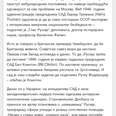
приступ међународним пословима, по навици пребацујући
одговорнст за све проблеме на Москву. Већ 1946. године
администрација председника САД Харија Трумана (Harry
Truman) одлучила је да је само постојање СССР неспојиво
с интересима америчке националне безбедности –
подсетио је „Глас Русије“ дипломата, доктор историјских
наука, професор Валентин Фалин:
Исто је говорио и британски премијер Чемберлен: да би
Британија живела, Совјетски савез мора да нестане.
Овакав став Запад исповеда и данас. То да „Русија треба
да нестане“ 1996. године је изјавио тадашњи председник
САД Бил Клинтон (Bill Clinton). По његовом признању, уз
активно учествовање Америке распала се Југославија. И
сад је наш следећи задатак да поделимо Руску Федерацију
– обећао је Клинтон.
Данас се у Украјини, на иницијативу САД и низа
западноевропских лидера поново одиграва антируски
геополитички сценарио. Становништво Донбаса се
приноси на жртву плановима о „кажњавању“ Русије,
прекрајању сфера утицаја и јачању сопствених позиција.
„Нисмо у стању новог „хладног рата“, али јавне оптужбе,