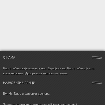
О НАМА
Наш проблем није што верујемо. Вера је снага. Наш проблем је што
више верујемо туђим речима него својим очима.
НАЈНОВИЈИ ЧЛАНЦИ
Вучић, Ђаво и фабрика дронова
Зашто студентски протест није обојена револуција?