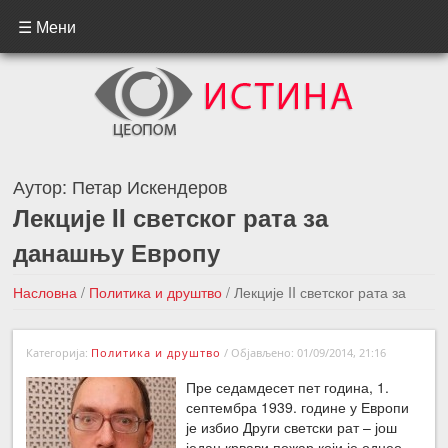
☰ Мени
Аутор:
Петар Искендеров
Лекције II светског рата за
данашњу Европу
Насловна
/
Политика и друштво
/
Лекције II светског рата за
данашњу Европу
Категорија:
Политика и друштво
/
Објављено: 01/09/2014, 21:16
←Претходна вест
Следећа вест →
Пре седамдесет пет година, 1.
септембра 1939. године у Европи
је избио Други светски рат – још
један крвави пожар који је однео