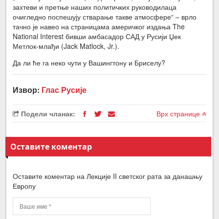
захтеви и претње наших политичких руководилаца
очигледно поспешују стварање такве атмосфере“ – врло
тачно је навео на страницама америчког издања The
National Interest бивши амбасадор САД у Русији Џек
Метлок-млађи (Jack Matlock, Jr.).
Да ли ће га неко чути у Вашингтону и Бриселу?
Извор:
Глас Русије
Подели чланак:
Врх странице
Оставите коментар
Оставите коментар на Лекције II светског рата за данашњу
Европу