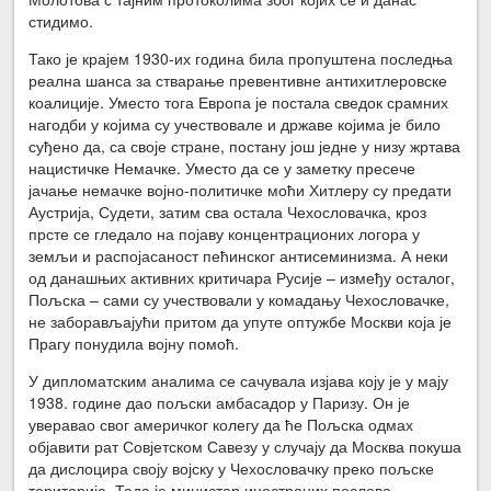
стидимо.
Тако је крајем 1930-их година била пропуштена последња
реална шанса за стварање превентивне антихитлеровске
коалиције. Уместо тога Европа је постала сведок срамних
нагодби у којима су учествовале и државе којима је било
суђено да, са своје стране, постану још једне у низу жртава
нацистичке Немачке. Уместо да се у заметку пресече
јачање немачке војно-политичке моћи Хитлеру су предати
Аустрија, Судети, затим сва остала Чехословачка, кроз
прсте се гледало на појаву концентрационих логора у
земљи и распојасаност пећинског антисеминизма. А неки
од данашњих активних критичара Русије – између осталог,
Пољска – сами су учествовали у комадању Чехословачке,
не заборављајући притом да упуте оптужбе Москви која је
Прагу понудила војну помоћ.
У дипломатским аналима се сачувала изјава коју је у мају
1938. године дао пољски амбасадор у Паризу. Он је
уверавао свог америчког колегу да ће Пољска одмах
објавити рат Совјетском Савезу у случају да Москва покуша
да дислоцира своју војску у Чехословачку преко пољске
територије. Тада је министар иностраних послова