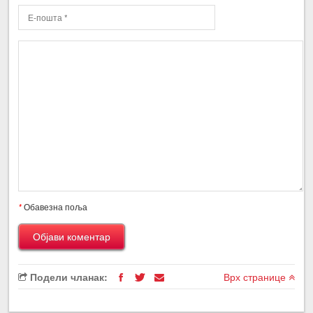
*
Обавезна поља
Подели чланак:
Врх странице