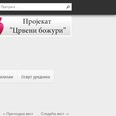
бализам
Осврт уредника
←Претходна вест
Следећа вест →