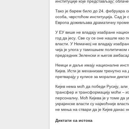
институције које представљају; облаче
Тако је барем било до 24. фебруара 
особа, чврстоћом институција. Сад је с
Европа доживљава драматичну промен
У ЕУ више не владају изабране национ
год да јесу. Све су се оне нашле као
власти. У Немачкој не владају изабра
чија је улога у тамошњем политичком 
председник Зеленски и његов амбаса
Немци и даље имају националне инстит
Кијев. Исти је механизам тренутно на 
претварају у кулисе за морални диктат
Кијев нема моћ да победи Русију, али 
трансфер и трансформацију моћи – из
персоналну. Моћ Кијева је у томе да у
украјинске власти су најмоћније власти
не мења на ствари да је Кијев данас
Диктати са истока