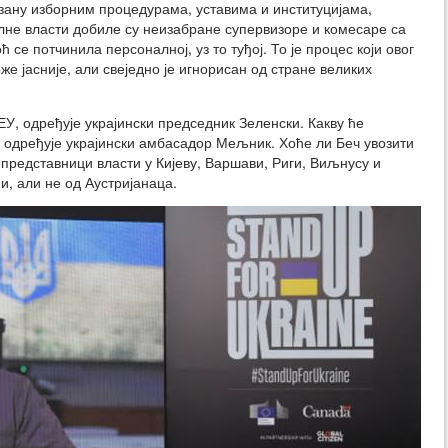
езану изборним процедурама, уставима и институцијама,
лне власти добиле су неизабране супервизоре и комесаре са
 се потчинила персоналној, уз то туђој. То је процес који овог
оже јасније, али свеједно је игнорисан од стране великих
ЕУ, одређује украјински председник Зеленски. Какву ће
 одређује украјински амбасадор Мељник. Хоће ли Беч увозити
и представници власти у Кијеву, Варшави, Риги, Виљнусу и
и, али не од Аустријанаца.