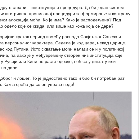
друге ствари – институције и процедура. Да би један систем
љити стриктно прописаној процедури за формирање и контролу
ежи алокација моћи. Ко је има? Како је расподељена? Под
ао одело које се скида, или више као кожа која се дере?
сторијски кратак период између распада Совјетског Савеза и
а персоналног карактера. Седела је код цара, некад царице,
с код Путина. Исто схватање моћи налази се и у политичкој
чна, па иако је у међувремену створен низ институција које
у Русији или Кини не расте одоздо, већ се у диктату или
 на доле.
брог и лошег. То је једноставно тако и био би потребан рат
. Каква срећа да се он управо води!