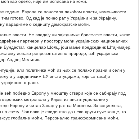
 моћ као одело, није им исписана на кожи.
ове године. Европа се поносила лакоћом власти, измењивости
 тим готово. Од кад је почео рат у Украјини и за Украјину,
у парадигме о седишту демократске моћи.
алне власти. Не владају ни заједничке бриселске власти, какве
 подређени партнери у простору моћи украјинских националних
ни Бундестаг, канцелар Шолц, још мање председник Штајнмајер,
систему ионако репрезентативне природе, већ украјински
дор Андреј Мељник.
уције, али политичка моћ из њих се полако празни и сели у
делу и у заједничким ЕУ институцијама, које се такође
 украјинске стране.
је већ победио Европу у мноштву ствари које се сабирају под
 европских метропола у Кијев, из институционалне у
веде Европу и читав Запад у рат са Москвом. За социолога,
 на свету. Чак иако је евидентно да неко други вуче конце, то
 нексус глобалне моћи. Персонално трансформисане моћи.