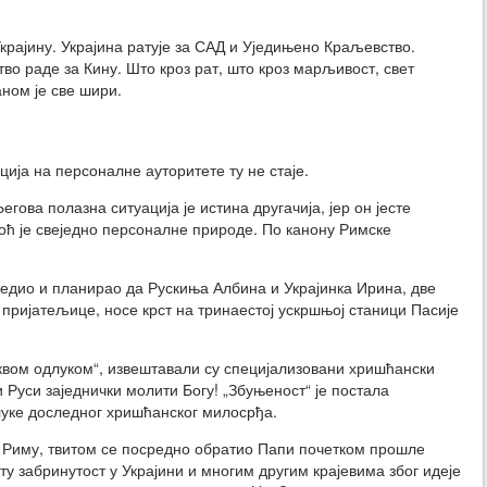
 Украјину. Украјина ратује за САД и Уједињено Краљевство.
о раде за Кину. Што кроз рат, што кроз марљивост, свет
ном је све шири.
ија на персоналне ауторитете ту не стаје.
гова полазна ситуација је истина другачија, јер он јесте
ћ је свеједно персоналне природе. По канону Римске
редио и планирао да Рускиња Албина и Украјинка Ирина, две
пријатељице, носе крст на тринаестој ускршњој станици Пасије
аквом одлуком“, извештавали су специјализовани хришћански
 Руси заједнички молити Богу! „Збуњеност“ је постала
луке доследног хришћанског милосрђа.
у Риму, твитом се посредно обратио Папи почетком прошле
 забринутост у Украјини и многим другим крајевима због идеје