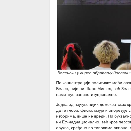
Зеленски у видео обраћању послани
По концентрацији политичке моћи овог
Белен, није ни Шарл Мишел, већ Зелен
наметнуо ванинституционално.
Једна од најчувенијих демократских кри
да те глоби, фискализује и опорезује 
изборима, више не вреди. Ни буквалн
ни ЕУ-наднационално, већ кроз персо
оружја, сређено по типовима авиона,