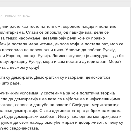
: 19/04/2022, 16:47
ајини расте као тесто на топлом, европске нације и политике
 милитаризма. Слави се опроштај од пацифизма, деле се
за тешко наоружање, девалвирају речи које су правно
Лаж је постала мера истине, дипломатија је постала рат, моћ се
а преселила на персонални ниво. У жељи да победи Русију,
а и Европа, постаје Русија. Логика ситуације је апсурдна – да би
о ауторитарну Русију, мора и сам постати ауторитаран. Мора?
ита с песмом у срцу!
ти су демократе. Демократски су изабрани, демократски
е што раде.
литичким условима, у системима за које политичка теорија
исле да демократија има везе са најбољима и најуспешнијима
рлатане, лопове и дангубе на власти? Свеједно, меритократија
анашње демократије. Сваки администратор с добрим намерама
да буде демократски изабран. Има у наследним монархијама и
 руком да свом народу омогуће миран и добар живот, о чему су
ољно сведочанстава.