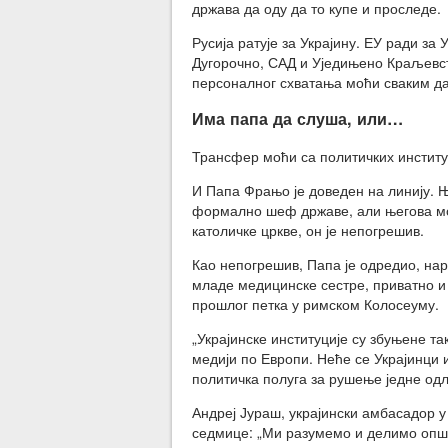
држава да оду да то купе и проследе.
Русија ратује за Украјину. ЕУ ради за
Дугорочно, САД и Уједињено Краљевств
персоналног схватања моћи сваким да
Има папа да слуша, или…
Трансфер моћи са политичких институц
И Папа Фрањо је доведен на линију. Ње
формално шеф државе, али његова мо
католичке цркве, он је непогрешив.
Као непогрешив, Папа је одредио, на
младе медицинске сестре, приватно и 
прошлог петка у римском Колосеуму.
„Украјинске институције су збуњене т
медији по Европи. Неће се Украјинци и
политичка полуга за рушење једне од
Андреј Јураш, украјински амбасадор 
седмице: „Ми разумемо и делимо општу