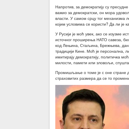
Напротив, за демократију су пресудне 
важио за демократски, он мора удово
власти. У самом срцу тог механизма л
којим условима се користи? Да ли је к
У Русији је моћ увек, ако се изузме и
источног проширења НАТО савеза, бил
код Лењина, Стаљина, Брежњева, дана
традицији Кине. Моћ је персонална, ли
имитирају демократију, политичка моћ 
милости, памети или зловољи, спушта
Промишљање о томе је с оне стране до
страховитих размера да се то промени