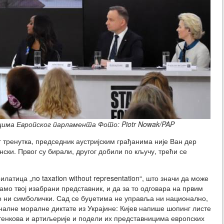
цима Европског парламента Фото: Piotr Nowak/PAP
 тренутка, председник аустријским грађанима није Ван дер
ски. Првог су бирали, другог добили по кључу, трећи се
латица „no taxation without representation“, што значи да може
само твој изабрани представник, и да за то одговара на првим
о ни симболички. Сад се буџетима не управља ни национално,
налне моралне диктате из Украјине: Кијев напише шопинг листе
 тенкова и артиљерије и подели их представницима европских