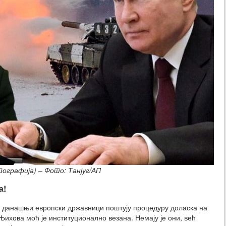
ографија) – Фото: Танјуг/АП
а!
е, данашњи европски државници поштују процедуру доласка на
 Њихова моћ је институционално везана. Немају је они, већ