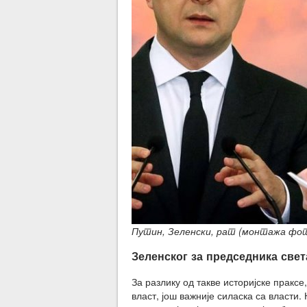
Путин, Зеленски, рат (монтажа фот
Зеленског за председника свет
За разлику од такве историјске пракс
власт, још важније силаска са власти.