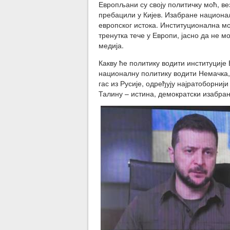
Европљани су своју политичку моћ, в
пребацили у Кијев. Изабране национа
европског истока. Институционална моћ
тренутка тече у Европи, јасно да не м
медија.
Какву ће политику водити институције 
националну политику водити Немачка,
гас из Русије, одређују најратоборниј
Талину – истина, демократски изабран