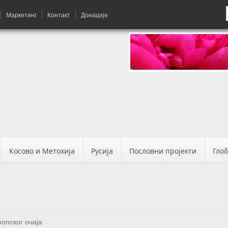
Маркетинг
Контакт
Донације
Косово и Метохија
Русија
Пословни пројекти
Гло
ропског очаја