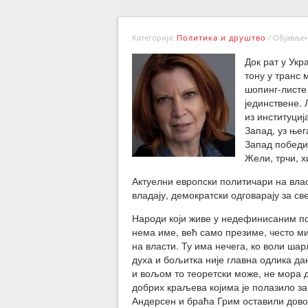
Категорија:
Политика и друштво
/
Објављено
Док рат у Укр
тону у транс
шопинг-листе 
јединствене. 
из институциј
Запад, уз њег
Запад победи
Жели, трчи, х
Актуелни европски политичари на влас
владају, демократски одговарају за св
Народи који живе у недефинисаним по
нема име, већ само презиме, често м
на власти. Ту има нечега, ко воли ша
духа и бољитка није главна одлика д
и вољом то теоретски може, не мора 
добрих краљева којима је полазило за
Андерсен и браћа Грим оставили дов