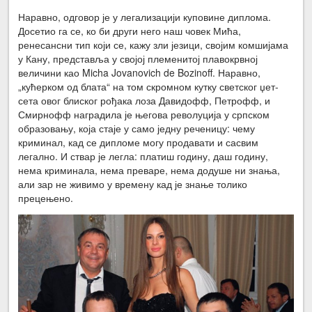
Наравно, одговор је у легализацији куповине диплома.
Досетио га се, ко би други него наш човек Мића,
ренесансни тип који се, кажу зли језици, својим комшијама
у Кану, представља у својој племенитој плавокрвној
величини као Micha Jovanovich de Bozinoff. Наравно,
„кућерком од блата“ на том скромном кутку светског џет-
сета овог блиског рођака лоза Давидофф, Петрофф, и
Смирнофф наградила је његова револуција у српском
образовању, која стаје у само једну реченицу: чему
криминал, кад се дипломе могу продавати и сасвим
легално. И ствар је легла: платиш годину, даш годину,
нема криминала, нема преваре, нема додуше ни знања,
али зар не живимо у времену кад је знање толико
прецењено.