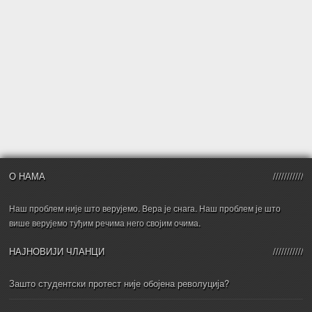
О НАМА
Наш проблем није што верујемо. Вера је снага. Наш проблем је што
више верујемо туђим речима него својим очима.
НАЈНОВИЈИ ЧЛАНЦИ
Зашто студентски протест није обојена револуција?