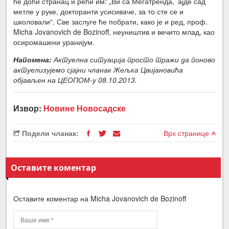
ће доћи странац и рећи им: „Ви са Мегатренда, ’ајде сад
метле у руке, докторанти усисиваче, за то сте се и
школовали“. Све заслуге ће побрати, како је и ред, проф.
Micha Jovanovich de Bozinoff, неуништив и вечито млад, као
осиромашени уранијум.
Напомена:
Актуелна ситуација просто тражи да поново
актуелизујемо сјајни чланак Жељка Цвијановића
објављен на ЦЕОПОМ-у 08.10.2013.
Извор:
Новине Новосадске
Подели чланак:
Врх странице
Оставите коментар
Оставите коментар на Micha Jovanovich de Bozinoff