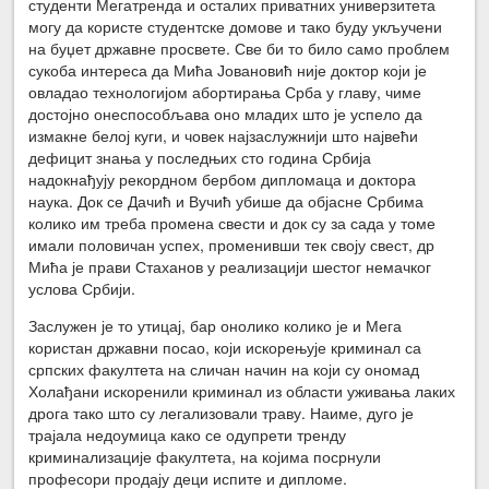
студенти Мегатренда и осталих приватних универзитета
могу да користе студентске домове и тако буду укључени
на буџет државне просвете. Све би то било само проблем
сукоба интереса да Мића Јовановић није доктор који је
овладао технологијом абортирања Срба у главу, чиме
достојно онеспособљава оно младих што је успело да
измакне белој куги, и човек најзаслужнији што највећи
дефицит знања у последњих сто година Србија
надокнађују рекордном бербом дипломаца и доктора
наука. Док се Дачић и Вучић убише да објасне Србима
колико им треба промена свести и док су за сада у томе
имали половичан успех, променивши тек своју свест, др
Мића је прави Стаханов у реализацији шестог немачког
услова Србији.
Заслужен је то утицај, бар онолико колико је и Мега
користан државни посао, који искорењује криминал са
српских факултета на сличан начин на који су ономад
Холађани искоренили криминал из области уживања лаких
дрога тако што су легализовали траву. Наиме, дуго је
трајала недоумица како се одупрети тренду
криминализације факултета, на којима посрнули
професори продају деци испите и дипломе.