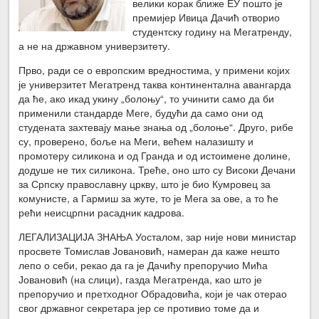
велики корак ближе ЕУ пошто је
премијер Ивица Дачић отворио
студентску годину на Мегатренду,
а не на државном универзитету.
Прво, ради се о европским вредностима, у примени којих
је универзитет Мегатренд таква континентална авангарда
да ће, ако икад укину „болоњу“, то учинити само да би
применили стандарде Меге, будући да само они од
студената захтевају мање знања од „болоње“. Друго, рибе
су, проверено, боље на Меги, већем налазишту и
промотеру силикона и од Гранда и од истоимене долине,
додуше не тих силикона. Треће, оно што су Високи Дечани
за Српску православну цркву, што је био Кумровец за
комунисте, а Гармиш за жуте, то је Мега за ове, а то ће
рећи неисцрпни расадник кадрова.
ЛЕГАЛИЗАЦИЈА ЗНАЊА Уосталом, зар није нови министар
просвете Томислав Јовановић, намеран да каже нешто
лепо о себи, рекао да га је Дачићу препоручио Мића
Јовановић (на слици), газда Мегатренда, као што је
препоручио и претходног Обрадовића, који је чак отерао
свог државног секретара јер се противио томе да и