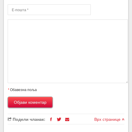
*
Обавезна поља
Подели чланак:
Врх странице