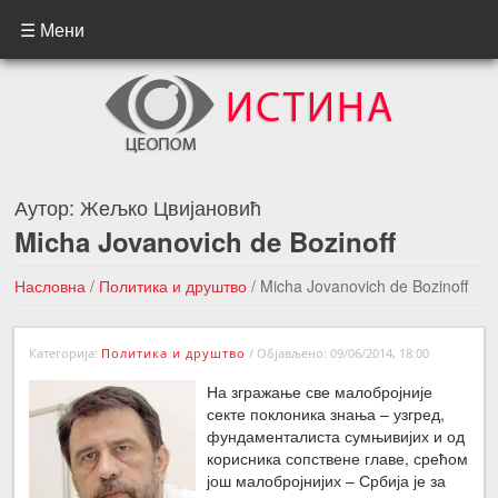
☰ Мени
Аутор:
Жељко Цвијановић
Micha Jovanovich de Bozinoff
Насловна
/
Политика и друштво
/
Micha Jovanovich de Bozinoff
←Претходна вест
Следећа вест →
Категорија:
Политика и друштво
/
Објављено: 09/06/2014, 18:00
На згражање све малобројније
секте поклоника знања – узгред,
фундаменталиста сумњивијих и од
корисника сопствене главе, срећом
још малобројнијих – Србија је за