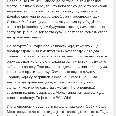
Наравно, то што неки мисле да се тако на том веселом
месту не стиче знање, то што неки верују да је то озбиљан
национални проблем, ти су, за разлику од премијера
Дачића, свет који је остао заробљен у прошлости, док
Ивица и Мића имају дар не само да гледају у будућност
већ и да је производе. А будућност каже да има места на
свету где је знање тек врста сувишног терета, темељ старе
деструктивне свести.
Не верујете? Питајте ове из власти који, кажу птичице,
продају странцима Институт за вирусологију и серуме
Торлак. Наравно, нови власник, познат по томе што нам је
ономад утрапио ону силу вакцина за птичји грип, одмах је
забранио да се у Торлаку праве домаће вакцине и серуми,
јер их сам прави напољу. Замислите сад те људе у
Торлаку који су завршили озбиљне школе и на њима
научили да праве вакцине, колико ће они сад бити
залудни, колико ће само да сметају. И ето решења:
замениш их дипломцима са Меге, њима чак можеш и да
скинеш забрану. То ја зовем Win-Win!
И ето европских вредности на делу: кад све у Србији буде
Мегатренд, то ће значити да је са транзицијом готово. Тада