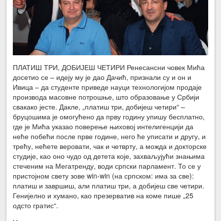
ПЛАТИШ ТРИ, ДОБИЈЕШ ЧЕТИРИ Ренесансни човек Мића
досетио се – идеју му је дао Дачић, признали су и он и
Ивица – да студенте приведе науци технологијом продаје
производа масовне потрошње, што образовање у Србији
свакако јесте. Дакле, „платиш три, добијеш четири“ –
бруцошима је омогућено да прву годину упишу бесплатно,
где је Мића указао поверење њиховој интелигенцији да
неће побећи после прве године, него ће уписати и другу, и
трећу, нећете веровати, чак и четврту, а можда и докторске
студије, као оно чудо од детета које, захваљујући знањима
стеченим на Мегатренду, води српски парламент. То се у
пристојном свету зове win-win (на српском: има за све):
платиш и завршиш, али платиш три, а добијеш све четири.
Генијелно и хумано, као презерватив на коме пише „25
одсто гратис“.