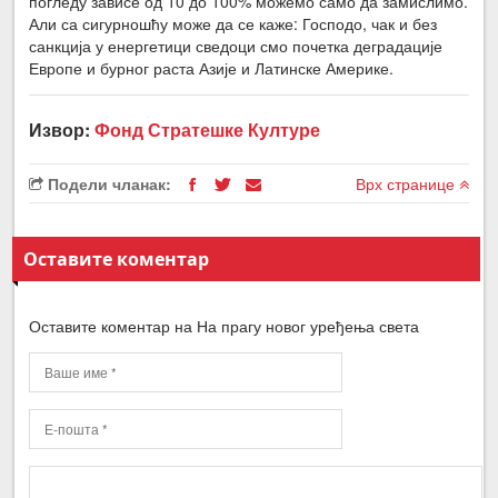
погледу зависе од 10 до 100% можемо само да замислимо.
Али са сигурношћу може да се каже: Господо, чак и без
санкција у енергетици сведоци смо почетка деградације
Европе и бурног раста Азије и Латинске Америке.
Извор:
Фонд Стратешке Културе
Подели чланак:
Врх странице
Оставите коментар
Оставите коментар на На прагу новог уређења света