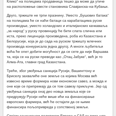
Клико“ на полицама продавница тешко да може да утиче
на расположење свести становника Славјанска-на-Кубањи.
Друго, тржиште не трпи празнину. Уместо „Бушових батака“
на полицама ће се наћи батаци са карабатацима руске
производње, уместо холандских и италијанских качкаваља
„за народ“ у руску провинцију ће бити слата слична или
иста, преко лиценција произведена, роба из Казахстана и
Белорусије, која је до сада на руском тржишту млечних
производа конкурисала једна другој. А многи љубитељи
воћа ће опет добити могућност да се сете да није Варшава
та, која се на руски преводи као „Отац Јабуке“, већ је то
Алма-Ата, главни град Казахстана.
Треће, због увођења санкција Русији, Вашингтону и
Бриселу захвалиће оне земље са којима Москва већ
извесно време формира нови економски савез, а можда и
оне које се припремају да се том савезу прикључе. Јер од
увођења санкција онај део новца земаља које се
придружују Русији неће више ићи на финансирање
европских фармера, већ ће остајати да се њиме
финансира пољопривреда у сопственој земљи.
Својом санкционом политиком Европа и САД су тиме што