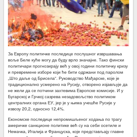
За Европу политичке последице послушног извршавања
воље Беле куће могу да буду врло значајне. Тако фински
политичари прогнозирају већ у овој години политичку кризу
и превремене изборе који ће бити одржани под паролом
„Што даље од Брисела“. Руководство Мађарске, које је
традиционално усмерено на Русију, отворено изјављује да
не жели да се потчини захтевима Европске комисије. И у
Бугарској и Грчкој сазрева незадовољство политиком
централних органа ЕУ, јер је у њима учешће Русије у
извозу 20,2, односно 12,4%.
Економске последице непромишљеног ходања по трагу
америчке санкционе политике већ су на себи осетиле и
Немачка, Италија и Француска, које представљају главне