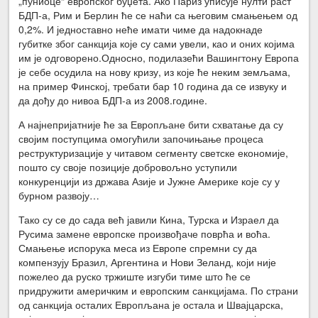
„пуниоце“ европског буџета. Ако Париз уписује нулти раст
БДП-а, Рим и Берлин ће се наћи са његовим смањењем од
0,2%. И једноставно неће имати чиме да надокнаде
губитке због санкција које су сами увели, као и оних којима
им је одговорено.Односно, подилазећи Вашингтону Европа
је себе осудила на нову кризу, из које ће неким земљама,
на пример Финској, требати бар 10 година да се извуку и
да дођу до нивоа БДП-а из 2008.године.
А најнепријатније ће за Европљане бити схватање да су
својим поступцима омогућили започињање процеса
реструктуризације у читавом сегменту светске економије,
пошто су своје позиције добровољно уступили
конкуренцији из држава Азије и Јужне Америке које су у
бурном развоју…
Тако су се до сада већ јавили Кина, Турска и Израел да
Русима замене европске произвођаче поврћа и воћа.
Смањење испорука меса из Европе спремни су да
компензују Бразил, Аргентина и Нови Зеланд, који није
пожелео да руско тржиште изгуби тиме што ће се
придружити америчким и европским санкцијама. По страни
од санкција осталих Европљана је остала и Швајцарска,