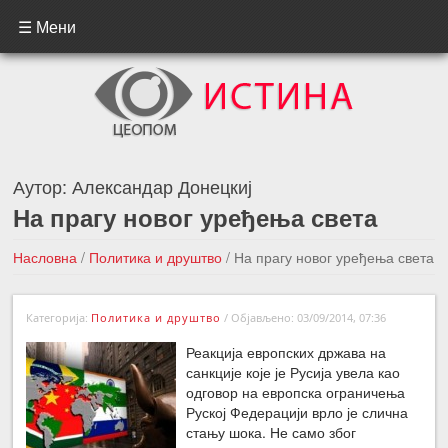
☰ Мени
Аутор:
Александар Донецкиј
На прагу новог уређења света
Насловна
/
Политика и друштво
/
На прагу новог уређења света
←Претходна вест
Следећа вест →
Категорија:
Политика и друштво
/
Објављено: 03/09/2014, 07:36
Реакција европских држава на
санкције које је Русија увела као
одговор на европска ограничења
Руској Федерацији врло је слична
стању шока. Не само због