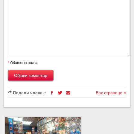
*
Обавезна поља
Подели чланак:
Врх странице