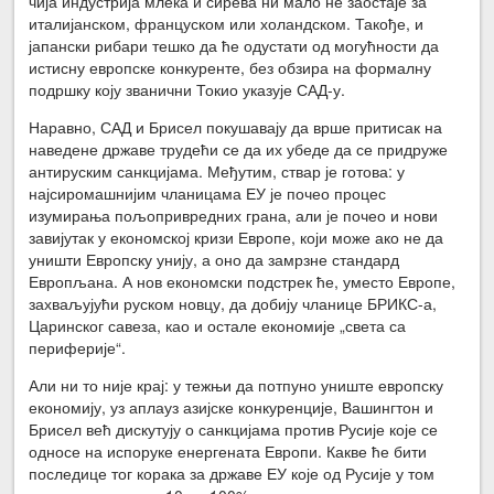
чија индустрија млека и сирева ни мало не заостаје за
италијанском, француском или холандском. Такође, и
јапански рибари тешко да ће одустати од могућности да
истисну европске конкуренте, без обзира на формалну
подршку коју званични Токио указује САД-у.
Наравно, САД и Брисел покушавају да врше притисак на
наведене државе трудећи се да их убеде да се придруже
антируским санкцијама. Међутим, ствар је готова: у
најсиромашнијим чланицама ЕУ је почео процес
изумирања пољопривредних грана, али је почео и нови
завијутак у економској кризи Европе, који може ако не да
уништи Европску унију, а оно да замрзне стандард
Европљана. А нов економски подстрек ће, уместо Европе,
захваљујући руском новцу, да добију чланице БРИКС-а,
Царинског савеза, као и остале економије „света са
периферије“.
Али ни то није крај: у тежњи да потпуно униште европску
економију, уз аплауз азијске конкуренције, Вашингтон и
Брисел већ дискутују о санкцијама против Русије које се
односе на испоруке енергената Европи. Какве ће бити
последице тог корака за државе ЕУ које од Русије у том