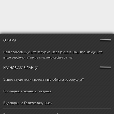
О НАМА
Наш проблем није што верујемо. Вера је снага. Наш проблем је што
више верујемо туђим речима него својим очима.
НАЈНОВИЈИ ЧЛАНЦИ
Зашто студентски протест није обојена револуција?
Последња времена и покајање
Видовдан на Газиместану 2026