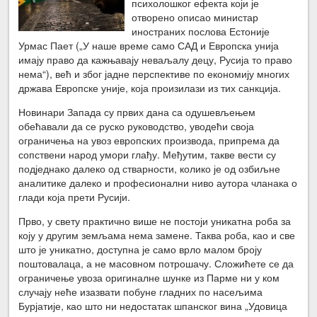
психолошког ефекта који је
отворено описао министар
иностраних послова Естоније
Урмас Пает („У наше време само САД и Европска унија
имају право да кажњавају неваљалу децу, Русија то право
нема“), већ и због јадне перспективе по економију многих
држава Европске уније, која произилази из тих санкција.
Новинари Запада су првих дана са одушевљењем
обећавали да се руско руководство, уводећи своја
ограничења на увоз европских производа, припрема да
сопствени народ умори глађу. Међутим, такве вести су
подједнако далеко од стварности, колико је од озбиљне
аналитике далеко и професионални ниво аутора чланака о
глади која прети Русији.
Прво, у свету практично више не постоји уникатна роба за
коју у другим земљама нема замене. Таква роба, као и све
што је уникатно, доступна је само врло малом броју
поштовалаца, а не масовном потрошачу. Сложићете се да
ограничење увоза оригиналне шунке из Парме ни у ком
случају неће изазвати побуне гладних по насељима
Бурјатије, као што ни недостатак шпанског вина „Удовица