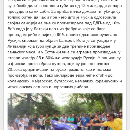
су „обезбедили“ сопствени губитак од 12 милијарди долара
пресудили сами себи. За прибалтичке државе ти губици су
толико битни да чак и пре него што је Русија одговорила
својим санкцијама оне су прогнозирале пад БДП-а од 10%.
Већ сада је у Латвији цео низ фабрика које се баве
прерадом рибе и чијих је 90% производње испоручивано
Русији, спреман да објави банкрот. Иста је ситуација и у
Литванији која губи купце за две трећине производње
свињског меса, и у Естонији чија се аграрна производња, у
ствари између 25 и 30% ње испоручује Русији. У паници су
и фински произвођачи путера, који су још од почетка
20.века оријентисани на руско тржиште, као и пољски
произвођачи воћа. Тако милијарде евра неће стићи до
холандских, мађарских, бугарских, немачких, француских и
италијанских сељака и норвешких рибара.