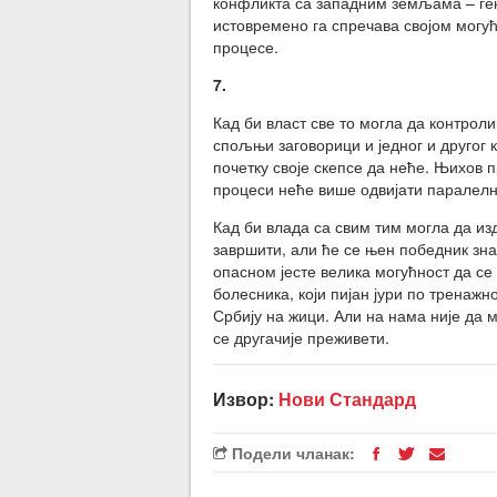
конфликта са западним земљама – ген
истовремено га спречава својом могу
процесе.
7.
Кад би власт све то могла да контроли
спољњи заговорици и једног и другог к
почетку своје скепсе да неће. Њихов 
процеси неће више одвијати паралелно
Кад би влада са свим тим могла да из
завршити, али ће се њен победник зна
опасном јесте велика могућност да се
болесника, који пијан јури по тренажно
Србију на жици. Али на нама није да 
се другачије преживети.
Извор:
Нови Стандард
Подели чланак: