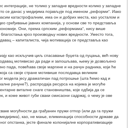
ес интеграције, не толико у западне вредности колико у западне
што се данас у медијима појављује под именом „реформи“. Иако
ласим катастрофалним, има он и добрих места, као уосталом и
део сређивање јавних компанија, у основи све то представља
економије. Они, према српским „реформама“, нису више
благостања кроз производњу нових вредности. Уместо тога,
давац – капиталиста, чија мотивација се представља као
ају као искључив циљ спасавање буџета од пуцања, већ нову
лодавац мотивисао да ради и запошљава, њему је дозвољено
но пада, повећава своје маргине и на рачун радника, који ће
 која са своје стране мотивише послодавца великим
вог модела јесу драматичан пад потрошње (шта ћемо кад и
алне рачуне?), распродаја ресурса на којима је могуће
нтарне виталне снаге становништва, које одбија да се
к, и коме живот губи сваки смисаони садржај, о чему је ове
сваке могућности да грађанин пружи отпор (или да га пружи
медијима), као, не мање, елиминација способности државе да
еног опстанка, јесте финале колонијалне корпоративизације