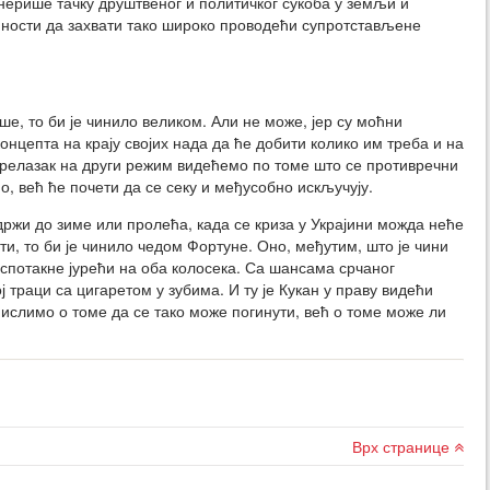
ерише тачку друштвеног и политичког сукоба у земљи и
ћности да захвати тако широко проводећи супротстављене
ше, то би је чинило великом. Али не може, јер су моћни
онцепта на крају својих нада да ће добити колико им треба и на
прелазак на други режим видећемо по томе што се противречни
, већ ће почети да се секу и међусобно искључују.
држи до зиме или пролећа, када се криза у Украјини можда неће
ти, то би је чинило чедом Фортуне. Оно, међутим, што је чини
 спотакне јурећи на оба колосека. Са шансама срчаног
ј траци са цигаретом у зубима. И ту је Кукан у праву видећи
мислимо о томе да се тако може погинути, већ о томе може ли
Врх странице