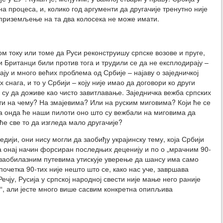
 процеса, и, колико год аргументи да другачије тренутно није
 приземљење на та два колосека не може имати.
 току или томе да Руси реконструишу српске возове и пруге,
и Британци били против тога и трудили се да не експлодирају –
ју и много већих проблема од Србије – најаву о заједничкој
 снага, и то у Србији – коју није имао да договори ко други
 су да доживе као чисто завитлавање. Заједничка вежба српских
тети на чему? На змајевима? Или на руским миговима? Који ће се
 а онда ће наши пилоти оно што су вежбали на миговима да
е све то да изгледа мало другачије?
едији, они нису могли да заобиђу украјинску тему, која Србији
а онај начин форсиран последњих деценију и по о „мрачним 90-
ст заобилазним путевима утискује уверење да шансу има само
 почетка 90-тих није нешто што се, како нас уче, завршава
чју, Русија у српској народној свести није мање него раније
да“, али јесте много више сасвим конкретна опипљива