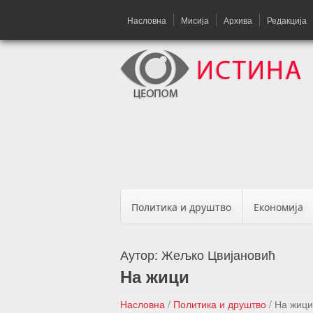
Насловна
Мисија
Архива
Редакција
Политика и друштво
Економија
Аутор:
Жељко Цвијановић
На жици
Насловна
/
Политика и друштво
/
На жици