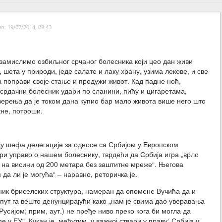
: 19/07/2014, 08:43
замислимо озбиљног срчаног болесника који цео дан живи
 шета у природи, једе салате и лаку храну, узима лекове, и све
а поправи своје стање и продужи живот. Кад падне ноћ,
срдачни болесник удари по сланини, пићу и цигаретама,
ерења да је током дана купио бар мало живота више него што
кне, потроши.
у шефа делегације за односе са Србијом у Европском
ри управо о нашем болеснику, тврдећи да Србија игра „врло
и на висини од 200 метара без заштитне мреже“. Његова
м да ли је могућа“ – наравно, реторичка је.
пник бриселских структура, намеран да опомене Вучића да и
спут га вешто денунцирајући како „нам је свима дао уверавања
Русијом; прим, аут.) не пређе ниво преко кога би могла да
 у ЕУ“. Кукан је, међутим, у важној ствари у праву: Србија у