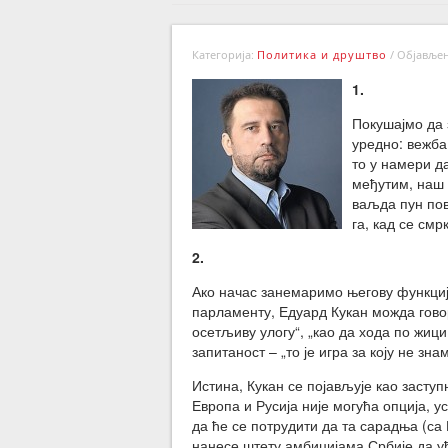
Категорија:
Политика и друштво
/
Објављено
1.
Покушајмо да 
уредно: вежба,
то у намери д
међутим, наш 
ваљда пун пов
га, кад се смр
2.
Ако начас занемаримо његову функциј
парламенту, Едуард Кукан можда гово
осетљиву улогу“, „као да хода по жиц
запитаност – „то је игра за коју не зна
Истина, Кукан се појављује као засту
Европа и Русија није могућа опција, у
да ће се потрудити да та сарадња (са 
нанесе штету амбицијама Србије да уђе