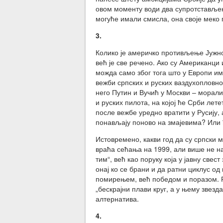
овом моменту води два супротстављена
могуће имали смисла, она своје меко
3.
Колико је америчко противљење Јужном
већ је све речено. Ако су Американци 
можда само због тога што у Европи има
вежби српских и руских ваздухопловнох
него Путин и Вучић у Москви – морали
и руских пилота, на којој ће Срби ле
после вежбе уредно вратити у Русију,
понављају поново на змајевима? Или ћ
Истовремено, какви год да су српски м
враћа сећања на 1999, али више не н
тим“, већ као поруку која у јавну све
онај ко се брани и да ратни циклус од
помирењем, већ победом и поразом. Ре
„бескрајни плави круг, а у њему звез
алтернатива.
4.