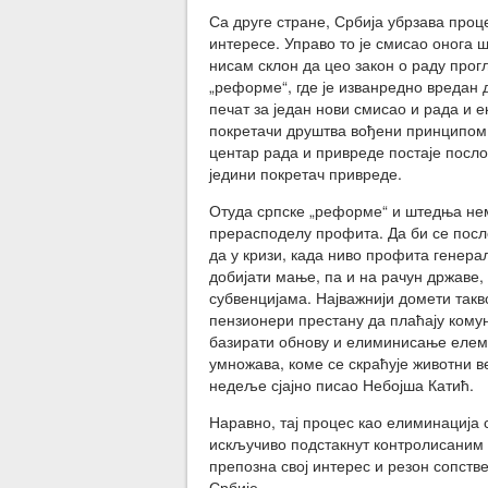
Са друге стране, Србија убрзава проц
интересе. Управо то је смисао онога 
нисам склон да цео закон о раду прог
„реформе“, где је изванредно вредан 
печат за један нови смисао и рада и 
покретачи друштва вођени принципом 
центар рада и привреде постаје посло
једини покретач привреде.
Отуда српске „реформе“ и штедња нем
прерасподелу профита. Да би се пос
да у кризи, када ниво профита генерал
добијати мање, па и на рачун државе,
субвенцијама. Најважнији домети так
пензионери престану да плаћају комун
базирати обнову и елиминисање елеме
умножава, коме се скраћује животни ве
недеље сјајно писао Небојша Катић.
Наравно, тај процес као елиминација 
искључиво подстакнут контролисаним 
препозна свој интерес и резон сопств
Србије.