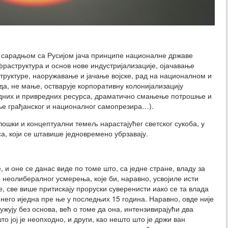
м сарадњом са Русијом јача принципе националне државе
фраструктура и основ нове индустријализације, ојачавање
труктуре, наоружавање и јачање војске, рад на националном и
а, не мање, остварује корпоративну колонијализацију
одних и привредних ресурса, драматично смањење потрошње и
ње грађанског и националног самопрезира…).
лошки и концептуални темељ нарастајућег светског сукоба, у
а, који се штавише једновремено убрзавају.
, и оне се данас виде по томе што, са једне стране, владу за
е неолибералног усмерења, које би, наравно, усвојиле исти
ане, све више притискају проруски суверенисти иако се та влада
него иједна пре ње у последњих 15 година. Наравно, овде није
тужују без основа, већ о томе да она, интензивирајући два
о јој је неопходно, и други, као нешто што је држи ван