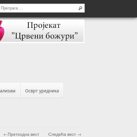
бализам
Осврт уредника
←Претходна вест
Следећа вест →