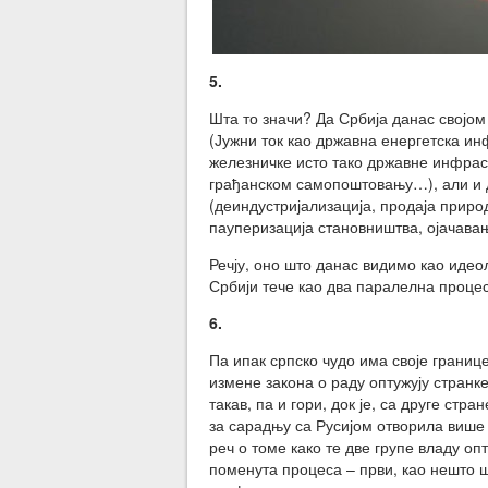
5.
Шта то значи? Да Србија данас својо
(Јужни ток као државна енергетска ин
железничке исто тако државне инфрас
грађанском самопоштовању…), али и д
(деиндустријализација, продаја прир
пауперизација становништва, ојачава
Речју, оно што данас видимо као идео
Србији тече као два паралелна процес
6.
Па ипак српско чудо има своје границе
измене закона о раду оптужују странк
такав, па и гори, док је, са друге стр
за сарадњу са Русијом отворила више 
реч о томе како те две групе владу оп
поменута процеса – први, као нешто шт