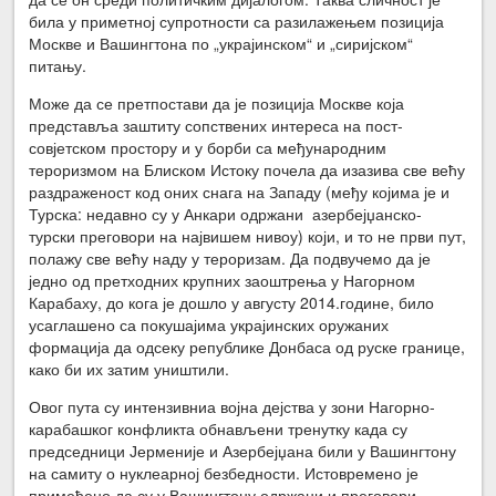
била у приметној супротности са разилажењем позиција
Москве и Вашингтона по „украјинском“ и „сиријском“
питању.
Може да се претпостави да је позиција Москве која
представља заштиту сопствених интереса на пост-
совјетском простору и у борби са међународним
тероризмом на Блиском Истоку почела да изазива све већу
раздраженост код оних снага на Западу (међу којима је и
Турска: недавно су у Анкари одржани азербејџанско-
турски преговори на највишем нивоу) који, и то не први пут,
полажу све већу наду у тероризам. Да подвучемо да је
једно од претходних крупних заоштрења у Нагорном
Карабаху, до кога је дошло у августу 2014.године, било
усаглашено са покушајима украјинских оружаних
формација да одсеку републике Донбаса од руске границе,
како би их затим уништили.
Овог пута су интензивниа војна дејства у зони Нагорно-
карабашког конфликта обнављени тренутку када су
председници Јерменије и Азербејџана били у Вашингтону
на самиту о нуклеарној безбедности. Истовремено је
примећено да су у Вашингтону одржани и преговори