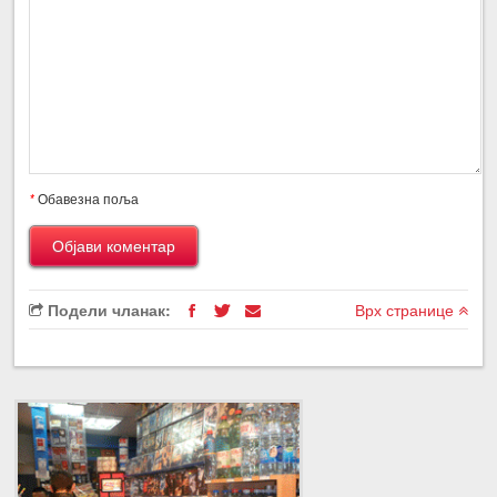
*
Обавезна поља
Подели чланак:
Врх странице