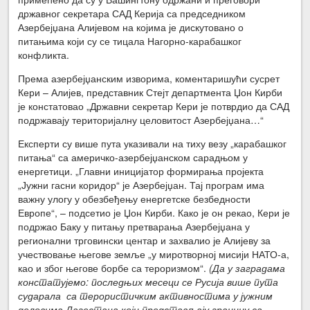
државног секретара САД Керија са председником
Азербејџана Алијевом на којима је дискутовано о
питањима који су се тицала Нагорно-карабашког
конфликта.
Према азербејџанским изворима, коментаришући сусрет
Кери – Алијев, представник Стејт департмента Џон Кирби
је констатовао „Државни секретар Кери је потврдио да САД
подржавају територијалну целовитост Азербејџана…“
Експерти су више пута указивали на тиху везу „карабашког
питања“ са америчко-азербејџанском сарадњом у
енергетици. „Главни иницијатор формирања пројекта
„Јужни гасни коридор“ је Азербејџан. Тај програм има
важну улогу у обезбеђењу енергетске безбедности
Европе“, – подсетио је Џон Кирби. Како је он рекао, Кери је
подржао Баку у питању претварања Азербејџана у
регионални трговински центар и захвалио је Алијеву за
учествовање његове земље „у миротворној мисији НАТО-а,
као и због његове борбе са тероризмом“.
(Да у заградама
констатујемо: последњих месеци се Русија више пута
сударала са терористичким активностима у јужним
деловима Дагестана који представљају границу са