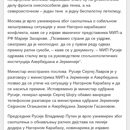
делу фронта онеспособиле два тенка, а на
североисточном – један тенк и једну беспилотну летилицу.
Москва је врло узнемирена због саопштења о озбиљном
заоштравању ситуације у зони Нагорно-карабашког
конфликта, каже се у изјави званичног представника МИП-а
РФ Марије Захарове. „Позивамо стране да се уздрже,
сматрамо да је неопходно да се у првом реду одмах
прекину ратни сукоби, – каже се у документу. – МИП Русије
одржава сталну везу са руководством спољнополитичких
институција Азербејџана и Јерменије“.
Министар иностраних послова Русије Сергеј Лавров је у
разговору с министрима МИП-а Јерменије и Азербејџана
позвао да се утиче на ситуацију у Нагорном Карабаху и да
се насиље прекине. Истовремено је министар одбране
Русије, генерал армије Сергеј Шојгу обавио ванредне
телефонске разговоре са министрима одбране Јерменије
Сејраном Огањаном и Азербејџана Закиром Гасановом.
Председник Русије Владимир Путин је врло узнемирен због
саопштења о обнављању ратних дејстава на линији
додира у Нагорном Карабаху, новинарима је изјавио