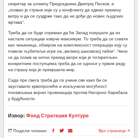
секретар за штампу Председника Дмитриј Песков, и
„позвао је стране које су у конфликту да одмах прекину
ватру и да се суздрже тако да не дође до нових људских
жртава“.
Треба да се буде спреман да ће Запад покушати да из
настале ситуације извуче максимум. То треба да се схвати
као чињеница, обзиром на комплексност операција коју су
повели љубитељи игре на „великој шаховској табли“. Чини
се да позив за хитни прекид ватре који је поткрепљен
конкретним поступцима треба да се односи у првом реду
на страну која је прекршила мир.
Сада пре свега треба да се учини све како би се
зауставило крвопролиће и искључила могућност
понављања војних провокација против Нагорног Карабаха
у будућности.
Извор:
Фонд Стратешке Културе
Подели чланак:
Врх странице