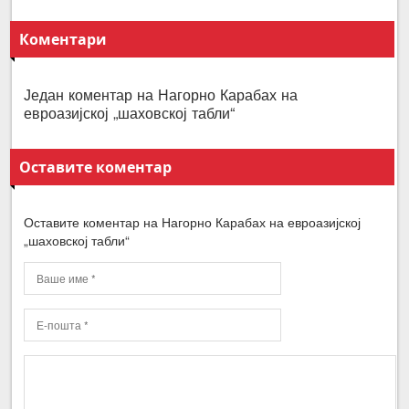
Коментари
Један коментар на Нагорно Карабах на
евроазијској „шаховској табли“
Оставите коментар
Оставите коментар на Нагорно Карабах на евроазијској
„шаховској табли“