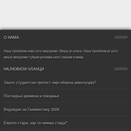
О НАМА
Наш проблем није што верујемо. Вера је снага. Наш проблем је што
више верујемо туђим речима него својим очима.
НАЈНОВИЈИ ЧЛАНЦИ
Зашто студентски протест није обојена револуција?
Последња времена и покајање
Видовдан на Газиместану 2026
Европо стара, зар ти немаш стида?