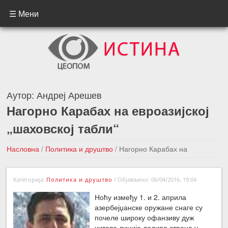
☰ Мени
Аутор:
Андреј Арешев
Нагорно Карабах на евроазијској
„шаховској табли“
Насловна
/
Политика и друштво
/
Нагорно Карабах на
евроазијској „шаховској табли“
Категорија:
Политика и друштво
/
Објављено: 06/04/2016, 19:04
←Претходна вест
Следећа вест →
Ноћу између 1. и 2. априла
азербејџанске оружане снаге су
почеле широку офанзиву дуж
читаве линије додира страна у