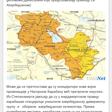
Азербејџаном).
Може да се претпостави да су иницијатори нове војне
провокације у Нагорном Карабаху већ претрпели неуспех.
Из Степанакерта јављају да су у мардакертском правцу
карабашки специјалци уништили азербејџанску диверзиону
групу и оборили азербејџански хеликоптер. Према
потврђеним вестима, карабашке снаге су на југоисточном