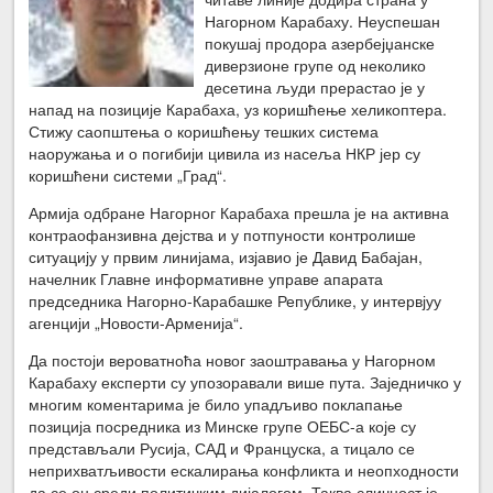
Нагорном Карабаху. Неуспешан
покушај продора азербејџанске
диверзионе групе од неколико
десетина људи прерастао је у
напад на позиције Карабаха, уз коришћење хеликоптера.
Стижу саопштења о коришћењу тешких система
наоружања и о погибији цивила из насеља НКР јер су
коришћени системи „Град“.
Армија одбране Нагорног Карабаха прешла је на активна
контраофанзивна дејства и у потпуности контролише
ситуацију у првим линијама, изјавио је Давид Бабајан,
начелник Главне информативне управе апарата
председника Нагорно-Карабашке Републике, у интервјуу
агенцији „Новости-Арменија“.
Да постоји вероватноћа новог заоштравања у Нагорном
Карабаху експерти су упозоравали више пута. Заједничко у
многим коментарима је било упадљиво поклапање
позиција посредника из Минске групе ОЕБС-а које су
представљали Русија, САД и Француска, а тицало се
неприхватљивости ескалирања конфликта и неопходности
да се он среди политичким дијалогом. Таква сличност је