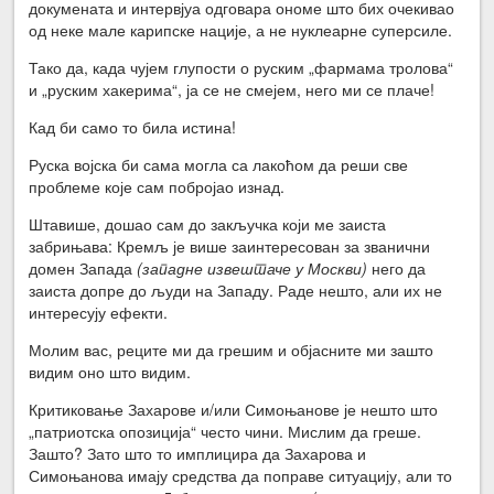
докумената и интервјуа одговара ономе што бих очекивао
од неке мале карипске нације, а не нуклеарне суперсиле.
Тако да, када чујем глупости о руским „фармама тролова“
и „руским хакерима“, ја се не смејем, него ми се плаче!
Кад би само то била истина!
Руска војска би сама могла са лакоћом да реши све
проблеме које сам побројао изнад.
Штавише, дошао сам до закључка који ме заиста
забрињава: Кремљ је више заинтересован за званични
домен Запада
(западне извештаче у Москви)
него да
заиста допре до људи на Западу. Раде нешто, али их не
интересују ефекти.
Молим вас, реците ми да грешим и објасните ми зашто
видим оно што видим.
Критиковање Захарове и/или Симоњанове је нешто што
„патриотска опозиција“ често чини. Мислим да греше.
Зашто? Зато што то имплицира да Захарова и
Симоњанова имају средства да поправе ситуацију, али то