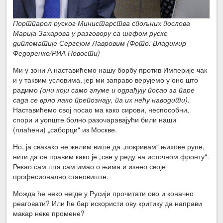
Портпарол руског Министарства спољних послова
Марија Захарова у разговору са шефом руске
дипломатије Сергејом Лавровим (Фото: Владимир
Федоренко/РИА Новости)
Ми у зони А наставићемо нашу борбу против Империје чак
и у таквим условима, јер ми заправо верујемо у оно што
радимо
(они који само глуме и одрађују посао за паре
сада се врло лако препознају, па их нећу наводити).
Наставићемо свој посао ма како сирови, неспособни,
спори и уопште болно разочаравајући били наши
(плаћени) „саборци“ из Москве.
Но, ја свакако не желим више да „покривам“ њихове рупе,
нити да се правим како је „све у реду на источном фронту“.
Рекао сам шта сам имао о њима и изнео своје
професионално становиште.
Можда ће неко негде у Русији прочитати ово и коначно
реаговати? Или ће бар искористи ову критику да направи
макар неке промене?