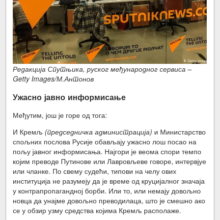
Редакција Спутњика, руског међународног сервиса –
Getty Images/М.Антонов
Ужасно јавно информисање
Међутим, још је горе од тога:
И Кремљ
(председничка администрација)
и Министарство
спољних послова Русије обављају ужасно лош посао на
пољу јавног информисања. Најгори је веома спори темпо
којим преводе Путинове или Лавровљеве говоре, интервјуе
или чланке. По свему судећи, типови на челу ових
институција не разумеју да је време од круцијалног значаја
у контрапропагандној борби. Или то, или немају довољно
новца да унајме довољно преводилаца, што је смешно ако
се у обзир узму средства којима Кремљ располаже.