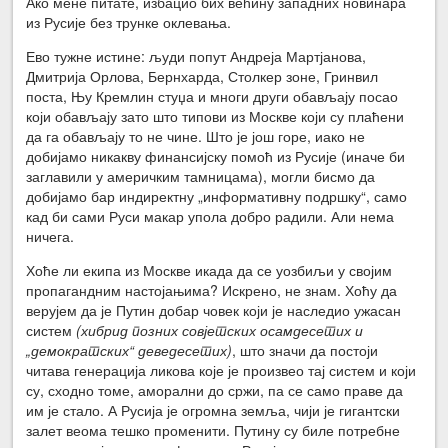
Ако мене питате, избацио бих већину западних новинара
из Русије без трунке оклевања.
Ево тужне истине: људи попут Андреја Мартјанова,
Дмитрија Орлова, Бернхарда, Столкер зоне, Гринвил
поста, Њу Кремлин стуџа и многи други обављају посао
који обављају зато што типови из Москве који су плаћени
да га обављају то не чине. Што је још горе, иако не
добијамо никакву финансијску помоћ из Русије (иначе би
заглавили у америчким тамницама), могли бисмо да
добијамо бар индиректну „информативну подршку“, само
кад би сами Руси макар упола добро радили. Али нема
ничега.
Хоће ли екипа из Москве икада да се уозбиљи у својим
пропагандним настојањима? Искрено, не знам. Хоћу да
верујем да је Путин добар човек који је наследио ужасан
систем
(хибрид позних совјетских осамдесетих и
„демократских“ деведесетих)
, што значи да постоји
читава генерација ликова које је произвео тај систем и који
су, сходно томе, аморални до сржи, па се само праве да
им је стало. А Русија је огромна земља, чији је гигантски
залет веома тешко променити. Путину су биле потребне