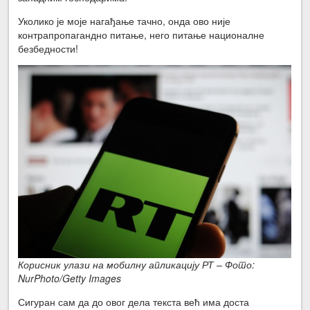
Уколико је моје нагађање тачно, онда ово није
контрапропагандно питање, него питање националне
безбедности!
Корисник улази на мобилну апликацију РТ – Фото:
NurPhoto/Getty Images
Сигуран сам да до овог дела текста већ има доста