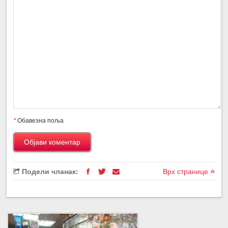
*
Обавезна поља
Подели чланак:
Врх странице