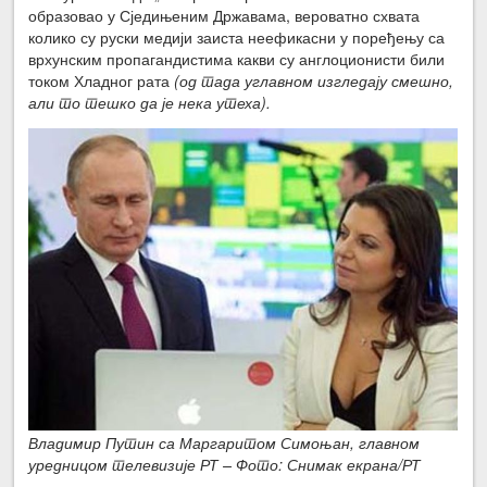
образовао у Сједињеним Државама, вероватно схвата
колико су руски медији заиста неефикасни у поређењу са
врхунским пропагандистима какви су англоционисти били
током Хладног рата
(од тада углавном изгледају смешно,
али то тешко да је нека утеха).
Владимир Путин са Маргаритом Симоњан, главном
уредницом телевизије РТ – Фото: Снимак екрана/РТ