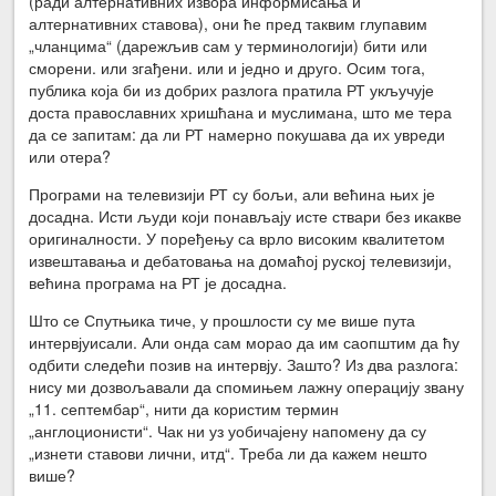
(ради алтернативних извора информисања и
алтернативних ставова), они ће пред таквим глупавим
„чланцима“ (дарежљив сам у терминологији) бити или
сморени. или згађени. или и једно и друго. Осим тога,
публика која би из добрих разлога пратила РТ укључује
доста православних хришћана и муслимана, што ме тера
да се запитам: да ли РТ намерно покушава да их увреди
или отера?
Програми на телевизији РТ су бољи, али већина њих је
досадна. Исти људи који понављају исте ствари без икакве
оригиналности. У поређењу са врло високим квалитетом
извештавања и дебатовања на домаћој руској телевизији,
већина програма на РТ је досадна.
Што се Спутњика тиче, у прошлости су ме више пута
интервјуисали. Али онда сам морао да им саопштим да ћу
одбити следећи позив на интервју. Зашто? Из два разлога:
нису ми дозвољавали да спомињем лажну операцију звану
„11. септембар“, нити да користим термин
„англоционисти“. Чак ни уз уобичајену напомену да су
„изнети ставови лични, итд“. Треба ли да кажем нешто
више?