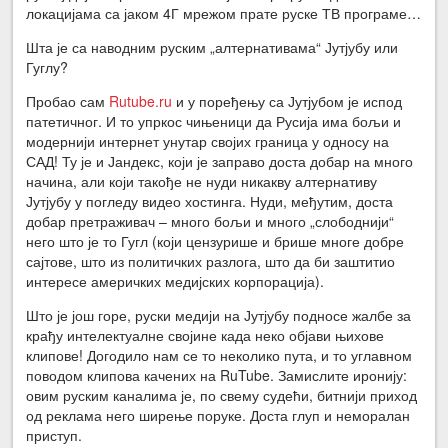
локацијама са јаком 4Г мрежом прате руске ТВ програме…
Шта је са наводним руским „алтернативама“ Јутјубу или
Гуглу?
Пробао сам
Rutube.ru
и у поређењу са Јутјубом је испод
патетичног. И то упркос чињеници да Русија има бољи и
модернији интернет унутар својих граница у односу на
САД! Ту је и Јандекс, који је заправо доста добар на много
начина, али који такође не нуди никакву алтернативу
Јутјубу у погледу видео хостинга. Нуди, међутим, доста
добар претраживач – много бољи и много „слободнији“
него што је то Гугл (који цензурише и брише многе добре
сајтове, што из политичких разлога, што да би заштитио
интересе америчких медијских корпорација).
Што је још горе, руски медији на Јутјубу подносе жалбе за
крађу интелектуалне својине када неко објави њихове
клипове! Догодило нам се то неколико пута, и то углавном
поводом клипова качених на RuTube. Замислите иронију:
овим руским каналима је, по свему судећи, битнији приход
од реклама него ширење поруке. Доста глуп и неморалан
приступ.