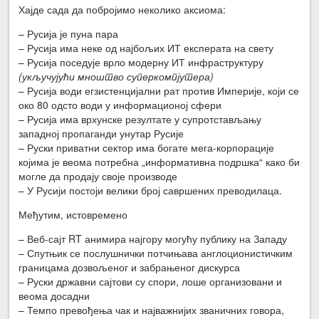
Хајде сада да побројимо неколико аксиома:
– Русија је пуна пара
– Русија има неке од најбољих ИТ експерата на свету
– Русија поседује врло модерну ИТ инфраструктуру
(укључујући мноштво суперкомпјутера)
– Русија води егзистенцијални рат против Империје, који се
око 80 одсто води у информационој сфери
– Русија има врхунске резултате у супротстављању
западној пропаганди унутар Русије
– Руски приватни сектор има богате мега-корпорације
којима је веома потребна „информативна подршка“ како би
могле да продају своје производе
– У Русији постоји велики број савршених преводилаца.
Међутим, истовремено
– Веб-сајт RT анимира најгору могућу публику на Западу
– Спутњик се послушнички потчињава англоционистичким
границама дозвољеног и забрањеног дискурса
– Руски државни сајтови су спори, лоше организовани и
веома досадни
– Темпо превођења чак и најважнијих званичних говора,