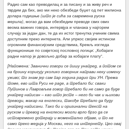
Радио сам као преводилац и за писану и за живу реч и
тврдим да бих, ако ми неко обезбеди буџет од пет милиона
долара годишње
(што је сића за савремена руска
мерила)
, могао да вам обезбедим преводе свих ових
веома важних говора, интервјуа и чланака у најгорем
случају за један дан, те да их истог тренутка учиним свима
доступним преко интернета. Али упркос својим истински
огромним финансијским средствима, Кремљ изгледа
функционише по совјетској пословној логици: „Кобајаги
радни напор је довољно добар за кобајаги плату“.
[Напомена: Званични говори се пишу унапред, а потом се
на брзину коригују уколико говорник направи неку измену
уживо; то знам јер сам пар година радио при УН. Према
томе, ево шта Руси не раде, а требало би: сваки
Путинов и Лавровљев говор требало би не само да буде
унапред написан – као што јесте – него би чак и њихови
преводи, макар на енглески, такође требало да буду
унапред написани. Тако би и оригинални текст на
руском и превод на енглески могли врло брзо да се
истовремено дотерају и моментално објаве, и то не
само преко медија у Москви, него на интернету. Цео овај
процес максимално би трајао два до три сата након