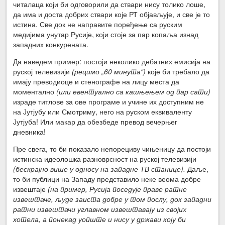
читалаца који би одговорили да ствари нису толико лоше,
да има и доста добрих ствари које РТ објављује, и све је то
истина. Све док не направите поређење са руским
медијима унутар Русије, који стоје за пар копаља изнад
западних конкурената.
Да наведем пример: постоји неколико дебатних емисија на
руској телевизији
(рецимо „60 минута“)
које би требало да
имају преводиоце и стенографе на лицу места да
моментално
(или евентуално са кашњењем од пар сати)
израде титлове за ове програме и учине их доступним не
на Јутјубу или Смотриму, него на руском еквиваленту
Јутјуба! Или макар да обезбеде превод вечерњег
дневника!
Пре свега, то би показало непорециву чињеницу да постоји
истинска идеолошка разноврсност на руској телевизији
(бескрајно више у односу на западне ТВ станице).
Даље,
то би публици на Западу представило неке веома добре
извештаје
(на пример, Русија поседује праве ратне
извештаче, људе заиста добре у том послу, док западни
ратни извештачи углавном извештавају из својих
хотела, а понекад уопште и нису у држави коју би