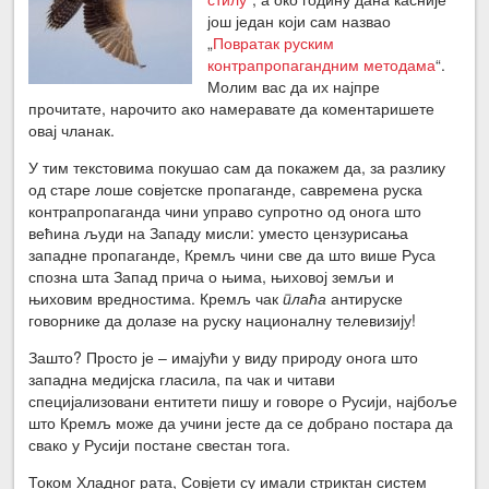
још један који сам назвао
„
Повратак руским
контрапропагандним методама
“.
Молим вас да их најпре
прочитате, нарочито ако намеравате да коментаришете
овај чланак.
У тим текстовима покушао сам да покажем да, за разлику
од старе лоше совјетске пропаганде, савремена руска
контрапропаганда чини управо супротно од онога што
већина људи на Западу мисли: уместо цензурисања
западне пропаганде, Кремљ чини све да што више Руса
спозна шта Запад прича о њима, њиховој земљи и
њиховим вредностима. Кремљ чак
плаћа
антируске
говорнике да долазе на руску националну телевизију!
Зашто? Просто је – имајући у виду природу онога што
западна медијска гласила, па чак и читави
специјализовани ентитети пишу и говоре о Русији, најбоље
што Кремљ може да учини јесте да се добрано постара да
свако у Русији постане свестан тога.
Током Хладног рата, Совјети су имали стриктан систем