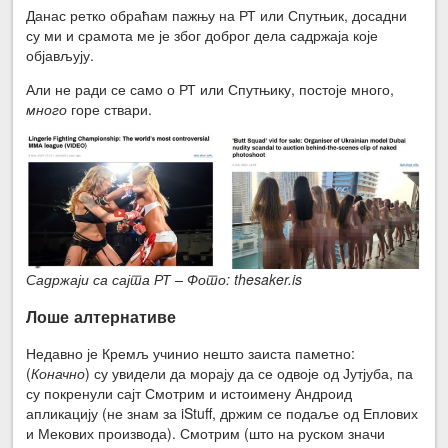
Данас ретко обраћам пажњу на РТ или Спутњик, досадни
су ми и срамота ме је због доброг дела садржаја које
објављују.
Али не ради се само о РТ или Спутњику, постоје много,
много
горе ствари.
Садржаји са сајта РТ – Фото: thesaker.is
Лоше алтернативе
Недавно је Кремљ учинио нешто заиста паметно:
(
Коначно
) су увидели да морају да се одвоје од Јутјуба, па
су покренули сајт Смотрим и истоимену Андроид
апликацију (не знам за iStuff, држим се подаље од Еплових
и Мекових производа). Смотрим (што на руском значи