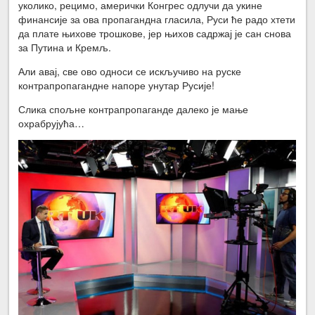
уколико, рецимо, амерички Конгрес одлучи да укине
финансије за ова пропагандна гласила, Руси ће радо хтети
да плате њихове трошкове, јер њихов садржај је сан снова
за Путина и Кремљ.
Али авај, све ово односи се искључиво на руске
контрапропагандне напоре унутар Русије!
Слика спољне контрапропаганде далеко је мање
охрабрујућа…