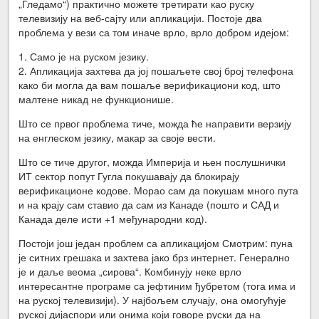
„Гледамо“) практично можете третирати као руску
телевизију на веб-сајту или апликацији. Постоје два
проблема у вези са том иначе врло, врло добром идејом:
1. Само је на руском језику.
2. Апликација захтева да јој пошаљете свој број телефона
како би могла да вам пошаље верификациони код, што
малтене никад не функционише.
Што се првог проблема тиче, можда ће направити верзију
на енглеском језику, макар за своје вести.
Што се тиче другог, можда Империја и њен послушнички
ИТ сектор попут Гугла покушавају да блокирају
верификационе кодове. Морао сам да покушам много пута
и на крају сам ставио да сам из Канаде (пошто и САД и
Канада деле исти +1 међународни код).
Постоји још један проблем са апликацијом Смотрим: пуна
је ситних грешака и захтева јако брз интернет. Генерално
је и даље веома „сирова“. Комбинују неке врло
интересантне програме са јефтиним ђубретом (тога има и
на руској телевизији). У најбољем случају, она омогућује
руској дијаспори или онима који говоре руски да на