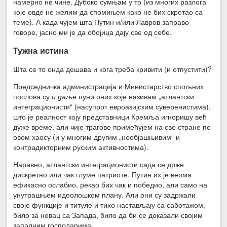
намерно не чине. Дубоко сумњам у то (из многих разлога
које овде не желим да спомињем како не бих скретао са
теме). А када чујем шта Путин и/или Лавров заправо
говоре, јасно ми је да обојица дају све од себе.
Тужна истина
Шта се то онда дешава и кога треба кривити (и отпустити)?
Председничка администрација и Министарство спољних
послова су
и даље
пуни оних које називам „атлантски
интеграционисти“ (насупрот евроазијским суверенистима),
што је реалност коју представници Кремља игноришу већ
дуже време, али чије трагове примећујем на све стране по
овом хаосу (и у многим другим „необјашњивим“ и
контрадикторним руским активностима).
Наравно, атлантски интеграционисти сада се држе
дискретно или чак глуме патриоте. Путин их је веома
ефикасно ослабио, рекао бих чак и победио, али само на
унутрашњем идеолошком плану. Али они су задржали
своје функције и титуле и тихо настављају са саботажом,
било за новац са Запада, било да би се доказали својим
западним господарима.