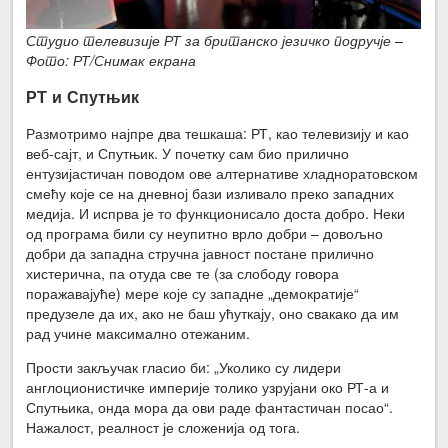
Студио телевизије РТ за британско језичко подручје –
Фото: РТ/Снимак екрана
РТ и Спутњик
Размотримо најпре два тешкаша: РТ, као телевизију и као
веб-сајт, и Спутњик. У почетку сам био прилично
ентузијастичан поводом ове алтернативе хладноратовском
смећу које се на дневној бази изливало преко западних
медија. И испрва је то функционисало доста добро. Неки
од програма били су неупитно врло добри – довољно
добри да западна стручна јавност постане прилично
хистерична, па отуда све те (за слободу говора
поражавајуће) мере које су западне „демократије“
предузеле да их, ако не баш ућуткају, оно свакако да им
рад учине максимално отежаним.
Прости закључак гласио би: „Уколико су лидери
англоционистичке империје толико узрујани око РТ-а и
Спутњика, онда мора да ови раде фантастичан посао“.
Нажалост, реалност је сложенија од тога.