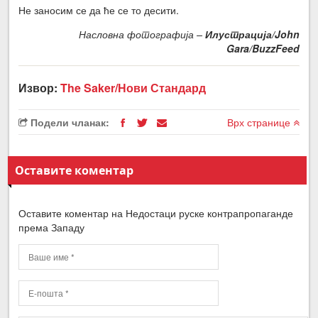
Не заносим се да ће се то десити.
Насловна фотографија –
Илустрација/John
Gara/BuzzFeed
Извор:
The Saker/Нови Стандард
Подели чланак:
Врх странице
Оставите коментар
Оставите коментар на Недостаци руске контрапропаганде
према Западу