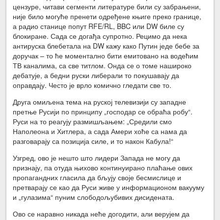
цензуре, читави сегменти литературе били су забрањени,
није било могуће пренети одређене књиге преко границе,
а радио станице попут RFE/RL, BBC или DW биле су
блокиране. Сада се догађа супротно. Рецимо да нека
антируска блебетала на DW кажу како Путин једе бебе за
доручак – то ће моментално бити емитовано на водећим
ТВ каналима, са све титлом. Онда се о томе нашироко
дебатује, а бедни руски либерали то покушавају да
оправдају. Често је врло комично гледати све то.
Друга омиљена тема на руској телевизији су западне
претње Русији по принципу „господар се обраћа робу“.
Руси на то реагују размишљањем: „Средили смо
Наполеона и Хитлера, а сада Амери хоће са нама да
разговарају са позиција силе, и то након Кабула!“
Узгред, ово је нешто што лидери Запада не могу да
признају, па отуда њихово континуирано плаћање ових
пропагандних гласила да бљују своје бесмислице и
претварају се као да Руси живе у информационом вакууму
и „гулазима“ пуним слободољубивих дисидената.
Ово се наравно никада неће догодити, али верујем да