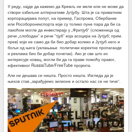
У реду, хајде да кажемо да Кремљ не жели или не може да
створи озбиљне алтернативе Јутјубу. Шта је са приватним
корпорацијама попут, на пример, Гаспрома, Сбербанке
или Рособоронекспорта које су толико пуне пара да би са
лакоћом могле да инвестирају у „Фритјуб“ (сложеница од
речи „слободан” и речи ”тјуб” која асоцира на Јутјуб; прим.
прев) који не само да би био добар колико и Јутјуб него и
бољи од њега (уклањање политички коректне пропаганде
и реклама био би добар почетак). Ако је све што их
интересује новац, могли би да га праве помоћу правог,
ефективног RussiaTube/FreeTube пројекта.
Али не дешава се ништа. Просто ништа. Изгледа да је
њихов став „зарађујемо зилионе и остало нас се не тиче“.