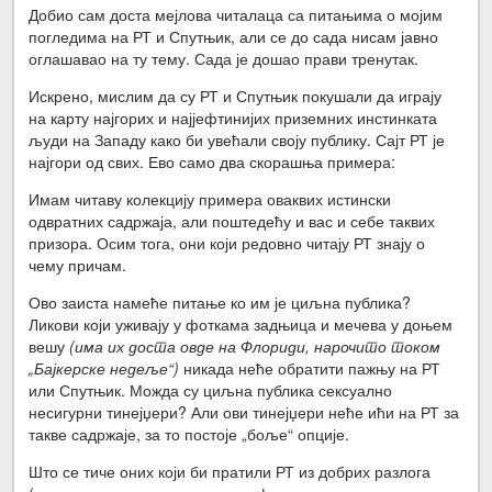
Добио сам доста мејлова читалаца са питањима о мојим
погледима на РТ и Спутњик, али се до сада нисам јавно
оглашавао на ту тему. Сада је дошао прави тренутак.
Искрено, мислим да су РТ и Спутњик покушали да играју
на карту најгорих и најјефтинијих приземних инстинката
људи на Западу како би увећали своју публику. Сајт РТ је
најгори од свих. Ево само два скорашња примера:
Имам читаву колекцију примера оваквих истински
одвратних садржаја, али поштедећу и вас и себе таквих
призора. Осим тога, они који редовно читају РТ знају о
чему причам.
Ово заиста намеће питање ко им је циљна публика?
Ликови који уживају у фоткама задњица и мечева у доњем
вешу
(има их доста овде на Флориди, нарочито током
„Бајкерске недеље“)
никада неће обратити пажњу на РТ
или Спутњик. Можда су циљна публика сексуално
несигурни тинејџери? Али ови тинејџери неће ићи на РТ за
такве садржаје, за то постоје „боље“ опције.
Што се тиче оних који би пратили РТ из добрих разлога