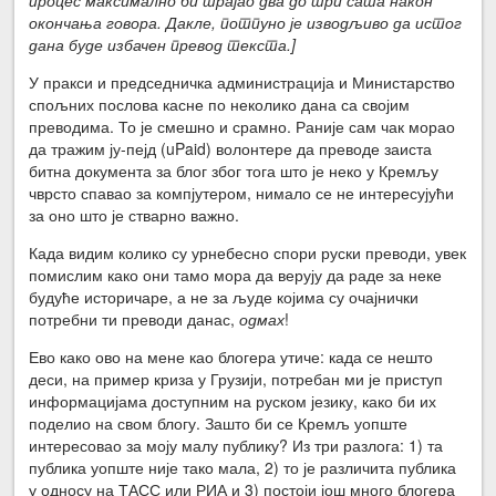
окончања говора. Дакле, потпуно је изводљиво да истог
дана буде избачен превод текста.]
У пракси и председничка администрација и Министарство
спољних послова касне по неколико дана са својим
преводима. То је смешно и срамно. Раније сам чак морао
да тражим ју-пејд (uPaid) волонтере да преводе заиста
битна документа за блог због тога што је неко у Кремљу
чврсто спавао за компјутером, нимало се не интересујући
за оно што је стварно важно.
Када видим колико су урнебесно спори руски преводи, увек
помислим како они тамо мора да верују да раде за неке
будуће историчаре, а не за људе којима су очајнички
потребни ти преводи данас,
одмах
!
Ево како ово на мене као блогера утиче: када се нешто
деси, на пример криза у Грузији, потребан ми је приступ
информацијама доступним на руском језику, како би их
поделио на свом блогу. Зашто би се Кремљ уопште
интересовао за моју малу публику? Из три разлога: 1) та
публика уопште није тако мала, 2) то је различита публика
у односу на ТАСС или РИА и 3) постоји још много блогера