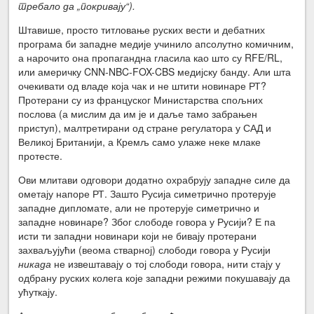
требало да „покривају“).
Штавише, просто титловање руских вести и дебатних
програма би западне медије учинило апсолутно комичним,
а нарочито она пропагандна гласила као што су RFE/RL,
или америчку CNN-NBC-FOX-CBS медијску банду. Али шта
очекивати од владе која чак и не штити новинаре РТ?
Протерани су из француског Министарства спољних
послова (а мислим да им је и даље тамо забрањен
приступ), малтретирани од стране регулатора у САД и
Великој Британији, а Кремљ само улаже неке млаке
протесте.
Ови млитави одговори додатно охрабрују западне силе да
ометају напоре РТ. Зашто Русија симетрично протерује
западне дипломате, али не протерује симетрично и
западне новинаре? Због слободе говора у Русији? Е па
исти ти западни новинари који не бивају протерани
захваљујући (веома стварној) слободи говора у Русији
никада
не извештавају о тој слободи говора, нити стају у
одбрану руских колега које западни режими покушавају да
ућуткају.