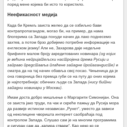
поред мене којима би исто то користило.
Неефикасност медија
Када би Кремљ заиста желео да се озбиљно бави
контрапропагандом, могао би, на пример, да нама
блогерима са Запада понуди начин да лако поднесемо
захтев, а потом брзо добијемо потребне информације на
енглеском језику! Али не, Захарова даје недељне
брифинге малом броју акредитованих новинара
(од којих
је већина непријатељски настројена према Русији и
заправо представља плаћене западне пропагандисте)
и
сматра да на тај начин обавља свој посао. Чињеница да је
она говорница без премца губи се на путу до оних којима
је најпотребнија: обичних људи са Запада
(нису битни
западни новинари у Москви).
Имам доста добро мишљење о Маргарити Симонијан. Она
се заиста јако труди, па чак и скреће пажњу да Русија мора
да развије истински независан „Рунет“, уместо да зависи
од неколицине чворишта интернет саобраћаја под
контролом Запада. Слушао сам је на многим програмима
и сигуран сам да „капира ствари“. Као неко ко се