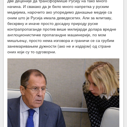
две деценије да трансформише Русију на тако много
начина. И свакако да је било много напретка у руским
медијима, нарочито ако упоредимо данашње медије са
оним што је Русија имала деведесетих. Али за млитаву,
бескрвну и иначе просто досадну природу руске
контрапропаганде против више милијарди долара вредне
англоционистичке пропагандне машинерије, по мом
мишљењу, просто нема изговора и граничи се са грубим
занемаривањем дужности (ако не и издајом) од стране
оних који су то одговорни.