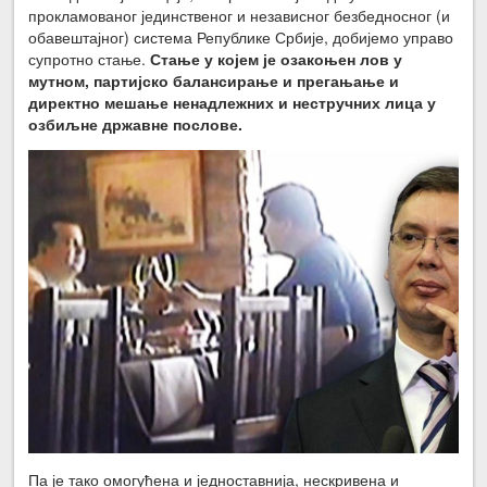
прокламованог јединственог и независног безбедносног (и
обавештајног) система Републике Србије, добијемо управо
супротно стање.
Стање у којем је озакоњен лов у
мутном, партијско балансирање и прегањање и
директно мешање ненадлежних и нестручних лица у
озбиљне државне послове.
Па је тако омогућена и једноставнија, нескривена и