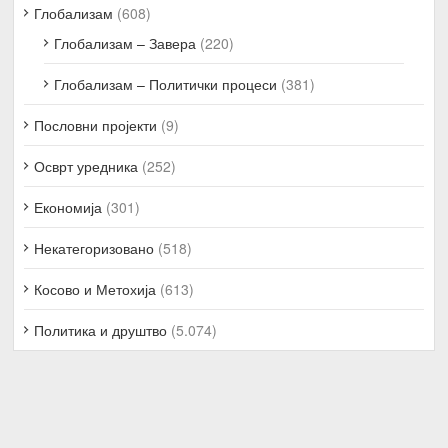
Глобализам
(608)
Глобализам – Завера
(220)
Глобализам – Политички процеси
(381)
Пословни пројекти
(9)
Осврт уредника
(252)
Економија
(301)
Некатегоризовано
(518)
Косово и Метохија
(613)
Политика и друштво
(5.074)