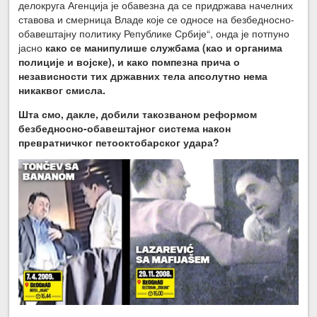
делокруга Агенција је обавезна да се придржава начелних
ставова и смерница Владе које се односе на безбедносно-
обавештајну политику Републике Србије“, онда је потпуно
јасно
како се манипулише службама (као и органима
полиције и војске), и како помпезна прича о
независности тих државних тела апсолутно нема
никаквог смисла.
Шта смо, дакле, добили такозваном реформом
безбедносно-обавештајног система након
превратничког петооктобарског удара?