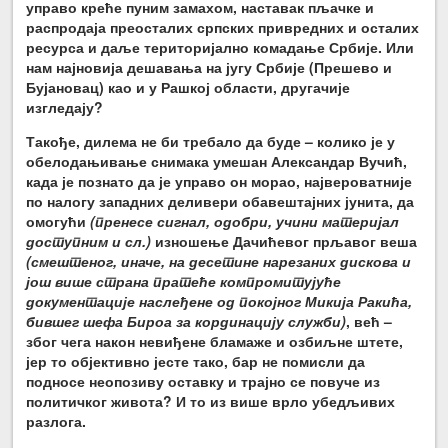
управо креће пуним замахом, наставак пљачке и
распродаја преосталих српских привредних и осталих
ресурса и даље територијално комадање Србије. Или
нам најновија дешавања на југу Србије (Прешево и
Бујановац) као и у Рашкој области, другачије
изгледају?
Такође, дилема не би требало да буде – колико је у
обелодањивање снимака умешан Александар Вучић,
када је познато да је управо он морао, највероватније
по налогу западних деливери обавештајних јунита, да
омогући
(пренесе сигнал, одобри, учини материјал
доступним и сл.)
изношење Дачићевог прљавог веша
(смештеног, иначе, на десетине нарезаних дискова и
још више страна пратеће компромитујуће
документације наслеђене од покојног Микија Ракића,
бившег шефа Бироа за кординацију служби)
, већ –
због чега након невиђене бламаже и озбиљне штете,
јер то објективно јесте тако, бар не помисли да
подносе неопозиву оставку и трајно се повуче из
политичког живота? И то из више врло убедљивих
разлога.