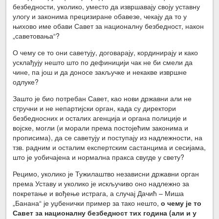
безбедности, уколико, уместо да извршавају своју уставну
улогу и законима прецизиране обавезе, чекају да то у
њихово име обави Савет за националну безбедност, након
„саветовања“?
О чему се то они саветују, договарају, кординирају и како
усклађују нешто што по дефиницији чак не би смели да
чине, па још и да доносе закључке и некакве извршне
одлуке?
Зашто је био потребан Савет, као нови државни али не
стручни и не непартијски орган, када су директори
безбедносних и осталих агенција и органа полиције и
војске, могли (и морали према постојећим законима и
прописима), да се саветују и поступају из надлежности, на
тзв. радним и осталим експертским састанцима и сесијама,
што је уобичајена и нормална пракса свугде у свету?
Рецимо, уколико је Тужилаштво независни државни орган
према Уставу и уколико је искључиво оно надлежно за
покретање и вођење истрага, а случај Дачић – Миша
„Банана“ је уџбенички пример за тако нешто,
о чему је то
Савет за националну безбедност тих година (али и у