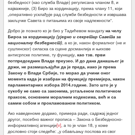
безбедност (као служба Владе) регулисана чланом 8, и
најважније, (3) Биро за кординацију, према члану 11, који
„оперативно усклађује рад служби безбедности и извршава
закључке Савета о питањима из своје надлежности“.
Добро је познато ко је био у Тадићевом мандату
на челу
Бироа за кординацију
(уједно и секретар Савета за
националну безбедност)
, а ко је, након формалног (не и
суштинског) силаска са сцене досманлија и њихове
антисрпске политике, ту функцију,
као тзв. први
потпредседник Владе преузео. И до дана данашњег је
држи, не размишљајући да је преда, иако је према
Закону о Влади Србије, то морао да учини оног
момента када је изабран на функцију премијера, након
парламентарних избора 2014.године. Зато што је у
сукобу не само са законима, устаљеном политичком
праксом, основним моралним кодексима, већ и са
самим собом и прокламованом политиком.
Ако наведеноме додамо, примера ради, садржај једног
другог, посебно важног прописа – Закона о Безбедносно-
информативној агенцији
[v]
, а то је члан 18, у коме
дословно стоји следеће: „у обављању послова из свог