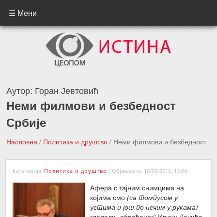
☰ Мени
Аутор:
Горан Јевтовић
Неми филмови и безбедност
Србије
Насловна
/
Политика и друштво
/
Неми филмови и безбедност
Србије
Категорија:
Политика и друштво
/
Објављено: 16/09/2015, 13:04
←Претходна вест
Следећа вест →
Афера с тајним снимцима на
којима смо
(са томпусом у
устима и још по нечим у рукама)
гледали „обрађеног“ Ивицу Дачића