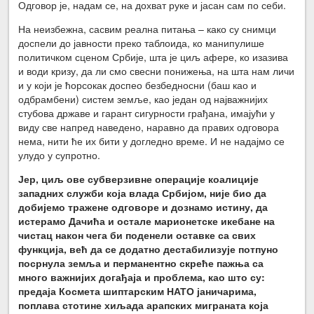
Одговор је, надам се, на дохват руке и јасан сам по себи.
На неизбежна, сасвим реална питања – како су снимци
доспели до јавности преко таблоида, ко манипулише
политичком сценом Србије, шта је циљ афере, ко изазива
и води кризу, да ли смо свесни понижења, на шта нам личи
и у који је ћорсокак доспео безбедносни (баш као и
одбрамбени) систем земље, као један од најважнијих
стубова државе и гарант сигурности грађана, имајући у
виду све напред наведено, наравно да правих одговора
нема, нити ће их бити у догледно време. И не надајмо се
улудо у супротно.
Јер, циљ ове субверзивне операције коалиције
западних служби која влада Србијом, није био да
добијемо тражене одговоре и дознамо истину, да
истерамо Дачића и остале марионетске икебане на
чистац након чега би поденели оставке са свих
функција, већ да се додатно дестабилизује потпуно
посрнула земља и перманентно скреће пажња са
много важнијих догађаја и проблема, као што су:
предаја Космета шиптарским НАТО јаничарима,
поплава стотине хиљада арапских миграната која