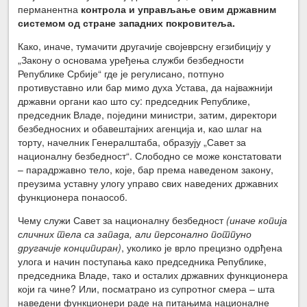
перманентна
контрола и управљање овим државним
системом од стране западних покровитеља.
Како, иначе, тумачити другачије својеврсну егзибицију у
„Закону о основама уређења служби безбедности
Републике Србије“ где је регулисано, потпуно
противуставно или бар мимо духа Устава, да најважнији
државни органи као што су: председник Републике,
председник Владе, поједини министри, затим, директори
безбедносних и обавештајних агенција и, као шлаг на
торту, начелник Генералштаба, образују „Савет за
националну безбедност“. Слободно се може констатовати
– парадржавно тело, које, бар према наведеном закону,
преузима уставну улогу управо свих наведених државних
функционера понаособ.
Чему служи Савет за националну безбедност
(иначе копија
сличних тела са запада, али персонално потпуно
другачије конципиран)
, уколико је врло прецизно одрђена
улога и начин поступања како председника Републике,
председника Владе, тако и осталих државних функционера
који га чине? Или, посматрано из супротног смера – шта
наведени функционери раде на питањима националне