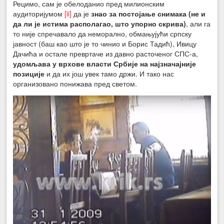
Рецимо, сам је обелоданио пред милионским
аудиторијумом
[ii]
да је
знао за постојање снимака (не и
да ли је истима располагао, што упорно скрива)
, али га
то није спречавало да неморално, обмањујући српску
јавност (баш као што је то чинио и Борис Тадић), Ивицу
Дачића и остале превртаче из давно расточеног СПС-а,
удомљава у врхове власти Србије на најзначајније
позиције
и да их још увек тамо држи. И тако нас
организовано понижава пред светом.