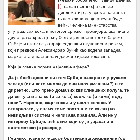
[i]
, садашњег шефа српске
дипломатије а у време настанка
видео клипова, да апсурд буде
већи, челника министарства
унутрашњих дела и потоњег српског премијера, ако ништа
друго, разоткрила је сву беду и јад постпетооктобарске
Србије и оголила до краја садашњи окупациони режим,
који предводи Александрар Вучић као водећа западна
марионета и настављач досманлијских тековина.
Која је главна порука најновије афере?
Да је безбедносни систем Србије разорен и у рукама
запада (или неко мисли да они нису умешани?) што
директно, што преко домаћих квислиншких полуга, те
да се ту „не зна ко (и за кога) коси, ко (и коме) воду
носи“. Наравно, жаргонски и у шали речено. У
стварности, у свему томе постоји и те какав (но
невидљив) систем и неписана правила. Али не у
интересу Србије, већ оних који су је узјахали и
систематски је разарају.
Рецимо, познато је да се британски држављанин
(од