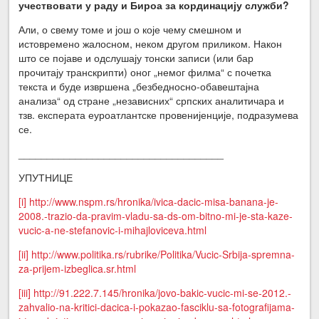
учествовати у раду и Бироа за кординацију служби?
Али, о свему томе и још о које чему смешном и
истовремено жалосном, неком другом приликом. Након
што се појаве и одслушају тонски записи (или бар
прочитају транскрипти) оног „немог филма“ с почетка
текста и буде извршена „безбедносно-обавештајна
анализа“ од стране „независних“ српских аналитичара и
тзв. експерата еуроатлантске провенијенције, подразумева
се.
____________________________________
УПУТНИЦЕ
[i]
http://www.nspm.rs/hronika/ivica-dacic-misa-banana-je-
2008.-trazio-da-pravim-vladu-sa-ds-om-bitno-mi-je-sta-kaze-
vucic-a-ne-stefanovic-i-mihajloviceva.html
[ii]
http://www.politika.rs/rubrike/Politika/Vucic-Srbija-spremna-
za-prijem-izbeglica.sr.html
[iii]
http://91.222.7.145/hronika/jovo-bakic-vucic-mi-se-2012.-
zahvalio-na-kritici-dacica-i-pokazao-fasciklu-sa-fotografijama-