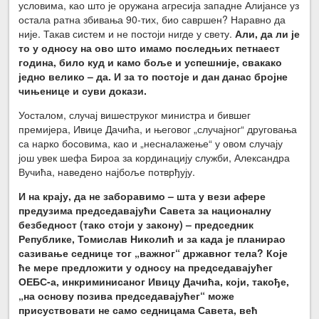
условима, као што је оружана агресија западне Алијансе уз
остала ратна збивања 90-тих, био савршен? Наравно да
није. Такав систем и не постоји нигде у свету.
Али, да ли је
то у односу на ово што имамо последњих петнаест
година, било куд и камо боље и успешније, свакако
једно велико – да. И за то постоје и дан данас бројне
чињенице и суви докази.
Уосталом, случај вишеструког министра и бившег
премијера, Ивице Дачића, и његовог „случајног“ друговања
са нарко босовима, као и „несналажење“ у овом случају
још увек шефа Бироа за кординацију служби, Александра
Вучића, наведено најбоље потврђују.
И на крају, да не заборавимо – шта у вези афере
предузима председавајући Савета за националну
безбедност (тако стоји у закону) – председник
Републике, Томислав Николић и за када је планирао
сазивање седнице тог „важног“ државног тела? Које
ће мере предложити у односу на председавајућег
ОЕБС-а, инкриминисаног Ивицу Дачића, који, такође,
„на основу позива председавајућег“ може
присуствовати не само седницама Савета, већ