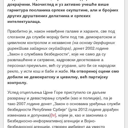
докрајчени. Наочиглед и уз активно учешће више
гарнитура посланика српске скупштине, али и бројних
других друштвених делатника и српских
интелектуалаца.
Првобитно је, након невиђене галаме и харанге, све под
слоганом да службе морају бити под тзв. демократском и
цивилном контролом и независне
(на основу перфидних
директива западних окупатора)
, донет 2002.године
„Закон о службама безбедности“, које не само да су
развлашћене и сатрвене, кадровски десетковане а
персонал преумљен, већ су угуране, што би се народски
рекло, у исти кош и бабе и жабе.
На отвореној сцени смо
добили не демократску и цивилну, већ партијску
контролу.
Услед отцепљења Црне Горе приступило се даљем
разарању и девастирању служби (као и полиције), па је
тако 2007.године донет „Закон о основама уређења служби
безбедности Републике Србије“ (јула 2012.године дорађен
изменама и допунама)
[iv]
, којим је, као и законима о
Безбедносно-информативној агенцији и Војно-
безбедносној агенцији, створен амбијент да уместо