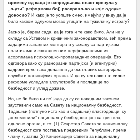
времену од када је напредњачка власт кренула у
„љути“ реформски бој) расправљао и које одлуке
доносио?
И како је то уопште смео, имајући у виду да је
било каквом одлуком могао утицати на тужилачку истрагу?
Јасно је, барем сада, да је тога и те како било. Али не у
складу са Уставом и кривичним законодавством, већ према
задацима западних ментора и у складу са партијским
политикама и свакодневним перформансима из
асортимана психолошко-пропагандних операција. Ето
одговора како су разноразни партијски (и агентурни)
кадрови врло лако долазили до осетљивих материјала
служби и полицијских органа. И да су тек након те силне
реформе уследиле злоупотребе и последице по
безбедност и углед државе.
Но, не би било ни по’ јада да су се наведним законом
зауставили само на Савету за националну безбедност.
Тадашњи (потпуно исто као и садашњи) властодршци, су
„оплеменили“ националну безбедност још са три тела,
односно органа, и то: (1) Секретар Савета за националну
безбедност кога поставља председник Републике, према
члану 7, затим (2) Канцеларија Савета за националну