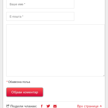
*
Обавезна поља
Подели чланак:
Врх странице