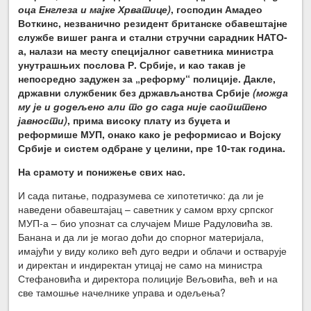
оца Енглеза и мајке Хрватице)
, господин Амадео
Воткинс, незванично резидент британске обавештајне
службе вишег ранга и стални стручни сарадник НАТО-
а, налази на месту специјалног саветника министра
унутрашњих послова Р. Србије, и као такав је
непосредно задужен за „реформу“ полиције. Дакле,
државни службеник без држављанства Србије
(можда
му је и додељено али то до сада није саопштено
јавности)
, прима високу плату из буџета и
реформише МУП, онако како је реформисао и Војску
Србије и систем одбране у целини, пре 10-так година.
На срамоту и понижење свих нас.
И сада питање, подразумева се хипотетичко: да ли је
наведени обавештајац – саветник у самом врху српског
МУП-а – био упознат са случајем Мише Радуловића зв.
Банана и да ли је могао доћи до спорног материјала,
имајући у виду колико већ дуго ведри и облачи и остварује
и директан и индиректан утицај не само на министра
Стефановића и директора полиције Вељовића, већ и на
све тамошње начелнике управа и одељења?