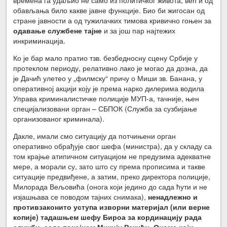
обављања било какве јавне функције. Био би жигосан од
стране јавности а од тужилачких тимова кривично гоњен за
одавање службене тајне
и за још пар најтежих
инкриминација.
Ко је бар мало пратио тзв. безбедносну сцену Србије у
протеклом периоду, релативно лако је могао да дозна, да
је Дачић улетео у „филмску“ причу о Миши зв. Банана, у
оперативној акцији коју је према нарко дилерима водила
Управа криминалистичке полиције МУП-а, тачније, њен
специјализовани орган – СБПОК (Служба за сузбијање
организованог криминала).
Дакле, имали смо ситуацију да потчињени орган
оперативно обрађује свог шефа (министра), да у складу са
том крајње атипичном ситуацијом не предузима адекватне
мере, а морали су, зато што су према прописима и такве
ситуације предвиђене, а затим, преко директора полиције,
Милорада Вељовића (онога који једино до сада ћути и не
изјашњава се поводом тајних снимака),
ненадлежно и
противзаконито уступа изворни материјал (или верне
копије) тадашњем шефу Бироа за кординацију рада
служби, сада покојном Микију Ракићу. Ономе који