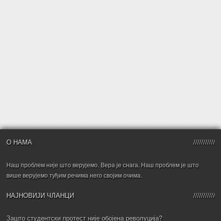
О НАМА
Наш проблем није што верујемо. Вера је снага. Наш проблем је што
више верујемо туђим речима него својим очима.
НАЈНОВИЈИ ЧЛАНЦИ
Зашто студентски протест није обојена револуција?