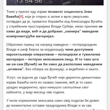
Томе у прилог иду изјаве
познатог социолога Јове
Бакића
[iii]
, који је открио а затим и врло уверљиво
потврдио да је, приватно боравећи код Александра Вучића
у службеним просторијама Владе Србије, имао прилике
не
само да види, већ и да добрано „скенира“ наведени
компромитујући материјал.
Обратимо пажњу на напред наведено – потпредседник
Владе и шеф Бироа за кординацију
чини доступним
најосетљивији оперативни – полицијски и тужилачки
материјал – потпуно непозваном лицу. И то тако што
ни он сам (Вучић) не би смео да располаже наведеним
„штивом“.
Без обзира на функцију, а видећемо и зашто.
Успут, ни једном до сада Вучић није директно демантовао
изјаве Бакића нити их назвао лажним, већ је то само
урадио индиректно, кроз немушто саопштење свог
кабинета, у мају месецу ове године.
У иоле нормалним земљама само овај податак би довео
до моменталне оставке председника Владе и за сва
времена га удаљио не само из политичког живота, већ и од