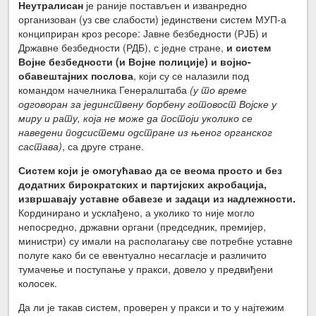
Неутралисан
је раније постављен и изванредно
организован (уз све слабости) јединствени систем МУП-а
конциприран кроз ресоре: Јавне безбедности (РЈБ) и
Државне безбедности (РДБ), с једне стране,
и систем
Војне безбедности (и Војне полиције) и војно-
обавештајних послова
, који су се налазили под
командом начелника Генералштаба
(у то време
одговоран за јединствену борбену готовост Војске у
миру и рату, која не може да постоји уколико се
наведени подсистеми одстране из њеног органског
састава)
, са друге стране.
Систем који је омогућавао да се веома просто и без
додатних бирократских и партијских акробација,
извршавају уставне обавезе и задаци из надлежности.
Кординирано и усклађено, а уколико то није могло
непосредно, државни органи (председник, премијер,
министри) су имали на располагању све потребне уставне
полуге како би се евентуално несагласје и различито
тумачење и поступање у пракси, довело у предвиђени
колосек.
Да ли је такав систем, проверен у пракси и то у најтежим