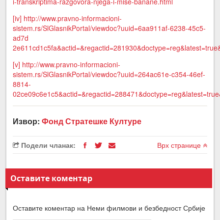
i-transkriptima-razgovora-njega-i-mise-banane.html
[iv]
http://www.pravno-informacioni-
sistem.rs/SlGlasnikPortal/viewdoc?uuid=6aa911af-6238-45c5-
ad7d
2e611cd1c5fa&actid=&regactid=281930&doctype=reg&latest=true&f
[v]
http://www.pravno-informacioni-
sistem.rs/SlGlasnikPortal/viewdoc?uuid=264ac61e-c354-46ef-
8814-
02ce09c6e1c5&actid=&regactid=288471&doctype=reg&latest=true&f
Извор:
Фонд Стратешке Културе
Подели чланак:
Врх странице
Оставите коментар
Оставите коментар на Неми филмови и безбедност Србије