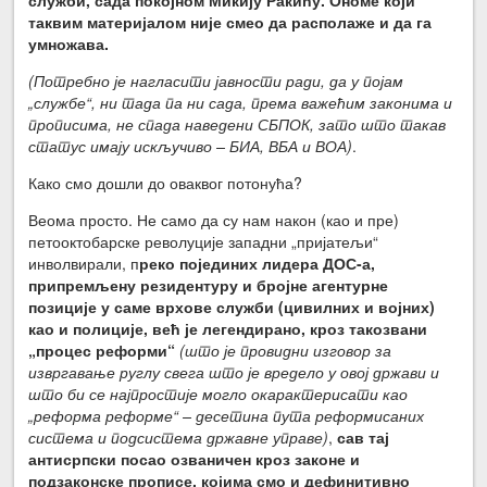
таквим материјалом није смео да располаже и да га
умножава.
(Потребно је нагласити јавности ради, да у појам
„службе“, ни тада па ни сада, према важећим законима и
прописима, не спада наведени СБПОК, зато што такав
статус имају искључиво – БИА, ВБА и ВОА)
.
Како смо дошли до оваквог потонућа?
Веома просто. Не само да су нам након (као и пре)
петооктобарске револуције западни „пријатељи“
инволвирали, п
реко појединих лидера ДОС-а,
припремљену резидентуру и бројне агентурне
позиције у саме врхове служби (цивилних и војних)
као и полиције, већ је легендирано, кроз такозвани
„процес реформи“
(што је провидни изговор за
извргавање руглу свега што је вредело у овој држави и
што би се најпростије могло окарактерисати као
„реформа реформе“ – десетина пута реформисаних
система и подсистема државне управе)
,
сав тај
антисрпски посао озваничен кроз законе и
подзаконске прописе, којима смо и дефинитивно