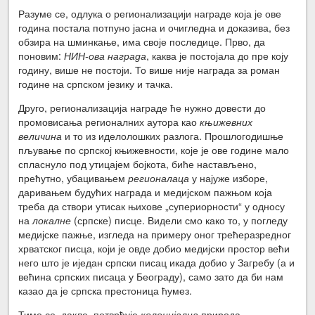
Разуме се, одлука о регионализацији награде која је ове
година постала потпуно јасна и очигледна и доказива, без
обзира на шминкање, има своје последице. Прво, да
поновим:
НИН-ова награда
, каква је постојала до пре коју
годину, више не постоји. То више није награда за роман
године на српском језику и тачка.
Друго, регионализација награде ће нужно довести до
промовисања регионалних аутора као
књижевних
величина
и то из иделолошких разлога. Прошлогодишње
пљување по српској књижевности, које је ове године мало
спласнуло под утицајем бојкота, биће настављено,
прећутно, убацивањем
регионалаца
у најуже изборе,
даривањем будућих награда и медијском пажњом која
треба да створи утисак њихове „супериорности“ у односу
на
локалне
(српске) писце. Видели смо како то, у погледу
медијске пажње, изгледа на примеру оног трећеразредног
хрватског писца, који је овде добио медијски простор већи
него што је иједан српски писац икада добио у Загребу (а и
већина српских писаца у Београду), само зато да би нам
казао да је српска престоница ћумез.
Тиме се, дакле, потврђује
колонијална
природа