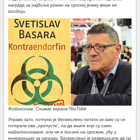
награда за најбољи роман на српској језику више
не
постоји
.
Фотоколаж: Снимак екрана/YouTube
Управо зато, потпуно је бесмислено питати се како су се
поткрали ови „пропусти“, па да књиге које су само
каталогизоване
, али не и
писане
на српском, уђу у
конкуренцију за награду. Бесмислено је размишљати да ли