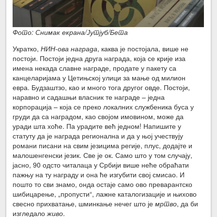
Фото: Снимак екрана/Јутјуб/Бета
Укратко,
НИН-ова награда
, каква је постојала, више не
постоји. Постоји једна друга награда, која се крије иза
имена некада славне награде, продате у пакету са
канцеларијама у Цетињској улици за мање од милион
евра. Будзаштзо, као и много тога другог овде. Постоји,
наравно и садашњи власник те награде – једна
корпорација – која се преко локалних службеника буса у
груди да са наградом, као својом имовином, може да
уради шта хоће. Па урадите већ једном! Напишите у
статуту да је награда регионална и да у њој учествују
романи писани на свим језицима регије, плус, додајте и
малошенгенски језик. Све је ок. Само што у том случају,
јасно, 90 одсто читалаца у Србији више неће обраћати
пажњу на ту награду и она ће изгубити свој смисао. И
пошто то сви знамо, онда остаје само ово преварантско
шибицарење, „пропусти“, лажне каталогизације и њихово
свесно прихватање, шминкање нечег што је
мртво
, да би
изгледало
живо
.