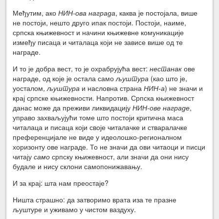
Међутим, ако
НИН-ова награда
, каква је постојала, више
не постоји, нешто друго ипак постоји. Постоји, наиме,
српска књижевност и начини књижевне комуникације
између писаца и читалаца који не зависе више од те
награде.
И то је добра вест, то је охрабрујућа вест:
нестанак
ове
награде, од које је остала само
љуштура
(као што је,
уосталом,
љуштура
и насловна страна
НИН-а
) не значи и
крај српске књижевности. Напротив. Српска књижевност
данас може да преживи ликвидацију
НИН-ове награде
,
управо захваљујући томе што постоји критична маса
читалаца и писаца који своје читалачке и стваралачке
преференцијале не виде у идеолошко-регионалном
хоризонту ове награде. То не значи да ови читаоци и писци
читају
само
српску књижевност, али значи да они нису
будале и нису склони самопонижавању.
И за крај: шта нам преостаје?
Ништа страшно: да затворимо врата иза те празне
љуштуре и уживамо у чистом ваздуху.