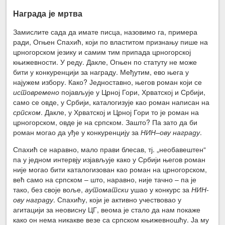
Награда је мртва
Замислите сада да имате писца, назовимо га, примера
ради, Огњен Спахић, који по властитом признању пише на
црногорском језику и самим тим припада црногорској
књижевности. У реду. Дакле, Огњен по статуту не може
бити у конкуренцији за награду. Међутим, ево њега у
најужем избору. Како? Једноставно, његов роман који се
истовремено
појављује у Црној Гори, Хрватској и Србији,
само се овде, у Србији, каталогизује као роман написан на
српском
. Дакле, у Хрватској и Црној Гори то је роман на
црногорском, овде је на српском. Зашто? Па зато да би
роман могао да уђе у конкуренцију за
НИН
–
ову награду
.
Спахић се наравно, мало прави блесав, тј. „необавештен“
па у једном интервју изјављује како у Србији његов роман
није могао бити каталогизован као роман на црногорском,
већ само на српском – што, наравно, није тачно – па је
тако, без своје воље,
аутоматски
ушао у конкурс за
НИН-
ову награду
. Спахићу, који је активно учествовао у
агитацији за неовисну ЦГ, веома је стало да нам покаже
како он нема никакве везе са српском књижевношћу. Ја му