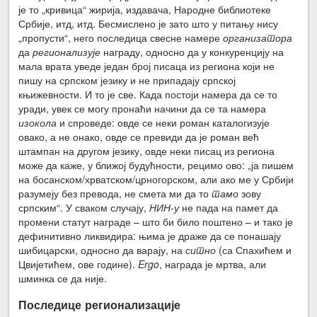
је то „кривица“ жирија, издавача, Народне библиотеке
Србије, итд, итд. Бесмислено је зато што у питању нису
„пропусти“, него последица свесне намере
организатора
да
регионализује
награду, односно да у конкуренцију на
мала врата уведе један број писаца из региона који не
пишу на српском језику и не припадају српској
књижевности. И то је све. Када постоји намера да се то
уради, увек се могу пронаћи начини да се та намера
изокола
и спроведе: овде се неки роман каталогизује
овако, а не онако, овде се превиди да је роман већ
штампан на другом језику, овде неки писац из региона
може да каже, у ближој будућности, рецимо ово: „ја пишем
на босанском/хрватском/црногорском, али ако ме у Србији
разумеју без превода, не смета ми да то
тамо
зову
српским“. У сваком случају,
НИН-у
не пада на памет да
промени статут награде – што би било поштено – и тако је
дефинитивно ликвидира: њима је драже да се понашају
шибицарски, односно да варају, на
ситно
(са Спахићем и
Цвијетићем, ове године).
Ergo
, награда је мртва, али
шминка се да није.
Последице регионализације