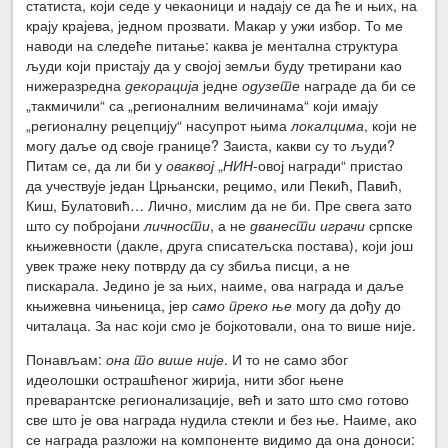
статиста, који седе у чекаоници и надају се да ће и њих, на
крају крајева, једном прозвати. Макар у ужи избор. То ме
наводи на следеће питање: каква је ментална структура
људи који пристају да у својој земљи буду третирани као
нижеразредна
декорација
једне
одузете
награде да би се
„такмичили“ са „регионалним величинама“ који имају
„регионалну рецепцију“ насупрот њима
локалцима
, који не
могу даље од своје границе? Заиста, какви су то људи?
Питам се, да ли би у
оваквој
„
НИН
-овој награди“ пристао
да учествује један Црњански, рецимо, или Пекић, Павић,
Киш, Булатовић… Лично, мислим да не би. Пре свега зато
што су побројани
личности
, а не
дванести играчи
српске
књижевности (дакле, друга списатељска постава), који још
увек траже неку потврду да су збиља писци, а не
пискарала. Једино је за њих, наиме, ова награда и даље
књижевна чињеница, јер
само
преко
ње
могу да дођу до
читалаца. За нас који смо је бојкотовали, она то више није.
Понављам:
она то
више није
. И то не само због
идеолошки острашћеног жирија, нити због њене
преварантске регионализације, већ и зато што смо готово
све што је ова награда нудила стекли и без ње. Наиме, ако
се награда разложи на компоненте видимо да она доноси: