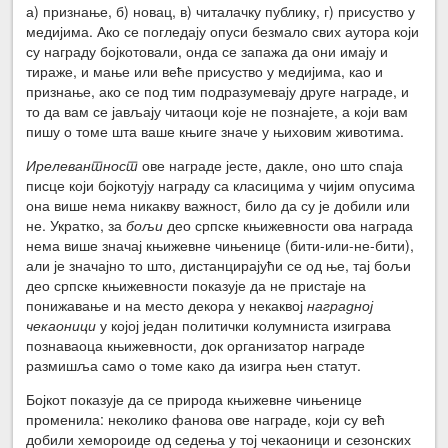
а) признање, б) новац, в) читалачку публику, г) присуство у
медијима. Ако се погледају опуси безмало свих аутора који
су награду бојкотовали, онда се запажа да они имају и
тираже, и мање или веће присуство у медијима, као и
признање, ако се под тим подразумевају друге награде, и
то да вам се јављају читаоци које не познајете, а који вам
пишу о томе шта ваше књиге значе у њиховим животима.
Ирелевантност
ове награде јесте, дакле, оно што спаја
писце који бојкотују награду са класицима у чијим опусима
она више нема никакву важност, било да су је добили или
не. Укратко, за
бољи
део српске књижевности ова награда
нема више значај књижевне чињенице (бити-или-не-бити),
али је значајно то што, дистанцирајући се од ње, тај бољи
део српске књижевности показује да не пристаје на
понижавање и на место декора у некаквој
наградној
чекаоници
у којој један политички колумниста изиграва
познаваоца књижевности, док организатор награде
размишља само о томе како да изигра њен статут.
Бојкот показује да се природа књижевне чињенице
променила: неколико фанова ове награде, који су већ
добили хемороиде од седења у тој чекаоници и сезонских