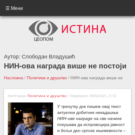
☰ Мени
Аутор:
Слободан Владушић
НИН-ова награда више не постоји
Насловна
/
Политика и друштво
/
НИН-ова награда више не
постоји
Категорија:
Политика и друштво
/
Објављено: 09/02/2021, 21:52
←Претходна вест
Следећа вест →
У тренутку док пишем овај текст
актуелни добитник некадашње
НИН-ове награде
на све начине
покушава да испровоцира јавност
и бољи део српске књижевности –