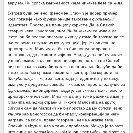
верујем. Ни српска књижевност нема никакве везе са њим.
(Узгред буди речено, феномен Спахић је добар пример
који показује како функционише такозвани
дукљански
идентитет. Просто, на принципу користи. Да је Спахић
стварно неки Црногорац оног
типа
каквим се издаје да
јесте, он би послао писамце жирију у коме би тражио да се
његов роман изузме из конкуренције, јер је написан на
црногорском. Мислим да би то био поступак вредан
поштовања, да не кажем чојства. Али, „Дукљани“ су иначе
у проблемима када се помене чојство, па тако ни Спахић
није неко ко изазива било какво поштовање. Знајући да би
тако остао без српског тржишта књиге, тј. без користи по
текући рачун
– који за њега, када је идентитет у питању,
има улогу
предачког завета
– човек се, просто, одлучио за
(дукљанско) шибицарење: овде је српски-зависан, тамо је
црногорски-неовисан. Мислим да је у томе разлика између
Спахића на једној страни и Николе Маловића на другој:
сигуран сам да Маловић не би пристао да му српски језик
књиже
као црногорски да би упао у конкуренцију за неку
награду, са којом, право говорећи, нема никакве везе.
Спахић, међутим, нема таквих проблема. Можда је то зато
што пише на
новом
језику који је још увек гибак, па може да