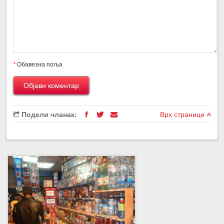
*
Обавезна поља
Подели чланак:
Врх странице