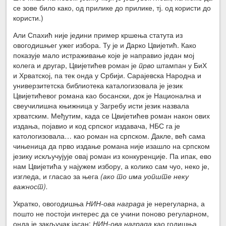
се зове било како, од прилике до прилике, тј. од користи до
користи.)
Али Спахић није једини пример кршења статута из
овогодишњег ужег избора. Ту је и Дарко Цвијетић. Како
показује мало истраживање које је направио један мој
колега и другар, Цвијетићев роман је
прво
штампан у БиХ
и Хрватској, па тек онда у Србији. Сарајевска Народна и
универзитетска библиотека каталогизовала је језик
Цвијетићевог романа као босански, док је Национална и
свеучилишна књижница у Загребу исти језик назвала
хрватским. Међутим, када се Цвијетићев роман након ових
издања, појавио и код српског издавача, НБС га је
катологизовала… као роман на српском. Дакле, већ сама
чињеница да прво издање романа није изашло на српском
језику искључујује овај роман из конкуренције. Па ипак, ево
нам Цвијетића у најужем избору, а колико сам чуо, неко је,
изгледа, и гласао за њега
(ако то има уопште неку
важност).
Укратко, овогодишња
НИН-ова награда
је нерегуларна, а
пошто не постоји интерес да се учини поново регуларном,
онда је закључак јасан:
НИН-ова награда
као годишња