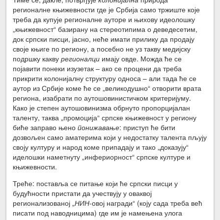
регионалне књижевности где је Србија само тржиште које
треба да купује регионалне ауторе и њихову идеолошку
„књижевност“ базирану на стереотипима о деведесетим,
док српски писци, јасно, неће имати прилику да продају
своје књиге по региону, а посебно не уз такву медијску
подршку какву
регионалци
имају овде. Можда ће се
појавити понеки изузетак – ако се процени да треба
прикрити колонијалну структуру односа – али тада ће се
аутор из Србије коме ће се „великодушно“ отворити врата
региона, изабрати по аутошовинистичком критеријуму.
Како је степен аутошовинизма обрнуто пропорцијалан
таленту, таква „промоција“ српске књижевност у региону
биће заправо њено
понижавање
: приступ ће бити
дозвољен само аматерима који у недостатку талента пљују
своју културу и народ коме припадају и тако „доказују“
иделошки наметнуту „инфериорност“ српске културе и
књижевности.
Треће: поставља се питање који ће српски писци у
будућности пристати да учествују у оваквој
регионализованој „
НИН
-овој награди“ (коју сада треба већ
писати под наводницима) где им је намењена улога