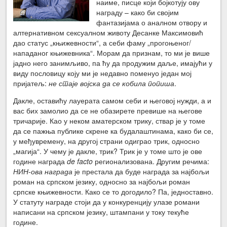
наиме, писце који бојкотују ову
награду – како би својим
фантазијама о аналном отвору и
алтернативном сексуалном животу Десанке Максимовић
дао статус „књижевности“, а себи фаму „прогоњеног/
нападаног књижевника“. Морам да признам, то ми је више
јадно него занимљиво, па ћу да продужим даље, имајући у
виду пословицу коју ми је недавно поменуо један мој
пријатељ:
не стаје војска да се кобила попиша
.
Дакле, оставићу лауерата самом себи и његовој нужди, а и
вас бих замолио да се не обазирете превише на његове
тричарије. Као у неком аматерском трику, ствар је у томе
да се пажња публике скрене ка будалаштинама, како би се,
у међувремену, на другој страни одиграо трик, односно
„магија“. У чему је дакле, трик? Трик је у томе што је ове
године награда
de facto
регионализована. Другим речима:
НИН-ова награда
је престала да буде награда за најбољи
роман на српском језику, односно за најбољи роман
српске књижевности. Како се то догодило? Па, једноставно.
У статуту награде стоји да у конкуренцију улазе романи
написани на српском језику, штампани у току текуће
године.