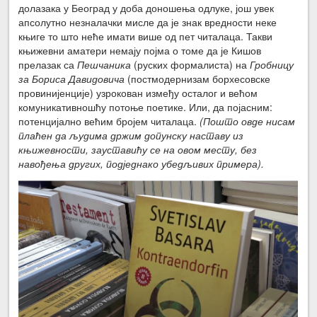
долазака у Београд у доба доношења одлуке, још увек
апсолутно незналачки мисле да је знак вредности неке
књиге то што неће имати више од пет читалаца. Такви
књижевни аматери немају појма о томе да је Кишов
прелазак са
Пешчаника
(руских формалиста) на
Гробницу
за Бориса Давидовича
(постмодернизам борхесовске
провинијенције) узрокован између осталог и већом
комуникативношћу потоње поетике. Или, да појасним:
потенцијално већим бројем читалаца.
(Пошто овде нисам
плаћен да људима држим допунску наставу из
књижевности, зауставићу се на овом месту, без
навођења других, подједнако убедљивих примера).