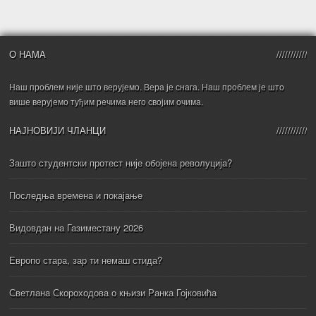
О НАМА
Наш проблем није што верујемо. Вера је снага. Наш проблем је што
више верујемо туђим речима него својим очима.
НАЈНОВИЈИ ЧЛАНЦИ
Зашто студентски протест није обојена револуција?
Последња времена и покајање
Видовдан на Газиместану 2026
Европо стара, зар ти немаш стида?
Светлана Скороходова о књизи Ранка Гојковића