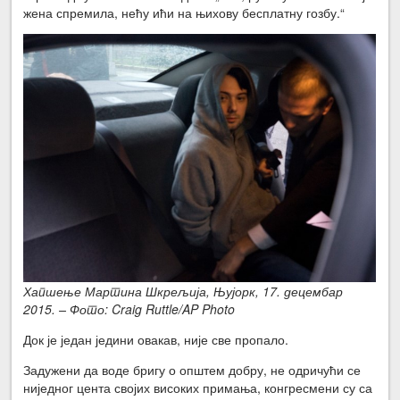
жена спремила, нећу ићи на њихову бесплатну гозбу.“
Хапшење Мартина Шкрељија, Њујорк, 17. децембар
2015. – Фото: Craig Ruttle/AP Photo
Док је један једини овакав, није све пропало.
Задужени да воде бригу о општем добру, не одричући се
ниједног цента својих високих примања, конгресмени су са