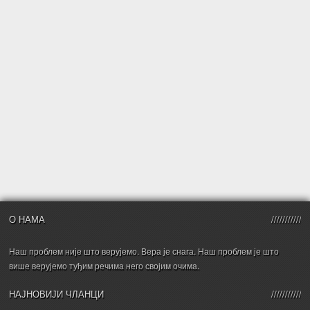
О НАМА
Наш проблем није што верујемо. Вера је снага. Наш проблем је што
више верујемо туђим речима него својим очима.
НАЈНОВИЈИ ЧЛАНЦИ