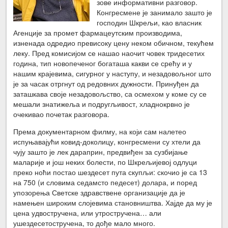
зове информативни разговор.
Конгресмене је занимало зашто је
господин Шкрељи, као власник
Агенције за промет фармацеутским производима,
изненада одредио превисоку цену неком обичном, текућем
леку. Пред комисијом се нашао наочит човек тридесетих
година, тип новопеченог богаташа какви се срећу и у
нашим крајевима, сигурног у наступу, и незадовољног што
је за часак отргнут од редовних дужности. Принуђен да
заташкава своје незадовољство, са осмехом у коме су се
мешали знатижеља и подругљивост, хладнокрвно је
очекивао почетак разговора.
Према документарном филму, на који сам налетео
испуњавајући ковид-доколицу, конгресмени су хтели да
чују зашто је лек дараприн, предвиђен за сузбијање
маларије и још неких болести, по Шкрељијевој одлуци
преко ноћи постао шездесет пута скупљи: скочио је са 13
на 750 (и словима седамсто педесет) долара, и поред
упозорења Светске здравствене организације да је
намењен широким слојевима становништва. Хајде да му је
цена удвостручена, или утростручена… али
ушездесетостручена, то дође мало много.