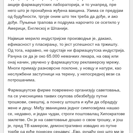
акције фармацеутских лабораторија, и то унапред, пре
него што је пронађена жуђена вакцина. Узима се предујам
од будућности, тргује оним што тек треба да дође, и ако
дође. Пуњење трапова и подрума нарочито се осетило у
Америци, Енглеској и Шпанији.
Највише мерило индустријске производње је, дакако,
ефикасност у пласирању, то јест успешност на тржишту.
Од тога, наравно, не одустаје ни фармацеутска индустрија.
Рачуна се да је око 65.000 немачких лекара, на овај или
онај начин, увучено у фармацеутску рекламерску мрежу.
Многи примају разноврсне поклоне, у новцу и натури, као
неслужбени заступници на терену, у непосредној вези са
потрошачима.
Фармацеутске фирме повремено организују саветовања,
па се учесницима таквих скупова обезбеђују путни
трошкови, смештај, а понесу штошта и кући да обрадују
жене и децу. Међу званицама једног симпозијума нашао
се, недавно, и један чудак, строги поштовалац Хипократове
заклетве. Он је на саветовање дошао о свом трошку, и још
је, пред ТВ камером, демонстративно извадио из путне
торбе од куће понесен сендвич: „Ево, ручаћу оно што ми је