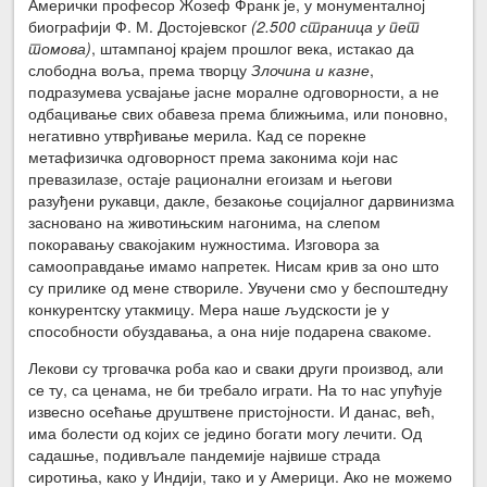
Амерички професор Жозеф Франк је, у монументалној
биографији Ф. М. Достојевског
(2.500 страница у пет
томова)
, штампаној крајем прошлог века, истакао да
слободна воља, према творцу
Злочина и казне
,
подразумева усвајање јасне моралне одговорности, а не
одбацивање свих обавеза према ближњима, или поновно,
негативно утврђивање мерила. Кад се порекне
метафизичка одговорност према законима који нас
превазилазе, остаје рационални егоизам и његови
разуђени рукавци, дакле, безакоње социјалног дарвинизма
засновано на животињским нагонима, на слепом
покоравању свакојаким нужностима. Изговора за
самооправдање имамо напретек. Нисам крив за оно што
су прилике од мене створиле. Увучени смо у беспоштедну
конкурентску утакмицу. Мера наше људскости је у
способности обуздавања, а она није подарена свакоме.
Лекови су трговачка роба као и сваки други производ, али
се ту, са ценама, не би требало играти. На то нас упућује
извесно осећање друштвене пристојности. И данас, већ,
има болести од којих се једино богати могу лечити. Од
садашње, подивљале пандемије највише страда
сиротиња, како у Индији, тако и у Америци. Ако не можемо