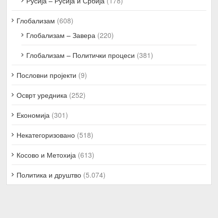
Русија – Русија и Србија
(178)
Глобализам
(608)
Глобализам – Завера
(220)
Глобализам – Политички процеси
(381)
Пословни пројекти
(9)
Осврт уредника
(252)
Економија
(301)
Некатегоризовано
(518)
Косово и Метохија
(613)
Политика и друштво
(5.074)