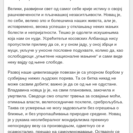
Велики, развијени свет од самог себе крије истину о својој
рашчовечености и пљачкашкој незаситљивости. Новац је,
по себи, велико зло и болешчина наших живота, али је,
истовремено, веома успешан у отклањању неких мањих
болести и непријатности. Тешко је одолети искушењима
која нам он нуди. Усрећитељи косовских Албанаца нису
пропустили прилику да се, и у оном јаду, у оној збрци и
муци, укључе у уносне пословне подухвате, колико да, као
ослободиоци „угњетене националне мањине“ и сами виде
неку вајду од њене слободе.
Развој наше цивилизације повезан је са упорном борбом у
сузбијању нижих људских порива. Та се битка никад не
може сасвим добити; важно је да се од ње не одустане.
Владавина новца ју је, на свим плановима, закочила и
умртвила. Сведоци смо општег трвења за освајање моћи,
отимања власти, велепоседничке похлепе, среброљубља.
Таква се усмерења не могу задовољити без огрешења о
ближње, и без упропашћивања природне средине. Новац
је у рукама неолибералног мондијализма прекинуо
непосредну везу са производњом, одметнуо се и
осамосталио, прешао на самоумножавање. Остварују се