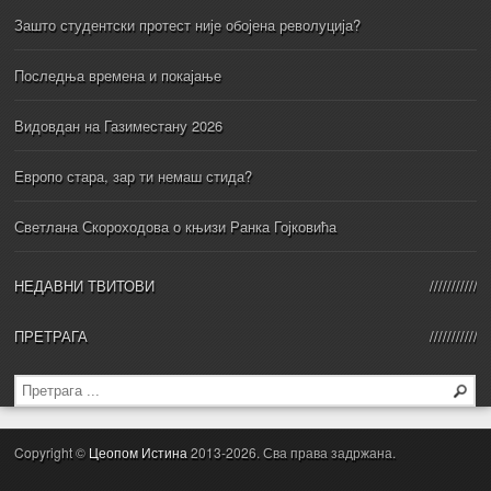
Зашто студентски протест није обојена револуција?
Последња времена и покајање
Видовдан на Газиместану 2026
Европо стара, зар ти немаш стида?
Светлана Скороходова о књизи Ранка Гојковића
НЕДАВНИ ТВИТОВИ
ПРЕТРАГА
Copyright ©
Цеопом Истина
2013-2026. Сва права задржана.