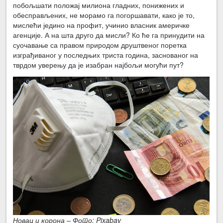
побољшати положај милиона гладних, понижених и
обесправљених, не морамо га погоршавати, како је то,
мислећи једино на профит, учинио власник америчке
агенције. А на шта друго да мисли? Ко ће га принудити на
суочавање са правом природом друштвеног поретка
изграђиваног у последњих триста година, заснованог на
тврдом уверењу да је изабран најбољи могући пут?
Новац и корона – Фото: Pixabay