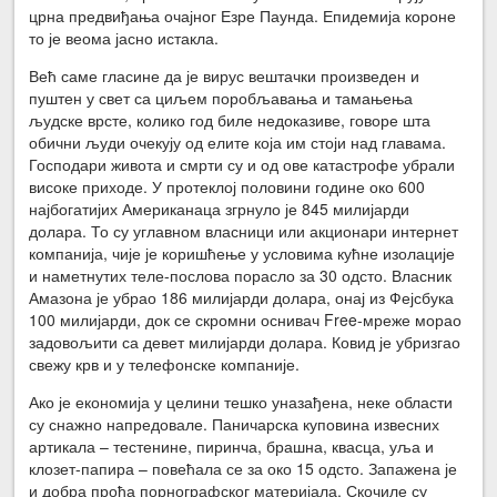
црна предвиђања очајног Езре Паунда. Епидемија короне
то је веома јасно истакла.
Већ саме гласине да је вирус вештачки произведен и
пуштен у свет са циљем поробљавања и тамањења
људске врсте, колико год биле недоказиве, говоре шта
обични људи очекују од елите која им стоји над главама.
Господари живота и смрти су и од ове катастрофе убрали
високе приходе. У протеклој половини године око 600
најбогатијих Американаца згрнуло је 845 милијарди
долара. То су углавном власници или акционари интернет
компанија, чије је коришћење у условима кућне изолације
и наметнутих теле-послова порасло за 30 одсто. Власник
Амазона је убрао 186 милијарди долара, онај из Фејсбука
100 милијарди, док се скромни оснивач Free-мреже морао
задовољити са девет милијарди долара. Ковид је убризгао
свежу крв и у телефонске компаније.
Ако је економија у целини тешко уназађена, неке области
су снажно напредовале. Паничарска куповина извесних
артикала – тестенине, пиринча, брашна, квасца, уља и
клозет-папира – повећала се за око 15 одсто. Запажена је
и добра прођа порнографског материјала. Скочиле су