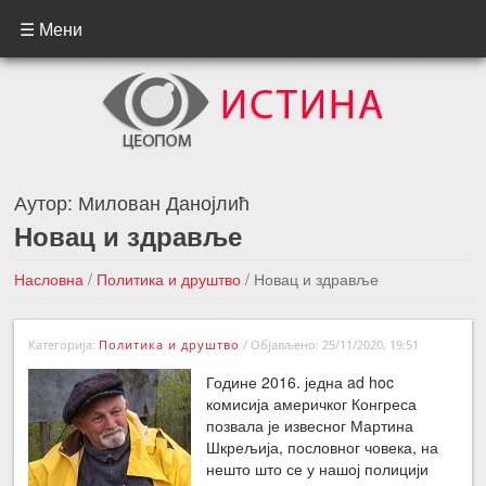
☰ Мени
Аутор:
Милован Данојлић
Новац и здравље
Насловна
/
Политика и друштво
/
Новац и здравље
←Претходна вест
Следећа вест →
Категорија:
Политика и друштво
/
Објављено: 25/11/2020, 19:51
Године 2016. једна ad hoc
комисија америчког Конгреса
позвала је извесног Мартина
Шкрељија, пословног човека, на
нешто што се у нашој полицији