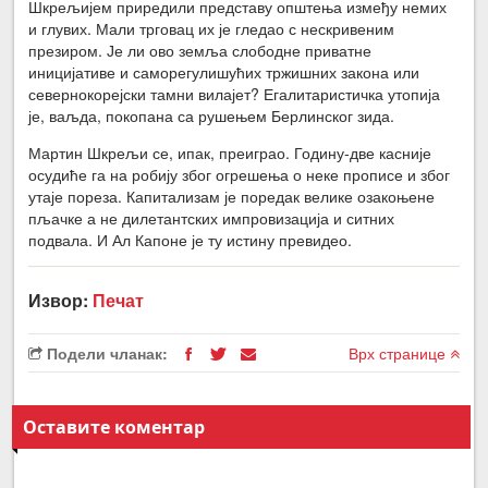
Шкрељијем приредили представу општења између немих
и глувих. Мали трговац их је гледао с нескривеним
презиром. Је ли ово земља слободне приватне
иницијативе и саморегулишућих тржишних закона или
севернокорејски тамни вилајет? Егалитаристичка утопија
је, ваљда, покопана са рушењем Берлинског зида.
Мартин Шкрељи се, ипак, преиграо. Годину-две касније
осудиће га на робију због огрешења о неке прописе и због
утаје пореза. Капитализам је поредак велике озакоњене
пљачке а не дилетантских импровизација и ситних
подвала. И Ал Капоне је ту истину превидео.
Извор:
Печат
Подели чланак:
Врх странице
Оставите коментар