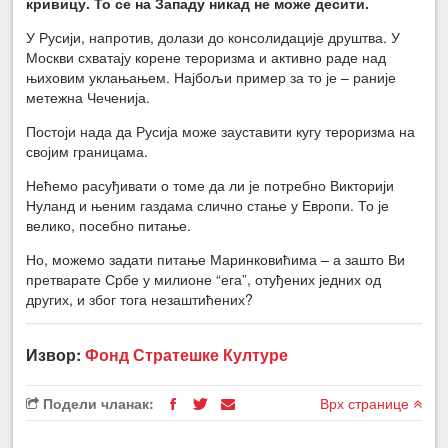
кривицу. То се на Западу никад не може десити.
У Русији, напротив, долази до консолидације друштва. У
Москви схватају корене тероризма и активно раде над
њиховим уклањањем. Најбољи пример за то је – раније
метежна Чеченија.
Постоји нада да Русија може зауставити кугу тероризма на
својим границама.
Нећемо расуђивати о томе да ли је потребно Викторији
Нуланд и њеним газдама слично стање у Европи. То је
велико, посебно питање.
Но, можемо задати питање Маринковићима – а зашто Ви
претварате Србе у милионе “ега”, отуђених једних од
других, и због тога незаштићених?
Извор:
Фонд Стратешке Културе
Подели чланак:
Врх странице