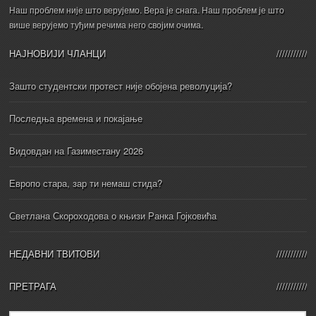
Наш проблем није што верујемо. Вера је снага. Наш проблем је што
више верујемо туђим речима него својим очима.
НАЈНОВИЈИ ЧЛАНЦИ
Зашто студентски протест није обојена револуција?
Последња времена и покајање
Видовдан на Газиместану 2026
Европо стара, зар ти немаш стида?
Светлана Скороходова о књизи Ранка Гојковића
НЕДАВНИ ТВИТОВИ
ПРЕТРАГА