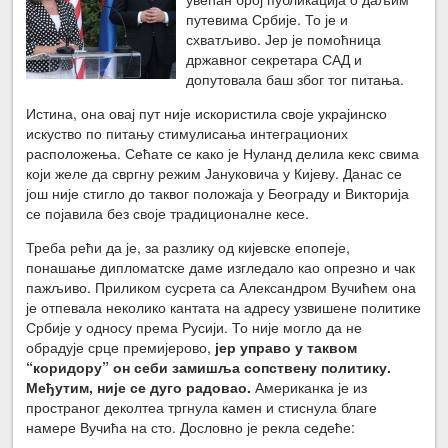
путевима Србије. То је и
схватљиво. Јер је помоћница
државног секретара САД и
допутовала баш због тог питања.
Истина, она овај пут није искористила своје украјинско
искуство по питању стимулисања интеграционих
расположења. Сећате се како је Нуланд делила кекс свима
који желе да свргну режим Јануковича у Кијеву. Данас се
још није стигло до таквог положаја у Београду и Викторија
се појавила без своје традиционалне кесе.
Треба рећи да је, за разлику од кијевске епопеје,
понашање дипломатске даме изгледало као опрезно и чак
пажљиво. Приликом сусрета са Александром Вучићем она
је отпевала неколико кантата на адресу узвишене политике
Србије у односу према Русији. То није могло да не
обрадује срце премијерово,
јер управо у таквом
“коридору” он себи замишља сопствену политику.
Међутим, није се дуго радовао.
Американка је из
пространог деколтеа тргнула камен и стиснула благе
намере Вучића на сто. Дословно је рекла седеће: