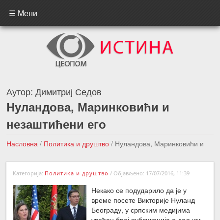
☰ Мени
Аутор:
Димитриј Седов
Нуландова, Маринковићи и
незаштићени его
Насловна
/
Политика и друштво
/
Нуландова, Маринковићи и
незаштићени его
Категорија:
Политика и друштво
/
Објављено: 17/07/2016, 11:39
←Претходна вест
Следећа вест →
Некако се подударило да је у
време посете Викторије Нуланд
Београду, у српским медијима
увећан број публикација о даљим