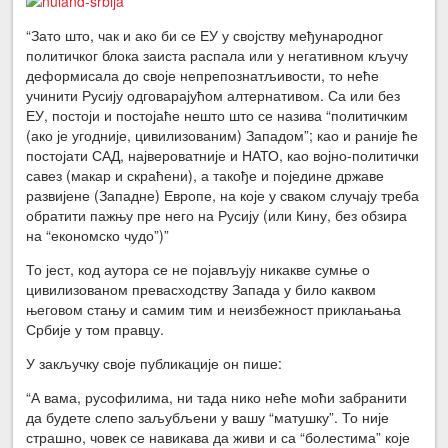
“Зато што, чак и ако би се ЕУ у својству међународног
политичког блока заиста распала или у негативном кључу
деформисала до своје непрепознатљивости, то неће
учинити Русију одговарајућом алтернативом. Са или без
ЕУ, постоји и постојаће нешто што се назива “политичким
(ако је угодније, цивилизованим) Западом”; као и раније ће
постојати САД, највероватније и НАТО, као војно-политички
савез (макар и скраћени), а такође и поједине државе
развијене (Западне) Европе, на које у сваком случају треба
обратити пажњу пре него на Русију (или Кину, без обзира
на “економско чудо”)”
То јест, код аутора се не појављују никакве сумње о
цивилизованом превасходству Запада у било каквом
његовом стању и самим тим и неизбежност приклањања
Србије у том правцу.
У закључку своје публикације он пише:
“А вама, русофилима, ни тада нико неће моћи забранити
да будете слепо заљубљени у вашу “матушку”. То није
страшно, човек се навикава да живи и са “болестима” које