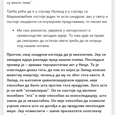
су много теже”.
Треба рећи да и у случају Нуланд и у случају са
Маринковићем постоји један те исти синдром: ако у свету и
постоје пацијенти са илузорним представама, то нисмо ми.
Ми смо реалисти, уверени у непорочност и
превасходство западне идеје. То нам даје за право
да сматрамо да остатак света треба да се копрца
под нашим ногама.
Притом, овај синдром изгледа да је неизлечив. Јер се
западна идеја распада пред нашим очима. Последњи
пример је – крвави терористички акт у Ници. То је
очигледан доказ тога, да они из којих је Запад исисао
животну енергију, почињу да му се због тога свете. А
Запад, са његовом цивилизацијском идејом, није
способан да било шта против тога предузме. Зато што
је он већ “атомизиран”. Он се састоји од милион
посебних “ега” и није способан за консолидацију, што
значи да је незаштићен. Он није способан да осмисли
узроке овога што се догађа и да предузме неопходне
мере. Јер осмислити – значи прихватити сопствену