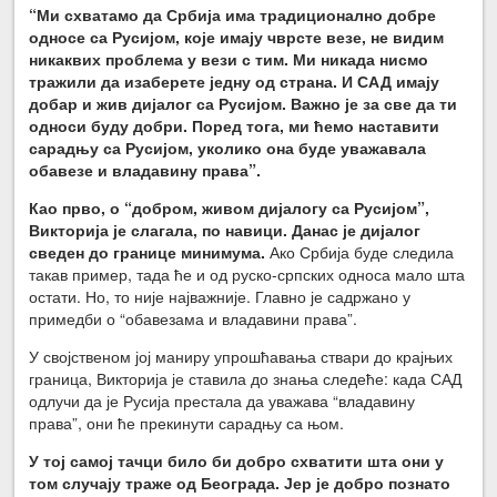
“Ми схватамо да Србија има традиционално добре
односе са Русијом, које имају чврсте везе, не видим
никаквих проблема у вези с тим. Ми никада нисмо
тражили да изаберете једну од страна. И САД имају
добар и жив дијалог са Русијом. Важно је за све да ти
односи буду добри. Поред тога, ми ћемо наставити
сарадњу са Русијом, уколико она буде уважавала
обавезе и владавину права”.
Као прво, о “добром, живом дијалогу са Русијом”,
Викторија је слагала, по навици. Данас је дијалог
сведен до границе минимума.
Ако Србија буде следила
такав пример, тада ће и од руско-српских односа мало шта
остати. Но, то није најважније. Главно је садржано у
примедби о “обавезама и владавини права”.
У својственом јој маниру упрошћавања ствари до крајњих
граница, Викторија је ставила до знања следеће: када САД
одлучи да је Русија престала да уважава “владавину
права”, они ће прекинути сарадњу са њом.
У тој самој тачци било би добро схватити шта они у
том случају траже од Београда. Јер је добро познато