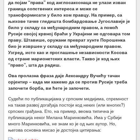
да појам “права” код англосаксонаца не улази изван
граница сопствених интереса и може се
трансформисати у било ком правцу. На пример, са
њихове тачке гледишта бомбардовање Југославије је
било у складу са међународним правом, а помоћ
Русије својој крвној браћи у Украјини не одговара том
праву. Штавише, оружани преврат хунте Порошенка
био је извршен у складу са међународним правом.
Узгред, исто као и проглашење независности Косова
од стране марионетских власти. Такво је код њих
“право”, шта да радиш.
Ова пролазна фраза даје Аександру Вучићу тачан
орјентир – када ми кажемо да се против Русије треба
започети борба, ви ћете је започети.
Судећи по публикацијама у српским медијима, спремност
на такав развој догађаја постоји код неких (или многих?)
српских грађана. Ето, на пример, веома типична је
публикација неког Милана Маринковића. Има у Србији
много Маринковића, не знам ко је од њих аутор. Но,
његова основна мисао је достојна цитирања: