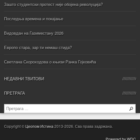
Зашто студентски протест није обојена револуција?
Последња времена и покајање
Видовдан на Газиместану 2026
Европо стара, зар ти немаш стида?
Светлана Скороходова о књизи Ранка Гојковића
НЕДАВНИ ТВИТОВИ
ПРЕТРАГА
Copyright ©
Цеопом Истина
2013-2026. Сва права задржана.
Powered by WDC