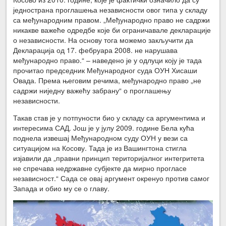
једнострана проглашења независности овог типа у складу
са међународним правом. „Међународно право не садржи
никакве важеће одредбе које би ограничавале декларације
о независности. На основу тога можемо закључити да
Декларација од 17. фебруара 2008. не нарушава
међународно право.“ – наведено је у одлуци коју је тада
прочитао председник Међународног суда ОУН Хисаши
Овада. Према његовим речима, међународно право „не
садржи ниједну важећу забрану“ о проглашењу
независности.
Такав став је у потпуности био у складу са аргументима и
интересима САД. Још је у јулу 2009. године Бела кућа
поднела извешај Међународном суду ОУН у вези са
ситуацијом на Косову. Тада је из Вашингтона стигла
изјавили да „правни принцип територијалног интегритета
не спречава недржавне субјекте да мирно прогласе
независност.“ Сада се овај аргумент окренуо против самог
Запада и обио му се о главу.