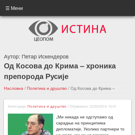
☰ Мени
Аутор:
Петар Искендеров
Од Косова до Крима – хроника
препорода Русије
Насловна
/
Политика и друштво
/
Од Косова до Крима –
хроника препорода Русије
Категорија:
Политика и друштво
/
Објављено: 22/03/2014, 15:41
←Претходна вест
Следећа вест →
„Ми никада не одступамо од
сарадње на принципима
дипломатије. Уколико партнери то
не желе, ми их не можемо