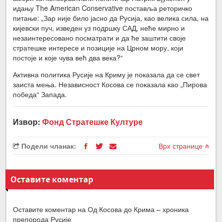
идању The American Conservative поставља реторичко
питање: „Зар није било јасно да Русија, као велика сила, на
кијевски пуч, изведен уз подршку САД, неће мирно и
незаинтересовано посматрати и да ће заштити своје
стратешке интересе и позиције на Црном мору, који
постоје и које чува већ два века?“
Активна политика Русије на Криму је показала да се свет
заиста мења. Независност Косова се показала као „Пирова
победа“ Запада.
Извор:
Фонд Стратешке Културе
Подели чланак:
Врх странице
Оставите коментар
Оставите коментар на Од Косова до Крима – хроника
препорода Русије