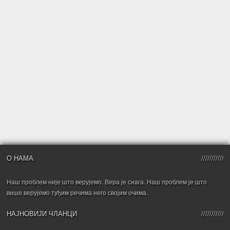
О НАМА
Наш проблем није што верујемо. Вера је снага. Наш проблем је што
више верујемо туђим речима него својим очима.
НАЈНОВИЈИ ЧЛАНЦИ