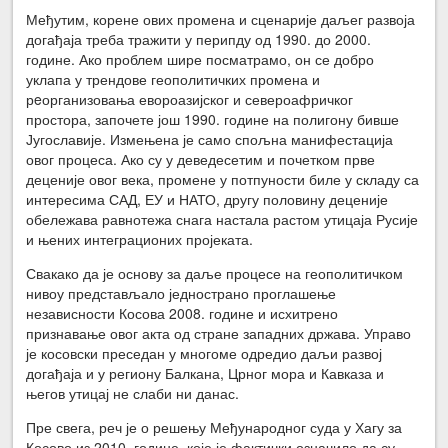
Међутим, корене ових промена и сценарије даљег развоја
догађаја треба тражити у перипду од 1990. до 2000.
године. Ако проблем шире посматрамо, он се добро
уклапа у трендове геополитичких промена и
рeорганизовања евороазијског и североафричког
простора, започете још 1990. године на полигону бивше
Југославије. Измењена је само спољна манифестација
овог процеса. Ако су у деведесетим и почетком прве
деценије овог века, промене у потпуности биле у складу са
интересима САД, ЕУ и НАТО, другу половину деценије
обележава равнотежа снага настала растом утицаја Русије
и њених интеграционих пројеката.
Свакако да је основу за даље процесе на геополитичком
нивоу представљало једнострано проглашење
независности Косова 2008. године и исхитрено
признавање овог акта од стране западних држава. Управо
је косовски преседан у многоме одредио даљи развој
догађаја и у региону Балкана, Црног мора и Кавказа и
његов утицај не слаби ни данас.
Пре свега, реч је о решењу Међународног суда у Хагу за
Косово из 2010. године, које је фактички означило да су