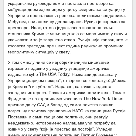
украјинским руководством и наставила преговоре са
међународном заједницом у циљу смиривања ситуације у
Украјини и проналажења решења политичким средствима.
Међутим, ови апели су депласирани. Русија је спремна за
преговоре. Ипак, готово једногласно изражена воља
становника Крима је чињеница која се мора имати у виду и
уважавати и то је завршена ствар. Русија није кривац што је
косовски преседан пре шест година радикално променио
геополитичку ситуацију у свету.
У том смислу чини се нај објективнијим мишљење
изражено недавно у уводнику утицајније америчке
издавачке куће The USA Today. Назвавши дешавања у
Украјини „паријом покера“, отворено се констатује: „Можда
је Крим већ изгубљен“. Наравно, са тачке гледишта
западних интереса. Познати амерички политиколог Томас
Фридман је на страницама часописа The New York Times
признао да су САД и Запад од самог почетка водили
погрешну политику проширења НАТО ка границама Русије.
Поставши и сами таоци ове политике, они реагују
неадекватно, истовремено наглашавајући потребу да
живимо у свету “који је престао да постоји”. Угледни
амерички конзервативни политичар Патрик Бјукенен у