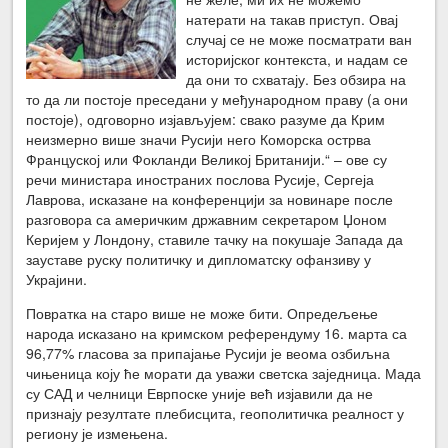
натерати на такав приступ. Овај
случај се не може посматрати ван
историјског контекста, и надам се
да они то схватају. Без обзира на
то да ли постоје преседани у међународном праву (а они
постоје), одговорно изјављујем: свако разуме да Крим
неизмерно више значи Русији него Коморска острва
Француској или Фокланди Великој Британији.“ – ове су
речи министара иностраних послова Русије, Сергеја
Лаврова, исказане на конференцији за новинаре после
разговора са америчким државним секретаром Џоном
Керијем у Лондону, ставиле тачку на покушаје Запада да
зауставе руску политичку и дипломатску офанзиву у
Украјини.
Повратка на старо више не може бити. Опредељење
народа исказано на кримском референдуму 16. марта са
96,77% гласова за припајање Русији је веома озбиљна
чињеница коју ће морати да уважи светска заједница. Мада
су САД и челници Еврпоске уније већ изјавили да не
признају резултате плебисцита, геополитичка реалност у
региону је измењена.