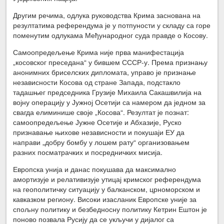
Другим речима, одлука руководства Крима заснована на
резултатима референдума је у потпуности у складу са горе
поменутим одлукама Међународног суда правде о Косову.
Самоопредељење Крима није прва манифестација
„косовског преседана“ у бившем СССР-у. Према признању
анонимних бриселских дипломата, управо је признање
независности Косова од стране Запада, подстакло
тадашњег председника Грузије Михаила Сакашвилија на
војну операцију у Јужној Осетији са намером да једном за
свагда елиминише своје „Косова“. Резултат је познат:
самоопредељење Јужне Осетије и Абхазије, Руско
признавање њихове независности и покушаји ЕУ да
направи „добру бомбу у лошем рату“ организовањем
разних посматрачких и посредничких мисија.
Европска унија и данас покушава да максимално
амортизује и релативизује утицај кримског референдума
на геополитичку ситуацију у балканском, црноморском и
кавказком региону. Високи изасланик Европске уније за
спољну политику и безбедносну политику Кетрин Ештон је
поново позвала Русију да се укључи у дијалог са