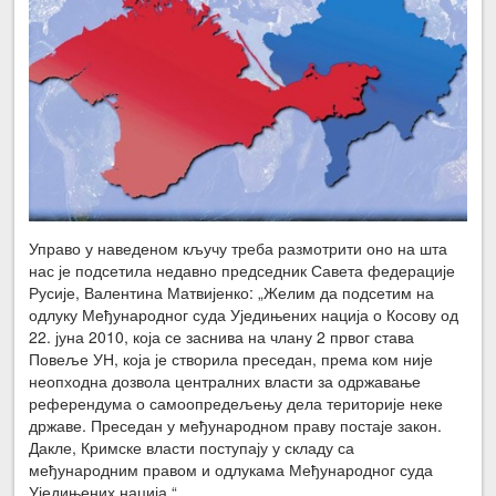
Управо у наведеном кључу треба размотрити оно на шта
нас је подсетила недавно председник Савета федерације
Русије, Валентина Матвијенко: „Желим да подсетим на
одлуку Међународног суда Уједињених нација о Косову од
22. јуна 2010, која се заснива на члану 2 првог става
Повеље УН, која је створила преседан, према ком није
неопходна дозвола централних власти за одржавање
референдума о самоопредељењу дела територије неке
државе. Преседан у међународном праву постаје закон.
Дакле, Кримске власти поступају у складу са
међународним правом и одлукама Међународног суда
Уједињених нација.“