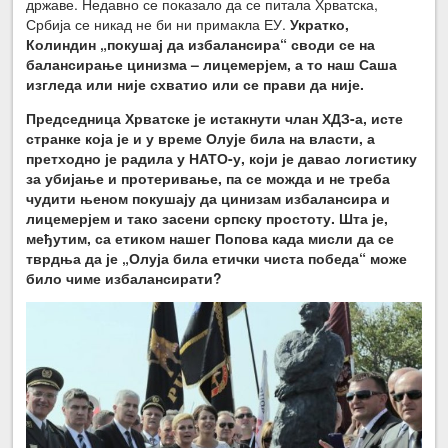
државе. Недавно се показало да се питала Хрватска,
Србија се никад не би ни примакла ЕУ.
Укратко,
Колиндин „покушај да избалансира“ своди се на
балансирање цинизма – лицемерјем, а то наш Саша
изгледа или није схватио или се прави да није.
Председница Хрватске је истакнути члан ХДЗ-а, исте
странке која је и у време Олује била на власти, а
претходно је радила у НАТО-у, који је давао логистику
за убијање и протеривање, па се можда и не треба
чудити њеном покушају да цинизам избалансира и
лицемерјем и тако засени српску простоту. Шта је,
међутим, са етиком нашег Попова када мисли да се
тврдња да је „Олуја била етички чиста победа“ може
било чиме избалансирати?