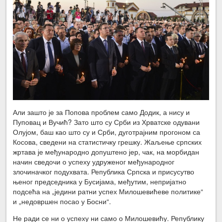
Али зашто је за Попова проблем само Додик, а нису и
Пуповац и Вучић? Зато што су Срби из Хрватске одувани
Олујом, баш као што су и Срби, дуготрајним прогоном са
Косова, сведени на статистичку грешку. Жаљење српских
жртава је међународно допуштено јер, чак, на морбидан
начин сведочи о успеху удруженог међународног
злочиначког подухвата. Република Српска и присусутво
њеног председника у Бусијама, међутим, непријатно
подсећа на „једини ратни успех Милошевићеве политике“
и „недовршен посао у Босни“.
Не ради се ни о успеху ни само о Милошевићу. Републику