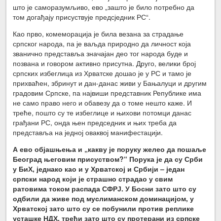
што је саморазумљиво, ево „зашто је било потребно да
том догађају присуствује предсједник РС“.
Као прво, комеморација је била везана за страдање
српског народа, па је ваљда природно да личност која
званично представља значајан део тог народа буде и
позвана и говором активно присутна. Друго, велики број
српских избеглица из Хрватске дошао је у РС и тамо је
прихваћен, збринут и дан-данас живи у Бањалуци и другим
градовим Српске, па највиши представник Републике има
не само право него и обавезу да о томе нешто каже. И
треће, пошто су те избеглице и њихови потомци данас
грађани РС, онда њен председник и њих треба да
представља на једној оваквој манифестацији.
А ево објашњења и „какву је поруку желео да пошаље
Београд његовим присуством?“ Порука је да су Срби
у БиХ, једнако као и у Хрватској и Србији – један
српски народ који је страшно страдао у свим
ратовима током распада СФРЈ. У Босни зато што су
одбили да живе под муслиманском доминацијом, у
Хрватској зато што су се побунили против реплике
усташке НДХ, трећи зато што су протерани из српске