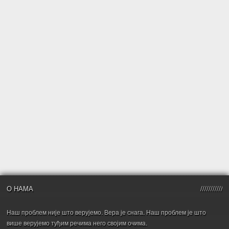
О НАМА
Наш проблем није што верујемо. Вера је снага. Наш проблем је што
више верујемо туђим речима него својим очима.