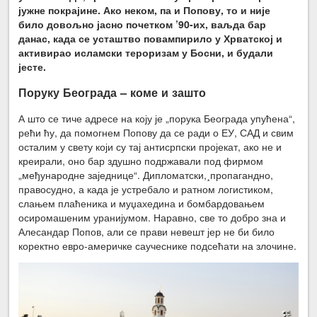
јужне покрајине. Ако неком, па и Попову, то и није
било довољно јасно почетком ’90-их, ваљда бар
данас, када се усташтво повампирило у Хрватској и
активирао исламски тероризам у Босни, и будали
јесте.
Поруку Београда – коме и зашто
А што се тиче адресе на коју је „порука Београда упућена“,
рећи ћу, да помогнем Попову да се ради о ЕУ, САД и свим
осталим у свету који су тај антисрпски пројекат, ако не и
креирали, оно бар здушно подржавали под фирмом
„међународне заједнице“. Дипломатски,¸пропагандно,
правосудно, а када је устребало и ратном логистиком,
слањем плаћеника и муџахедина и бомбардовањем
осиромашеним уранијумом. Наравно, све то добро зна и
Алесандар Попов, али се прави невешт јер не би било
коректно евро-америчке саучеснике подсећати на злочине.