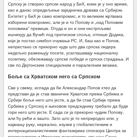
Српску је створио српски народ у БиХ, коме је у оно време,
као и данас опредељење заједничка држава са Србијом.
Ентитет у БиХ је само компромис, и то великим жртвама
изборени компромис, али је и то Попову и „над Поповим
поповима“ превише. Отуда и он и они нестрпљиво
ишчекују да Вучић под притиском споља, отпише Додика,
који је постао симбол очувања РС. И, баш као и Попов,
непрестано се прекорно чуде што два српска лидера
недељно размењују посете, усаглашавају националну
политику, обележавају српске победе и српска страдања. И
све по Дејтонским специјалним и паралелним везама.
Боље са Хрватском него са Српском
Све у свему, испада да би Александар Попов хтео да
представи да је став званичне Хрватске према Србима и
Србији бољи него што јесте, а да би став Србије према
Србима у Српској и њиховом председнику требало да буде
гори него што јесте. Е сада се ја прекорно чудим Попову,
али ћу рећи и зашто. Зато што је то неприродно или, у
најмању руку, нереално, изузев у глобалистичким и
интернационалистичким фантазијама спонзора Центра за
регионализам и Игманске иницијативе, где наш Саша