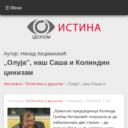
☰ Мени
Аутор:
Ненад Кецмановић
„Олуја“, наш Саша и Колиндин
цинизам
Насловна
/
Политика и друштво
/
„Олуја“, наш Саша и
Колиндин цинизам
Категорија:
Политика и друштво
/
Објављено: 19/08/2016, 11:44
←Претходна вест
Следећа вест →
„Хрватска предсједница Колинда
Грабар-Китаровић покушала је да
избалансира две стране – да
велича Олују и да нагласи у ком