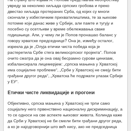
увреду за неколико хиљада српских гробова и преко
двестао хиљада протераних Срба, од којих су многи
скончали у избегличким прихватилиштима, те за њихове
потомке који данас живе у Србији, али памте и тугују и
посебно су осетљиви у време обележавања сваке
годишњице. Али, у чему ли је Попов пронашао баланс у
говору хрватске председнице? Она је, између осталог,
изрекла да је „Олуја етички чиста победа која је
растеретила Србе стега великосрпског пројекта“. Попов
очито сматра да је она овај бесрамно сурови цинизам,
избалансирала лицемерјем: „српска мањина у Хрватској
има социјалне проблеме“, „Срби у Хрватској не смеју бити
грађани другог реда“, „Хрватска ће подржати улазак Србије
у ЕУ“.
Етички чисте ликвидације и прогони
Објективно, српска мањина у Хрватској не трпи само
социјалну него првенствено националну дискриминацију, а
то се односи на све аспекте њиховог живота. Колинда каже
да Срби у Хрватској не би смели бити грађани другог реда,
а ко је најодговорнији што већ нису, ако не председница