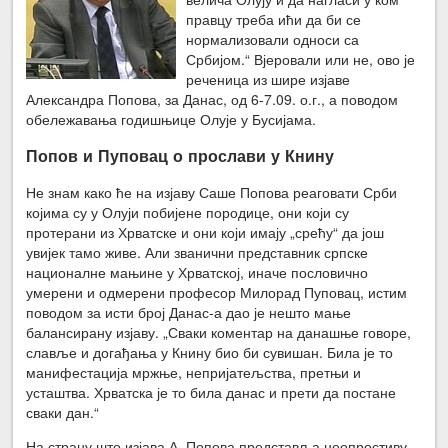
правцу треба ићи да би се
нормализовали односи са
Србијом.“ Вјеровали или не, ово је
реченица из шире изјаве
Александра Попова, за Данас, од 6-7.09. о.г., а поводом
обележавања годишњице Олује у Бусијама.
Попов и Пуповац о прослави у Книну
Не знам како ће на изјаву Саше Попова реаговати Срби
којима су у Олуји побијене породице, они који су
протерани из Хрватске и они који имају „срећу“ да још
увијек тамо живе. Али званични представник српске
националне мањине у Хрватској, иначе пословично
умерени и одмерени професор Милорад Пуповац, истим
поводом за исти број Данас-а дао је нешто мање
балансирану изјаву. „Сваки коментар на данашње говоре,
славље и догађања у Книну био би сувишан. Била је то
манифестација мржње, непријатељства, претњи и
усташтва. Хрватска је то била данас и прети да постане
сваки дан.“
На страну што изјава А. Попова представља неопростиву