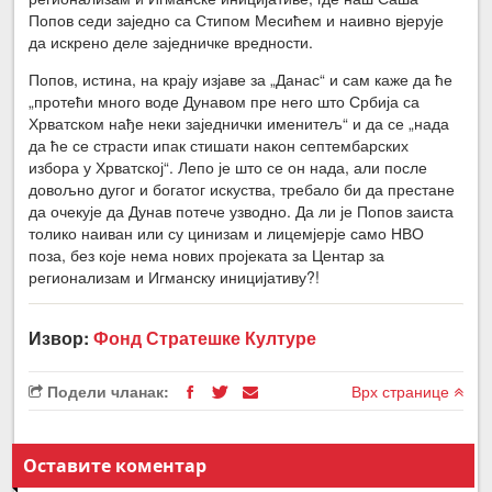
Попов седи заједно са Стипом Месићем и наивно вјерује
да искрено деле заједничке вредности.
Попов, истина, на крају изјаве за „Данас“ и сам каже да ће
„протећи много воде Дунавом пре него што Србија са
Хрватском нађе неки заједнички именитељ“ и да се „нада
да ће се страсти ипак стишати након септембарских
избора у Хрватској“. Лепо је што се он нада, али после
довољно дугог и богатог искуства, требало би да престане
да очекује да Дунав потече узводно. Да ли је Попов заиста
толико наиван или су цинизам и лицемјерје само НВО
поза, без које нема нових пројеката за Центар за
регионализам и Игманску иницијативу?!
Извор:
Фонд Стратешке Културе
Подели чланак:
Врх странице
Оставите коментар