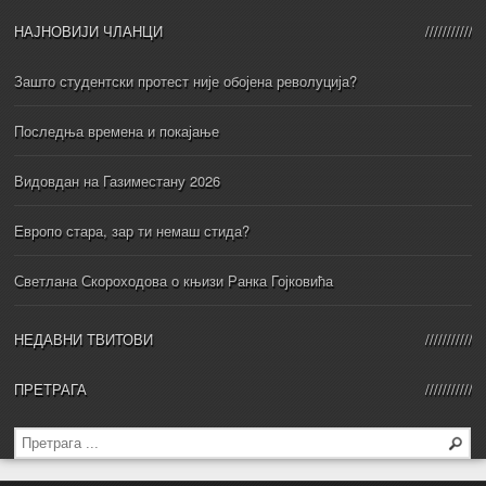
НАЈНОВИЈИ ЧЛАНЦИ
Зашто студентски протест није обојена револуција?
Последња времена и покајање
Видовдан на Газиместану 2026
Европо стара, зар ти немаш стида?
Светлана Скороходова о књизи Ранка Гојковића
НЕДАВНИ ТВИТОВИ
ПРЕТРАГА