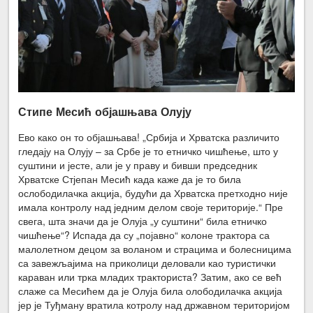
Стипе Месић објашњава Олују
Ево како он то објашњава! „Србија и Хрватска различито
гледају на Олују – за Србе је то етничко чишћење, што у
суштини и јесте, али је у праву и бивши председник
Хрватске Стјепан Месић када каже да је то била
ослободилачка акција, будући да Хрватска претходно није
имала контролу над једним делом своје територије.“ Пре
свега, шта значи да је Олуја „у суштини“ била етничко
чишћење“? Испада да су „појавно“ колоне трактора са
малолетном децом за воланом и страцима и болесницима
са завежљајима на приколици деловали као туристички
караван или трка младих тракториста? Затим, ако се већ
слаже са Месићем да је Олуја била олободилачка акција
јер је Туђману вратила котролу над државном територијом