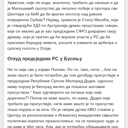
Хрватске, није ли онда, аналогно, требало да напише и да
је Милошевић пропустио да легално побије и протера све
Шиптаре са КиМ да би вратио контолу над јужном
покрајином Србије? Најзад, срамота је Стипу Месића, који
је стварајући ХДЗ по Аустралији држао проусташке говоре,
који се хвалио да је као председник СФРЈ докрајчио своју
државу, који је претио да ће војском упасти у РС да би
пресекао Коридор живота, уопште и узимати за арбитра о
српској голготи у Олуји.
Откуд предсједник РС у Бусењу
Ни то није све у изјави Попова. Он се, тако, пита: „ Али не
знам зашто је било потребно да том догађају присуствује и
председник Републике Српске Милорад Додик, односно
какву поруку је Београд желео да пошаље његовим
присуством.“ Како одговорити на питање које није
доречено?! Попов не каже зашто, по њему, Додик није
требало да присуствује, нити каже зашто је то присуство
лоша порука и за кога. Он је својим дугим НВО стажом у
Центру за регионализам и Игманској иницијативи свјештио
политички коректно празнословље, па се прекорно чуди, а
не каже и због чега. Али, ако је потребно објашњавати оно