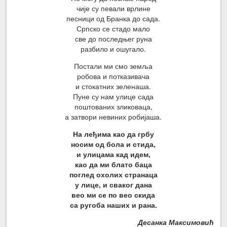
чије су певали врлине
песници од Бранка до сада.
Српско се стадо мало
све до последњег руна
разбило и ошугало.
Постали ми смо земља
робова и потказивача
и стокатних зеленаша.
Пуне су нам улице сада
поштованих зликоваца,
а затвори невиних робијаша.
На леђима као да грбу
носим од бола и стида,
и улицама кад идем,
као да ми блато баца
поглед охолих странаца
у лице, и сваког дана
вео ми се по вео скида
са ругоба наших и рана.
Десанка Максимовић