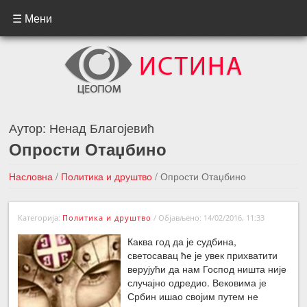
☰ Мени
Аутор:
Ненад Благојевић
Опрости Отаџбино
Насловна
/
Политика и друштво
/
Опрости Отаџбино
←Претходна вест
Следећа вест →
Категорија:
Политика и друштво
/
Објављено: 14/02/2016, 11:33
Каква год да је судбина,
светосавац ће је увек прихватити
верујући да нам Господ ништа није
случајно одредио. Вековима је
Србин ишао својим путем не