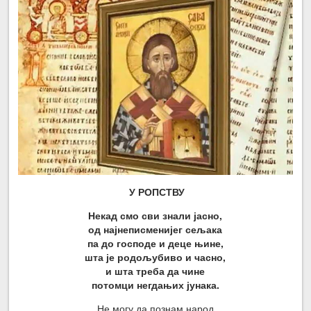
У
РОПСТВУ
Некад смо сви знали јасно,
од најнеписменијег сељака
па до господе и деце њине,
шта је родољубиво и часно,
и шта треба да чине
потомци негдањих јунака.
Не могу да познам народ