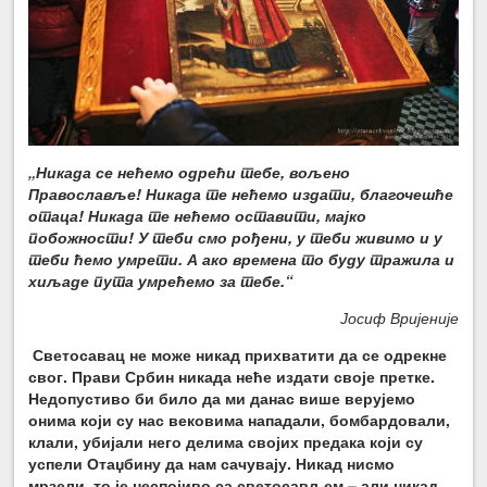
„
Никада се нећемо одрећи тебе, вољено
Православље! Никада те нећемо издати, благочешће
отаца! Никада те нећемо оставити, мајко
побожности! У теби смо рођени, у теби живимо и у
теби ћемо умрети. А ако времена то буду тражила и
хиљаде пута умрећемо за тебе.“
Јосиф Вријеније
Светосавац не може никад прихватити да се одрекне
свог. Прави Србин никада неће издати своје претке.
Недопустиво би било да ми данас више верујемо
онима који су нас вековима нападали, бомбардовали,
клали, убијали него делима својих предака који су
успели Отаџбину да нам сачувају. Никад нисмо
мрзели, то је неспојиво са светосављем – али никад