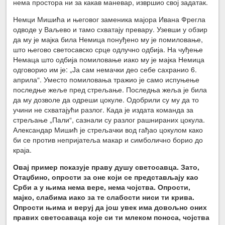
нема простора ни за какав маневар, извршио свој задатак.
Немци Мишића и његовог заменика мајора Ивана Фрегла
одводе у Ваљево и тамо схватају превару. Узевши у обзир
да му је мајка била Немица понуђено му је помиловање,
што његово светосавско срце одлучно одбија. На чуђење
Немаца што одбија помиловање иако му је мајка Немица
одговорио им је: „Ја сам немачки део себе сахранио 6.
априла“. Уместо помиловања тражио је само испуњење
последње жеље пред стрељање. Последња жеља је била
да му дозволе да одреши цокуле. Одобрили су му да то
учини не схватајући разлог. Када је издата команда за
стрељање „Пали“, сазнали су разлог рашнираних цокула.
Александар Мишић је стрељачки вод гађао цокулом како
би се против непријатеља макар и симболично борио до
краја.
Овај пример показује праву душу светосавца. Зато,
Отаџбино, опрости за оне који се представљају као
Срби а у њима нема вере, нема чојства. Опрости,
мајко, слабима иако за те слабости ниси ти крива.
Опрости њима и веруј да још увек има довољно оних
правих светосаваца које си ти млеком поноса, чојства