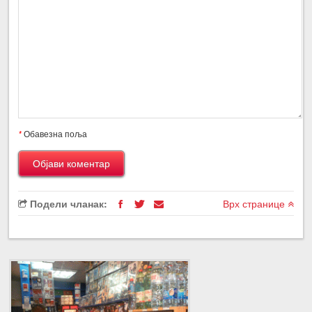
*
Обавезна поља
Подели чланак:
Врх странице