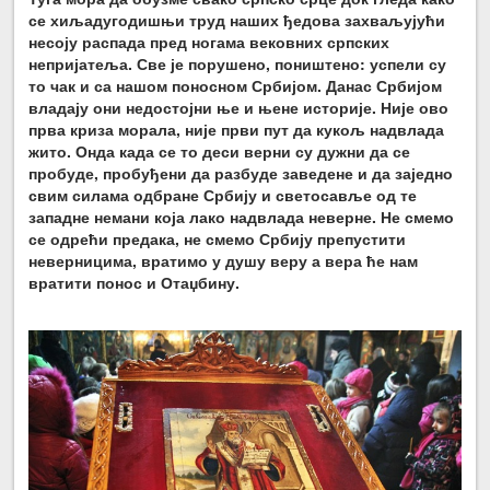
се хиљадугодишњи труд наших ђедова захваљујући
несоју распада пред ногама вековних српских
непријатеља. Све је порушено, поништено: успели су
то чак и са нашом поносном Србијом.
Данас Србијом
владају они недостојни ње и њене историје.
Није ово
прва криза морала, није први пут да кукољ надвлада
жито. Онда када се то деси верни су дужни да се
пробуде, пробуђени да разбуде заведене и да заједно
свим силама одбране Србију и светосавље од те
западне немани која лако надвлада неверне. Не смемо
се одрећи предака, не смемо Србију препустити
неверницима, вратимо у душу веру а вера ће нам
вратити понос и Отаџбину.