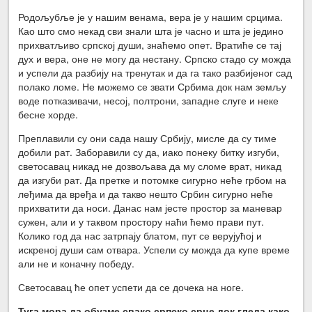
Родољубље је у нашим венама, вера је у нашим срцима.
Као што смо некад сви знали шта је часно и шта је једино
прихватљиво српској души, знаћемо опет. Вратиће се тај
дух и вера, оне не могу да нестану. Српско стадо су можда
и успели да разбију на тренутак и да га тако разбијеног сад
полако ломе. Не можемо се звати Србима док нам земљу
воде потказивачи, несој, полтрони, западне слуге и неке
бесне хорде.
Преплавили су они сада нашу Србију, мисле да су тиме
добили рат. Заборавили су да, иако понеку битку изгуби,
светосавац никад не дозвољава да му сломе врат, никад
да изгуби рат. Да претке и потомке сигурно неће грбом на
леђима да вређа и да такво нешто Србин сигурно неће
прихватити да носи. Данас нам јесте простор за маневар
сужен, али и у таквом простору наћи ћемо прави пут.
Колико год да нас затрпају блатом, пут се верујућој и
искреној души сам отвара. Успели су можда да купе време
али не и коначну победу.
Светосавац ће опет успети да се дочека на ноге.
Туга мора да обузме свако српско срце док гледа како