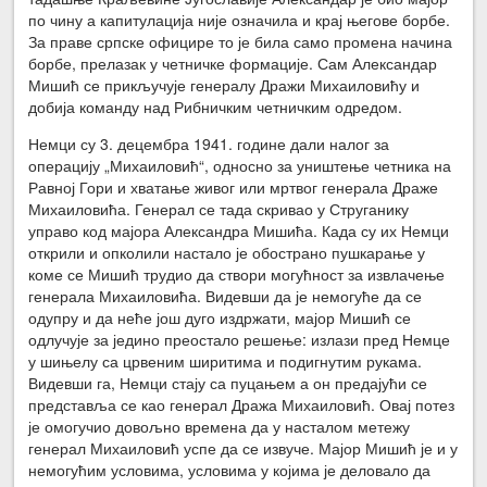
по чину а капитулација није означила и крај његове борбе.
За праве српске официре то је била само промена начина
борбе, прелазак у четничке формације. Сам Александар
Мишић се прикључује генералу Дражи Михаиловићу и
добија команду над Рибничким четничким одредом.
Немци су 3. децембра 1941. године дали налог за
операцију „Михаиловић“, односно за уништење четника на
Равној Гори и хватање живог или мртвог генерала Драже
Михаиловића. Генерал се тада скривао у Струганику
управо код мајора Александра Мишића. Када су их Немци
открили и опколили настало је обострано пушкарање у
коме се Мишић трудио да створи могућност за извлачење
генерала Михаиловића. Видевши да је немогуће да се
одупру и да неће још дуго издржати, мајор Мишић се
одлучује за једино преостало решење: излази пред Немце
у шињелу са црвеним ширитима и подигнутим рукама.
Видевши га, Немци стају са пуцањем а он предајући се
представља се као генерал Дража Михаиловић. Овај потез
је омогучио довољно времена да у насталом метежу
генерал Михаиловић успе да се извуче. Мајор Мишић је и у
немогућим условима, условима у којима је деловало да