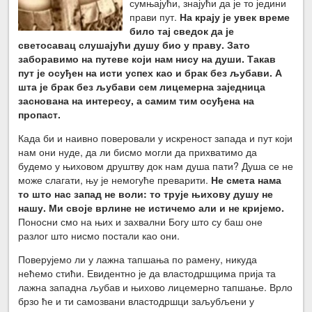
сумњајући, знајући да је то једини
прави пут.
На крају је увек време
било тај сведок да је
светосавац слушајући душу био у праву. Зато
заборавимо на путеве који нам нису на души. Такав
пут је осуђен на исти успех као и брак без љубави. А
шта је брак без љубави сем лицемерна заједница
заснована на интересу, а самим тим осуђена на
пропаст.
Када би и наивно поверовали у искреност запада и пут који
нам они нуде, да ли бисмо могли да прихватимо да
будемо у њиховом друштву док нам душа пати? Душа се не
може слагати, њу је немогуће преварити.
Не смета нама
то што нас запад не воли: то трује њихову душу не
нашу. Ми своје врлине не истичемо али и не кријемо.
Поносни смо на њих и захвални Богу што су баш оне
разлог што нисмо постали као они.
Поверујемо ли у лажна тапшања по рамену, никуда
нећемо стићи. Евидентно је да властодршцима прија та
лажна западна љубав и њихово лицемерно тапшање. Врло
брзо ће и ти самозвани властодршци заљубљени у