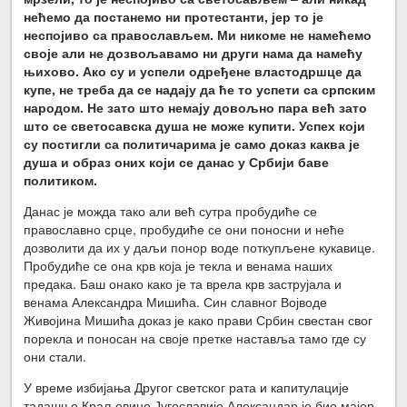
нећемо да постанемо ни протестанти, јер то је
неспојиво са православљем. Ми никоме не намећемо
своје али не дозвољавамо ни други нама да намећу
њихово. Ако су и успели одређене властодршце да
купе, не треба да се надају да ће то успети са српским
народом. Не зато што немају довољно пара већ зато
што се светосавска душа не може купити. Успех који
су постигли са политичарима је само доказ каква је
душа и образ оних који се данас у Србији баве
политиком.
Данас је можда тако али већ сутра пробудиће се
православно срце, пробудиће се они поносни и неће
дозволити да их у даљи понор воде поткупљене кукавице.
Пробудиће се она крв која је текла и венама наших
предака. Баш онако како је та врела крв заструјала и
венама Александра Мишића. Син славног Војводе
Живојина Мишића доказ је како прави Србин свестан свог
порекла и поносан на своје претке наставља тамо где су
они стали.
У време избијања Другог светског рата и капитулације
тадашње Краљевине Југославије Александар је био мајор