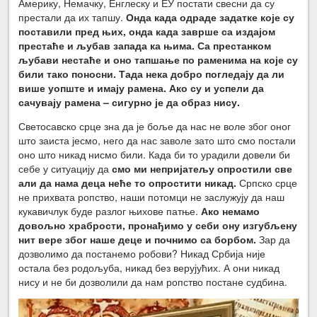
Америку, Немачку, Енглеску и ЕУ постати свесни да су
престали да их тапшу.
Онда када одраде задатке које су
поставили пред њих, онда када заврше са издајом
престаће и љубав запада ка њима. Са престанком
љубави нестаће и оно тапшање по раменима на које су
били тако поносни. Тада нека добро погледају да ли
више уопште и имају рамена. Ако су и успели да
сачувају рамена – сигурно је да образ нису.
Светосавско срце зна да је боље да нас не воле због оног
што заиста јесмо, него да нас заволе зато што смо постали
оно што никад нисмо били. Када би то урадили довели би
себе у ситуацију да
смо ми непријатељу опростили све
али да нама деца неће то опростити никад.
Српско срце
не прихвата ропство, наши потомци не заслужују да наш
кукавичлук буде разлог њихове патње.
Ако немамо
довољно храбрости, пронађимо у себи ону изгубљену
нит вере због наше деце и почнимо са борбом.
Зар да
дозволимо да постанемо робови? Никад Србија није
остала без родољуба, никад без верујућих. А они никад
нису и не би дозволили да нам ропство постане судбина.