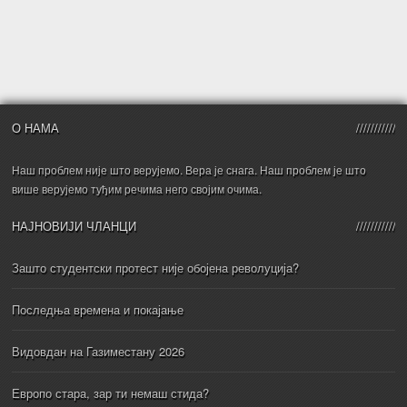
О НАМА
Наш проблем није што верујемо. Вера је снага. Наш проблем је што
више верујемо туђим речима него својим очима.
НАЈНОВИЈИ ЧЛАНЦИ
Зашто студентски протест није обојена револуција?
Последња времена и покајање
Видовдан на Газиместану 2026
Европо стара, зар ти немаш стида?