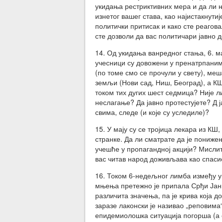
укидања рестриктивних мера и да ли 
изнетог вашег става, као најистакнути
политички притисак и како сте реагов
сте дозволи да вас политичари јавно 
14. Од укидања ванредног стања, 6. ма
учесници су довожени у пренатрпаним
(по томе смо се прочули у свету), меш
земљи (Нови сад, Ниш, Београд), а КШ
током тих дугих шест седмица? Није ли
неслагање? Да јавно протестујете? Д ј
свима, следе (и које су уследиле)?
15. У мају су се тројица лекара из КШ
странке. Да ли сматрате да је пониже
учешће у пропагандној акцији? Мислит
вас читав народ доживљава као спаси
16. Током 6-недељног лимба између у
мњења претежно је припала Срђи Јан
различита значења, па је крива која д
заразе лаконски је називао „реповима
епидемиолошка ситуација погорша (а 