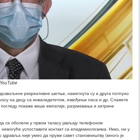
/YouTube
дозвољене рекреативне шетње, наметнута су и друга потпуно
носу на децу са инвалидитетом, извођење паса и др. Слажете
м погледу покаже више емпатије, разумевања и хитрине
 да се оболели у првом таласу јављају телефоном
 немогуће успоставити контакт са епидемиолозима. Нико, ни у
 здравља није умео да пружи савет становништву (много је