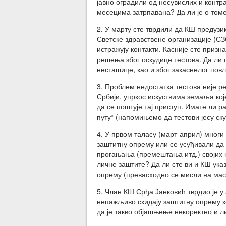
јавно оградили од несувислих и контр
месецима затрпавана? Да ли је о томе
2. У марту сте тврдили да КШ предузи
Светске здравствене организације (С
истражују контакти. Касније сте приз
решења због оскудице тестова. Да ли с
несташице, као и због закаснелог по
3. Проблем недостатка тестова није р
Србији, упркос искуствима земаља кој
да се поштује тај приступ. Имате ли
путу“ (напомињемо да тестови јесу ск
4. У првом таласу (март-април) многи
заштитну опрему или се усуђивали да 
прогањања (премештања итд.) својих 
личне заштите? Да ли сте ви и КШ ука
опрему (превасходно се мисли на мас
5. Члан КШ Срђа Јанковић тврдио је у
непажљиво скидају заштитну опрему ко
да је такво објашњење некоректно и л