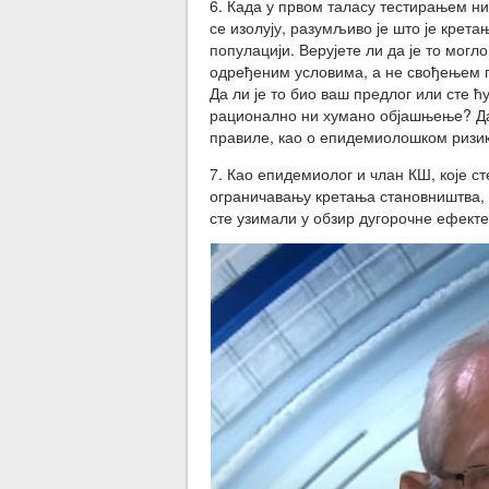
6. Када у првом таласу тестирањем нис
се изолују, разумљиво је што је крета
популацији. Верујете ли да је то могл
одређеним условима, а не свођењем п
Да ли је то био ваш предлог или сте ћ
рационално ни хумано објашњење? Да 
правиле, као о епидемиолошком ризи
7. Као епидемиолог и члан КШ, које с
ограничавању кретања становништва, 
сте узимали у обзир дугорочне ефект