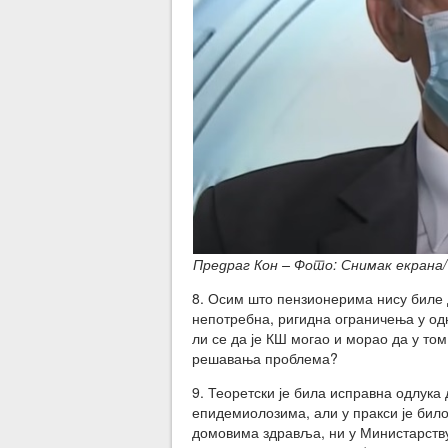
Предраг Кон – Фото: Снимак екрана
8. Осим што пензионерима нису биле 
непотребна, ригидна ограничења у од
ли се да је КШ могао и морао да у то
решавања проблема?
9. Теоретски је била исправна одлука
епидемиолозима, али у пракси је било
домовима здравља, ни у Министарству