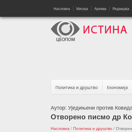
Насловна
Мисија
Архива
Редакција
Политика и друштво
Економија
Аутор:
Уједињени против Ковид
Отворено писмо др Ко
Насловна
/
Политика и друштво
/
Отворен