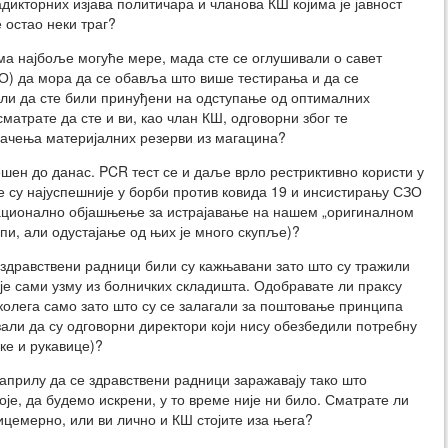
адикторних изјава политичара и чланова КШ којима је јавност
 остао неки траг?
ма најбоље могуће мере, мада сте се оглушивали о савет
ЗО) да мора да се обавља што више тестирања и да се
нали да сте били принуђени на одступање од оптималних
матрате да сте и ви, као члан КШ, одговорни због те
влачења материјалних резерви из магацина?
ешен до данас. PCR тест се и даље врло рестриктивно користи у
е су најуспешније у борби против ковида 19 и инсистирању СЗО
 рационално објашњење за истрајавање на нашем „оригиналном
упи, али одустајање од њих је много скупље)?
 здравствени радници били су кажњавани зато што су тражили
је сами узму из болничких складишта. Одобравате ли праксу
колега само зато што су се залагали за поштовање принципа
зали да су одговорни директори који нису обезбедили потребну
ке и рукавице)?
 априлу да се здравствени радници заражавају тако што
је, да будемо искрени, у то време није ни било. Сматрате ли
ицемерно, или ви лично и КШ стојите иза њега?