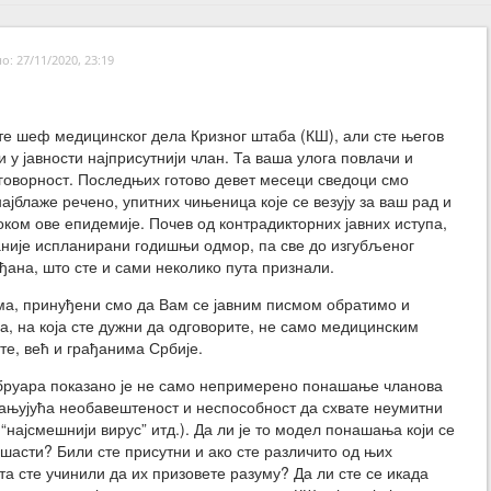
: 27/11/2020, 23:19
те шеф медицинског дела Кризног штаба (КШ), али сте његов
 и у јавности најприсутнији члан. Та ваша улога повлачи и
говорност. Последњих готово девет месеци сведоци смо
ајблаже речено, упитних чињеница које се везују за ваш рад и
ком ове епидемије. Почев од контрадикторних јавних иступа,
аније испланирани годишњи одмор, па све до изгубљеног
ђана, што сте и сами неколико пута признали.
ама, принуђени смо да Вам се јавним писмом обратимо и
, на која сте дужни да одговорите, не само медицинским
те, већ и грађанима Србије.
ебруара показано је не само непримерено понашање чланова
пањујућа необавештеност и неспособност да схвате неумитни
 “најсмешнији вирус” итд.). Да ли је то модел понашања који се
шасти? Били сте присутни и ако сте различито од њих
а сте учинили да их призовете разуму? Да ли сте се икада