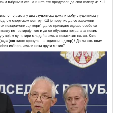
квим виђењем стања и шта сте предузели да свог колегу из КШ
ависно појавила у два студентска дома и међу студентима у
 једном спортском центру, КШ је поручио да се заражени
ови незаражени „цимери“, да се привидно здраве особе са
нтакту не тестирају, као и да се обустави потрага за новим
у у којем су четири младића имала позитиван налаз. Како
 (тада још нисте кренули на годишњи одмор)? Да ли сте, осим
јећих избора, имали неки други мотив?