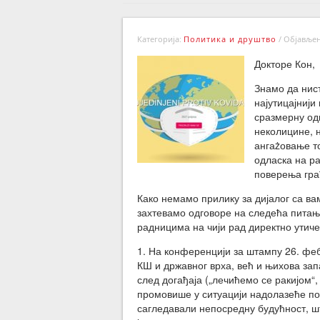
Категорија:
Политика и друштво
/
Објављено
Докторе Кон,
Знамо да нис
најутицајнији
сразмерну од
неколицине, н
ангаżовање то
одласка на р
поверења гра
Како немамо прилику за дијалог са в
захтевамо одговоре на следећа питања
радницима на чији рад директно утиче
1. На конференцији за штампу 26. ф
КШ и државног врха, већ и њихова за
след догађаја („лечићемо се ракијом“,
промовише у ситуацији надолазеће по
сагледавали непосредну будућност, шт