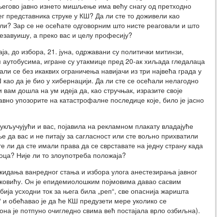
његово јавно изнето мишљење има већу снагу од претходно
јег представника струке у КШ? Да ли сте то доживели као
али? Зар се не осећате одговорним што нисте реаговали и што
дезавуишу, а преко вас и целу професију?
ја, до избора, 21. јуна, одржавани су политички митинзи,
 аутобусима, игране су утакмице пред 20-ак хиљада гледалаца
али се без икаквих ограничења навијачи из три највећа града у
 као да је био у хибернацији. Да ли сте се осећали нелагодно
 вам дошла на ум идеја да, као стручњак, изразите своје
авно упозорите на катастрофалне последице које, било је јасно
, укључујући и вас, појавила на рекламном плакату владајуће
ње да вас и не питају за сагласност или сте вољно прихватили
е ли да сте имали права да се сврставате на једну страну када
оца? Није ли то злоупотреба положаја?
кидања ванредног стања и избора улога анестезирања јавног
ковићу. Он је епидемиолошким појмовима давао сасвим
обија усходни ток за њега била „реп“, све опаснија жаришта
“ и обећавао је да ће КШ предузети мере уколико се
она је потпуно очигледно свима већ постајала врло озбиљна).