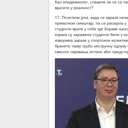
Као епидемиолог, слажете ли се са та
вратите у реалност?
17. Почетком јуна, када се зараза нез
приватном смештају, па се расејала у
студенти врате у собе где бораве њих
којима су заражени студенти били у ко
изворима заразе у спортском колектив
браните такву грубо нестручну одлуку
свесног скривања истине због предсто