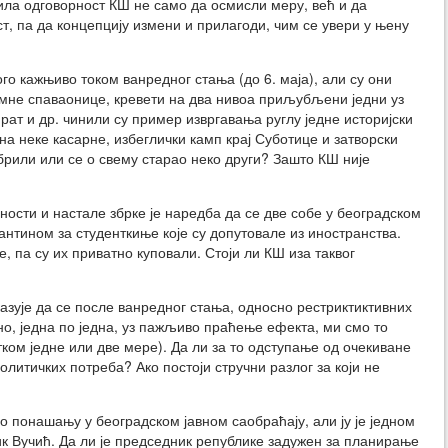
била одговорност КШ не само да осмисли меру, већ и да
, па да концепцију измени и прилагоди, чим се увери у њену
го кажњиво током ванредног стања (до 6. маја), али су они
омне спаваонице, кревети на два нивоа приљубљени једни уз
прат и др. чинили су пример извргавања руглу једне историјски
на неке касарне, избеглички камп крај Суботице и затворски
брили или се о свему старао неко други? Зашто КШ није
ости и настале збрке је наредба да се две собе у београдском
нтином за студенткиње које су допутовале из иностранства.
, па су их приватно куповали. Стоји ли КШ иза таквог
казује да се после ванредног стања, односно рестриктиктивних
но, једна по једна, уз пажљиво праћење ефекта, ми смо то
тком једне или две мере). Да ли за то одступање од очекиване
литичких потреба? Ако постоји стручни разлог за који не
о понашању у београдском јавном саобраћају, али ју је једном
к Вучић. Да ли је председник републике задужен за планирање