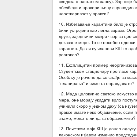
сведока о насталом хаосу). Зар није 
обезбеди и провери њену спроводивост
неостваривост у пракси?
10. Избегавање карантина било је стро
били устројени као легла заразе. Огр
друге, заједнички мокри чвор за цео с
доказане мере. То се посебно односи 
карантин. Да ли су чланови КШ то одо
реаговао?
11. Експлицитан пример неорганизован
Студентском стационару прогласе кара
Особљу је речено да се снађе за маске
“планирања” и чиме га оправдавате?
12. Мада целокупно светско искуство 
мера, оне морају укидати врло поступ
учинили скоро у једном даху (са изузе
праксе имате неко објашњење, осим по
знамо, можете ли да га образложите?
13. Почетком маја КШ је донео одлуку 
лаконском изјавом изменио председни