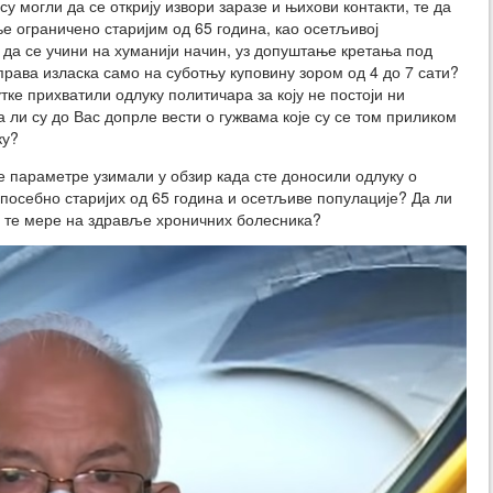
у могли да се открију извори заразе и њихови контакти, те да
ње ограничено старијим од 65 година, као осетљивој
о да се учини на хуманији начин, уз допуштање кретања под
рава изласка само на суботњу куповину зором од 4 до 7 сати?
утке прихватили одлуку политичара за коју не постоји ни
ли су до Вас допрле вести о гужвама које су се том приликом
ку?
те параметре узимали у обзир када сте доносили одлуку о
посебно старијих од 65 година и осетљиве популације? Да ли
е те мере на здравље хроничних болесника?