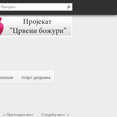
бализам
Осврт уредника
←Претходна вест
Следећа вест →