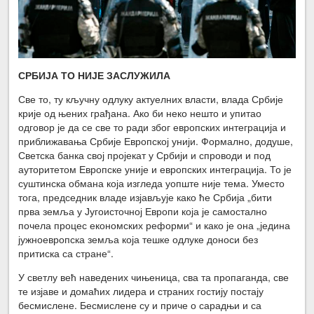
СРБИЈА ТО НИЈЕ ЗАСЛУЖИЛА
Све то, ту кључну одлуку актуелних власти, влада Србије
крије од њених грађана. Ако би неко нешто и упитао
одговор је да се све то ради због европских интеграција и
приближавања Србије Европској унији. Формално, додуше,
Светска банка свој пројекат у Србији и спроводи и под
ауторитетом Европске уније и европских интеграција. То је
суштинска обмана која изгледа уопште није тема. Уместо
тога, председник владе изјављује како ће Србија „бити
прва земља у Југоисточној Европи која је самостално
почела процес економских реформи“ и како је она „једина
јужноевропска земља која тешке одлуке доноси без
притиска са стране“.
У светлу већ наведених чињеница, сва та пропаганда, све
те изјаве и домаћих лидера и страних гостију постају
бесмислене. Бесмислене су и приче о сарадњи и са