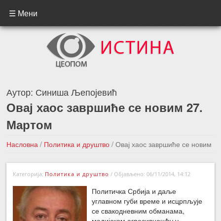
☰ Мени
Аутор:
Синиша Љепојевић
Овај хаос завршиће се новим 27.
Мартом
Насловна
/
Политика и друштво
/
Овај хаос завршиће се новим
27. Мартом
Категорија:
Политика и друштво
/
Објављено: 06/11/2014, 14:12
←Претходна вест
Следећа вест →
Политичка Србија и даље
углавном губи време и исцрпљује
се свакодневним обманама,
медијском агресивношћу у