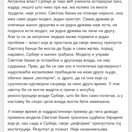
Актуелна власт Србије је тако већ учинила историјски грех,
издају, нешто што нико пре ње, ма колико се многи
трудили, није успео. Светска банка не познаје нијансе, она
има само један модел, један приступ. Свака држава је
оличење њеног друштва и ни једна држава није иста, не
подноси исти модел, ни једна држава не личи на другу.
Али ту се за актуелне лидере може појавити и један
проблем – власт која је пристала да своје земљу препусти
Светској банци би могла да буде и сама жртва, поред,
наравно, Србије и њених грађана. Моделу и управи
Светске банке је потребна и другачија влада, не ова
садашња. Прво, да би се све зло и политичка одговорност
надолазеће катаклизме пребацили на неке друге људе,
обично зване „експерти“, и, друго, да се они који су
суштински одговорни сачувају за неко друго време. У том
светлу би се могле видети и приче о могућој
реконструкцији владе Србије, што би био само почетак, а у
наставку би скоро цела влада могла бити замењена.
У новије време је најдрастичнији пример до чега доводи
примена модела Светске банке трагична судбина Украјине
која је, као сада и Србија, своје „реформе“ препустила тој
институцији. Резултат је познат. Није незанимљива