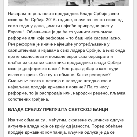
Наспрам те реалности председник Владе Србије јавно
каже да ће Србија 2016. године, значи за нешто више од
само годину дана, „имати највећи привредни раст у
Европи“. Објашњење је да ће то учинити економске
реформе али које реформе – то баш није сасвим јасно.
Реч реформе је иначе најчешће употребљавана у
саопштењима и изјавама свих лидера Србије, а њих онда
прате хвалоспеви и похвале европских бирократа и
плаћених страних саветника председника владе Србије
како је „реформски пакет“ Београда добар и како нуди
излаз из кризе. Све су то обмане. Какве реформе?
Смањење плата и пензија и наводна штедња као и
најављена продаја државне имовине? Па то нису
реформе, то је распродаја или, народски рецено, пљачка
сопствених грађана.
ВЛАДА СРБИЈУ ПРЕПУШТА СВЕТСКОЈ БАНЦИ
Иза тих обмана су , међутим, скривене суштинске одлуке
актуелне владе које се крију од јавности. Поред обећане
продаје државних компанија, кључна одлука је да се