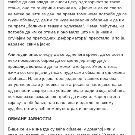
такође да ова влада не сноси целу одговорност за такво
стање, оно се генерише годинама, и јасно је да се све то
не може решити за дан, па према томе нема потребе да се
људи обмањују, да им се нуде нереална обећања и да им
се прети „болним и тешким одлукама“. Нема, међутим, ни
потребе да им се отима и оно мало што им је неким
случајем од претходних „реформатора“ преостало, и то је,
наравно, свима јасно.
Али људи ипак очекују да се од нечега крене, да се осети
неко померање, барем да се крене јер знају да је
провалија велика и да не може тако брзо. Уместо тога,
њима се, све је јачи утисак, нуде само обмане и одложена
обећања. И, што је још горе, један од главних послова
актуелне власти је нервозно и агресивно настојање да се
од јавности сакрије шта уствари власт ради и која обећања
некоме изван земље још треба да испуни. Народ не зна
која су то обећања, али власт зна и одатле, по свему
судећи, потичу већ поменути страх и несигурност.
ОБМАНЕ ЈАВНОСТИ
Више се и не зна где су веће обмане, у домаћој или у
спољној политици, у земљи или иностранству. Уствари, то