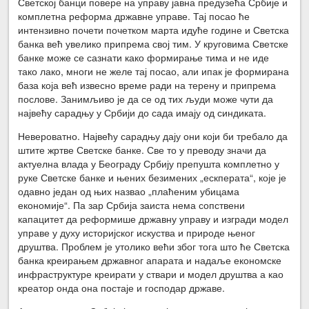
Светској банци повере на управу јавна предузећа Србије и
комплетна реформа државне управе. Тај посао ће
интензивно почети почетком марта идуће године и Светска
банка већ увелико припрема свој тим. У круговима Светске
банке може се сазнати како формирање тима и не иде
тако лако, многи не желе тај посао, али ипак је формирана
база која већ извесно време ради на терену и припрема
послове. Занимљиво је да се од тих људи може чути да
највећу сарадњу у Србији до сада имају од синдиката.
Невероватно. Највећу сарадњу дају они који би требало да
штите жртве Светске банке. Све то у преводу значи да
актуелна влада у Београду Србију препушта комплетно у
руке Светске банке и њених безимених „ескперата“, које је
одавно један од њих назвао „плаћеним убицама
економије“. Па зар Србија заиста нема сопствени
капацитет да реформише државну управу и изгради модел
управе у духу историјског искуства и природе њеног
друштва. Проблем је утолико већи због тога што ће Светска
банка креирањем државног апарата и надаље економске
инфраструктуре креирати у ствари и модел друштва а као
креатор онда она постаје и господар државе.