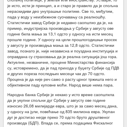
је исто, исти је принцип, а и старо је правило да је спољна
нераскидиви део унутрашње политике. Све то, међутим,
пада у воду у неизбежном суочавању са реалношћу.
Статистички завод Србије је недавно саопштио да је, на
пример, индустријска производња у Србији у августу ове
године била мања за 13,1 одсто у односу на исти месец
прошле године. У односу на цели прошлогодишњи просек
у августу је производња мања за 12,8 одсто. Статистички
завод, познато је, није независна и поуздана институција и
оправдана су страховања да је реална ситуација још гора.
Актуелне, незваничне, процене Министарства финансија
су, истовремено, да је пад прихода у буџету Србије од ПДВ
и других пореза последњих месеци чак до 70 одсто.
Процена је да није реч само о расту црног тржишта него и
објективном паду куповне моћи. Народ више нема пара.
Народна банка Србије је некако у исто време саопштила
да је укупни спољни дуг Србије у августу ове године
износио 26,08 милијарди евра, што је за само месец дана,
у односу на јули, повећање од 835 милиона евра. Укупан
дуг је достигао негде преко 70 одсто бруто друштвеног
производа (БДП). Влада се, према подацима Фискалног