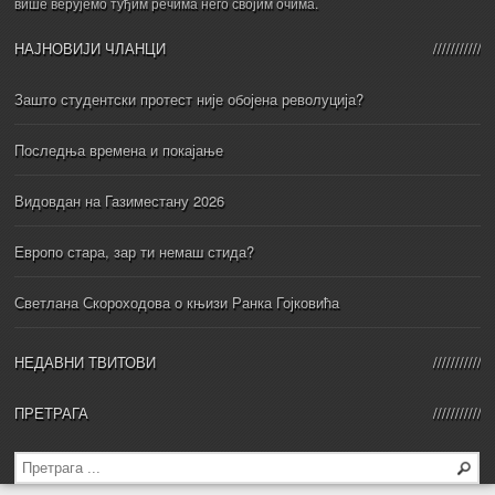
више верујемо туђим речима него својим очима.
НАЈНОВИЈИ ЧЛАНЦИ
Зашто студентски протест није обојена револуција?
Последња времена и покајање
Видовдан на Газиместану 2026
Европо стара, зар ти немаш стида?
Светлана Скороходова о књизи Ранка Гојковића
НЕДАВНИ ТВИТОВИ
ПРЕТРАГА