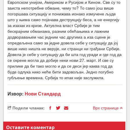
Европском унијом, Америком и Русијом и Кином. Све су то
заиста непотребне обмане, чему то? То само још више
погоршава ситуацију и понижава ионако измучене људе
што у њима само појачава деструкцију беса, а не енергију
за изазак из кризе. Актуелна власт Србије је тим
бескрајним обманама, разним обећањима и лажним
додворавањем час једним час другима а иза сцене је
опредељена само за једне довела себе у ситуацију да јој
више нико ништа не верује, ни странци ни грађани Србије.
Довела је себе у ситуацију да би шта год уради и где год да
се окрене могла да добије неки нови 27. март. И све су
прилике да би тако могло и да се деси јер каква год да
буде одлука нико неће бити задовољан. Једно погубно
губљење времена. Србија то ипак није заслужила.
Извор:
Нови Стандард
Подели чланак:
Врх странице
Оставите коментар