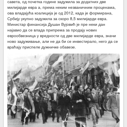
савета, од почетка године задужила за додатних две
милијарде евра а, према неким незваничним проценама,
ова владајућа коалиција је од 2012, када је формирана,
Србију укупно задужила за скоро 8,5 милијарди евра.
Министар финансија Душан Вујовић је пре неки дан
најавио да се влада припрема за продају нових
еврообвезница у вредности од две милијарде евра, значи
ново задуживање, али не да би се инвестирало, него да се
враћају приспеле дужничке обавезе.