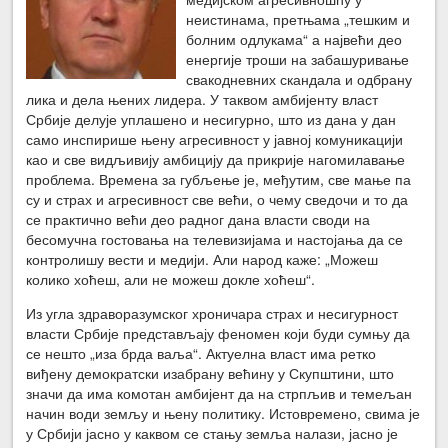
неистинама, претњама „тешким и
болним одлукама“ а највећи део
енергије троши на забашуривање
свакодневних скандала и одбрану
лика и дела њених лидера. У таквом амбијенту власт
Србије делује уплашено и несигурно, што из дана у дан
само инспирише њену агресивност у јавној комуникацији
као и све видљивију амбицију да прикрије нагомилавање
проблема. Времена за губљење је, међутим, све мање па
су и страх и агресивност све већи, о чему сведочи и то да
се практично већи део радног дана власти своди на
бесомучна гостовања на телевизијама и настојања да се
контролишу вести и медији. Али народ каже: „Можеш
колико хоћеш, али не можеш докле хоћеш“.
Из угла здраворазумског хроничара страх и несигурност
власти Србије представљају феномен који буди сумњу да
се нешто „иза брда ваља“. Актуелна власт има ретко
виђену демократски изабрану већину у Скупштини, што
значи да има комотан амбијент да на стрпљив и темељан
начин води земљу и њену политику. Истовремено, свима је
у Србији јасно у каквом се стању земља налази, јасно је