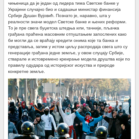
чињеница да је један од лидера тима Светске банке у
Украјини случајно био и садашњи министар финансија
Србије Душан Вујовић. Познато је, наравно, шта у
реалности значи модел Светске банке и њених реформи.
То је пре свега буџетска штедња или, тачније, пљачка
грађана праћена масовним отпуштањем запослених како
би могли да се враћају кредити онима које та банка и
представља, затим у истом циљу распродаја свега што су
генерације грађана једне земље, у овом слуцају Србије,
стварале и истовремено креирање модела друштва који по
правилу одудара од историјског искуства и природе
конкретне земље.