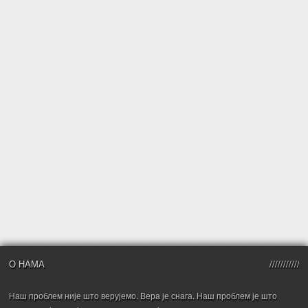
О НАМА
Наш проблем није што верујемо. Вера је снага. Наш проблем је што