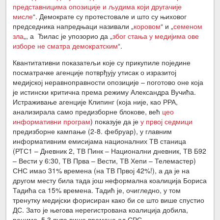
представницима опозиције и људима који другачије
мисле
“. Демократе су протестовале и што су њиховог
председника напредњаци називали „
коров
ом
“ и „
семе
ном
зла
„, а Ђилас је упозорио да „
због стања у медијима ове
изборе не сматра демократским
“.
Квантитативни показатељи које су прикупиле поједине
посматрачке агенције потврђују утисак о изразитој
медијској неравноправности опозиције – поготово оне која
је истински критична према режиму Александра Вучића.
Истраживање агенције Клипинг (која није, као РРА,
анализирала само предизборне блокове, већ
цео
информативни програм
) показује да је
у првој седмици
предизборне кампање (2-8. фебруар), у главним
информативним емисијама националних ТВ станица
(РТС1 –
Дневник 2, ТВ Пинк – Национални дневник, ТВ Б92
– Вести у 6:30, ТВ Прва – Вести, ТВ Х
епи – Телемастер)
СНС имао 31% времена (на ТВ Првој 42%!), а да је на
другом месту била тада још неформална коалиција Бориса
Тадића са 15% времена. Тадић је, очигледно, у том
тренутку медијски форисиран како би се што више спустио
ДС. Зато је његова нерегистрована коалиција добила,
рецимо, 5,3 пута више времена од СРС.