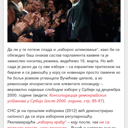
Да ли у те потезе спада и „изборно штимовање“, како би се
обезедио баш онакав састав парламента каквим га је
замислио носилац режима, видећемо 16. марта. Но већ
сада је јасно да су ови избори – са изразитим притиском на
бираче и са јавношћу у којој се новинари просто такмиче ко
ће боље језиком угланцати Вучићеве ципеле, а ко
ревносније игнористати или клеветати опозицију –
вероватно најмање слободни избори у Србији од децембра
2000. године (видети:
Консолидација демократских
установа у Србији после 2000. године
,
стр. 85-97
).
СНС је на прошлим изборима (2012) већ демонстрирао
склоност да се игра изборном регуларношћу.
Рекламирајући „
изборну крађу
“ – коју после, чак
ни са
позиције власти, нису доказали
– Вучић и напредњаци су