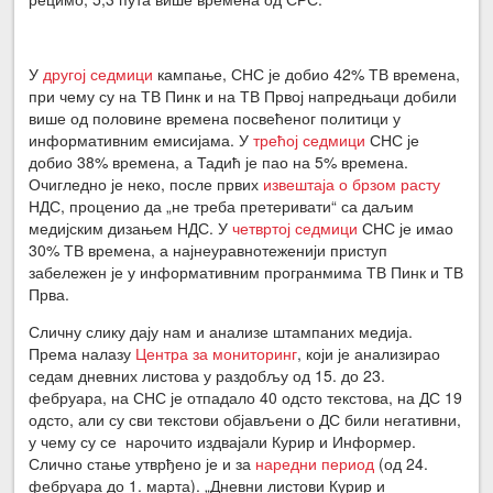
У
другој седмици
кампање, СНС је добио 42% ТВ времена,
при чему су на ТВ Пинк и на ТВ Првој напредњаци добили
више од половине времена посвећеног политици у
информативним емисијама. У
трећој седмици
СНС је
добио 38% времена, а Тадић је пао на 5% времена.
Очигледно је неко, после првих
извештаја о брзом расту
НДС, проценио да „не треба претеривати“ са даљим
медијским дизањем НДС. У
четвртој седмици
СНС је имао
30% ТВ времена, а најнеуравнотеженији приступ
забележен је у информативним програнмима ТВ Пинк и ТВ
Прва.
Сличну слику дају нам и анализе штампаних медија.
Према налазу
Центра за мониторинг
, који је
анализирао
седам дневних листова
у раздобљу
од 15. до 23.
фебруара, на СНС је отпадало 40 одсто текстова, на ДС 19
одсто, али су сви текстови објављени о ДС били негативни,
у чему су се нарочито издвајали Курир и Информер.
Слично стање утврђено је и за
наредни период
(од 24.
фебруара до 1. марта). „Дневни листови Курир и