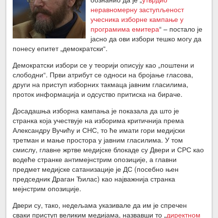
неравномерну заступљеност
учесника изборне кампање у
програмима емитера
“ – постало је
јасно да ови избори тешко могу да
понесу епитет „демократски“.
Демократски избори се у теорији описују као „поштени и
слободни“. Први атрибут се односи на бројање гласова,
други на приступ изборних такмаца јавним гласилима,
проток информација и одсуство притиска на бираче.
Досадашња изборна кампања је показала да што је
странка која учествује на изборима критичнија према
Александру Вучићу и СНС, то ће имати гори медијски
третман и мање простора у јавним гласилима. У том
смислу, главне жртве медијске блокаде су Двери и СРС као
водеће странке антимејнстрим опозиције, а главни
предмет медијске сатанизације је ДС (посебно њен
председник Драган Ђилас) као најважнија странка
мејнстрим опозиције.
Двери су, тако, недељама указивале да им је спречен
сваки приступ великим медијама, назвавши то „
директн
ом