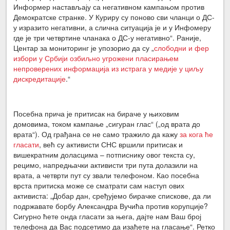
Информер настављају са негативном кампањом против
Демократске странке. У Куриру су поново сви чланци о ДС-
у изразито негативни, а слична ситуација је и у Инфомеру
где је три четвртине чланака о ДС-у негативно
“. Раније,
Центар за
мониторинг
је упозорио да су „
слободни и фер
избори у Србији озбиљно угрожени пласирањем
непроверених информација из истрага у медије у циљу
дискредитације
.“
Посебна прича је притисак на бираче у њиховим
домовима, током кампање „сигуран глас“ („од врата до
врата“). Од грађана се не само тражило да кажу
за кога ће
гласати
, већ су активисти СНС вршили притисак и
вишекратним доласцима – потписнику овог текста су,
рецимо, напредњачки активисти три пута долазили на
врата, а четврти пут су звали телефоном. Као посебна
врста притиска може се сматрати сам наступ ових
активиста: „Добар дан, сређујемо бирачке спискове, да ли
подржавате борбу Александра Вучића против корупције?
Сигурно ћете онда гласати за њега, дајте нам Ваш број
телефона да Вас подсетимо да изађете на гласање“. Ретко