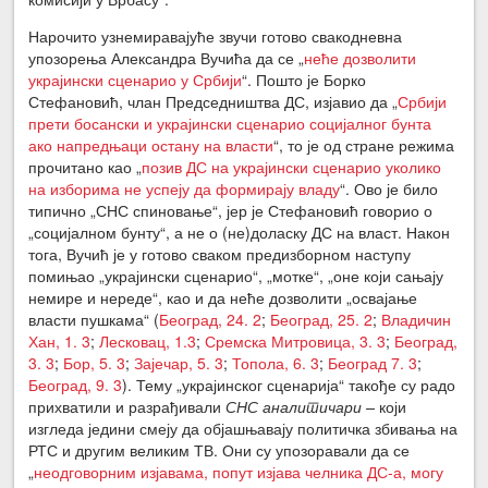
Нарочито узнемиравајуће звучи готово свакодневна
упозорења Александра Вучића да се „
неће дозволити
украјински сценарио у Србији
“. Пошто је Борко
Стефановић, члан Председништва ДС, изјавио да „
Србији
прети босански и украјински сценарио социјалног бунта
ако напредњаци остану на власти
“, то је од стране режима
прочитано као „
п
озив ДС на украјински сценарио уколико
на изборима не успеју да формирају владу
“. Ово је било
типично „СНС спиновање“, јер је Стефановић говорио о
„социјалном бунту“, а не о (не)доласку ДС на власт. Након
тога, Вучић је у готово сваком предизборном наступу
помињао „украјински сценарио“, „мотке“, „оне који сањају
немире и нереде“, као и да неће дозволити „освајање
власти пушкама“ (
Београд, 24. 2
;
Београд, 25. 2
;
Владичин
Хан, 1. 3
;
Лесковац, 1.3
;
Сремска Митровица, 3. 3
;
Београд,
3. 3
;
Бор, 5. 3
;
Зајечар, 5. 3
;
Топола, 6. 3
;
Београд 7. 3
;
Београд, 9. 3
). Тему „украјинског сценарија“ такође су радо
прихватили и разрађивали
СНС аналитичари –
који
изгледа једини смеју да објашњавају политичка збивања на
РТС и другим великим ТВ. Они су упозоравали да се
„
неодговорним изјавама, попут изјава челника ДС-а
, могу