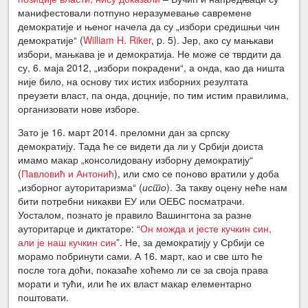
манифестовали потпуно неразумевање савремене
демократије и њеног начела да су „избори средишњи чин
демократије“ (
William H. Riker
,
p
. 5). Јер, ако су мањкави
избори, мањкава је и демократија. Не може се тврдити да
су, 6. маја 2012, „избори покрадени“, а онда, као да ништа
није било, на основу тих истих изборних резултата
преузети власт, па онда, доцније, по тим истим правилима,
организовати нове изборе.
Зато је 16. март 2014. преломни дан за српску
демократију. Тада ће се видети да ли у Србији доиста
имамо макар „консолидовану изборну демократију“
(
Павловић и Антонић
), или смо се поново вратили у доба
„изборног ауторитаризма“ (
исто
). За такву оцену неће нам
бити потребни никакви ЕУ или ОЕБС посматрачи.
Уосталом, познато је правило Вашингтона за разне
ауторитарце и диктаторе:
“
Он можда и јесте кучкин син,
али је наш кучкин син
”. Не, за демократију у Србији се
морамо побринути сами. А 16. март, као и све што ће
после тога доћи, показаће хоћемо ли се за своја права
морати и тући, или ће их власт макар елементарно
поштовати.