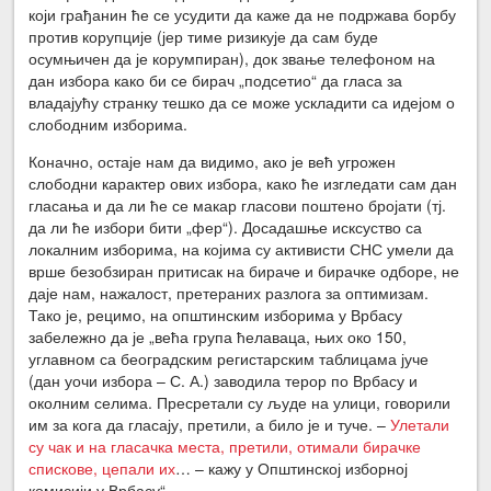
који грађанин ће се усудити да каже да не подржава борбу
против корупције (јер тиме ризикује да сам буде
осумњичен да је корумпиран), док звање телефоном на
дан избора како би се бирач „подсетио“ да гласа за
владајућу странку тешко да се може ускладити са идејом о
слободним изборима.
Коначно, остаје нам да видимо, ако је већ угрожен
слободни карактер ових избора, како ће изгледати сам дан
гласања и да ли ће се макар гласови поштено бројати (тј.
да ли ће избори бити „фер“). Досадашње исксуство са
локалним изборима, на којима су активисти СНС умели да
врше безобзиран притисак на бираче и бирачке одборе, не
даје нам, нажалост, претераних разлога за оптимизам.
Тако је, рецимо, на општинским изборима у Врбасу
забележно да је „већа група ћелаваца, њих око 150,
углавном са београдским регистарским таблицама јуче
(дан уочи избора – С. А.) заводила терор по Врбасу и
околним селима. Пресретали су људе на улици, говорили
им за кога да гласају, претили, а било је и туче.
–
Улетали
су чак и на гласачка места, претили, отимали бирачке
спискове, цепали их
… – кажу у Општинској изборној
комисији у Врбасу“.