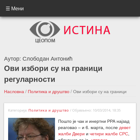
☰ Мени
Аутор:
Слободан Антонић
Ови избори су на граници
регуларности
Насловна
/
Политика и друштво
/
Ови избори су на граници
регуларности
Категорија:
Политика и друштво
/
Објављено: 10/03/2014, 18:35
←Претходна вест
Следећа вест →
Пошто је чак и инертни РРА најзад
реаговао – и 6. марта, после
девет
жалби Двери
и
четири жалбе СРС
,
обзнанио да је „
утврдио