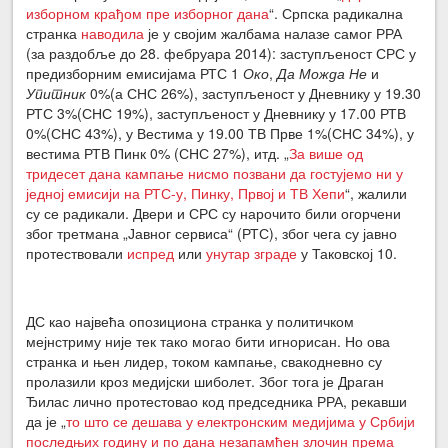
изборном крађом пре изборног дана
“. Српска радикална
странка
наводила
је у својим жалбама налазе самог РРА
(за раздобље до 28. фебруара 2014): заступљеност СРС у
предизборним емисијама РТС 1
Око
,
Да Можда Не
и
Упитник
0%(а СНС 26%), заступљеност у Дневнику у 19.30
РТС 3%(СНС 19%), заступљеност у Дневнику у 17.00 РТВ
0%(СНС 43%), у Вестима у 19.00 ТВ Прве 1%(СНС 34%), у
вестима РТВ Пинк 0% (СНС 27%), итд. „
З
а више од
тридесет дана кампање нисмо позвани да гостујемо ни у
једној емисији на РТС-у, Пинку, Првој и ТВ Хепи
“, жалили
су се радикали. Двери и СРС су нарочито били огорчени
због третмана „Јавног сервиса“ (РТС), због чега су јавно
протествовали
испред
или
унутар
зграде
у Таковској 10.
ДС као највећа опозициона странка у политичком
мејнстриму није тек тако могао бити игнорисан. Но ова
странка и њен лидер, током кампање, свакодневно су
пролазили кроз медијски шиболет. Због тога је Драган
Ђилас лично протестовао код председника РРА, рекавши
да је „
то што се дешава у електронским медијима у Србији
последњих годину и по дана незапамћен злочин према