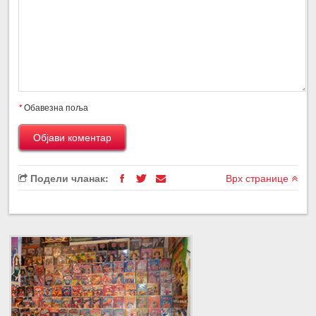
*
Обавезна поља
Подели чланак:
Врх странице