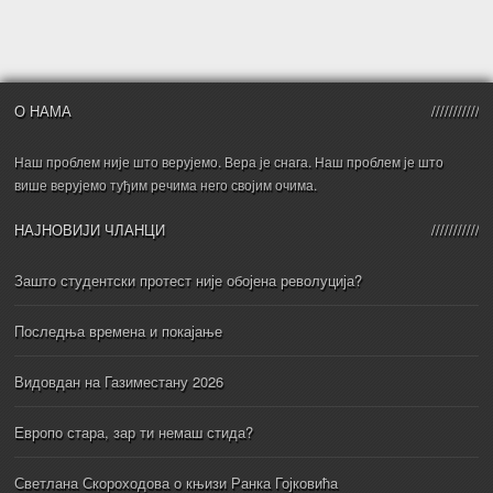
О НАМА
Наш проблем није што верујемо. Вера је снага. Наш проблем је што
више верујемо туђим речима него својим очима.
НАЈНОВИЈИ ЧЛАНЦИ
Зашто студентски протест није обојена револуција?
Последња времена и покајање
Видовдан на Газиместану 2026
Европо стара, зар ти немаш стида?
Светлана Скороходова о књизи Ранка Гојковића