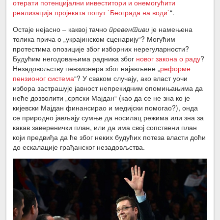
отерати потенцијални инвеститори и онемогућити
реализација пројеката попут `Београда на води`
“.
Остаје нејасно – каквој тачно
превентиви
је намењена
толика прича о „украјинском сценарију“? Могућим
протестима опозиције због изборних нерегуларности?
Будућим негодовањима радника због
новог закона о раду
?
Незадовољству пензионера због најављене „
реформе
пензионог система
“? У сваком случају, ако власт уочи
избора застрашује јавност непрекидним опомињањима да
неће дозволити „српски Мајдан“ (као да се не зна ко је
кијевски Мајдан финансирао и медијски помогао?), онда
се природно јављају сумње да носилац режима или зна за
какав заверенички план, или да има свој сопствени план
који предвиђа да ће због неких будућих потеза власти доћи
до ескалације грађанског незадовљства.