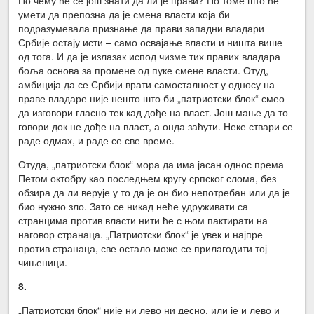
умети да препозна да је смена власти која би
подразумевала признање да прави западни владари
Србије остају исти – само освајање власти и ништа више
од тога. И да је излазак испод чизме тих правих владара
боља основа за промене од пуке смене власти. Отуд,
амбиција да се Србији врати самосталност у односу на
праве владаре није нешто што би „патриотски блок“ смео
да изговори гласно тек кад дође на власт. Још мање да то
говори док не дође на власт, а онда заћути. Неке ствари се
раде одмах, и раде се све време.
Отуда, „патриотски блок“ мора да има јасан однос према
Петом октобру као последњем кругу српског слома, без
обзира да ли верује у то да је он био непотребан или да је
био нужно зло. Зато се никад неће удруживати са
странцима против власти нити ће с њом пактирати на
наговор странаца. „Патриотски блок“ је увек и најпре
против странаца, све остало може се прилагодити тој
чињеници.
8.
„Патриотски блок“ није ни лево ни десно, или је и лево и