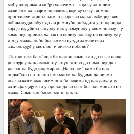
међу актерима и међу гласачима – који су се толико
саживели са својим поразима, који су своју тромост
прогласили стрпљењем, а своје све мање амбиције све
већом мудрошћу? Да ли је могуће победити у генерацији
која је издубила сигурну топлу земуницу у свом поразу – у
коме није произвела чак ни велику поезију ни велику тугу –
и коју можда неће без велике нужде заменити за
заслепљујућу светлост и ризике победе?
„Патриотски блок“ који би настао само зато да се „и наша
реч чује у парламементу“ отуд готово да нема ниједан
разлог да буде формиран. „Наша реч“ само би нас
подсећала на то шта смо могли да будемо да нисмо
овакви какви смо, осим што би некима од нас дала и ту
сатисфакцију и то уверење да се свет без нас мењати не
може. Само кад бисмо ми то хтели.