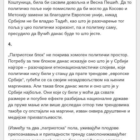
Коштуница, била би сасвим довољна и Весна Пешић. Да то
политичко поље није помислило да би могло да Косово и
Метохију замени за благодети Европске уније, никад
Србијом не би владао Тадић, као што је разочарење тог
поља у цео политички хоризонт, па и политику саму,
пресудило да Вучић данас буде то што јесте.
4.
„Патриотски блок“ не покрива хомоген политички простор.
Потребу за тим блоком данас исказује оно што је у Србији
најгоре – разочарани етнонационалистички слојеви, који
политички нису били у стању да прате трендове „европске
Србије“, губећи се са својим незадовољством на њеним
маргинама. Али такав блок данас жели и оно што је у
Србији најбоље. Они који су били у моћи да схвате
размере и погубне ефекте разбијања националне државе
да пруже мање или више доследан отпор тим трендовима
такође су опстајали на маргини, изван оквира друштвене и
медијске прихватљивости.
(Између та два „патриотска“ пола, уживајући плодове
препознавања и припадности тренду самопонижавајућег
„европског дискурса“, или се бар надајући тим слатким