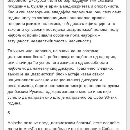
плодовима, бујала је армија медиокритета и опортуниста.
Као и сви заговорници владајуће парадигме, они свих ових
година нису са заговорницима националне државе
говорили језиком полемике, већ дисквалификације, и то
тако што су, свесни постојања „патриотских“ полова, полу
најбољих приписивали особине пола најгорих –
затуцаност, неадаптибилност и насилност.)
Та чињеница, наравно, не значи да на вратима
„патриотског блока“ треба одвајати најбоље од најгорих,
али значи да ће успех тога зависити од способности
најбољих да наметну свој дискурс. Практично гледано,
важно је да „патриотски“ блок настаје изван сваког
националистичког (не и националног) дискурса и
ресантимана, барем онолико колико је то пошло за руком
донбаским Русима, од којих западно мнење ипак није
успело да направи оно што је направило од Срба 90-тих
година.
5.
Највеће питање пред „патриотским блоком“ јесте следеће:
да ли је могућа његова победа у овој генерацији Срба – и