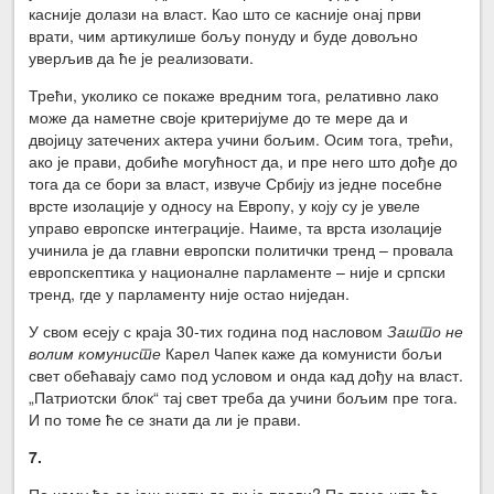
касније долази на власт. Као што се касније онај први
врати, чим артикулише бољу понуду и буде довољно
уверљив да ће је реализовати.
Трећи, уколико се покаже вредним тога, релативно лако
може да наметне своје критеријуме до те мере да и
двојицу затечених актера учини бољим. Осим тога, трећи,
ако је прави, добиће могућност да, и пре него што дође до
тога да се бори за власт, извуче Србију из једне посебне
врсте изолације у односу на Европу, у коју су је увеле
управо европске интеграције. Наиме, та врста изолације
учинила је да главни европски политички тренд – провала
европскептика у националне парламенте – није и српски
тренд, где у парламенту није остао ниједан.
У свом есеју с краја 30-тих година под насловом
Зашто не
волим комунисте
Карел Чапек каже да комунисти бољи
свет обећавају само под условом и онда кад дођу на власт.
„Патриотски блок“ тај свет треба да учини бољим пре тога.
И по томе ће се знати да ли је прави.
7.
По чему ће се још знати да ли је прави? По томе што ће