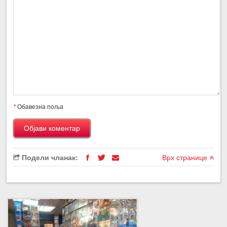
*
Обавезна поља
Подели чланак:
Врх странице