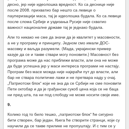
десно, јер није идеолошка вредност. Ко са деснице није
после 2008. прихватио бар нешто са левице о
пауперизацији маса, тај је идеолошка будала. Ко са левице
после слома Србије и уздизања Русије није схватио
важност националне државе тај је једнако будала.
Али то никако не сме да значи да је квалитет у масовности,
а не у програму и принципу. Једном смо имали ДОС-
масовку и ваљда разумели. (Мада, украјински пример
казује да се и такве ствари могу поновити.) Масовност без
програма може да нас приближи власти, али она не може
да буде успешна јер у маси интереса програми не настају.
Програм без масе можда није најкраћи пут до власти, али
бар не ствара политичке лажи и не претвара наду у очај.
„Патриотски блок“ који не зна да се Србији не сме поновити
Пети октобар и да је грађански сукоб цена која се не баца
ни пред шта, па ни под слободу не може носити своје име.
9.
Колико год то било тешко, „патриотски блок“ ће сигурно
бити створен, бар један. Њега ће створити странци, који су
научили да се такве прилике не пропуштају. И с тим се у