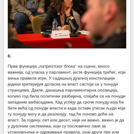
6.
Прва функција „патриотског блока“ на сцени, много
важнија, од уласка у парламент, јесте функција трећег, који
мења правила игре. У садашњој дуалној констелацији
једини критеријум доласка на власт састоји се у понуди
странцима. Дакле, данашња парламентарна опозиција,
колико год била политички разбијена, спајаће се на понуди
западним амбасадама. Кад успеју да сроче понуду која ће
бити већа од понуде власти и када оставе утисак људи који
ту понуду могу и да реализују, тад ће поново доћи на
власт. За годину, пет или десет, није ни важно, важно је да
у дуалним системима, који су пословично лаки за
установљење и одржавање правила, онај други пре или