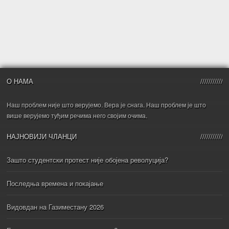
О НАМА
Наш проблем није што верујемо. Вера је снага. Наш проблем је што
више верујемо туђим речима него својим очима.
НАЈНОВИЈИ ЧЛАНЦИ
Зашто студентски протест није обојена револуција?
Последња времена и покајање
Видовдан на Газиместану 2026