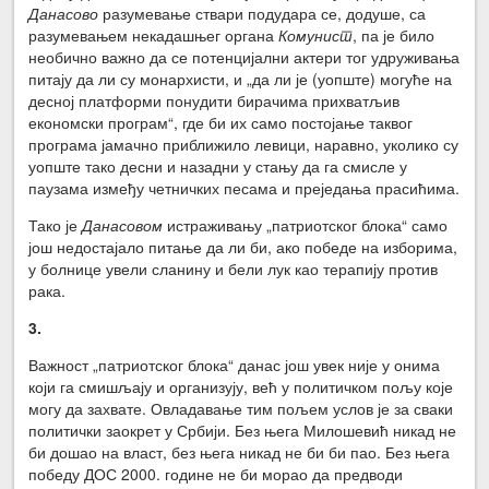
Данасово
разумевање ствари подудара се, додуше, са
разумевањем некадашњег органа
Комунист
, па је било
необично важно да се потенцијални актери тог удруживања
питају да ли су монархисти, и „да ли је (уопште) могуће на
десној платформи понудити бирачима прихватљив
економски програм“, где би их само постојање таквог
програма јамачно приближило левици, наравно, уколико су
уопште тако десни и назадни у стању да га смисле у
паузама између четничких песама и преједања прасићима.
Тако је
Данасовом
истраживању „патриотског блока“ само
још недостајало питање да ли би, ако победе на изборима,
у болнице увели сланину и бели лук као терапију против
рака.
3.
Важност „патриотског блока“ данас још увек није у онима
који га смишљају и организују, већ у политичком пољу које
могу да захвате. Овладавање тим пољем услов је за сваки
политички заокрет у Србији. Без њега Милошевић никад не
би дошао на власт, без њега никад не би би пао. Без њега
победу ДОС 2000. године не би морао да предводи