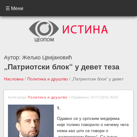
☰ Мени
Аутор:
Жељко Цвијановић
„Патриотски блок“ у девет теза
Насловна
/
Политика и друштво
/
„Патриотски блок“ у девет
теза
Категорија:
Политика и друштво
/
Објављено: 01/11/2014, 06:02
←Претходна вест
Следећа вест →
1.
Одавно се у српским медијима
није толико говорило о нечему чега
нема као што се говори о
„патриотском блоку“. Са једне