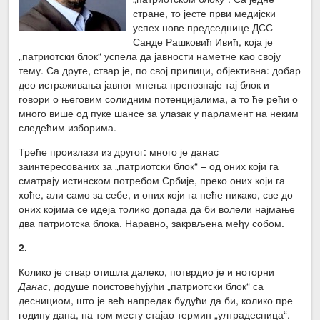
стране, то јесте први медијски
успех нове председнице ДСС
Санде Рашковић Ивић, која је
„патриотски блок“ успела да јавности наметне као своју
тему. Са друге, ствар је, по свој прилици, објективна: добар
део истраживања јавног мнења препознаје тај блок и
говори о његовим солидним потенцијалима, а то ће рећи о
много више од пуке шансе за улазак у парламент на неким
следећим изборима.
Треће произлази из другог: много је данас
заинтересованих за „патриотски блок“ – од оних који га
сматрају истинском потребом Србије, преко оних који га
хоће, али само за себе, и оних који га неће никако, све до
оних којима се идеја толико допада да би волели најмање
два патриотска блока. Наравно, закрвљена међу собом.
2.
Колико је ствар отишла далеко, потврдио је и ноторни
Данас
, додуше поистовећујући „патриотски блок“ са
деснициом, што је већ напредак будући да би, колико пре
годину дана, на том месту стајао термин „ултрадесница“.