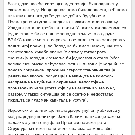
блока, две носеће силе, две идеологије, биполарност у
сваком погледу. Не да данас нема биполарности, већ нема
никаквих назнака да ће до ње доћи у будућности.
Посматрано из угла западњака, никаквом оживљавању
Хладног рата не треба ни тежити. У таквим околностима са
једне стране би се нашле западне земље, а са друге
БРИКС (ово је чиста теоријска поставка, тешко остварива у
политичкој пракси), па Запад не би имао никакву шансу у
евентуалном сукобљавању. У случају таквог рата
економија западних земаља би једноставно стала (због
велике економске међузависности) и питање је када би се
поново покренула (просечна старост становништва је
релативно висока, популација навикнута на комфор-
неспремна на губитке и одрицања, непостојање
производних капацитета који су измештени у земље у
развоју, у таквој ситуација би се осетио и недостатак
тржишта за пласман капитала и услуга).
Израелски аналитичар, иначе добро упућен у збивања у
међународној политици, Јаков Кадим, написао је како се
налазимо у почетној фази Првог економског рата.
Структура светског политичког система се мења због
последица Првог економског рата, који је управо почео, а