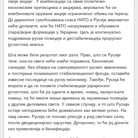
своје акције”. У комбинацији са овим политичко-
економским притисцима и акцијама, вероватно ће се
комбиновати оружане акције ограниченог обима на терену.
До директног сукобљавања снага НАТО и Русије вероватно
неће долазити, али ће НАТО наоружавати и обучавати
(пара)војне формације у Украјини. Циљ је континуално
подривање руске позиције и дестабилизација проруског
југоистока земље.
Шта може бити резултат овог рата. Прво, што се Русије
тиче, она из свега неће изаћи поражена. Економске
санкције, без обзира на самоувереност руских званичника
и постојање позамашног стабилизационог фонда, оставиће
извесне последице на руску економију. Такође, Русија ће
морати и да се посвети стабилизацији украјинског
југоистока, што ће јој однети и време, новац, заокупљати
пажњу, па ће имати мање времена за заузимање позиција
у другим деловима света. У сваком случају, и то што Русија
остаје непоражена биће доживљено као велики успех. На
овај начин, Русија се поново уписује у ред светских сила,
после дводеценијског одсуства. Дугорочно, то ће јој донети
низ привилегија и бенефиција.