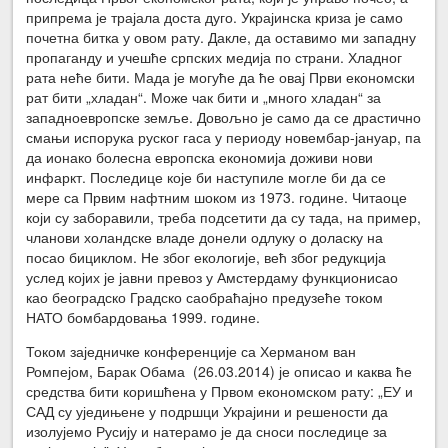
припрема је трајала доста дуго. Украјинска криза је само
почетна битка у овом рату. Дакле, да оставимо ми западну
пропаганду и учешће српских медија по страни. Хладног
рата неће бити. Мада је могуће да ће овај Први економски
рат бити „хладан“. Може чак бити и „много хладан“ за
западноевропске земље. Довољно је само да се драстично
смањи испорука руског гаса у периоду новембар-јануар, па
да ионако болесна европска економија доживи нови
инфаркт. Последице које би наступиле могле би да се
мере са Првим нафтним шоком из 1973. године. Читаоце
који су заборавили, треба подсетити да су тада, на пример,
чланови холандске владе донели одлуку о доласку на
посао бициклом. Не због екологије, већ због редукција
услед којих је јавни превоз у Амстердаму функционисао
као београдско Градско саобраћајно предузеће током
НАТО бомбардовања 1999. године.
Током заједничке конференције са Херманом ван
Ромпејом, Барак Обама (26.03.2014) је описао и каква ће
средства бити коришћена у Првом економском рату: „ЕУ и
САД су уједињене у подршци Украјини и решености да
изолујемо Русију и натерамо је да сноси последице за