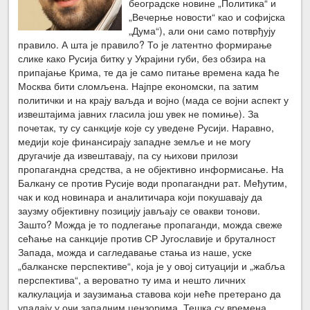
београдске новине „Политика“ и
„Вечерње новости“ као и софијска
„Дума“), али они само потврђују
правило. А шта је правило? То је латентно формирање
слике како Русија битку у Украјини губи, без обзира на
припајање Крима, те да је само питање времена када ће
Москва бити сломљена. Најпре економски, па затим
политички и на крају ваљда и војно (мада се војни аспект у
извештајима јавних гласила још увек не помиње). За
почетак, ту су санкције које су уведене Русији. Наравно,
медији које финансирају западне земље и не могу
другачије да извештавају, па су њихови прилози
пропагандна средства, а не објективно информисање. На
Балкану се против Русије води пропагандни рат. Међутим,
чак и код новинара и аналитичара који покушавају да
заузму објективну позицију јављају се овакви тонови.
Зашто? Можда је то подлегање пропаганди, можда свеже
сећање на санкције против СР Југославије и бруталност
Запада, можда и сагледавање стања из наше, уске
„балканске перспективе“, која је у овој ситуацији и „жабља
перспектива“, а вероватно ту има и нешто личних
калкулација и заузимања ставова који неће претерано да
упадају у очи западним цензорима. Тешка су времена,