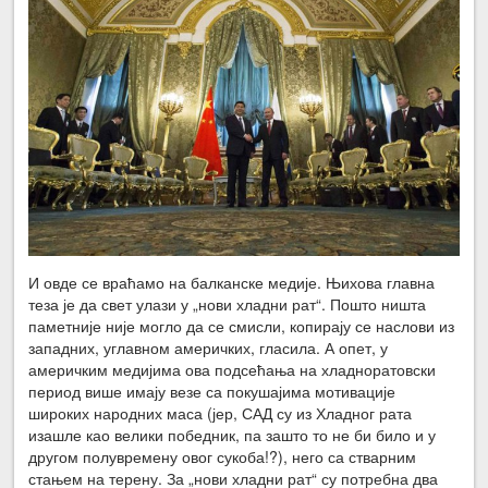
И овде се враћамо на балканске медије. Њихова главна
теза је да свет улази у „нови хладни рат“. Пошто ништа
паметније није могло да се смисли, копирају се наслови из
западних, углавном америчких, гласила. А опет, у
америчким медијима ова подсећања на хладноратовски
период више имају везе са покушајима мотивације
широких народних маса (јер, САД су из Хладног рата
изашле као велики победник, па зашто то не би било и у
другом полувремену овог сукоба!?), него са стварним
стањем на терену. За „нови хладни рат“ су потребна два