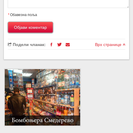
*
Обавезна поља
Подели чланак:
Врх странице