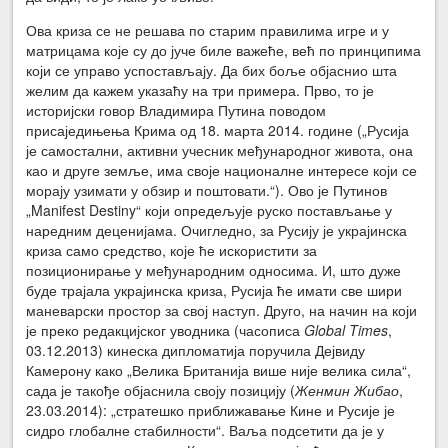
Ова криза се не решава по старим правилима игре и у
матрицама које су до јуче биле важеће, већ по принципима
који се управо успостављају. Да бих боље објаснио шта
желим да кажем указаћу на три примера. Прво, то је
историјски говор Владимира Путина поводом
присаједињења Крима од 18. марта 2014. године („Русија
је самостални, активни учесник међународног живота, она
као и друге земље, има своје националне интересе који се
морају узимати у обзир и поштовати.“). Ово је Путинов
„Manifest Destiny“ који опредељује руско постављање у
наредним деценијама. Очигледно, за Русију је украјинска
криза само средство, које ће искористити за
позиционирање у међународним односима. И, што дуже
буде трајала украјинска криза, Русија ће имати све шири
маневарски простор за свој наступ. Друго, на начин на који
је преко редакцијског уводника (часописа
Global Times
,
03.12.2013) кинеска дипломатија поручила Дејвиду
Камерону како „Велика Британија више није велика сила“,
сада је такође објаснила своју позицију (
Женмин Жибао
,
23.03.2014): „стратешко приближавање Кине и Русије је
сидро глобалне стабилности“. Ваља подсетити да је у