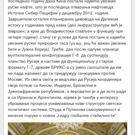
последњих годину дана Кина постала највећи увозник
руске нафте, што је последица отварања нафтовода
Источни Сибир-Пацифик у децембру 2012. године.
Завршетком осталих планираних цевовода на Далеком
истоку у годинама пред нама (део инфраструктуре већ је
завршен, а крак до Владивостока стављен у функцију пре
четири године), стичу се услови да Кина постане и највећи
увозник руског природног гаса (уз њу, још ће важан увозник
бити и Јужна Кореја). Треће, дан после одлуке чланица
мултилатералне конфигурације Г-8 да суспендују
чланство Русије и наставе да функционишу у старом
формату Г-7, државе БРИКС-а су јавно саопштиле да им
не пада напамет да се придружују санкцијама против
Москве. Из свега овога је видљиво да Русија координира
своје потезе са Кином, Индијом, Бразилом и
Јужноафричком републиком, а вероватно је и да исто ради
и са Ираном и Аргентином, којима је такође у интересу
убрзавање процеса уоквиравања нове структуре светског
политичког система. Отуда и Путинова самоувереност и
кинеске поруке о новом „сидру глобалне стабилности“.