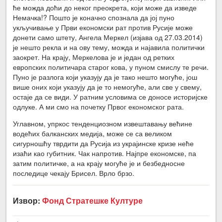
ће можда доћи до неког преокрета, који може да изведе
Немачка!? Пошто је коначно спознала да јој пуно
укључивање у Први економски рат против Русије може
донети само штету, Ангела Меркел (изјава од 27.03.2014)
је нешто рекла и на ову тему, можда и најавила политички
заокрет. На крају, Меркелова је и један од ретких
европских политичара старог кова, у пуном смислу те речи.
Пуно је разлога који указују да је тако нешто могуће, још
више оних који указују да је то немогуће, али све у свему,
остаје да се види. У ратним условима се доносе историјске
одлуке. А ми смо на почетку Првог економског рата.
Углавном, упркос тенденциозном извештавању већине
водећих балканских медија, може се са великом
сигурношћу тврдити да Русија из украјинске кризе неће
изаћи као губитник. Чак напротив. Најпре економске, па
затим политичке, а на крају могуће је и безбедносне
последице чекају Брисел. Врло брзо.
Извор:
Фонд Стратешке Културе