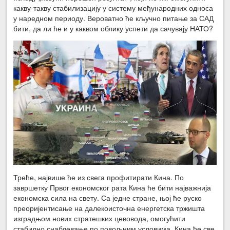
какву-такву стабилизацију у систему међународних односа
у наредном периоду. Вероватно ће кључно питање за САД
бити, да ли ће и у каквом облику успети да сачувају НАТО?
Треће, највише ће из свега профитирати Кина. По
завршетку Првог економског рата Кина ће бити најважнија
економска сила на свету. Са једне стране, њој ће руско
преоријентисање на далекоисточна енергетска тржишта
изградњом нових стратешких цевовода, омогућити
стабилно снабдевање по повољним условима. Кина ће све