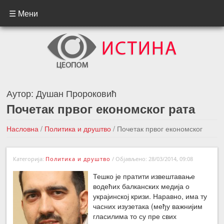
☰ Мени
Аутор:
Душан Пророковић
Почетак првог економског рата
Насловна
/
Политика и друштво
/
Почетак првог економског
рата
Категорија:
Политика и друштво
/
Објављено: 28/03/2014, 09:08
←Претходна вест
Следећа вест →
Тешко је пратити извештавање
водећих балканских медија о
украјинској кризи. Наравно, има ту
часних изузетака (међу важнијим
гласилима то су пре свих