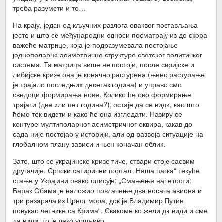
треба разумети и то…
На крају, један од кључних разлога оваквог постављања
јесте и што се међународни односи посматрају из до скора
важеће матрице, која је подразумевала постојање
једнополарне асиметричне структуре светског политичког
система. Та матрица више не постоји, после сиријске и
либијске кризе она је коначно растурена (њено растурање
је трајало последњих десетак година) и управо смо
сведоци формирања нове.
Колико ће ово формирање
трајати (две или пет година?), остаје да се види, као што
ћемо тек видети и како ће она изгледати. Назиру се
контуре мултиполарног асиметричног оквира, какав до
сада није постојао у историји, али од развоја ситуације на
глобалном плану зависи и њен коначан облик.
Зато, што се украјинске кризе тиче, ствари стоје сасвим
другачије. Српски сатирични портал „Наша патка“ текуће
стање у Украјини овако описује: „Смањење напетости:
Барак Обама је наложио повлачење два носача авиона и
три разарача из Црног мора, док је Владимир Путин
повукао четнике са Крима“. Свакоме ко жели да види и сме
да види, то је лако уочљиво.