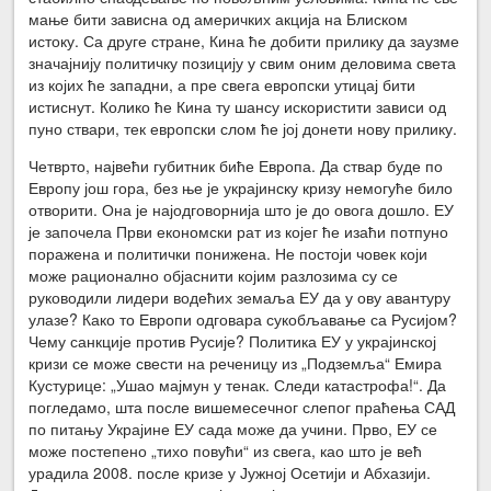
мање бити зависна од америчких акција на Блиском
истоку. Са друге стране, Кина ће добити прилику да заузме
значајнију политичку позицију у свим оним деловима света
из којих ће западни, а пре свега европски утицај бити
истиснут. Колико ће Кина ту шансу искористити зависи од
пуно ствари, тек европски слом ће јој донети нову прилику.
Четврто, највећи губитник биће Европа. Да ствар буде по
Европу још гора, без ње је украјинску кризу немогуће било
отворити. Она је најодговорнија што је до овога дошло. ЕУ
је започела Први економски рат из којег ће изаћи потпуно
поражена и политички понижена. Не постоји човек који
може рационално објаснити којим разлозима су се
руководили лидери водећих земаља ЕУ да у ову авантуру
улазе? Како то Европи одговара сукобљавање са Русијом?
Чему санкције против Русије? Политика ЕУ у украјинској
кризи се може свести на реченицу из „Подземља“ Емира
Кустурице: „Ушао мајмун у тенак. Следи катастрофа!“. Да
погледамо, шта после вишемесечног слепог праћења САД
по питању Украјине ЕУ сада може да учини. Прво, ЕУ се
може постепено „тихо повући“ из свега, као што је већ
урадила 2008. после кризе у Јужној Осетији и Абхазији.