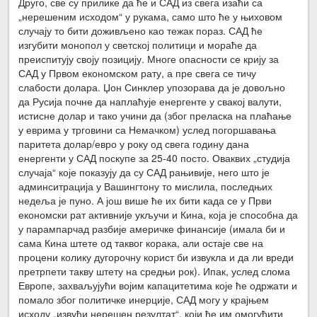
Друго, све су прилике да ће и САД из свега изаћи са
„нерешеним исходом“ у рукама, само што ће у њиховом
случају то бити доживљено као тежак пораз. САД ће
изгубити монопол у светској политици и мораће да
преиспитују своју позицију. Многе опасности се крију за
САД у Првом економском рату, а пре свега се тичу
слабости долара. Џон Синклер упозорава да је довољно
да Русија почне да наплаћује енергенте у свакој валути,
истисне долар и тако учини да (због преласка на плаћање
у еврима у трговини са Немачком) услед погоршавања
паритета долар/евро у року од свега годину дана
енергенти у САД поскупе за 25-40 посто. Оваквих „студија
случаја“ које показују да су САД рањивије, него што је
админситрација у Вашингтону то мислила, последњих
недеља је пуно. А још више ће их бити када се у Први
економски рат активније укључи и Кина, која је способна да
у парампарчад разбије америчке финансије (имала би и
сама Кина штете од таквог корака, али остаје све на
процени колику дугорочну корист би извукла и да ли вреди
претрпети такву штету на средњи рок). Ипак, услед слома
Европе, захваљујући војим капацитетима које ће одржати и
помало због политичке инерције, САД могу у крајњем
исходу „извући нерешен резултат“, који ће им омогућити