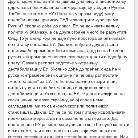
Друго, може наставити на јавном јуначењу и инсистирању
одржавања бесмислених санкција које су уведене Русији.
Треће, неке земље ЕУ (Пољска, у првом реду) могу
подлећи новом притиску САД и заоштрити курс према
Русији? Уколико дође до првог, ЕУ ће доживети велику
политичку бламажу, а са друге стране много ће разљутити
САД. То је оквир који не даје пуно простора за оптимизам
по питању опстанка ЕУ. Уколико дође до другог, њена
политика ће временом бити исмејана, а од свега ће због
руских контрамера европска економија трпети и одређену
штету. Овакав расплет подстиче унутрашњу
дестабилизацију ЕУ. Уколико дође до трећег, онда ће и
руске контрамере бити оштрије па ће овај рат постати
„много хладан“ за ЕУ. То ће последично отворити низ
питања унутар водећих чланица и водити великој
дестабилизацији. Уз све ово, од ЕУ се још и очекује да на
сваки начин помаже Украјину, којој спаса нема,
сагледавали ми то са економског или политичког
становишта. Дакле, ЕУ ће се по том питању исцрпљивати
преко сваке мере, а да ни сама неће знати зашто. Да,
постављање ЕУ је чисто мајмунисање које ће пуно коштати
и њих саме, али и све нас око њих, који смо на њихов
систем повезани и од њега у одређеној мери зависни. Или