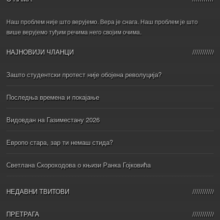
Наш проблем није што верујемо. Вера је снага. Наш проблем је што
више верујемо туђим речима него својим очима.
НАЈНОВИЈИ ЧЛАНЦИ
Зашто студентски протест није обојена револуција?
Последња времена и покајање
Видовдан на Газиместану 2026
Европо стара, зар ти немаш стида?
Светлана Скороходова о књизи Ранка Гојковића
НЕДАВНИ ТВИТОВИ
ПРЕТРАГА