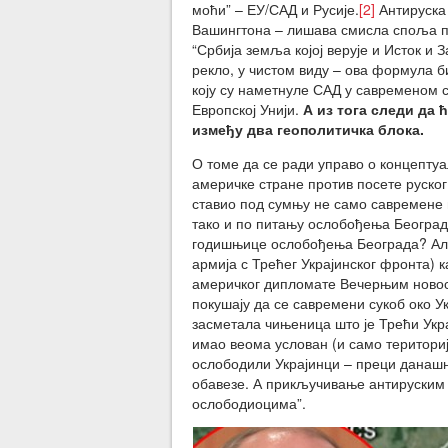
моћи” – ЕУ/САД и Русије.
[2]
Антируска
Вашингтона – лишава смисла споља по
“Србија земља којој верује и Исток и 
рекло, у чистом виду – ова формула б
коју су наметнуле САД у савременом с
Европској Унији.
А из тога следи да 
између два геополитичка блока.
О томе да се ради управо о концепту
америчке стране против посете руског
ставио под сумњу не само савремене в
тако и по питању ослобођења Београд
годишњице ослобођења Београда? Али 
армија с Трећег Украјинског фронта) 
америчког дипломате Вечерњим новост
покушају да се савремени сукоб око У
засметала чињеница што је Трећи Укр
имао веома услован (и само териториј
ослободили Украјинци – преци данашњ
обавезе. А прикључивање антируским с
ослободиоцима”.