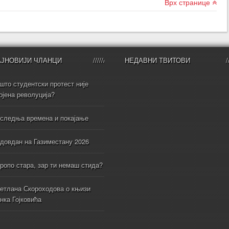
Врх странице
АЈНОВИЈИ ЧЛАНЦИ
НЕДАВНИ ТВИТОВИ
што студентски протест није
ојена револуција?
следња времена и покајање
довдан на Газиместану 2026
ропо стара, зар ти немаш стида?
етлана Скороходова о књизи
нка Гојковића