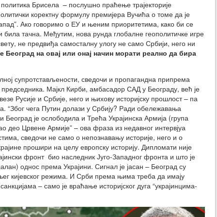
 политика Брисела – послушно праћење трајекторије
литички коректну формулу премијера Вучића о томе да је
Запад”. Ако говоримо о ЕУ и њеним приоритетима, како би се
и била тачна. Међутим, нова рунда глобалне геополитичке игре
вету, не предвиђа самосталну улогу не само Србији, него ни
ће Београд на овај или онај начин морати реално да бира
алној супротстављености, сведочи и пропагандна припрема
 председника. Мајкл Кирби, амбасадор САД у Београду, већ је
езе Русије и Србије, него и њихову историјску прошлост – па
а. “Због чега Путин долази у Србију? Ради обележавања
Београд је ослободила и Трећа Украјинска Армија (група
као део Црвене Армије” – ова фраза из недавног интервјуа
има, сведочи не само о непознавању историје, него и о
крајине прошири на целу европску историју. Дипломати није
ајински фронт био наследник Југо-Западног фронта и што је
алан) однос према Украјини. Сигнал је јасан – Београд су
ег кијевског режима. И Срби према њима треба да имају
анкцијама – само је враћање историјског дуга “украјинцима-