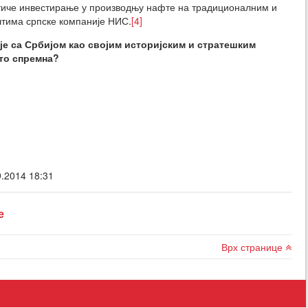
истиче инвестирање у производњу нафте на традиционалним и
штима српске компаније НИС.
[4]
ује са Србијом као својим историјским и стратешким
 то спремна?
.2014 18:31
е
Врх странице