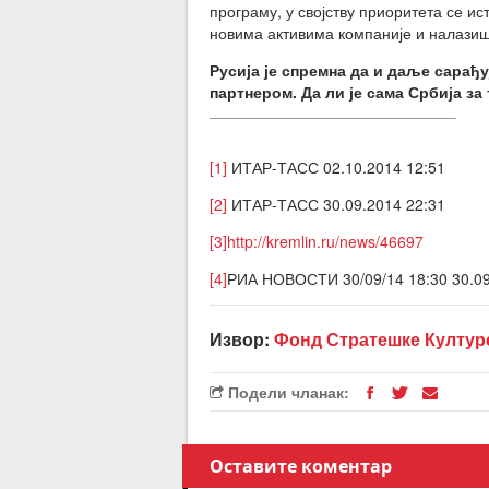
програму, у својству приоритета се 
новима активима компаније и налази
Русија је спремна да и даље сарађ
партнером.
Да ли је сама Србија за
[1]
ИТАР-ТАСС 02.10.2014 12:51
[2]
ИТАР-ТАСС 30.09.2014 22:31
[3]
http://kremlin.ru/news/46697
[4]
РИА НОВОСТИ 30/09/14 18:30 30.09
Извор:
Фонд Стратешке Култур
Подели чланак:
Оставите коментар