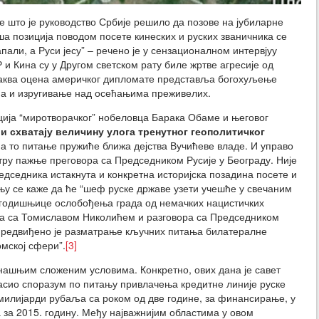
 што је руководство Србије решило да позове на јубиларне
ша позиција поводом посете кинеских и руских званичника се
апали, а Руси јесу” – речено је у сензационалном интервјуу
 и Кина су у Другом светском рату биле жртве агресије од
оваква оцена америчког дипломате представља богохуљење
а и изругивање над осећањима преживелих.
кција “миротворачког” нобеловца Барака Обаме и његовог
и схватају величину улога тренутног геополитичког
а то питање пружиће ближа дејства Вучићеве владе. И управо
тру пажње преговора са Председником Русије у Београду. Није
дседника истакнута и конкретна историјска позадина посете и
њу се каже да ће “шеф руске државе узети учешће у свечаним
 годишњице ослобођења града од немачких нацистичких
вора са Томиславом Николићем и разговора са Председником
предвиђено је разматрање кључних питања билатералне
омској сфери”.
[3]
анашњим сложеним условима. Конкретно, ових дана је савет
сио споразум по питању привлачења кредитне линије руске
илијарди рубаља са роком од две године, за финансирање, у
 за 2015. годину. Међу најважнијим областима у овом