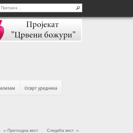
бализам
Осврт уредника
←Претходна вест
Следећа вест →