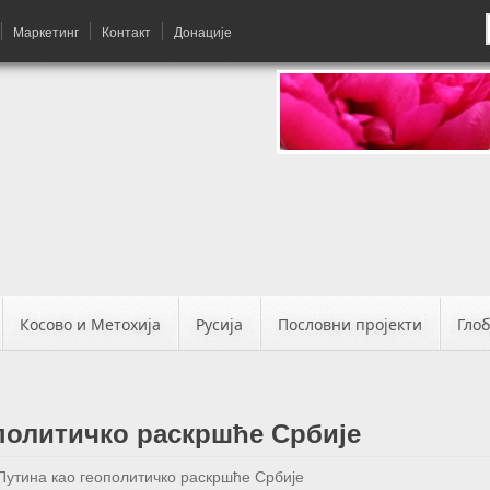
Маркетинг
Контакт
Донације
Косово и Метохија
Русија
Пословни пројекти
Гло
ополитичко раскршће Србије
Путина као геополитичко раскршће Србије