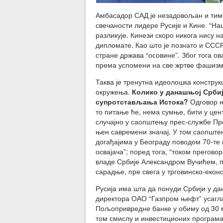
Амбасадор САД је незадовољан и тиме
свечаности лидере Русије и Кине. “На
разликује. Кинези скоро никога нису н
дипломате. Као што је познато и СССР
стране држава “осовине”. Због тога 
према успомени на све жртве фашизм
Таква је тренутна идеолошка констру
окружења.
Колико у данашњој Србиј
супротстављања Истока?
Одговор н
то питање ће, нема сумње, бити у цен
случајно у саопштењу прес-службе Пре
њен савремени значај. У том саопште
догађајима у Београду поводом 70-те
освајача”; поред тога, “током прего
владе Србије Александром Вучићем, 
сарадње, пре свега у трговинско-екон
Русија има шта да понуди Србији у д
директора ОАО “Газпром њефт” усагла
Пољопривредне банке у обиму од 30 м
том смислу и инвестиционих програма