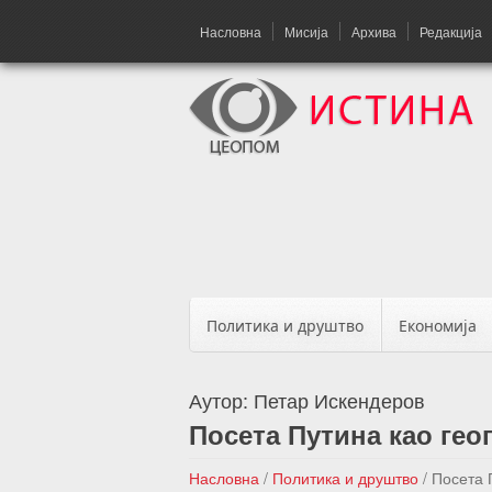
Насловна
Мисија
Архива
Редакција
Политика и друштво
Економија
Аутор:
Петар Искендеров
Посета Путина као ге
Насловна
/
Политика и друштво
/
Посета 