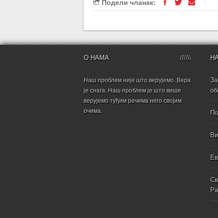
Подели чланак:
О НАМА
Н
За
Наш проблем није што верујемо. Вера
об
је снага. Наш проблем је што више
верујемо туђим речима него својим
очима.
По
Ви
Ев
Св
Ра