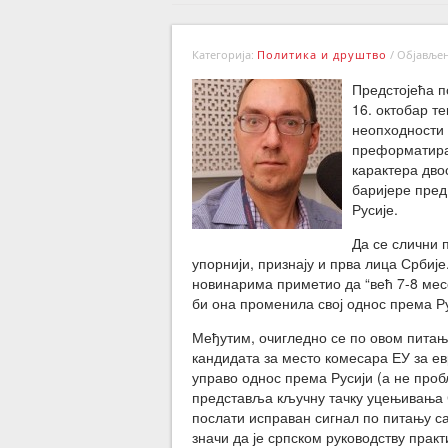
Категорија:
Политика и друштво
/
Објављено
Предстојећа п
16. октобар т
неопходности 
преформатирањ
карактера дво
баријере пред
Русије.
Да се слични 
упорнији, признају и прва лица Србије
новинарима приметио да “већ 7-8 мес
би она променила свој однос према Р
Међутим, очигледно се по овом питању
кандидата за место комесара ЕУ за е
управо однос према Русији (а не про
представља кључну тачку уцењивања С
послати исправан сигнал по питању с
значи да је српском руководству прак