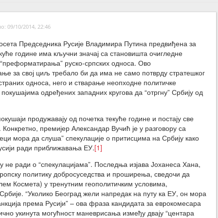
: 09/10/2014, 22:46
осета Председника Русије Владимира Путина предвиђена за
екуће године има кључни значај са становишта очигледне
“преформатирања” руско-српских односа. Ово
е за свој циљ требало би да има не само потврду стратешког
страних односа, него и стварање неопходне политичке
 покушајима одређених западних кругова да “отргну” Србију од
покушаји продужавају од почетка текуће године и постају све
. Конкретно, премијер Александар Вучић је у разговору са
еци мора да слуша” спекулације о притисцима на Србију како
усији ради приближавања ЕУ.
[1]
 не ради о “спекулацијама”. Последња изјава Јоханеса Хана,
вропску политику добросуседства и проширења, сведочи да
блем Космета) у тренутним геополитичким условима,
рбије. “Уколико Београд жели напредак на путу ка ЕУ, он мора
анкција према Русији” – ова фраза кандидата за еврокомесара
тично укинута могућност маневрисања између двају “центара