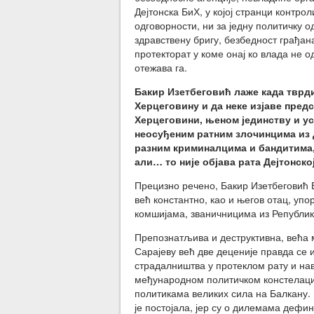
Дејтонска БиХ, у којој странци контро
одговорности, ни за једну политичку о
здравствену бригу, безбедност грађана
протекторат у коме онај ко влада не 
отежава га.
Бакир Изетбеговић лаже када тврди
Херцеговину и да неке изјаве пред
Херцеговини, њеном јединству и ус
неосуђеним ратним злочинцима из 
разним криминалцима и бандитима,
али… то није објава рата Дејтонск
Прецизно речено, Бакир Изетбеговић Б
већ константно, као и његов отац, у
комшијама, званичницима из Републик
Препознатљива и деструктивна, већа 
Сарајеву већ две деценије правда с
страдалништва у протеклом рату и на
међународном политичком констелациј
политикама великих сила на Балкану. 
је постојала, јер су о дилемама дефи