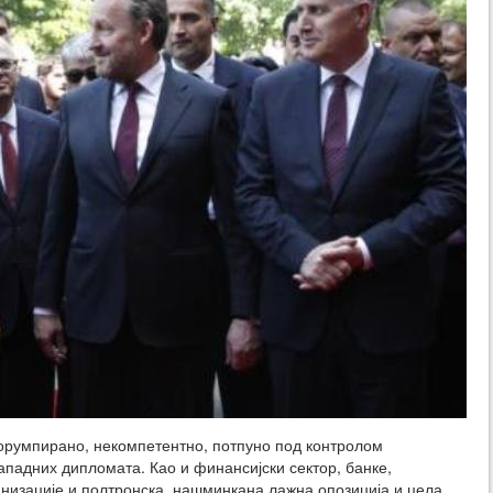
корумпирано, некомпетентно, потпуно под контролом
ападних дипломата. Као и финансијски сектор, банке,
анизације и полтронска, нашминкана лажна опозиција и цела