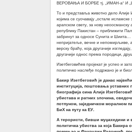
ВЕРОВАЊА И БОРБЕ тј. „ИМАН-а“ И „Џ
То и представља животно дело Алије И
којима се суочавају „остале исламске
арапском свету, за нову неоосманску а
републику Пакистан – приближити Пал
забринут за односе Сунита и Шиита… 
непријатеље, вечне и непомирљиве, а
верску браћу, која другачије изгледају
другачији однос према породици, друшт
Изетбеговићев пројекат је успео и зат
политичко наслеђе подржано је и би
Бакир Изетбеговић је данас најве
институција, поштовања уставних п
биографија сина Алије Изетбеговић
убистава и ратних злочина, сведоч
потпуном, заједничком моралном п
БиХ на путу ка ЕУ.
А терористи, бивши муџахедини и в
политичка убиства за која Бакира 
помињао и Фахрудин Радончић, при