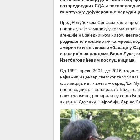
потпредседник СДА и потпредседник
га оптужују дојучерашњи сарадниц
Пред Републиком Српском као и пред 
прилике, које компликују криминализ
агенције на заједничком нивоу,
неспо
радикално исламистичка мрежа под
америчке и енглеске амбасаде у Сар
сценарија на улицама Бања Луке, 
Изетбеговићевим послушницима.
Од 1991. преко 2001. до 2016. године 
најважнији центар светског тероризма
формација на планети – одред ‘Ел Муџа
проповедника. После рата у БиХ, пла
након злочина, раширили су се по Бал
акције у: Дахрану, Најробију, Дар ес