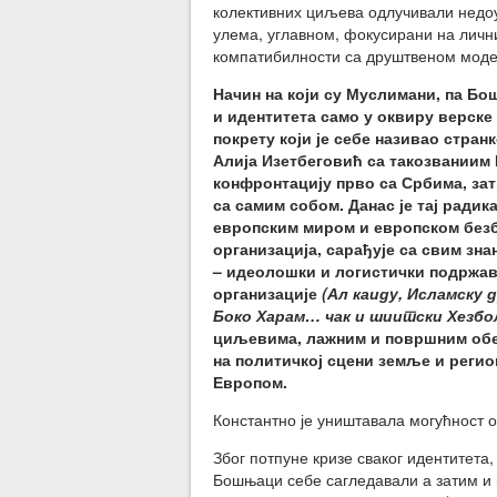
колективних циљева одлучивали недоу
улема, углавном, фокусирани на личн
компатибилности са друштвеном моде
Начин на који су Муслимани, па Б
и идентитета само у оквиру верске 
покрету који је себе називао стран
Алија Изетбеговић са такозваниим
конфронтацију прво са Србима, зати
са самим собом. Данас је тај ради
европским миром и европском безб
организација, сарађује са свим зн
– идеолошки и логистички подржав
организације
(Ал каиду, Исламску 
Боко Харам… чак и шиитски Хезбол
циљевима, лажним и површним обе
на политичкој сцени земље и реги
Европом.
Константно је уништавала могућност о
Због потпуне кризе сваког идентитета,
Бошњаци себе сагледавали а затим и 