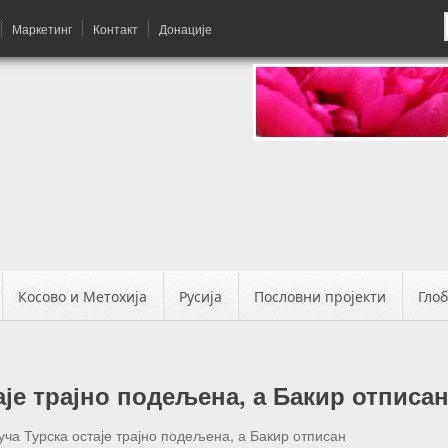
Маркетинг
Контакт
Донације
Косово и Метохија
Русија
Пословни пројекти
Гло
аје трајно подељена, а Бакир отписа
уча Турска остаје трајно подељена, а Бакир отписан