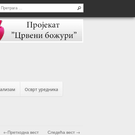
бализам
Осврт уредника
н
←Претходна вест
Следећа вест →