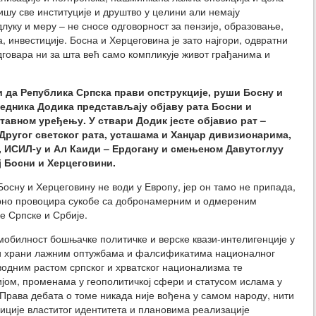
лишу све институције и друштво у целини али немају
длуку и меру – не сносе одговорност за пензије, образовање,
, инвестиције. Босна и Херцеговина је зато најгори, одвратни
одговара ни за шта већ само компликује живот грађанима и
 да Република Српска прави опструкције, руши Босну и
седника Додика представљају објаву рата Босни и
тавном уређењу. У ствари Додик јесте објавио рат –
Другог светског рата, усташама и Ханџар дивизионарима,
 ИСИЛ-у и Ал Каиди – Ердогану и смењеном Давутоглуу
ој Босни и Херцеговини.
осну и Херцеговину не води у Европу, јер он тамо не припада,
порно провоцира сукобе са добронамерним и одмереним
е Српске и Србије.
мобилност бошњачке политичке и верске квази-интелигенције у
е и храни лажним оптужбама и фалсификатима националног
водним растом српског и хрватског национализма те
ом, променама у геополитичкој сфери и статусом ислама у
Права дебата о томе никада није вођена у самом народу, нити
ниције властитог идентитета и плановима реализације