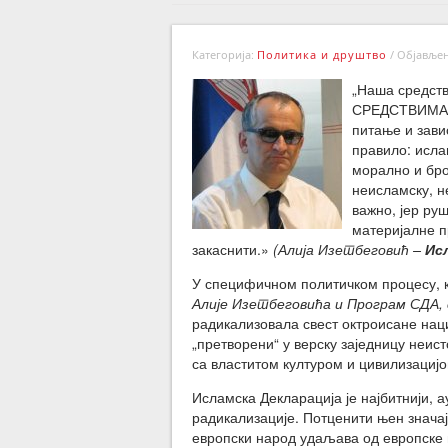
Категорија:
Политика и друштво
/
Објављено
„Наша средст
СРЕДСТВИМА П
питање и зави
правило: исла
морално и бро
неисламску, н
важно, јер ру
материјалне п
закаснити.»
(Алија Изетбеговић –
Ис
У специфичном политичком процесу, 
Алије Изетбеговића и Програм СДА, 
радикализовала свест октроисане нац
„претворени“ у верску заједницу неис
са властитом културом и цивилизацијо
Исламска Декларација је најбитнији, 
радикализације. Потценити њен значај
европски народ удаљава од европске 