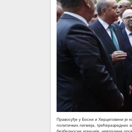
Правосуђе у Босни и Херцеговини је 
политичких пигмеја, трећеразредних з
безбедносне агенције, невладине орг