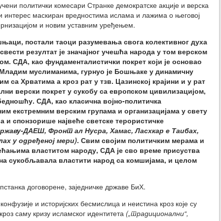
чени политички комесари Странке демократске акције и верска
и интерес маскиран вредностима ислама и лажима о његовој
рнизацијом и новим уставним уређењем.
ошњаци, постали таоци разумевања свога колективног духа
свести резултат је значајног учешћа народа у том верском
ком. СДА, као фундаменталистички покрет који је основао
 Младим муслиманима, гурнуо је Бошњаке у динамичну
м са Хрватима а кроз рат у тзв. Цазинској крајини и у рат
кални верски покрет у сукобу са европском цивилизацијом,
едношћу. СДА, као класична војно-политичка
аним екстремним верским групама и организацијама у свету
а и спонзорише највеће светске терористичке
државу-ДАЕШ, Фронт ал Нусра, Хамас, Ласхкар е Таибах,
ах у одређеној мери)
. Свим својим политичким мерама и
ћањима властитом народу, СДА је сво време присуства
она сукобљавала властити народ са комшијама, и целом
пстанка договорене, заједничке државе БиХ.
 конфузије и историјских бесмислица и неистина кроз које су
кроз саму кризу исламског идентитета
(„традиционални“,