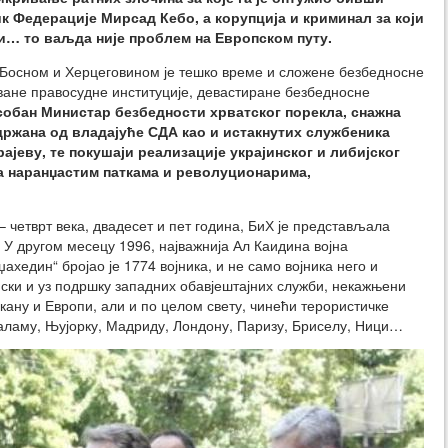
 Федерације Мирсад Кебо, а корупција и криминал за који
и… то ваљда није проблем на Европском путу.
Босном и Херцеговином је тешко време и сложене безбедносне
оване правосудне институције, девастиране безбедносне
собан Министар безбедности хрватског порекла, снажна
ржана од владајуће СДА као и истакнутих службеника
ајеву, те покушаји реализације украјинског и либијског
са наранџастим паткама и револуционарима,
– четврт века, двадесет и пет година, БиХ је представљала
. У другом месецу 1996, најважнија Ал Каидина војна
хедин“ бројао је 1774 војника, и не само војника него и
нски и уз подршку западних обавјештајних служби, некажњени
кану и Европи, али и по целом свету, чинећи терористичке
 Саламу, Њујорку, Мадриду, Лондону, Паризу, Бриселу, Ници…