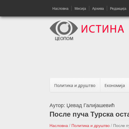
Насловна
Мисија
Архива
Редакција
Политика и друштво
Економија
Аутор:
Џевад Галијашевић
После пуча Турска ост
Насловна
/
Политика и друштво
/
После п