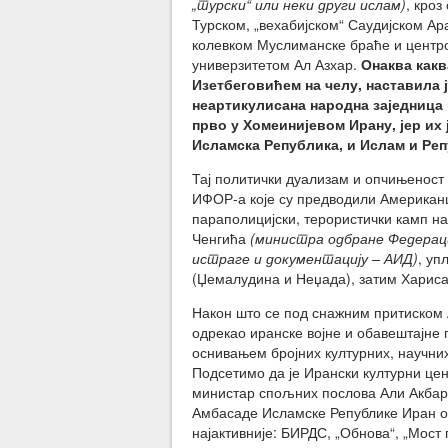
„турски“ или неки други ислам)
, кро
Турском, „вехабијском“ Саудијском А
колевком Муслиманске браће и центро
универзитетом Ал Азхар.
Онаква какв
Изетбеговићем на челу, наставила 
неартикулисана народна заједница 
прво у Хомеинијевом Ирану, јер их 
Исламска Република, и Ислам и Реп
Тај политички дуализам и опчињеност 
ИФОР-а које су предводили Американ
параполицијски, терористички камп н
Ченгића
(министра одбране Федераци
истраге и документацију – АИД)
, уп
(Џемалудина и Неџада), затим Хариса 
Након што се под снажним притиском
одрекао иранске војне и обавештајне 
оснивањем бројних културних, научних
Подсетимо да је Ирански културни це
министар спољних послова Али Акбар 
Амбасаде Исламске Републике Иран отв
најактивније: БИРДС, „Обнова“, „Мост