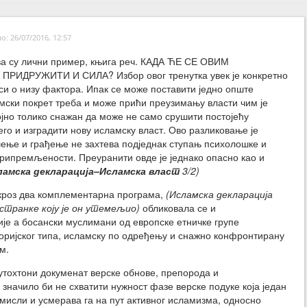
: 26/07/2016, 12:57
ва су лични пример, књига реч. КАДА ЋЕ СЕ ОВИМ
РИДРУЖИТИ И СИЛА? Избор овог тренутка увек је конкретно
си о низу фактора. Ипак се може поставити једно опште
мски покрет треба и може прићи преузимању власти чим је
јно толико снажан да може не само срушити постојећу
его и изградити нову исламску власт. Ово разликовање је
шење и грађење не захтева подједнак ступањ психолошке и
рипремљености. Преуранити овде је једнако опасно као и
ламска декларација–Исламска власт
3/2)
кроз два комплементарна програма,
(Исламска декларација
странке коју је он утемељио)
обликовала се и
ије а босански муслимани од европске етничке групе
торијског типа, исламску по одређењу и снажно конфронтирану
м.
аутохтони докуменат верске обнове, препорода и
 значило би не схватити нужност фазе верске подуке која један
мисли и усмерава га на пут активног исламизма, односно