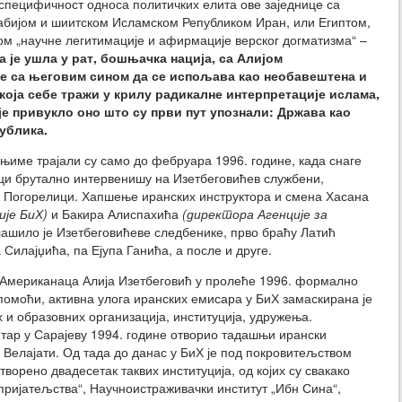
з специфичност односа политичких елита ове заједнице са
рабијом и шиитском Исламском Републиком Иран, или Египтом,
м „научне легитимације и афирмације верског догматизма“ –
а је ушла у рат, бошњачка нација, са Алијом
је са његовим сином да се испољава као необавештена и
која себе тражи у крилу радикалне интерпретације ислама,
је привукло оно што су први пут упознали: Држава као
ублика.
њиме трајали су само до фебруара 1996. године, када снаге
ци брутално интервенишу на Изетбеговићев службени,
а Погорелици. Хапшење иранских инструктора и смена Хасана
је БиХ)
и Бакира Алиспахића
(директора Агенције за
лашило је Изетбеговићеве следбенике, прво браћу Латић
Силајџића, па Ејупа Ганића, а после и друге.
 Американаца Алија Изетбеговић у пролеће 1996. формално
помоћи, активна улога иранских емисара у БиХ замаскирана је
 и образовних организација, институција, удружења.
нтар у Сарајеву 1994. године отворио тадашњи ирански
Велајати. Од тада до данас у БиХ је под покровитељством
орено двадесетак таквих институција, од којих су свакако
 пријатељства“, Научноистраживачки институт „Ибн Сина“,