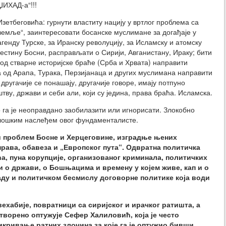
ИХАД-а“!!!
зетбеговића: гурнути властиту нацију у вртлог проблема са
 земље“, заинтересовати босанске муслимане за догађаје у
генду Турске, за Иранску револуцију, за Исламску и атомску
естину Босни, расправљати о Сирији, Авганистану, Ираку; бити
од стварне историјске браће (Срба и Хрвата) направити
 од Арапа, Турака, Перзијанаца и других муслимана направити
, другачије се понашају, другачије говоре, имају потпуно
ву, држави и себи али, који су једина, права браћа. Исламска.
о га је неоправдано заобилазити или игнорисати. Злокобно
олошким наслеђем овог фундаменталисте.
ћи проблем Босне и Херцеговине, изградње њених
рава, обавеза и „Европског пута“. Одвратна политичка
а, пуна корупције, организованог криминала, политичких
и о држави, о Бошњацима и времену у којем живе, кап и о
аду и политичком бесмислу договорне политике која води
ехабије, повратници са сиријског и ирачког ратишта, а
отворено оптужује Сефер Халиловић, која је често
кривање ратних злочина за које га је оптужио бивши